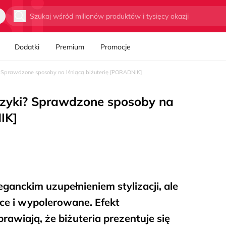
Wyszukaj
Dodatki
Premium
Promocje
? Sprawdzone sposoby na lśniącą biżuterię [PORADNIK]
lczyki? Sprawdzone sposoby na
IK]
eganckim uzupełnieniem stylizacji, ale
ące i wypolerowane. Efekt
rawiają, że biżuteria prezentuje się