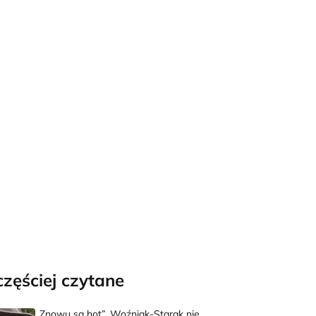
częściej czytane
„Znowu są hot”. Woźniak-Starak nie