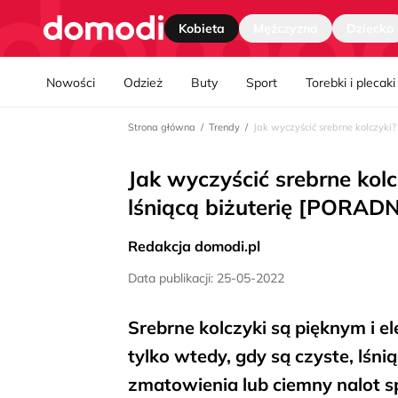
Strona główna
Kobieta
Mężczyzna
Dziecko
Nawgiacja kategorii
Nowości
Odzież
Buty
Sport
Torebki i plecaki
Strona główna
Trendy
Jak wyczyścić srebrne kolczyki
Jak wyczyścić srebrne ko
lśniącą biżuterię [PORADN
Redakcja domodi.pl
Data publikacji: 25-05-2022
Srebrne kolczyki są pięknym i el
tylko wtedy, gdy są czyste, lśni
zmatowienia lub ciemny nalot sp