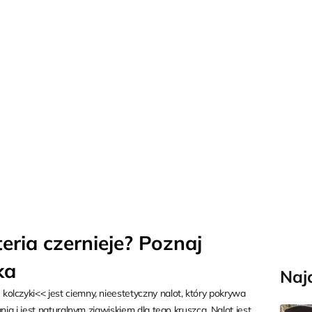
eria czernieje? Poznaj
ka
Naj
 kolczyki
<< jest ciemny, nieestetyczny nalot, który pokrywa
nia i jest naturalnym zjawiskiem dla tego kruszca. Nalot jest