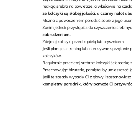
reakcją srebra na powietrze, a właściwie na działa
że kolczyki są słabej jakości, a czarny nalot 
Można z powodzeniem poradzić sobie z jego us
Zanim jednak przystąpisz do czyszczenia srebrnyc
zabrudzeniom.
Zdejmuj kolczyki przed kąpielą lub prysznicem.
Jeśli planujesz trening lub intensywne sprzątanie 
kolczyków.
Regularnie przecieraj srebrne kolczyki ściereczką z
Przechowując biżuterię, pamiętaj by umieszczać 
Jeśli te zasady wypadły Ci z głowy i zastanawiasz 
kompletny poradnik, który pomoże Ci przywrócić