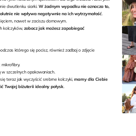
nie dwutlenku siarki.
W żadnym wypadku nie oznacza to,
absolutnie nie wpływa negatywnie na ich wytrzymałość
.
unięciem, nawet w zaciszu domowym.
h kolczyków,
zobacz jak możesz zapobiegać
podczas którego się pocisz, również zadbaj o zdjęcie
 mikrofibry.
ją w szczelnych opakowaniach.
się teraz jak wyczyścić srebrne kolczyki,
mamy dla Ciebie
 Twojej biżuterii idealny połysk
.