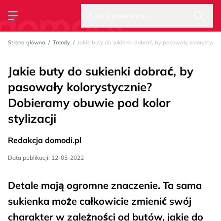
Wysz
Strona główna
Szukaj produktów...
Przełącz menu
Strona główna
Trendy
Jakie buty do sukienki dobrać, by pasowały kolorystyczn
Jakie buty do sukienki dobrać, by
pasowały kolorystycznie?
Dobieramy obuwie pod kolor
stylizacji
Redakcja domodi.pl
Data publikacji: 12-03-2022
Detale mają ogromne znaczenie. Ta sama
sukienka może całkowicie zmienić swój
charakter w zależności od butów, jakie do