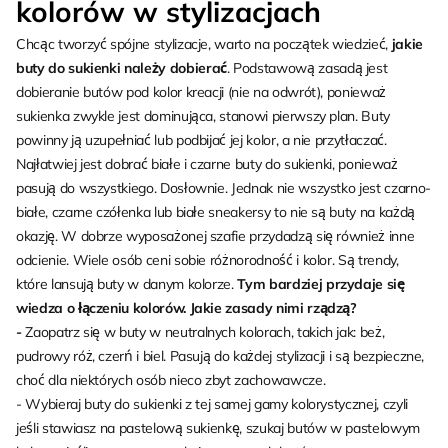
kolorów w stylizacjach
Chcąc tworzyć spójne stylizacje, warto na początek wiedzieć,
jakie
buty
do sukienki należy dobierać
. Podstawową zasadą jest
dobieranie butów pod kolor kreacji (nie na odwrót), ponieważ
sukienka zwykle jest dominująca, stanowi pierwszy plan. Buty
powinny ją uzupełniać lub podbijać jej kolor, a nie przytłaczać.
Najłatwiej jest dobrać białe i czarne buty do sukienki, ponieważ
pasują do wszystkiego. Dosłownie. Jednak nie wszystko jest czarno-
białe, czarne czółenka lub białe sneakersy to nie są buty na każdą
okazję. W dobrze wyposażonej szafie przydadzą się również inne
odcienie. Wiele osób ceni sobie różnorodność i kolor. Są trendy,
które lansują buty w danym kolorze.
Tym bardziej przydaje się
wiedza o łączeniu kolorów. Jakie zasady nimi rządzą?
-
Zaopatrz się w buty w neutralnych kolorach, takich jak: beż,
pudrowy róż, czerń i biel. Pasują do każdej stylizacji i są bezpieczne,
choć dla niektórych osób nieco zbyt zachowawcze.
- Wybieraj buty do sukienki z tej samej gamy kolorystycznej, czyli
jeśli stawiasz na pastelową sukienkę, szukaj butów w pastelowym