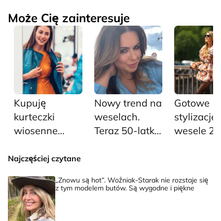
Może Cię zainteresuje
Kupuję
Nowy trend na
Gotowe
kurteczki
weselach.
stylizacje
wiosenne
Teraz 50-latki
wesele 20
damskie z
nie noszą
pięć
wyprzedaży
sukienek, tylko
propozycji
Najczęściej czytane
teraz i mam z
te modne
których
„Znowu są hot”. Woźniak-Starak nie rozstaje się
głowy na kilka
komplety
znajdzies
z tym modelem butów. Są wygodne i piękne
sezonów
damskie
największ
trendy ro