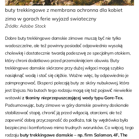
buty trekkingowe z membrana ochronna dla kobiet
zima w gorach ferie wyjazd swiateczny
Źródło: Adobe Stock
Dobre buty trekkingowe damskie zimowe muszą być nie tylko
wodoszczelne, ale też powinny posiadać odpowiednio wysoką
cholewkę i dostatecznie twardą podeszwę ze specjalnym otokiem,
który chroni dodatkowo przed przemoknięciem obuwia. Buty
trekkingowe damskie skórzane przy dużej wilgoci mogą szybko
nasiąknąć wodą i stać się ciężkie. Ważne więc, by odpowiednio je
zaimpregnować. Eksperci polecają buty ze skóry nubukowej, która
jest lżejsza. Na butach tego rodzaju mogą się też pojawić niewielkie
wstawki
z tkaniny nieprzepuszczającej wody typu Gore-Tex.
Podsumowując, buty zimowe w góry damskie powinny doskonale
stabilizować stopę, chronić ją przed wilgocią, otarciami, ale też
zapewnić dobrą przyczepność do podłoża, tak by wędrówka była
bezpieczna i komfortowa mimo trudnych warunków. Co więcej, tego
rodzaju
buty trekkingowe damskie – np. firm Salomon, 4F, The