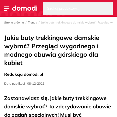
Wysz
Strona główna
Szukaj produktów...
Przełącz menu
Strona główna
Trendy
Jakie buty trekkingowe damskie wybrać? Przegląd wyg
Jakie buty trekkingowe damskie
wybrać? Przegląd wygodnego i
modnego obuwia górskiego dla
kobiet
Redakcja domodi.pl
Data publikacji: 08-12-2021
Zastanawiasz się, jakie buty trekkingowe
damskie wybrać? To zdecydowanie obuwie
do zadań specjalnych! Musi być