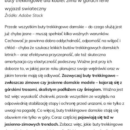
buty trekkingowe dla kobiet zima w gorach ferie
wyjazd swiateczny
Źródło: Adobe Stock
Przede wszystkim buty trekkingowe damskie – do czego służą jest
już chyba jasne – muszą spełniać kilka ważnych warunków.
Cechować je powinna dobra oddychalność, odporność na wilgoć i
chłód – chyba że szukasz lekkich butów trekkingowych damskich
letnich – oraz efektywna przyczepność, ale też skuteczna
amortyzacja czy elastyczność podeszwy. Ważne jest przy ich
doborze to, w jakiej porze roku planujesz swoje wędrówki oraz w
jakim terenie mają się odbywać.
Zazwyczaj buty trekkingowe –
zwłaszcza zimowe czy jesienne damskie modele – kojarzą się z
górskimi trasami, skalistym podłożem czy śniegiem.
Ważna jest
też więc wysokość cholewki, przede wszystkim ze względu na
odpowiednią stabilizację stopy i ochronę przed urazami, a nie tylko z
uwagi na pogodę. Co więcej, buty trekkingowe damskie stają się
obuwiem nie tylko w góry. Coraz częściej
pojawiają się też w
jesienno-zimowych trendach.
Zobacz więc, jakie buty trekkingowe