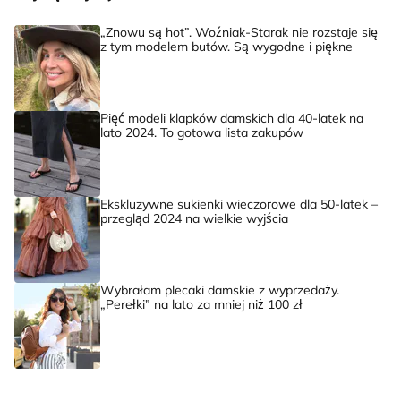
teraz i mam z
te modne
których
„Znowu są hot”. Woźniak-Starak nie rozstaje się
głowy na kilka
komplety
znajdzies
z tym modelem butów. Są wygodne i piękne
sezonów
damskie
największ
trendy ro
Pięć modeli klapków damskich dla 40-latek na
lato 2024. To gotowa lista zakupów
Ekskluzywne sukienki wieczorowe dla 50-latek –
przegląd 2024 na wielkie wyjścia
Wybrałam plecaki damskie z wyprzedaży.
„Perełki” na lato za mniej niż 100 zł