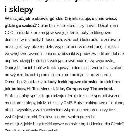
i sklepy
Wiesz już, jakie obuwie górskie Cię interesuje, ale nie wiesz,
gdzie go szukać?
Columbia, Ecco, Elbrus czy nawet Decathlon i
CCC to marki, które mają w swojej ofercie buty trekkingowe
damskie w rozmaitych fasonach, wzorach i kolorach. To zarówno
niskie, jak i wysokie modele, wyposażona w membranę i miękkie
wewnętrzne wzmocnienia oraz bieżniki w podeszwie, które dobrze
odprowadzają błoto i pozwalają na swobodniejszą wędrówkę.
Dobrych i tanich butów trekkingowych damskich warto też szukać
na wyprzedażach i promocjach, które odkryjesz np. w ofercie
Domodi.pl. Znajdziesz tu
buty trekkingowe damskie takich firm
jak adidas, Hi-Tec, Merrell, Nike, Campus czy Timberland.
Profesjonalny sprzęt tego rodzaju oferują też inne specjalistyczne
marki oraz sklepy, jak Martes czy CMP. Buty trekkingowe ocieplane,
niskie, wysokie, z wzmocnieniem wiązania, membraną czy bez –
wybór jest szeroki. Dostosuj go do swoich potrzeb!
Wiesz już, jakie buty trekkingowe damskie będą idealne dla Ciebie?
Znajdź je w ofercie Domodi.pl: