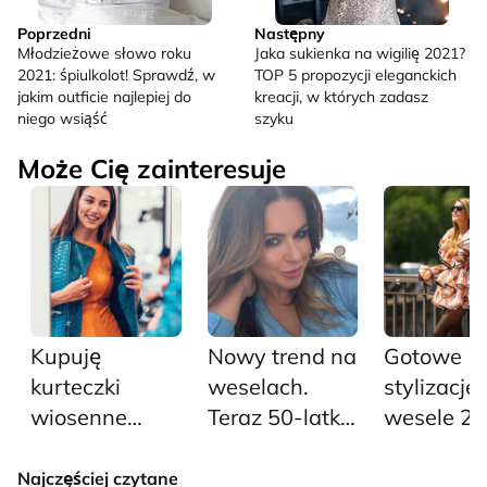
Poprzedni
Następny
Młodzieżowe słowo roku
Jaka sukienka na wigilię 2021?
2021: śpiulkolot! Sprawdź, w
TOP 5 propozycji eleganckich
jakim outficie najlepiej do
kreacji, w których zadasz
niego wsiąść
szyku
Może Cię zainteresuje
Kupuję
Nowy trend na
Gotowe
kurteczki
weselach.
stylizacje
wiosenne
Teraz 50-latki
wesele 20
damskie z
nie noszą
pięć
wyprzedaży
sukienek, tylko
propozycji
Najczęściej czytane