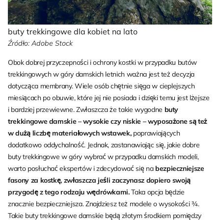
buty trekkingowe dla kobiet na lato
Źródło: Adobe Stock
Obok dobrej przyczepności i ochrony kostki w przypadku butów
trekkingowych w góry damskich letnich ważna jest też decyzja
dotycząca membrany. Wiele osób chętnie sięga w cieplejszych
miesiącach po obuwie, które jej nie posiada i dzięki temu jest lżejsze
i bardziej przewiewne. Zwłaszcza że takie wygodne
buty
trekkingowe damskie – wysokie czy niskie – wyposażone są też
w dużą liczbę materiałowych wstawek,
poprawiających
dodatkowo oddychalność. Jednak, zastanawiając się, jakie dobre
buty trekkingowe w góry wybrać w przypadku damskich modeli,
warto posłuchać ekspertów i zdecydować się na
bezpieczniejsze
fasony za kostkę, zwłaszcza jeśli zaczynasz dopiero swoją
przygodę z tego rodzaju wędrówkami.
Taka opcja będzie
znacznie bezpieczniejsza. Znajdziesz też modele o wysokości ¾.
Takie buty trekkingowe damskie będą złotym środkiem pomiędzy