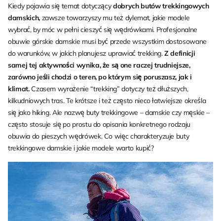
Kiedy pojawia się temat dotyczący
dobrych butów trekkingowych
damskich,
zawsze towarzyszy mu też dylemat, jakie modele
wybrać, by móc w pełni cieszyć się wędrówkami. Profesjonalne
obuwie górskie damskie musi być przede wszystkim dostosowane
do warunków, w jakich planujesz uprawiać trekking.
Z definicji
samej tej aktywności wynika, że są one raczej trudniejsze,
zarówno jeśli chodzi o teren, po którym się poruszasz, jak i
klimat.
Czasem wyrażenie “trekking” dotyczy też dłuższych,
kilkudniowych tras. Te krótsze i też często nieco łatwiejsze określa
się jako hiking. Ale nazwę buty trekkingowe – damskie czy męskie –
często stosuje się po prostu do opisania konkretnego rodzaju
obuwia do pieszych wędrówek. Co więc charakteryzuje buty
trekkingowe damskie i jakie modele warto kupić?