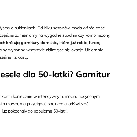
ałyśmy o sukienkach. Od kilku sezonów moda wśród gości
z częściej zamieniamy na wygodne spodnie czy kombinezony.
h królują garnitury damskie, które już robią furorę
ny wybór na wszystkie zbliżające się okazje. Ubierz się
śnie i z klasą.
esele dla 50-latki? Garnitur
i w kant i koniecznie w intensywnym, mocno nasyconym
nim mowa, ma przyciągać spojrzenia, odświeżać i
e już pokochały go popularne 50-latki.