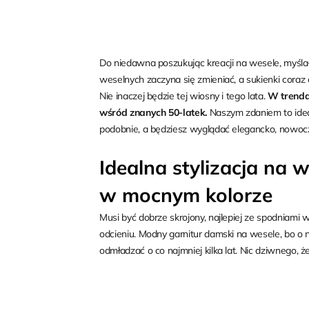
Do niedawna poszukując kreacji na wesele, myśl
weselnych zaczyna się zmieniać, a sukienki cora
Nie inaczej będzie tej wiosny i tego lata.
W trendac
wśród znanych 50-latek.
Naszym zdaniem to ideal
podobnie, a będziesz wyglądać elegancko, nowocze
Idealna stylizacja na w
w mocnym kolorze
Musi być dobrze skrojony, najlepiej ze spodniam
odcieniu. Modny garnitur damski na wesele, bo o 
odmładzać o co najmniej kilka lat. Nic dziwnego, ż