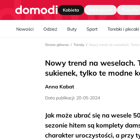
Strona główna
Kobieta
Mężczyzna
Dziecko
Nawgiacja kategorii
Nowości
Odzież
Buty
Sport
Torebki i plecaki
Strona główna
Trendy
Nowy trend na weselach. Teraz 
Nowy trend na weselach. T
sukienek, tylko te modne 
Anna Kabat
Data publikacji: 20-05-2024
Jak może ubrać się na wesele 50
sezonie hitem są komplety dams
charakter uroczystości, a przy t