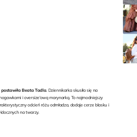
i postawiła Beata Tadla
. Dziennikarka skusiła się na
mi nogawkami i oversize’ową marynarką. To najmodniejszy
akterystyczny odcień różu odmładza, dodaje cerze blasku i
idocznych na twarzy.