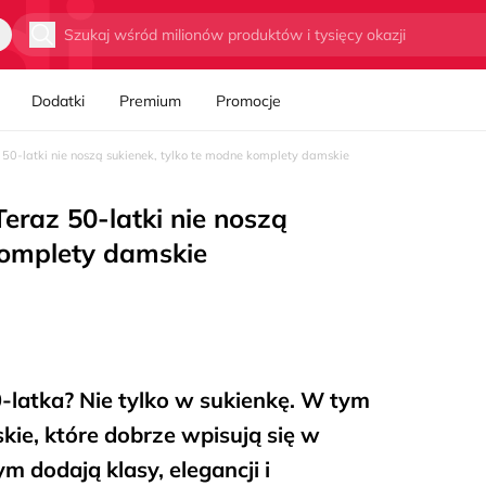
Wyszukaj
Dodatki
Premium
Promocje
50-latki nie noszą sukienek, tylko te modne komplety damskie
eraz 50-latki nie noszą
komplety damskie
-latka? Nie tylko w sukienkę. W tym
kie, które dobrze wpisują się w
ym dodają klasy, elegancji i