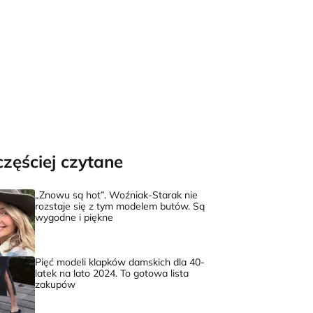
częściej czytane
„Znowu są hot”. Woźniak-Starak nie
rozstaje się z tym modelem butów. Są
wygodne i piękne
Pięć modeli klapków damskich dla 40-
latek na lato 2024. To gotowa lista
zakupów