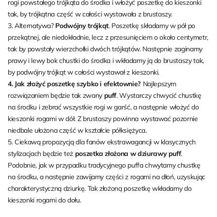
rogi powstałego trójkąta do środka i włożyć poszetkę do kieszonki
tak, by trójkątna część w całości wystawała z brustaszy.
3. Alternatywa?
Podwójny trójkąt
. Poszetkę składamy w pół po
przekątnej, ale niedokładnie, lecz z przesunięciem o około centymetr,
tak by powstały wierzchołki dwóch trójkątów. Następnie zaginamy
prawy i lewy bok chustki do środka i wkładamy ją do brustaszy tak,
by podwójny trójkąt w całości wystawał z kieszonki.
4. Jak złożyć poszetkę szybko i efektownie?
Najlepszym
rozwiązaniem będzie tak zwany
puff
. Wystarczy chwycić chustkę
na środku i zebrać wszystkie rogi w garść, a następnie włożyć do
kieszonki rogami w dół. Z brustaszy powinna wystawać pozornie
niedbale ułożona część w kształcie półksiężyca.
5. Ciekawą propozycją dla fanów ekstrawagancji w klasycznych
stylizacjach będzie też
poszetka złożona w dziurawy puff
.
Podobnie, jak w przypadku tradycyjnego puffa chwytamy chustkę
na środku, a następnie zawijamy części z rogami na dłoń, uzyskując
charakterystyczną dziurkę. Tak złożoną poszetkę wkładamy do
kieszonki rogami do dołu.