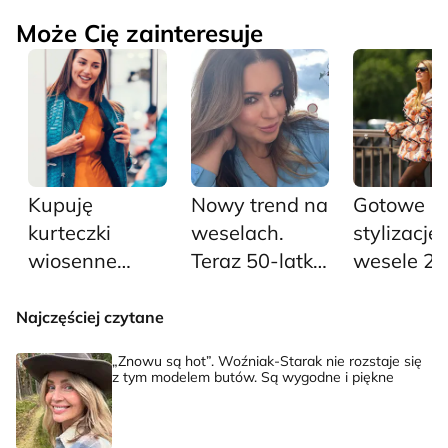
Może Cię zainteresuje
Kupuję
Nowy trend na
Gotowe
kurteczki
weselach.
stylizacje
wiosenne
Teraz 50-latki
wesele 20
damskie z
nie noszą
pięć
wyprzedaży
sukienek, tylko
propozycji
Najczęściej czytane
teraz i mam z
te modne
których
„Znowu są hot”. Woźniak-Starak nie rozstaje się
głowy na kilka
komplety
znajdzies
z tym modelem butów. Są wygodne i piękne
sezonów
damskie
największ
trendy ro