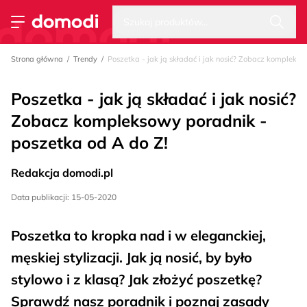
Wysz
Strona główna
Szukaj produktów...
Przełącz menu
Strona główna
Trendy
Poszetka - jak ją składać i jak nosić? Zobacz kompleks
Poszetka - jak ją składać i jak nosić?
Zobacz kompleksowy poradnik -
poszetka od A do Z!
Redakcja domodi.pl
Data publikacji: 15-05-2020
Poszetka to kropka nad i w eleganckiej,
męskiej stylizacji. Jak ją nosić, by było
stylowo i z klasą? Jak złożyć poszetkę?
Sprawdź nasz poradnik i poznaj zasady