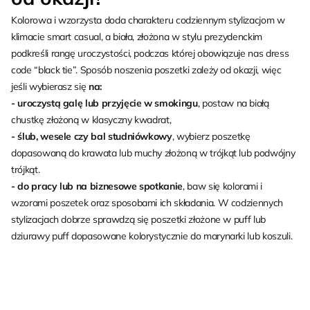
Kolorowa i wzorzysta doda charakteru codziennym stylizacjom w
klimacie smart casual, a biała, złożona w stylu prezydenckim
podkreśli rangę uroczystości, podczas której obowiązuje nas dress
code “black tie”. Sposób noszenia poszetki zależy od okazji, więc
jeśli wybierasz się
na:
- uroczystą galę lub przyjęcie w smokingu
, postaw na białą
chustkę złożoną w klasyczny kwadrat,
- ślub, wesele czy bal studniówkowy
, wybierz poszetkę
dopasowaną do krawata lub muchy złożoną w trójkąt lub podwójny
trójkąt.
- do pracy lub na biznesowe spotkanie
, baw się kolorami i
wzorami poszetek oraz sposobami ich składania. W codziennych
stylizacjach dobrze sprawdzą się poszetki złożone w puff lub
dziurawy puff dopasowane kolorystycznie do marynarki lub koszuli.