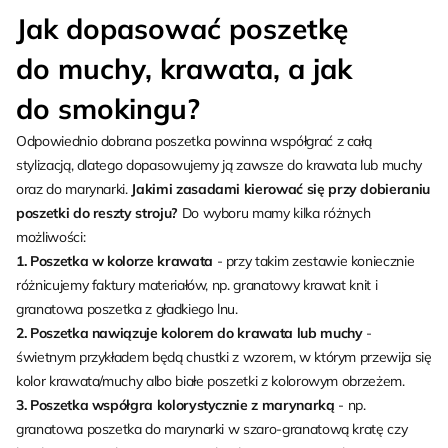
Jak dopasować poszetkę
do muchy, krawata, a jak
do smokingu?
Odpowiednio dobrana poszetka powinna współgrać z całą
stylizacją, dlatego dopasowujemy ją zawsze do krawata lub muchy
oraz do marynarki.
Jakimi zasadami kierować się przy dobieraniu
poszetki do reszty stroju?
Do wyboru mamy kilka różnych
możliwości:
1. Poszetka w kolorze krawata
- przy takim zestawie koniecznie
różnicujemy faktury materiałów, np. granatowy krawat knit i
granatowa poszetka z gładkiego lnu.
2. Poszetka nawiązuje kolorem do krawata lub muchy
-
świetnym przykładem będą chustki z wzorem, w którym przewija się
kolor krawata/muchy albo białe poszetki z kolorowym obrzeżem.
3. Poszetka współgra kolorystycznie z marynarką
- np.
granatowa poszetka do marynarki w szaro-granatową kratę czy