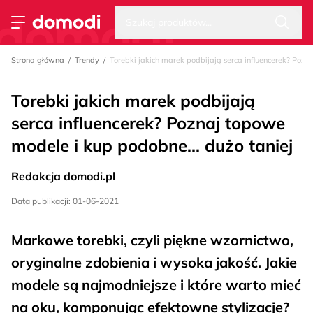
Wysz
Strona główna
Szukaj produktów...
Przełącz menu
Strona główna
Trendy
Torebki jakich marek podbijają serca influencerek? Pozn
Torebki jakich marek podbijają
serca influencerek? Poznaj topowe
modele i kup podobne... dużo taniej
Redakcja domodi.pl
Data publikacji: 01-06-2021
Markowe torebki, czyli piękne wzornictwo,
oryginalne zdobienia i wysoka jakość. Jakie
modele są najmodniejsze i które warto mieć
na oku, komponując efektowne stylizacje?