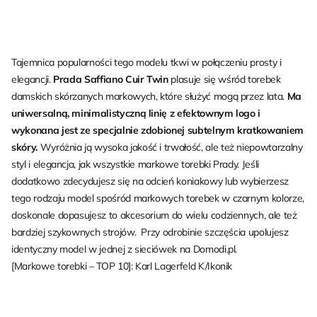
Tajemnica popularności tego modelu tkwi w połączeniu prosty i
elegancji.
Prada Saffiano Cuir Twin
plasuje się wśród torebek
damskich skórzanych markowych, które służyć mogą przez lata.
Ma
uniwersalną, minimalistyczną linię z efektownym logo i
wykonana jest ze specjalnie zdobionej subtelnym kratkowaniem
skóry.
Wyróżnia ją wysoka jakość i trwałość, ale też niepowtarzalny
styl i elegancja, jak wszystkie markowe torebki Prady. Jeśli
dodatkowo zdecydujesz się na odcień koniakowy lub wybierzesz
tego rodzaju model spośród markowych torebek w czarnym kolorze,
doskonale dopasujesz to akcesorium do wielu codziennych, ale też
bardziej szykownych strojów. Przy odrobinie szczęścia upolujesz
identyczny model w jednej z sieciówek na Domodi.pl.
[Markowe torebki – TOP 10]: Karl Lagerfeld K/Ikonik