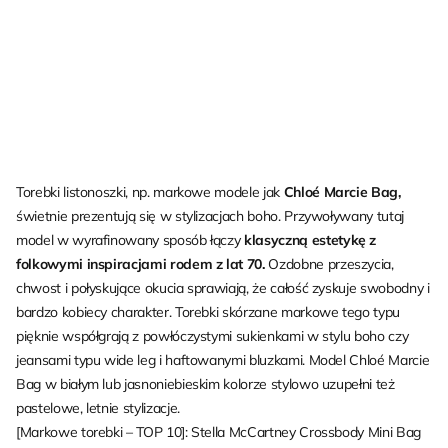
Torebki listonoszki, np. markowe modele jak
Chloé Marcie Bag,
świetnie prezentują się w stylizacjach boho. Przywoływany tutaj
model w wyrafinowany sposób łączy
klasyczną estetykę z
folkowymi inspiracjami rodem z lat 70.
Ozdobne przeszycia,
chwost i połyskujące okucia sprawiają, że całość zyskuje swobodny i
bardzo kobiecy charakter. Torebki skórzane markowe tego typu
pięknie współgrają z powłóczystymi sukienkami w stylu boho czy
jeansami typu wide leg i haftowanymi bluzkami. Model Chloé Marcie
Bag w białym lub jasnoniebieskim kolorze stylowo uzupełni też
pastelowe, letnie stylizacje.
[Markowe torebki – TOP 10]: Stella McCartney Crossbody Mini Bag