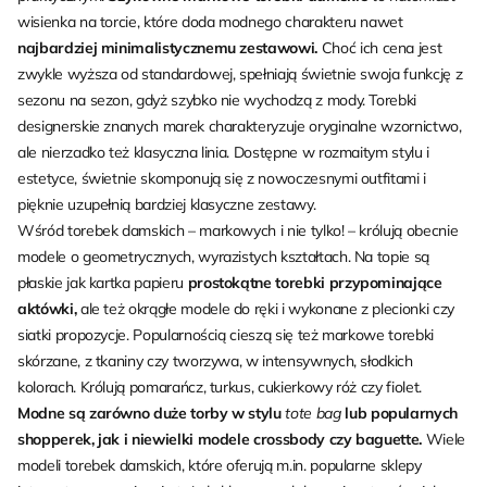
wisienka na torcie, które doda modnego charakteru nawet
najbardziej minimalistycznemu zestawowi.
Choć ich cena jest
zwykle wyższa od standardowej, spełniają świetnie swoja funkcję z
sezonu na sezon, gdyż szybko nie wychodzą z mody. Torebki
designerskie znanych marek charakteryzuje oryginalne wzornictwo,
ale nierzadko też klasyczna linia. Dostępne w rozmaitym stylu i
estetyce, świetnie skomponują się z nowoczesnymi outfitami i
pięknie uzupełnią bardziej klasyczne zestawy.
Wśród torebek damskich – markowych i nie tylko! – królują obecnie
modele o geometrycznych, wyrazistych kształtach. Na topie są
płaskie jak kartka papieru
prostokątne torebki przypominające
aktówki,
ale też okrągłe modele do ręki i wykonane z plecionki czy
siatki propozycje. Popularnością cieszą się też markowe torebki
skórzane, z tkaniny czy tworzywa, w intensywnych, słodkich
kolorach. Królują pomarańcz, turkus, cukierkowy róż czy fiolet.
Modne są zarówno duże torby w stylu
tote bag
lub popularnych
shopperek, jak i niewielki modele crossbody czy baguette.
Wiele
modeli torebek damskich, które oferują m.in. popularne sklepy