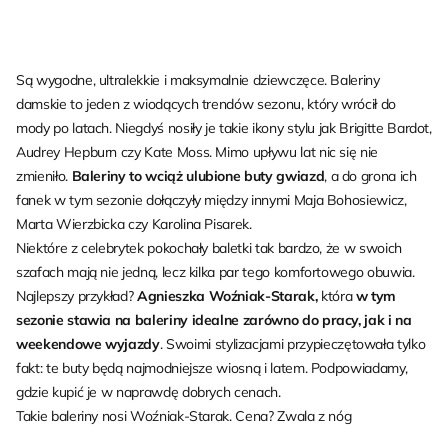
Są wygodne, ultralekkie i maksymalnie dziewczęce. Baleriny
damskie to jeden z wiodących trendów sezonu, który wrócił do
mody po latach. Niegdyś nosiły je takie ikony stylu jak Brigitte Bardot,
Audrey Hepburn czy Kate Moss. Mimo upływu lat nic się nie
zmieniło.
Baleriny to wciąż ulubione buty gwiazd
, a do grona ich
fanek w tym sezonie dołączyły między innymi Maja Bohosiewicz,
Marta Wierzbicka czy Karolina Pisarek.
Niektóre z celebrytek pokochały baletki tak bardzo, że w swoich
szafach mają nie jedną, lecz kilka par tego komfortowego obuwia.
Najlepszy przykład?
Agnieszka Woźniak-Starak,
która
w tym
sezonie stawia na baleriny idealne zarówno do pracy, jak i na
weekendowe wyjazdy
. Swoimi stylizacjami przypieczętowała tylko
fakt: te buty będą najmodniejsze wiosną i latem. Podpowiadamy,
gdzie kupić je w naprawdę dobrych cenach.
Takie baleriny nosi Woźniak-Starak. Cena? Zwala z nóg