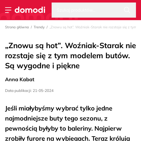
Wysz
Strona główna
Szukaj produktów...
Przełącz menu
Strona główna
Trendy
„Znowu są hot”. Woźniak-Starak nie rozstaje się z tym
„Znowu są hot”. Woźniak-Starak nie
rozstaje się z tym modelem butów.
Są wygodne i piękne
Anna Kabat
Data publikacji: 21-05-2024
Jeśli miałybyśmy wybrać tylko jedne
najmodniejsze buty tego sezonu, z
pewnością byłyby to baleriny. Najpierw
zrobiły furorę na wybiegach. Teraz królują