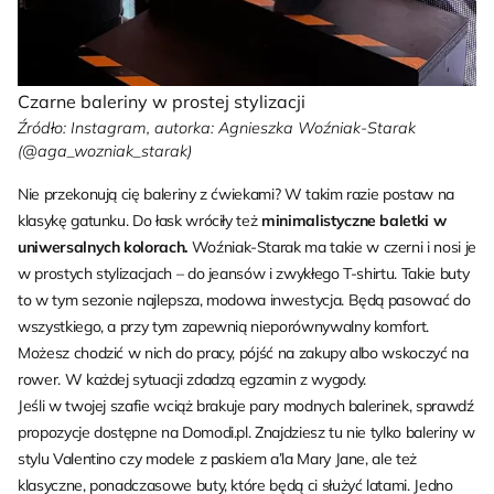
Czarne baleriny w prostej stylizacji
Źródło: Instagram, autorka: Agnieszka Woźniak-Starak
(@aga_wozniak_starak)
Nie przekonują cię baleriny z ćwiekami? W takim razie postaw na
klasykę gatunku. Do łask wróciły też
minimalistyczne baletki w
uniwersalnych kolorach.
Woźniak-Starak ma takie w czerni i nosi je
w prostych stylizacjach – do jeansów i zwykłego T-shirtu. Takie buty
to w tym sezonie najlepsza, modowa inwestycja. Będą pasować do
wszystkiego, a przy tym zapewnią nieporównywalny komfort.
Możesz chodzić w nich do pracy, pójść na zakupy albo wskoczyć na
rower. W każdej sytuacji zdadzą egzamin z wygody.
Jeśli w twojej szafie wciąż brakuje pary modnych balerinek, sprawdź
propozycje dostępne na Domodi.pl. Znajdziesz tu nie tylko baleriny w
stylu Valentino czy modele z paskiem a’la Mary Jane, ale też
klasyczne, ponadczasowe buty, które będą ci służyć latami. Jedno