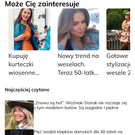
Może Cię zainteresuje
Kupuję
Nowy trend na
Gotowe
kurteczki
weselach.
stylizacje
wiosenne
Teraz 50-latki
wesele 20
damskie z
nie noszą
pięć
wyprzedaży
sukienek, tylko
propozycji
Najczęściej czytane
teraz i mam z
te modne
których
„Znowu są hot”. Woźniak-Starak nie rozstaje się
głowy na kilka
komplety
znajdzies
z tym modelem butów. Są wygodne i piękne
sezonów
damskie
największ
trendy ro
Pięć modeli klapków damskich dla 40-latek na