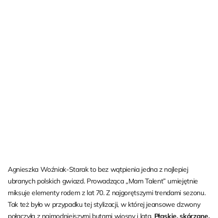
Agnieszka Woźniak-Starak to bez wątpienia jedna z najlepiej
ubranych polskich gwiazd. Prowadząca „Mam Talent” umiejętnie
miksuje elementy rodem z lat 70. Z najgorętszymi trendami sezonu.
Tak też było w przypadku tej stylizacji, w której jeansowe dzwony
połączyła z najmodniejszymi butami wiosny i lata.
Płaskie, skórzane,