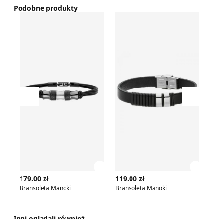
Podobne produkty
Bransoleta Manoki
Bransoleta Manoki
Br
Przesuń w lewo
Przesu
Zobacz szczegóły produktu
Zobac
179.00 zł
119.00 zł
99
Bransoleta Manoki
Bransoleta Manoki
Br
Inni oglądali również