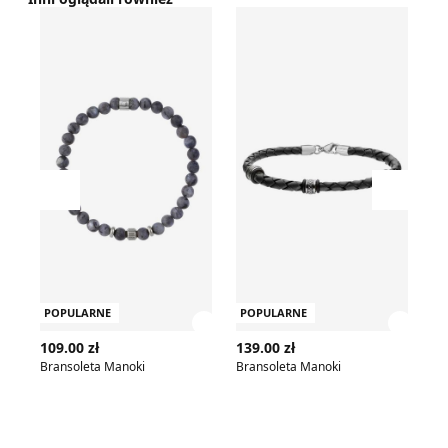
Bransoleta Manoki
Bransoleta Manoki
Br
Przesuń w lewo
Przesu
POPULARNE
POPULARNE
P
Zobacz szczegóły produktu
Zobac
109.00 zł
139.00 zł
12
Bransoleta Manoki
Bransoleta Manoki
Br