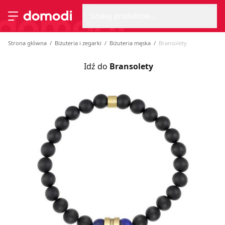
Wyszu
Strona główna
Szukaj produktów...
Przełącz menu
Strona główna
Biżuteria i zegarki
Biżuteria męska
Bransolety
Idź do
Bransolety