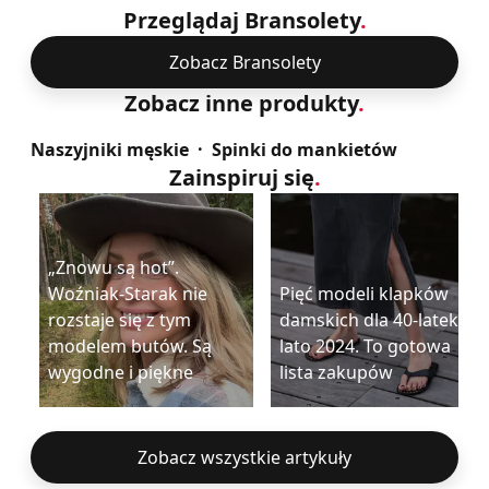
Przeglądaj Bransolety
.
Zobacz Bransolety
Zobacz inne produkty
.
Naszyjniki męskie
Spinki do mankietów
Zainspiruj się
.
„Znowu są hot”.
Woźniak-Starak nie
Pięć modeli klapków
rozstaje się z tym
damskich dla 40-latek na
modelem butów. Są
lato 2024. To gotowa
wygodne i piękne
lista zakupów
Zobacz wszystkie artykuły