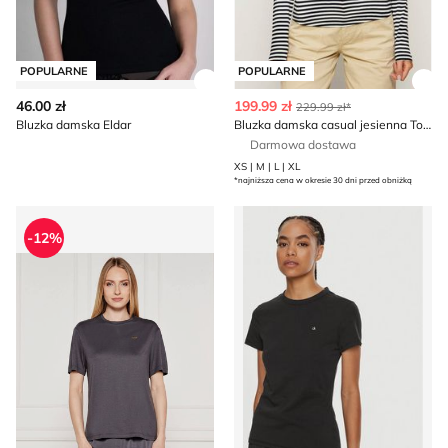
POPULARNE
POPULARNE
Zobacz szczegóły produktu
Zob
46.00 zł
199.99 zł
229.99 zł*
Bluzka damska Eldar
Bluzka damska casual jesienna Tommy Hilfiger
Darmowa dostawa
XS | M | L | XL
*najniższa cena w okresie 30 dni przed obniżką
Bluzka damska casual EA7
Bluzka damska casual Calvin
-12%