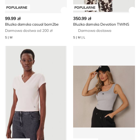
POPULARNE
POPULARNE
Zobacz szczegóły produktu
Zob
99.99 zł
350.99 zł
Bluzka damska casual born2be
Bluzka damska Devotion TWINS
Darmowa dostwa od 200 zł
Darmowa dostawa
S | M
S | M | L
Bluzka damska casual Calvin Klein Jeans
Renee - Bluzka damska