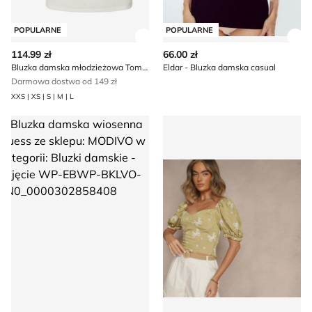
POPULARNE
POPULARNE
Zobacz szczegóły produktu
Zob
114.99 zł
66.00 zł
Bluzka damska młodzieżowa Tommy Jeans
Eldar - Bluzka damska casual
Darmowa dostwa od 149 zł
XXS | XS | S | M | L
Bluzka damska wiosenna Guess
Bluzka damska Renee