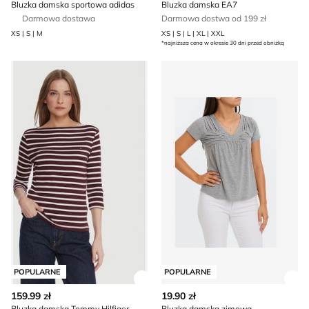
Bluzka damska sportowa adidas
Bluzka damska EA7
Darmowa dostawa
Darmowa dostwa od 199 zł
XS | S | M
XS | S | L | XL | XXL
*najniższa cena w okresie 30 dni przed obniżką
Bluzka damska Tommy Hilfiger
Bluzka damska zimowa
POPULARNE
POPULARNE
Zobacz szczegóły produktu
Zob
159.99 zł
19.90 zł
Bluzka damska Tommy Hilfiger
Bluzka damska zimowa