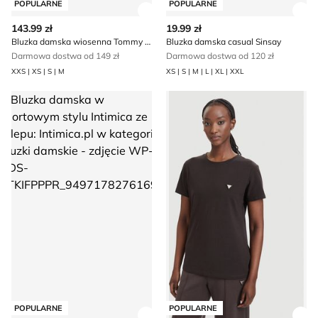
POPULARNE
POPULARNE
Zobacz szczegóły produktu
Zob
143.99 zł
19.99 zł
Bluzka damska wiosenna Tommy Jeans
Bluzka damska casual Sinsay
Darmowa dostwa od 149 zł
Darmowa dostwa od 120 zł
XXS | XS | S | M
XS | S | M | L | XL | XXL
Bluzka damska w sportowym stylu Intimica
Bluzka damska wiosenna sp
POPULARNE
POPULARNE