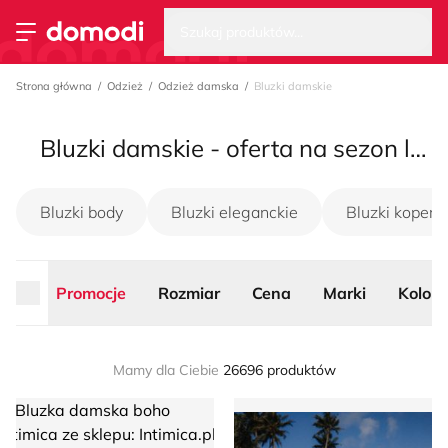
Wysz
Strona główna
Szukaj produktów...
Przełącz menu
Strona główna
Odzież
Odzież damska
Bluzki damskie
Bluzki damskie - oferta na sezon lato 2026
Bluzki body
Bluzki eleganckie
Bluzki koper
Promocje
Rozmiar
Cena
Marki
Kolor
Mamy dla Ciebie
26696 produktów
Bluzka damska boho Intimica
Surf Inc. - Bluzka damska