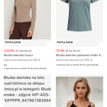
POPULARNE
POPULARNE
Zobacz szczegóły produktu
Zob
129.99 zł
79.99 zł
149.99 zł*
84.70 zł*
Bluzka damska Guess
Bluzka damska sportowa Under Armour
Darmowa dostwa od 199 zł
Darmowa dostwa od 350 zł
XS
*najniższa cena w okresie 30 dni przed obniżką
*najniższa cena w okresie 30 dni przed obniżką
Bluzka damska na lato casual Intimica
Bluzka damska Eldar