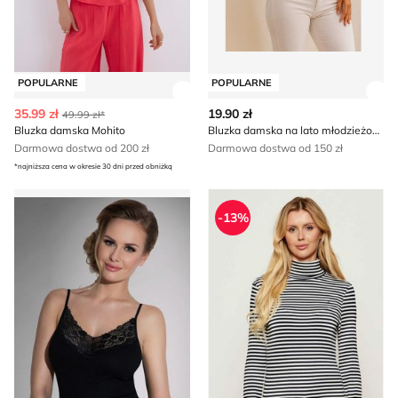
POPULARNE
POPULARNE
Zobacz szczegóły produktu
Zob
35.99 zł
19.90 zł
49.99 zł*
Bluzka damska Mohito
Bluzka damska na lato młodzieżowa
Darmowa dostwa od 200 zł
Darmowa dostwa od 150 zł
*najniższa cena w okresie 30 dni przed obniżką
Bluzka damska Eldar
Bluzka damska casual jesien
-13%