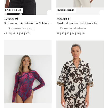
POPULARNE
POPULARNE
Zobacz szczegóły produktu
Zob
178.99 zł
599.99 zł
Bluzka damska wiosenna Calvin Klein Jeans
Bluzka damska casual Marella
Darmowa dostawa
Darmowa dostawa
XS | S | M | L | XL | XXL
38 | 40 | 42 | 44 | 46 | 48
Bluzka damska casual born2be
Bluzka damska Devotion T