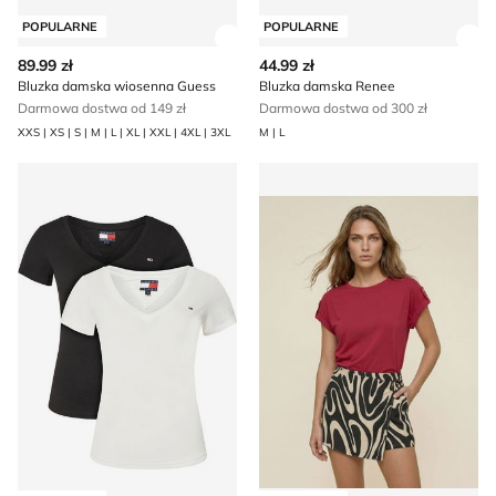
POPULARNE
POPULARNE
Zobacz szczegóły produktu
Zob
89.99 zł
44.99 zł
Bluzka damska wiosenna Guess
Bluzka damska Renee
Darmowa dostwa od 149 zł
Darmowa dostwa od 300 zł
XXS | XS | S | M | L | XL | XXL | 4XL | 3XL
M | L
Bluzka damska wiosenna Tommy Jeans
Bluzka damska casual Sinsa