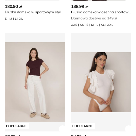
Zobacz szczegóły produktu
Zob
180.90 zł
138.99 zł
Bluzka damska w sportowym stylu Intimica
Bluzka damska wiosenna sportowa Guess
Darmowa dostwa od 149 zł
S | M | L | XL
XXS | XS | S | M | L | XL | XXL
Bluzka damska Sinsay
born2be - Bluzka damska
POPULARNE
POPULARNE
Zobacz szczegóły produktu
Zob