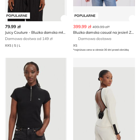
POPULARNE
POPULARNE
Zobacz szczegóły produktu
Zob
79.99 zł
399.99 zł
499.99 zł*
Juicy Couture - Bluzka damska młodzieżowa
Bluzka damska casual na jesień Zadig&Voltaire
Darmowa dostwa od 149 zł
Darmowa dostawa
XXS | S | L
XS
*najniższa cena w okresie 30 dni przed obniżką
Bluzka damska wiosenna Calvin Klein Jeans
Bluzka damska casual Marel