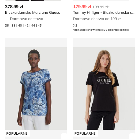
Zobacz szczegóły produktu
Zob
378.99 zł
179.99 zł
199.99 zł*
Bluzka damska Marciano Guess
Tommy Hilfiger - Bluzka damska casual
Darmowa dostawa
Darmowa dostwa od 199 zł
36 | 38 | 40 | 42 | 44 | 46
XS
*najniższa cena w okresie 30 dni przed obniżką
Bluzka damska Olsen
Bluzka damska na wiosnę G
POPULARNE
POPULARNE
Zobacz szczegóły produktu
Zob