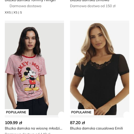
Darmowa dostawa
Darmowa dostwa od 150 zł
XXS | XS | S
Bluzka damska na wiosnę młodzieżowa Desigual
Bluzka damska casualowa Em
POPULARNE
POPULARNE
Zobacz szczegóły produktu
Zob
109.99 zł
87.20 zł
Bluzka damska na wiosnę młodzieżowa Desigual
Bluzka damska casualowa Emili