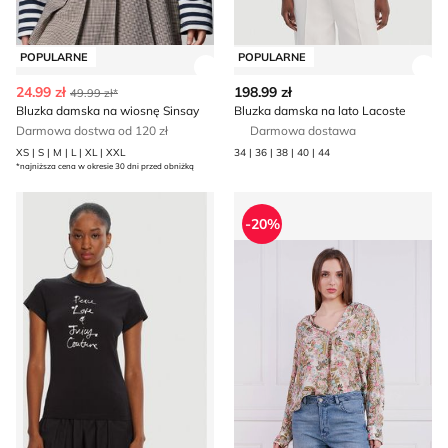
POPULARNE
POPULARNE
Zobacz szczegóły produktu
Zob
24.99 zł
198.99 zł
49.99 zł*
Bluzka damska na wiosnę Sinsay
Bluzka damska na lato Lacoste
Darmowa dostwa od 120 zł
Darmowa dostawa
XS | S | M | L | XL | XXL
34 | 36 | 38 | 40 | 44
*najniższa cena w okresie 30 dni przed obniżką
Juicy Couture - Bluzka damska młodzieżowa
Bluzka damska casual na jes
-20%