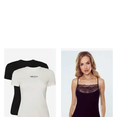
Bluzka damska młodzieżowa Tommy Jeans
Eldar - Bluzka damska casua