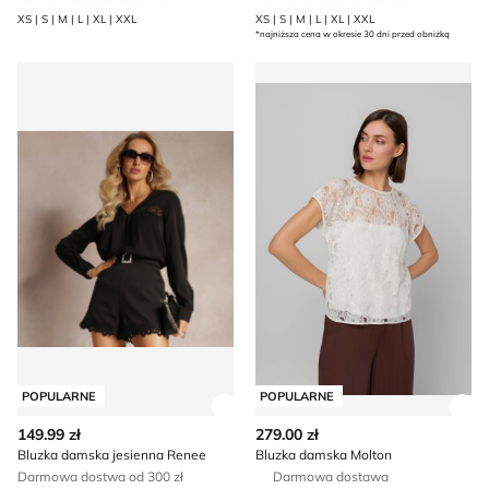
XS | S | M | L | XL | XXL
XS | S | M | L | XL | XXL
*najniższa cena w okresie 30 dni przed obniżką
Bluzka damska jesienna Renee
Bluzka damska Molton
POPULARNE
POPULARNE
Zobacz szczegóły produktu
Zob
149.99 zł
279.00 zł
Bluzka damska jesienna Renee
Bluzka damska Molton
Darmowa dostwa od 300 zł
Darmowa dostawa