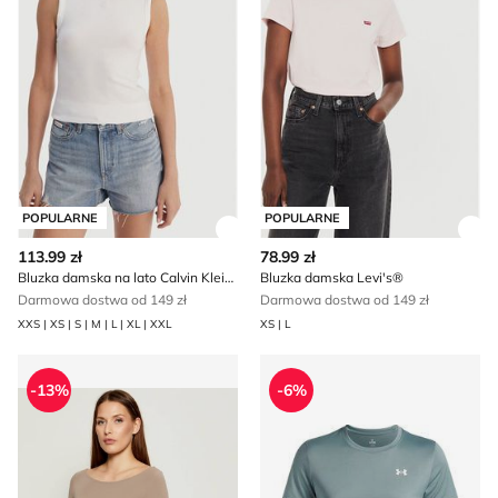
POPULARNE
POPULARNE
Zobacz szczegóły produktu
Zob
113.99 zł
78.99 zł
Bluzka damska na lato Calvin Klein Jeans
Bluzka damska Levi's®
Darmowa dostwa od 149 zł
Darmowa dostwa od 149 zł
XXS | XS | S | M | L | XL | XXL
XS | L
Bluzka damska Guess
Bluzka damska sportowa Un
-13%
-6%