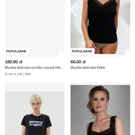
POPULARNE
POPULARNE
Zobacz szczegóły produktu
Zob
180.90 zł
66.00 zł
Bluzka damska na lato casual Intimica
Bluzka damska Eldar
S | M | L | XL | XXL
Bluzka damska młodzieżowa Levi's®
Bluzka damska casual Eldar