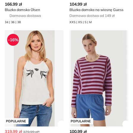
166.99 zł
104.99 zł
Bluzka damska Olsen
Bluzka damska na wiosnę Guess
Darmowa dostawa
Darmowa dostwa od 149 zł
34 | 36 | 38
XXS | XS | S | M
Bluzka damska na wiosnę Pinko
Bluzka damska casual ROXY
-16%
POPULARNE
POPULARNE
Zobacz szczegóły produktu
Zob
319.99 zł
100.99 zł
379.99 zł*