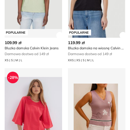
POPULARNE
POPULARNE
Zobacz szczegóły produktu
Zob
109.99 zł
119.99 zł
Bluzka damska Calvin Klein Jeans
Bluzka damska na wiosnę Calvin Klein
Darmowa dostwa od 149 zł
Darmowa dostwa od 149 zł
XS | S | M | L
XXS | XS | S | M | L
Bluzka damska Mohito
Bluzka damska na lato mło
-28%