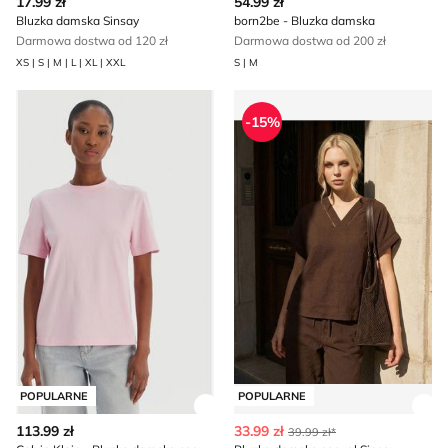
17.99 zł
54.99 zł
Bluzka damska Sinsay
born2be - Bluzka damska
Darmowa dostwa od 120 zł
Darmowa dostwa od 200 zł
XS | S | M | L | XL | XXL
S | M
Calvin Klein - Bluzka damska casual
Bluzka damska casual Sinsa
-15%
POPULARNE
POPULARNE
Zobacz szczegóły produktu
Zob
113.99 zł
33.99 zł
39.99 zł*