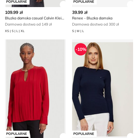
POPULARNE
POPULARNE
Zobacz szczegóły produktu
Zob
109.99 zł
39.99 zł
Bluzka damska casual Calvin Klein Jeans
Renee - Bluzka damska
Darmowa dostwa od 149 zł
Darmowa dostwa od 300 zł
XS | S | L | XL
S | M | L
Bluzka damska Marciano Guess
Tommy Hilfiger - Bluzka da
-10%
POPULARNE
POPULARNE