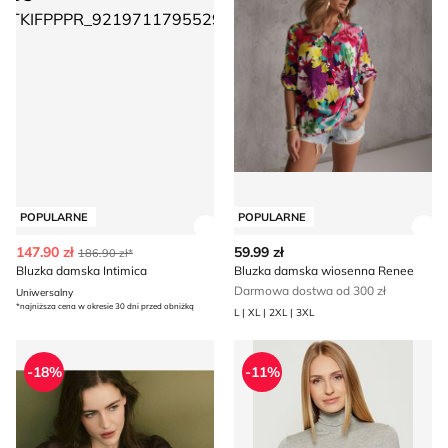
POPULARNE
POPULARNE
Zobacz szczegóły produktu
Zob
147.90 zł
59.99 zł
186.90 zł*
Bluzka damska Intimica
Bluzka damska wiosenna Renee
Darmowa dostwa od 300 zł
Uniwersalny
*najniższa cena w okresie 30 dni przed obniżką
L | XL | 2XL | 3XL
Bluzka damska jesienna Reserved
Bluzka damska Tommy Hilfig
-18%
-11%