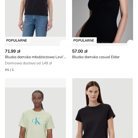
POPULARNE
POPULARNE
Zobacz szczegóły produktu
Zob
71.99 zł
57.00 zł
Bluzka damska młodzieżowa Levi's®
Bluzka damska casual Eldar
Darmowa dostwa od 149 zł
XS | S
Bluzka damska Calvin Klein Jeans
Bluzka damska na wiosnę Cal