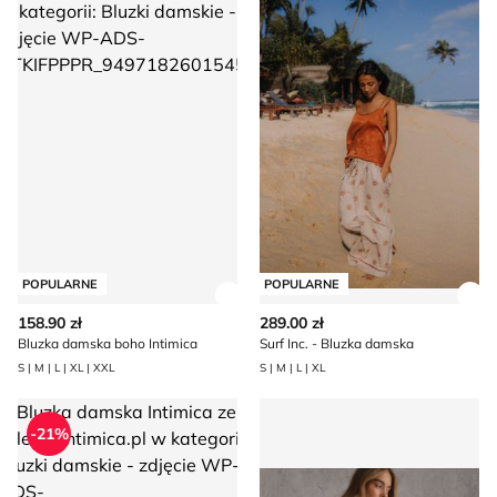
POPULARNE
POPULARNE
Zobacz szczegóły produktu
Zob
158.90 zł
289.00 zł
Bluzka damska boho Intimica
Surf Inc. - Bluzka damska
S | M | L | XL | XXL
S | M | L | XL
Bluzka damska Intimica
Bluzka damska wiosenna R
-21%