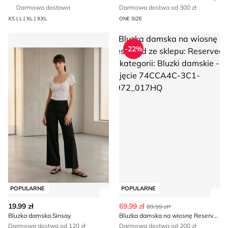
Darmowa dostawa
Darmowa dostwa od 300 zł
XS | L | XL | XXL
ONE SIZE
Bluzka damska Sinsay
Bluzka damska na wiosnę Res
-22%
POPULARNE
POPULARNE
Zobacz szczegóły produktu
Zob
19.99 zł
69.99 zł
89.99 zł*
Bluzka damska Sinsay
Bluzka damska na wiosnę Reserved
Darmowa dostwa od 120 zł
Darmowa dostwa od 200 zł