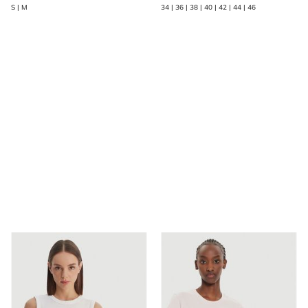
S | M
34 | 36 | 38 | 40 | 42 | 44 | 46
Bluzka damska na lato Calvin Klein Jeans
Bluzka damska Levi's®