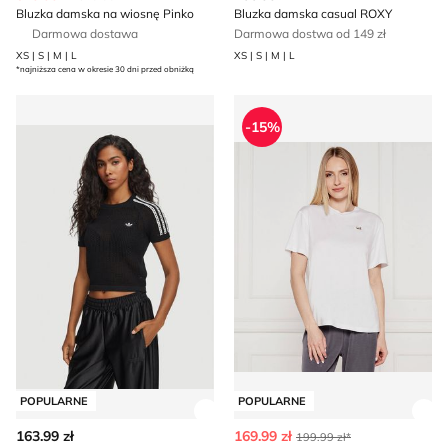
Bluzka damska na wiosnę Pinko
Bluzka damska casual ROXY
Darmowa dostawa
Darmowa dostwa od 149 zł
XS | S | M | L
XS | S | M | L
*najniższa cena w okresie 30 dni przed obniżką
Bluzka damska sportowa adidas
Bluzka damska EA7
-15%
POPULARNE
POPULARNE
Zobacz szczegóły produktu
Zob
163.99 zł
169.99 zł
199.99 zł*