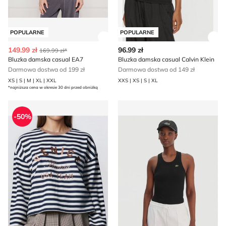
POPULARNE
POPULARNE
Zobacz szczegóły produktu
Zob
149.99 zł
96.99 zł
169.99 zł*
Bluzka damska casual EA7
Bluzka damska casual Calvin Klein
Darmowa dostwa od 199 zł
Darmowa dostwa od 149 zł
XS | S | M | XL | XXL
XXS | XS | S | XL
*najniższa cena w okresie 30 dni przed obniżką
Bluzka damska na wiosnę Sinsay
Bluzka damska na lato Laco
-50%