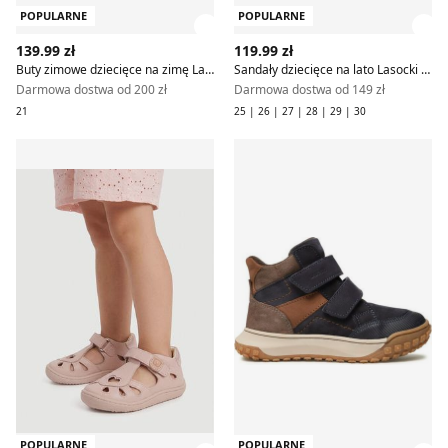
POPULARNE
POPULARNE
Zobacz szczegóły produktu
Zob
139.99 zł
119.99 zł
Buty zimowe dziecięce na zimę Lasocki Kids
Sandały dziecięce na lato Lasocki Kids
Darmowa dostwa od 200 zł
Darmowa dostwa od 149 zł
21
25 | 26 | 27 | 28 | 29 | 30
Lasocki Kids - Sandały dziecięce na lato
Buty zimowe dziecięce zimo
POPULARNE
POPULARNE