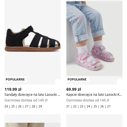
POPULARNE
POPULARNE
Zobacz szczegóły produktu
Zob
119.99 zł
69.99 zł
Sandały dziecięce na lato Lasocki Kids
Kapcie dziecięce na lato Lasocki Kids
Darmowa dostwa od 149 zł
Darmowa dostwa od 149 zł
24 | 25 | 26 | 27 | 28 | 29
21 | 22 | 23 | 24 | 25 | 26 | 27
Lasocki Kids - Sandały dziecięce na lato
Sandały dziecięce na lato La