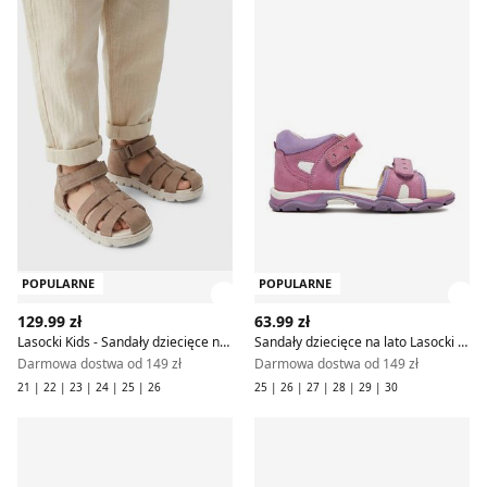
POPULARNE
POPULARNE
Zobacz szczegóły produktu
Zob
129.99 zł
63.99 zł
Lasocki Kids - Sandały dziecięce na lato
Sandały dziecięce na lato Lasocki Kids
Darmowa dostwa od 149 zł
Darmowa dostwa od 149 zł
21 | 22 | 23 | 24 | 25 | 26
25 | 26 | 27 | 28 | 29 | 30
Sandały dziecięce na lato Lasocki Kids
Buty zimowe dziecięce na zi