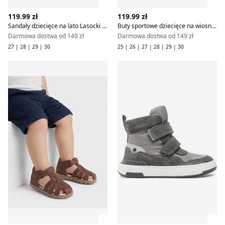
Zobacz szczegóły produktu
Zob
119.99 zł
119.99 zł
Sandały dziecięce na lato Lasocki Kids
Buty sportowe dziecięce na wiosnę Lasocki Kids
Darmowa dostwa od 149 zł
Darmowa dostwa od 149 zł
27 | 28 | 29 | 30
25 | 26 | 27 | 28 | 29 | 30
Lasocki Kids - Sandały dziecięce na lato
Buty zimowe dziecięce na zi
Zobacz szczegóły produktu
Zob