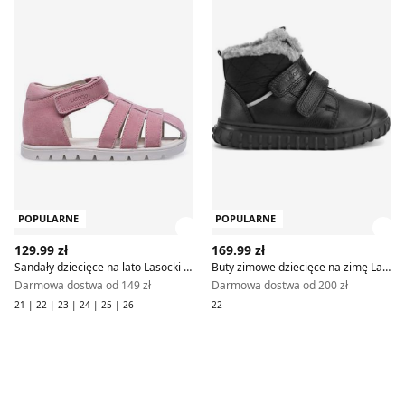
POPULARNE
POPULARNE
Zobacz szczegóły produktu
Zob
129.99 zł
169.99 zł
Sandały dziecięce na lato Lasocki Kids
Buty zimowe dziecięce na zimę Lasocki Kids
Darmowa dostwa od 149 zł
Darmowa dostwa od 200 zł
21 | 22 | 23 | 24 | 25 | 26
22