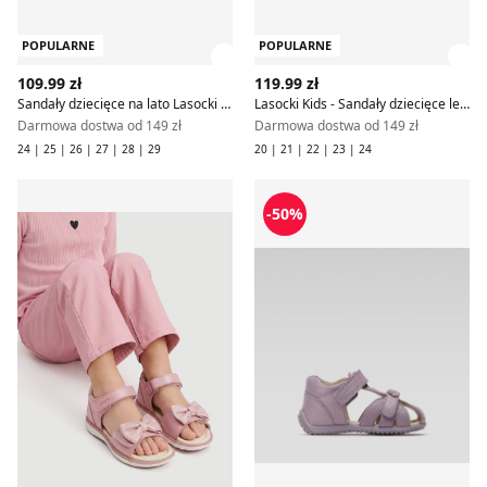
POPULARNE
POPULARNE
Zobacz szczegóły produktu
Zob
109.99 zł
119.99 zł
Sandały dziecięce na lato Lasocki Kids
Lasocki Kids - Sandały dziecięce letnie
Darmowa dostwa od 149 zł
Darmowa dostwa od 149 zł
24 | 25 | 26 | 27 | 28 | 29
20 | 21 | 22 | 23 | 24
Lasocki Kids - Sandały dziecięce na lato
Lasocki Kids - Sandały dzieci
-50%