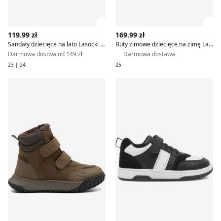
Zobacz szczegóły produktu
Zob
119.99 zł
169.99 zł
Sandały dziecięce na lato Lasocki Kids
Buty zimowe dziecięce na zimę Lasocki Kids
Darmowa dostwa od 149 zł
Darmowa dostawa
23 | 24
25
Lasocki Kids - Buty zimowe dziecięce na zimę
Buty sportowe dziecięce na 