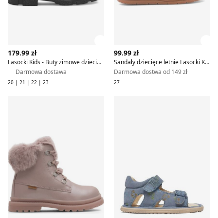
Zobacz szczegóły produktu
Zob
179.99 zł
99.99 zł
Lasocki Kids - Buty zimowe dziecięce na zimę
Sandały dziecięce letnie Lasocki Kids
Darmowa dostawa
Darmowa dostwa od 149 zł
20 | 21 | 22 | 23
27
Lasocki Kids - Buty zimowe dziecięce na zimę
Lasocki Kids - Sandały dzieci