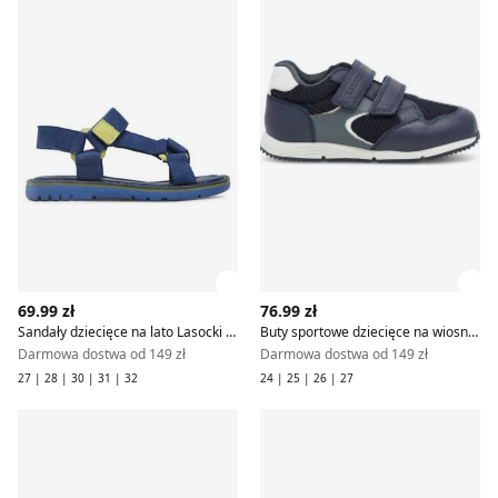
Zobacz szczegóły produktu
Zob
69.99 zł
76.99 zł
Sandały dziecięce na lato Lasocki Kids
Buty sportowe dziecięce na wiosnę jesienne Lasocki Kids
Darmowa dostwa od 149 zł
Darmowa dostwa od 149 zł
27 | 28 | 30 | 31 | 32
24 | 25 | 26 | 27
Lasocki Kids - Buty zimowe dziecięce zimowe
Buty zimowe dziecięce zimo