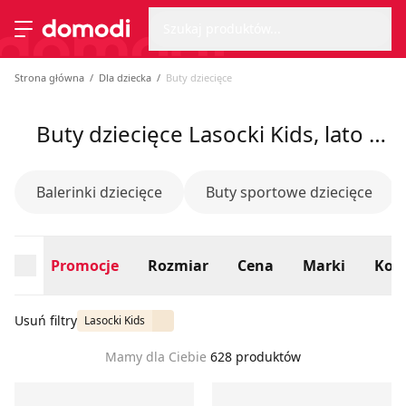
Wyszu
Strona główna
Szukaj produktów...
Przełącz menu
Strona główna
Dla dziecka
Buty dziecięce
Buty dziecięce Lasocki Kids, lato 2026
Balerinki dziecięce
Buty sportowe dziecięce
Promocje
Rozmiar
Cena
Marki
Kolo
Usuń filtry
Lasocki Kids
Mamy dla Ciebie
628 produktów
Sandały dziecięce na lato Lasocki Kids
Kapcie dziecięce na lato Las