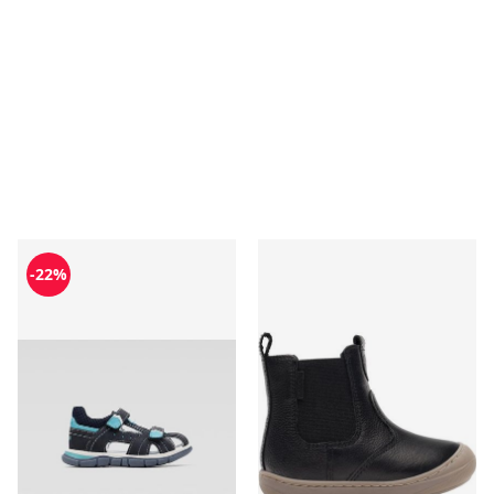
Sandały dziecięce na lato Lasocki Kids
Buty zimowe dziecięce na zi
-22%