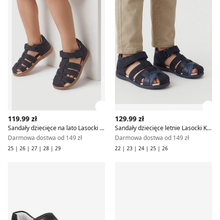
Zobacz szczegóły produktu
Zob
119.99 zł
129.99 zł
Sandały dziecięce na lato Lasocki Kids
Sandały dziecięce letnie Lasocki Kids
Darmowa dostwa od 149 zł
Darmowa dostwa od 149 zł
25 | 26 | 27 | 28 | 29
22 | 23 | 24 | 25 | 26
Sandały dziecięce na lato Lasocki Kids
Buty sportowe dziecięce wio