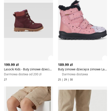
Zobacz szczegóły produktu
Zob
199.99 zł
189.99 zł
Lasocki Kids - Buty zimowe dziecięce zimowe
Buty zimowe dziecięce zimowe Lasocki Kids
Darmowa dostwa od 200 zł
Darmowa dostawa
27
25 | 29 | 30
Sandały dziecięce na lato Lasocki Kids
Sandały dziecięce letnie Laso