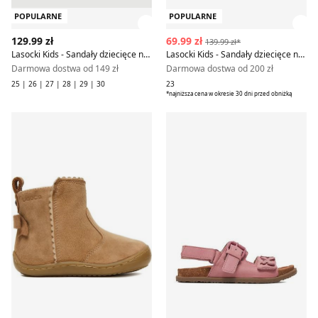
POPULARNE
POPULARNE
Zobacz szczegóły produktu
Zob
129.99 zł
69.99 zł
139.99 zł*
Lasocki Kids - Sandały dziecięce na lato
Lasocki Kids - Sandały dziecięce na lato
Darmowa dostwa od 149 zł
Darmowa dostwa od 200 zł
25 | 26 | 27 | 28 | 29 | 30
23
*najniższa cena w okresie 30 dni przed obniżką
Buty zimowe dziecięce na zimę Lasocki Kids
Sandały dziecięce na lato La