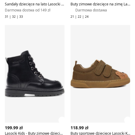
Sandały dziecięce na lato Lasocki Kids
Buty zimowe dziecięce na zimę Lasocki Kids
Darmowa dostwa od 149 zł
Darmowa dostawa
31 | 32 | 33
21 | 22 | 24
Lasocki Kids - Buty zimowe dziecięce zimowe
Buty sportowe dziecięce Las
Zobacz szczegóły produktu
Zob
199.99 zł
118.99 zł
Lasocki Kids - Buty zimowe dziecięce zimowe
Buty sportowe dziecięce Lasocki Kids