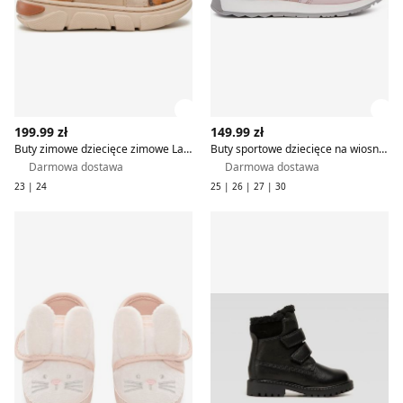
Zobacz szczegóły produktu
Zob
199.99 zł
149.99 zł
Buty zimowe dziecięce zimowe Lasocki Kids
Buty sportowe dziecięce na wiosnę Lasocki Kids
Darmowa dostawa
Darmowa dostawa
23 | 24
25 | 26 | 27 | 30
Lasocki Kids - Kapcie dziecięce na zimę
Buty zimowe dziecięce na zi