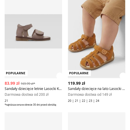
POPULARNE
POPULARNE
Zobacz szczegóły produktu
Zob
83.99 zł
119.99 zł
169.99 zł*
Sandały dziecięce letnie Lasocki Kids
Sandały dziecięce na lato Lasocki Kids
Darmowa dostwa od 200 zł
Darmowa dostwa od 149 zł
21
20 | 21 | 22 | 23 | 24
*najniższa cena w okresie 30 dni przed obniżką
Sandały dziecięce na lato Lasocki Kids
Buty sportowe dziecięce na 