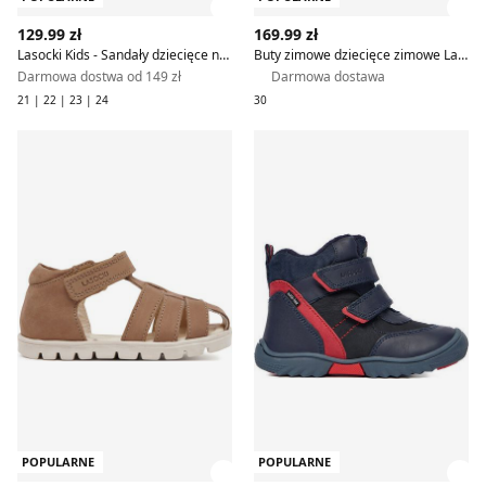
Zobacz szczegóły produktu
Zob
129.99 zł
169.99 zł
Lasocki Kids - Sandały dziecięce na lato
Buty zimowe dziecięce zimowe Lasocki Kids
Darmowa dostwa od 149 zł
Darmowa dostawa
21 | 22 | 23 | 24
30
Sandały dziecięce letnie Lasocki Kids
Buty zimowe dziecięce na zi
POPULARNE
POPULARNE
Zobacz szczegóły produktu
Zob