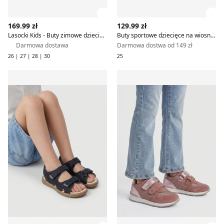
Zobacz szczegóły produktu
Zob
169.99 zł
129.99 zł
Lasocki Kids - Buty zimowe dziecięce na zimę
Buty sportowe dziecięce na wiosnę Lasocki Kids
Darmowa dostawa
Darmowa dostwa od 149 zł
26 | 27 | 28 | 30
25
Sandały dziecięce na lato Lasocki Kids
Buty sportowe dziecięce na 