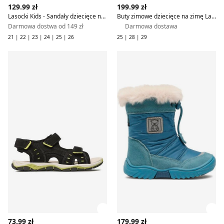
129.99 zł
199.99 zł
Lasocki Kids - Sandały dziecięce na lato
Buty zimowe dziecięce na zimę Lasocki Kids
Darmowa dostwa od 149 zł
Darmowa dostawa
21 | 22 | 23 | 24 | 25 | 26
25 | 28 | 29
Sandały dziecięce na lato Lasocki Kids
Buty zimowe dziecięce na zi
Zobacz szczegóły produktu
Zob
73.99 zł
179.99 zł