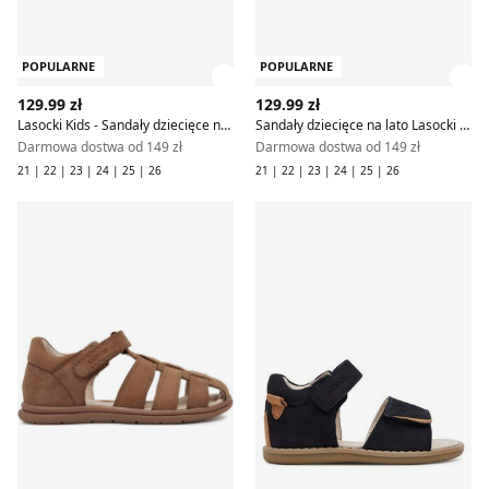
POPULARNE
POPULARNE
Zobacz szczegóły produktu
Zob
129.99 zł
129.99 zł
Lasocki Kids - Sandały dziecięce na lato
Sandały dziecięce na lato Lasocki Kids
Darmowa dostwa od 149 zł
Darmowa dostwa od 149 zł
21 | 22 | 23 | 24 | 25 | 26
21 | 22 | 23 | 24 | 25 | 26
Sandały dziecięce na lato Lasocki Kids
Lasocki Kids - Sandały dzieci