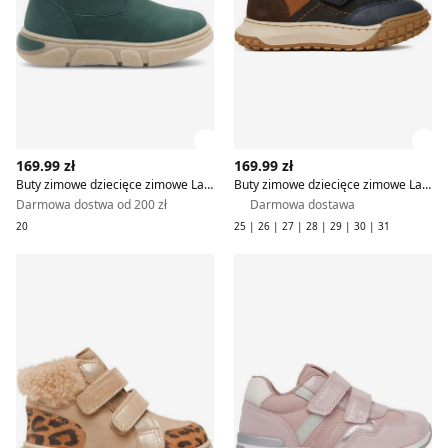
Zobacz szczegóły produktu
Zob
169.99 zł
169.99 zł
Buty zimowe dziecięce zimowe Lasocki Kids
Buty zimowe dziecięce zimowe Lasocki Kids
Darmowa dostwa od 200 zł
Darmowa dostawa
20
25 | 26 | 27 | 28 | 29 | 30 | 31
Buty zimowe dziecięce zimowe Lasocki Kids
Buty sportowe dziecięce na 