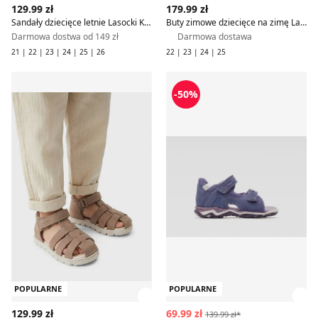
129.99 zł
179.99 zł
Sandały dziecięce letnie Lasocki Kids
Buty zimowe dziecięce na zimę Lasocki Kids
Darmowa dostwa od 149 zł
Darmowa dostawa
21 | 22 | 23 | 24 | 25 | 26
22 | 23 | 24 | 25
Sandały dziecięce na lato Lasocki Kids
Sandały dziecięce na lato La
-50%
POPULARNE
POPULARNE
Zobacz szczegóły produktu
Zob
129.99 zł
69.99 zł
139.99 zł*