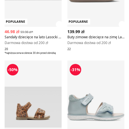
POPULARNE
POPULARNE
Zobacz szczegóły produktu
Zob
46.98 zł
139.99 zł
59.98 zł*
Sandały dziecięce na lato Lasocki Kids
Buty zimowe dziecięce na zimę Lasocki Kids
Darmowa dostwa od 200 zł
Darmowa dostwa od 200 zł
20
22
*najniższa cena w okresie 30 dni przed obniżką
Lasocki Kids - Sandały dziecięce letnie
Sandały dziecięce na lato La
-50%
-31%