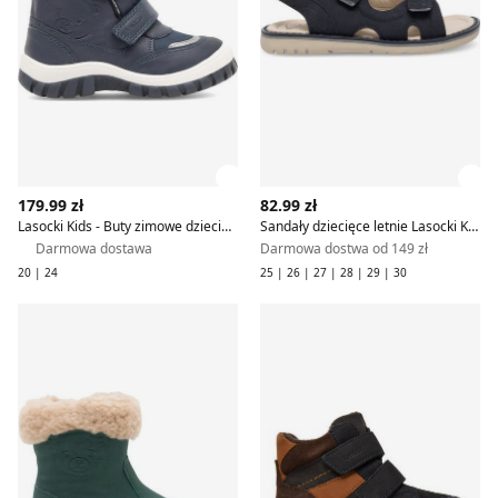
Zobacz szczegóły produktu
Zob
179.99 zł
82.99 zł
Lasocki Kids - Buty zimowe dziecięce zimowe
Sandały dziecięce letnie Lasocki Kids
Darmowa dostawa
Darmowa dostwa od 149 zł
20 | 24
25 | 26 | 27 | 28 | 29 | 30
Buty zimowe dziecięce zimowe Lasocki Kids
Buty zimowe dziecięce zimo