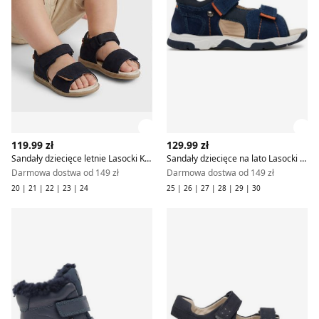
Zobacz szczegóły produktu
Zob
119.99 zł
129.99 zł
Sandały dziecięce letnie Lasocki Kids
Sandały dziecięce na lato Lasocki Kids
Darmowa dostwa od 149 zł
Darmowa dostwa od 149 zł
20 | 21 | 22 | 23 | 24
25 | 26 | 27 | 28 | 29 | 30
Lasocki Kids - Buty zimowe dziecięce zimowe
Sandały dziecięce letnie Laso