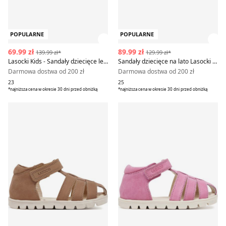
POPULARNE
POPULARNE
Zobacz szczegóły produktu
Zob
69.99 zł
89.99 zł
139.99 zł*
129.99 zł*
Lasocki Kids - Sandały dziecięce letnie
Sandały dziecięce na lato Lasocki Kids
Darmowa dostwa od 200 zł
Darmowa dostwa od 200 zł
23
25
*najniższa cena w okresie 30 dni przed obniżką
*najniższa cena w okresie 30 dni przed obniżką
Lasocki Kids - Sandały dziecięce na lato
Sandały dziecięce na lato La