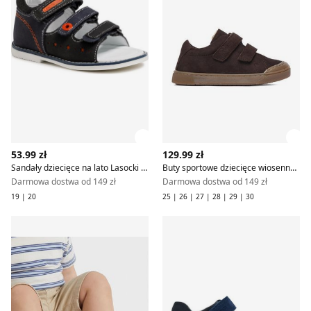
Zobacz szczegóły produktu
Zob
53.99 zł
129.99 zł
Sandały dziecięce na lato Lasocki Kids
Buty sportowe dziecięce wiosenne Lasocki Kids
Darmowa dostwa od 149 zł
Darmowa dostwa od 149 zł
19 | 20
25 | 26 | 27 | 28 | 29 | 30
Sandały dziecięce letnie Lasocki Kids
Sandały dziecięce na lato La