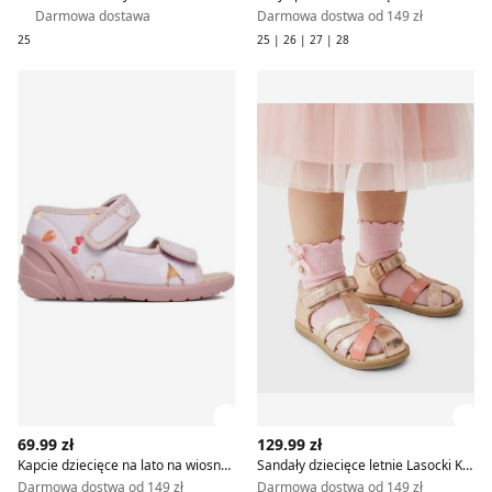
Darmowa dostawa
Darmowa dostwa od 149 zł
25
25 | 26 | 27 | 28
Kapcie dziecięce na lato na wiosnę Lasocki Kids
Sandały dziecięce letnie Laso
Zobacz szczegóły produktu
Zob
69.99 zł
129.99 zł
Kapcie dziecięce na lato na wiosnę Lasocki Kids
Sandały dziecięce letnie Lasocki Kids
Darmowa dostwa od 149 zł
Darmowa dostwa od 149 zł