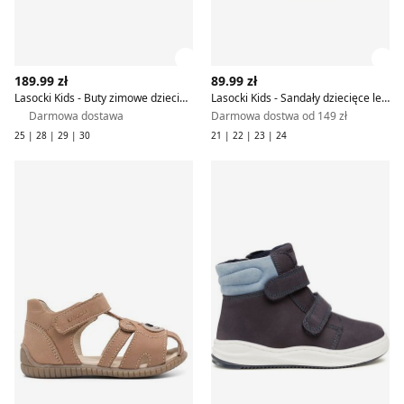
Zobacz szczegóły produktu
Zob
189.99 zł
89.99 zł
Lasocki Kids - Buty zimowe dziecięce na zimę
Lasocki Kids - Sandały dziecięce letnie
Darmowa dostawa
Darmowa dostwa od 149 zł
25 | 28 | 29 | 30
21 | 22 | 23 | 24
Sandały dziecięce na lato Lasocki Kids
Buty zimowe dziecięce na zi