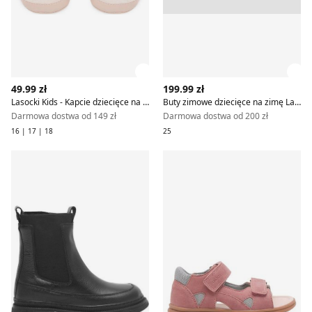
Zobacz szczegóły produktu
Zob
49.99 zł
199.99 zł
Lasocki Kids - Kapcie dziecięce na zimę
Buty zimowe dziecięce na zimę Lasocki Kids
Darmowa dostwa od 149 zł
Darmowa dostwa od 200 zł
16 | 17 | 18
25
Lasocki Kids - Buty zimowe dziecięce na zimę
Sandały dziecięce letnie Laso