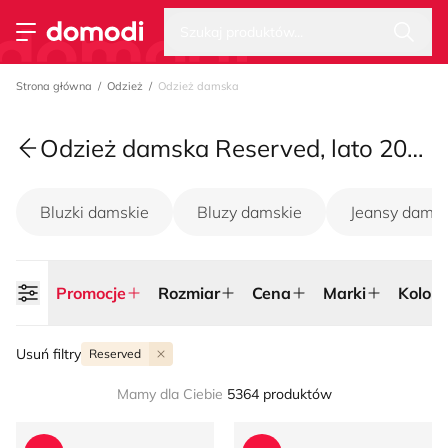
Wysz
Strona główna
Szukaj produktów...
Przełącz menu
Strona główna
Odzież
Odzież damska
Odzież damska Reserved, lato 2026
Bluzki damskie
Bluzy damskie
Jeansy damsk
Promocje
Rozmiar
Cena
Marki
Kolor
Usuń filtry
Reserved
Mamy dla Ciebie
5364 produktów
Reserved - Strój kąpielowy na wiosnę
Sweter damski casualowy R