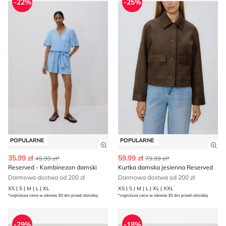
-22%
-25%
POPULARNE
POPULARNE
Zobacz szczegóły produktu
Zob
35.99 zł
59.99 zł
45.99 zł*
79.99 zł*
Reserved - Kombinezon damski
Kurtka damska jesienna Reserved
Darmowa dostwa od 200 zł
Darmowa dostwa od 200 zł
XS | S | M | L | XL
XS | S | M | L | XL | XXL
*najniższa cena w okresie 30 dni przed obniżką
*najniższa cena w okresie 30 dni przed obniżką
Ponczo jesienne Reserved
Spodnie damskie Reserved
-29%
-18%