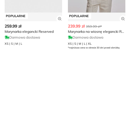
POPULARNE
POPULARNE
Zobacz szczegóły produktu
Zob
259.99 zł
239.99 zł
359.99 zł*
Marynarka elegancki Reserved
Marynarka na wiosnę elegancki Reserved
Darmowa dostawa
Darmowa dostawa
XS | S | M | L
XS | S | M | L | XL
*najniższa cena w okresie 30 dni przed obniżką