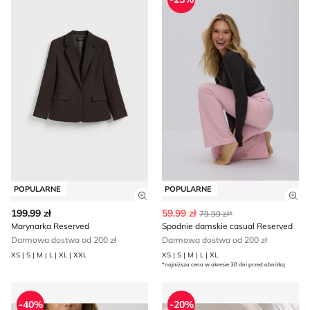
POPULARNE
POPULARNE
Zobacz szczegóły produktu
Zob
199.99 zł
59.99 zł
79.99 zł*
Marynarka Reserved
Spodnie damskie casual Reserved
Darmowa dostwa od 200 zł
Darmowa dostwa od 200 zł
XS | S | M | L | XL | XXL
XS | S | M | L | XL
*najniższa cena w okresie 30 dni przed obniżką
Reserved - Bluzka damska casual
Spodnie damskie na wiosnę
-40%
-20%