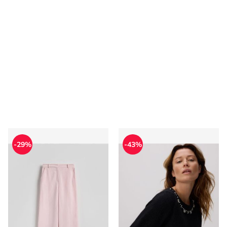
Spodnie damskie wiosenne Reserved
Sweter damski na zimę cas
-29%
-43%