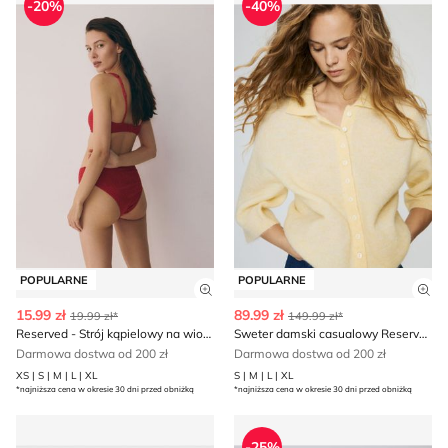
-20%
-40%
POPULARNE
POPULARNE
Zobacz szczegóły produktu
Zob
15.99 zł
89.99 zł
19.99 zł*
149.99 zł*
Reserved - Strój kąpielowy na wiosnę
Sweter damski casualowy Reserved
Darmowa dostwa od 200 zł
Darmowa dostwa od 200 zł
XS | S | M | L | XL
S | M | L | XL
*najniższa cena w okresie 30 dni przed obniżką
*najniższa cena w okresie 30 dni przed obniżką
Marynarka Reserved
Spodnie damskie casual Res
-25%