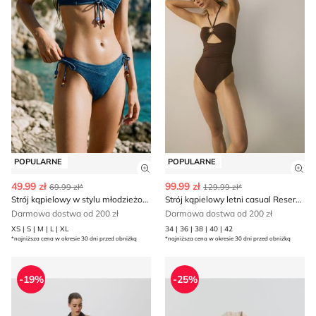
POPULARNE
POPULARNE
Zobacz szczegóły produktu
Zob
49.99 zł
99.99 zł
69.99 zł*
129.99 zł*
Strój kąpielowy w stylu młodzieżowym na lato Reserved
Strój kąpielowy letni casual Reserved
Darmowa dostwa od 200 zł
Darmowa dostwa od 200 zł
XS | S | M | L | XL
34 | 36 | 38 | 40 | 42
*najniższa cena w okresie 30 dni przed obniżką
*najniższa cena w okresie 30 dni przed obniżką
Kurtka damska casual Reserved
Marynarka elegancki Reser
-19%
-25%