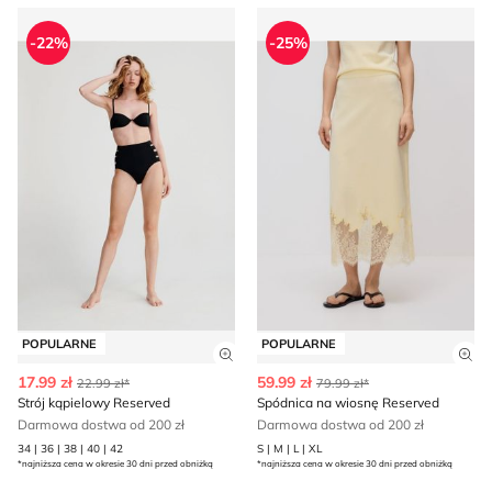
Strój kąpielowy Reserved
Spódnica na wiosnę Reserv
-22%
-25%
POPULARNE
POPULARNE
Zobacz szczegóły produktu
Zob
17.99 zł
59.99 zł
22.99 zł*
79.99 zł*
Strój kąpielowy Reserved
Spódnica na wiosnę Reserved
Darmowa dostwa od 200 zł
Darmowa dostwa od 200 zł
34 | 36 | 38 | 40 | 42
S | M | L | XL
*najniższa cena w okresie 30 dni przed obniżką
*najniższa cena w okresie 30 dni przed obniżką