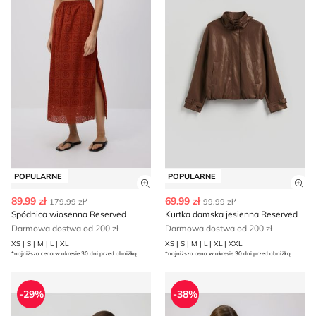
POPULARNE
POPULARNE
Zobacz szczegóły produktu
Zob
89.99 zł
69.99 zł
179.99 zł*
99.99 zł*
Spódnica wiosenna Reserved
Kurtka damska jesienna Reserved
Darmowa dostwa od 200 zł
Darmowa dostwa od 200 zł
XS | S | M | L | XL
XS | S | M | L | XL | XXL
*najniższa cena w okresie 30 dni przed obniżką
*najniższa cena w okresie 30 dni przed obniżką
Marynarka Reserved
Kurtka damska Reserved
-29%
-38%