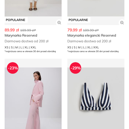
POPULARNE
POPULARNE
Zobacz szczegóły produktu
Zob
89.99 zł
79.99 zł
109.99 zł*
109.99 zł*
Marynarka Reserved
Marynarka elegancki Reserved
Darmowa dostwa od 200 zł
Darmowa dostwa od 200 zł
XS | S | M | L | XL | XXL
XS | S | M | L | XL | XXL
*najniższa cena w okresie 30 dni przed obniżką
*najniższa cena w okresie 30 dni przed obniżką
Spodnie damskie Reserved
Strój kąpielowy na lato Res
-23%
-29%