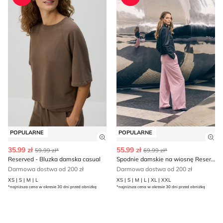
POPULARNE
POPULARNE
Zobacz szczegóły produktu
Zob
35.99 zł
55.99 zł
59.99 zł*
69.99 zł*
Reserved - Bluzka damska casual
Spodnie damskie na wiosnę Reserved
Darmowa dostwa od 200 zł
Darmowa dostwa od 200 zł
XS | S | M | L
XS | S | M | L | XL | XXL
*najniższa cena w okresie 30 dni przed obniżką
*najniższa cena w okresie 30 dni przed obniżką