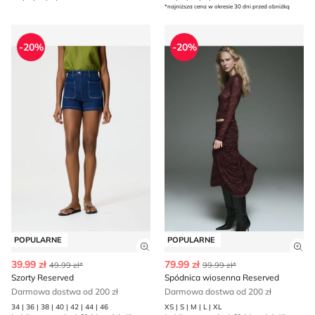
*najniższa cena w okresie 30 dni przed obniżką
Szorty Reserved
Spódnica wiosenna Reserve
-20%
-20%
POPULARNE
POPULARNE
Zobacz szczegóły produktu
Zob
39.99 zł
79.99 zł
49.99 zł*
99.99 zł*
Szorty Reserved
Spódnica wiosenna Reserved
Darmowa dostwa od 200 zł
Darmowa dostwa od 200 zł
34 | 36 | 38 | 40 | 42 | 44 | 46
XS | S | M | L | XL