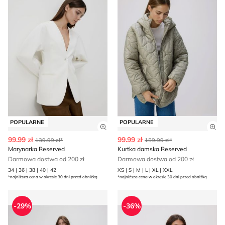
POPULARNE
POPULARNE
Zobacz szczegóły produktu
Zob
99.99 zł
99.99 zł
139.99 zł*
159.99 zł*
Marynarka Reserved
Kurtka damska Reserved
Darmowa dostwa od 200 zł
Darmowa dostwa od 200 zł
34 | 36 | 38 | 40 | 42
XS | S | M | L | XL | XXL
*najniższa cena w okresie 30 dni przed obniżką
*najniższa cena w okresie 30 dni przed obniżką
Reserved - Marynarka elegancki
Marynarka jesienny eleganc
-29%
-36%