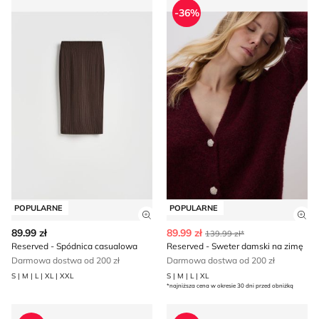
-36%
POPULARNE
POPULARNE
Zobacz szczegóły produktu
Zob
89.99 zł
89.99 zł
139.99 zł*
Reserved - Spódnica casualowa
Reserved - Sweter damski na zimę
Darmowa dostwa od 200 zł
Darmowa dostwa od 200 zł
S | M | L | XL | XXL
S | M | L | XL
*najniższa cena w okresie 30 dni przed obniżką
Reserved - Koszula damska
Spódnica casual wiosenna 