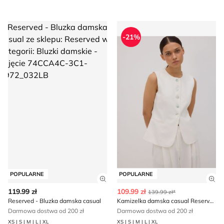
Reserved - Bluzka damska casual
Kamizelka damska casual R
-21%
POPULARNE
POPULARNE
Zobacz szczegóły produktu
Zob
119.99 zł
109.99 zł
139.99 zł*
Reserved - Bluzka damska casual
Kamizelka damska casual Reserved
Darmowa dostwa od 200 zł
Darmowa dostwa od 200 zł
XS | S | M | L | XL
XS | S | M | L | XL