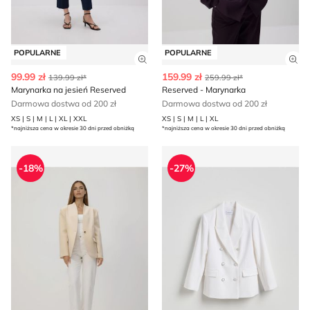
POPULARNE
POPULARNE
Zobacz szczegóły produktu
Zob
99.99 zł
159.99 zł
139.99 zł*
259.99 zł*
Marynarka na jesień Reserved
Reserved - Marynarka
Darmowa dostwa od 200 zł
Darmowa dostwa od 200 zł
XS | S | M | L | XL | XXL
XS | S | M | L | XL
*najniższa cena w okresie 30 dni przed obniżką
*najniższa cena w okresie 30 dni przed obniżką
Marynarka Reserved
Marynarka elegancki Reser
-18%
-27%