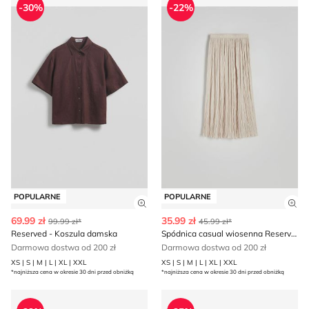
-30%
-22%
POPULARNE
POPULARNE
Zobacz szczegóły produktu
Zob
69.99 zł
35.99 zł
99.99 zł*
45.99 zł*
Reserved - Koszula damska
Spódnica casual wiosenna Reserved
Darmowa dostwa od 200 zł
Darmowa dostwa od 200 zł
XS | S | M | L | XL | XXL
XS | S | M | L | XL | XXL
*najniższa cena w okresie 30 dni przed obniżką
*najniższa cena w okresie 30 dni przed obniżką
Reserved - Kombinezon damski
Kurtka damska jesienna Res