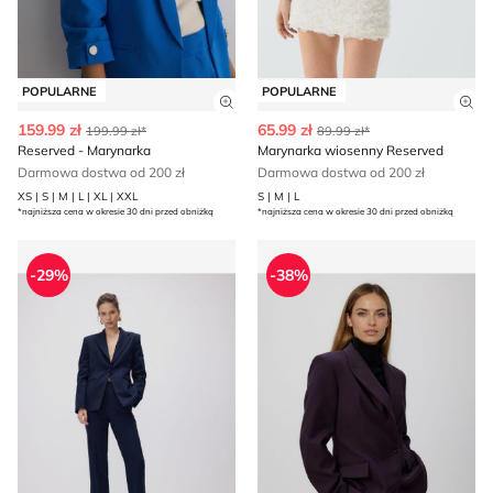
POPULARNE
POPULARNE
Zobacz szczegóły produktu
Zob
159.99 zł
65.99 zł
199.99 zł*
89.99 zł*
Reserved - Marynarka
Marynarka wiosenny Reserved
Darmowa dostwa od 200 zł
Darmowa dostwa od 200 zł
XS | S | M | L | XL | XXL
S | M | L
*najniższa cena w okresie 30 dni przed obniżką
*najniższa cena w okresie 30 dni przed obniżką
Marynarka na jesień Reserved
Reserved - Marynarka
-29%
-38%