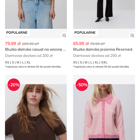
POPULARNE
POPULARNE
Zobacz szczegóły produktu
Zob
79.99 zł
65.99 zł
109.99 zł*
79.99 zł*
Bluzka damska casual na wiosnę Reserved
Bluzka damska jesienna Reserved
Darmowa dostwa od 200 zł
Darmowa dostwa od 200 zł
XS | S | M | L | XL
XS | S | M | L | XL | XXL
*najniższa cena w okresie 30 dni przed obniżką
*najniższa cena w okresie 30 dni przed obniżką
Reserved - Sweter damski na zimę
Reserved - Sweter damski n
-20%
-50%