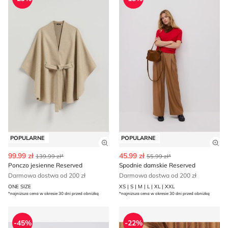
POPULARNE
POPULARNE
Zobacz szczegóły produktu
Zob
99.99 zł
45.99 zł
139.99 zł*
55.99 zł*
Ponczo jesienne Reserved
Spodnie damskie Reserved
Darmowa dostwa od 200 zł
Darmowa dostwa od 200 zł
ONE SIZE
XS | S | M | L | XL | XXL
*najniższa cena w okresie 30 dni przed obniżką
*najniższa cena w okresie 30 dni przed obniżką
Szorty Reserved
Bluza damska Reserved
-45%
-22%