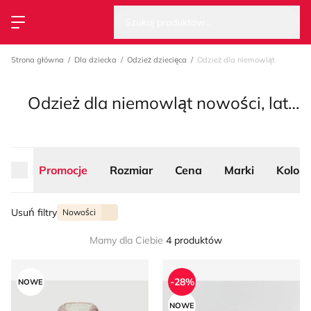
Wysz
Strona główna
Szukaj produktów...
Przełącz menu
Strona główna
Dla dziecka
Odzież dziecięca
Odzież dla niemowląt
Odzież dla niemowląt nowości, lato 2026
Promocje
Rozmiar
Cena
Marki
Kolor
Usuń filtry
Nowości
Mamy dla Ciebie
4 produktów
Odzież dla niemowląt na zimę Gap
Odzież dla niemowląt na wi
-28%
NOWE
NOWE