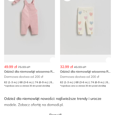
Zobacz szczegóły produktu
Zob
49.99 zł
32.99 zł
75.99 zł*
45.99 zł*
Odzież dla niemowląt wiosenna Reserved
Odzież dla niemowląt wiosenna Reserved
Darmowa dostwa od 200 zł
Darmowa dostwa od 200 zł
62 (1-3 m.) | 68 (3-6 m.) | 74 (6-9 m.) | 80 (9-12 m.)
62 (1-3 m.) | 68 (3-6 m.) | 74 (6-9 m.) | 80 (9-12 m.)
*najniższa cena w okresie 30 dni przed obniżką
*najniższa cena w okresie 30 dni przed obniżką
Odzież dla niemowląt nowości: najświeższe trendy i urocze
modele. Zobacz ofertę na domodi.pl.