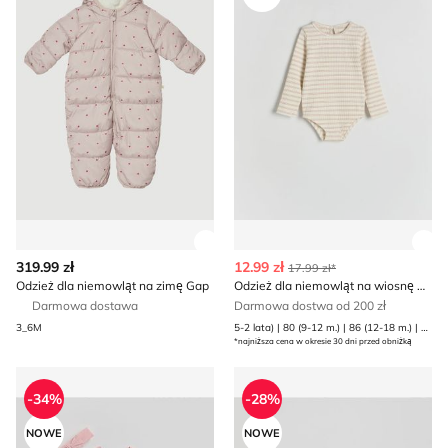
Zobacz szczegóły produktu
Zob
319.99 zł
12.99 zł
17.99 zł*
Odzież dla niemowląt na zimę Gap
Odzież dla niemowląt na wiosnę Reserved
Darmowa dostawa
Darmowa dostwa od 200 zł
3_6M
5-2 lata) | 80 (9-12 m.) | 86 (12-18 m.) | 92 (1
*najniższa cena w okresie 30 dni przed obniżką
Odzież dla niemowląt wiosenna Reserved
Odzież dla niemowląt wiose
-34%
-28%
NOWE
NOWE