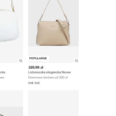
POPULARNE
 produktu
Zobacz szczegóły produktu
Zobacz szczegóły p
189.99 zł
ncka
Listonoszka elegancka Renee
awa
Darmowa dostwa od 300 zł
ONE SIZE
legancka Renee
Listonoszka elegancka