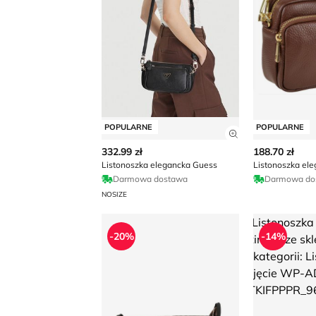
POPULARNE
POPULARNE
Zobacz szczegó
332.99 zł
188.70 zł
Listonoszka elegancka Guess
Listonoszka el
Darmowa dostawa
Darmowa do
NOSIZE
Listonoszka elegancka
Listonoszka e
-20%
-14%