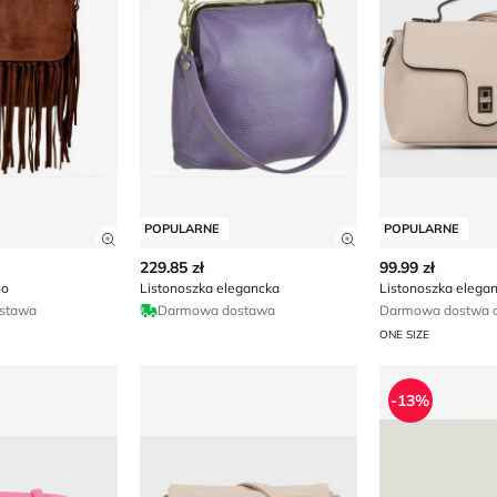
POPULARNE
POPULARNE
ły produktu
Zobacz szczegóły produktu
Zobacz szczegóły
229.85 zł
99.99 zł
ho
Listonoszka elegancka
Listonoszka elega
stawa
Darmowa dostawa
Darmowa dostwa o
ONE SIZE
 elegancka born2be
Renee - Listonoszka elegancka
Listonoszka 
-13%