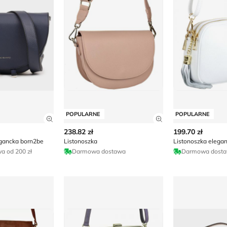
POPULARNE
POPULARNE
ły produktu
Zobacz szczegóły produktu
Zobacz szczegóły
238.82 zł
199.70 zł
egancka born2be
Listonoszka
Listonoszka elega
 od 200 zł
Darmowa dostawa
Darmowa dost
 boho
Listonoszka elegancka
Listonoszka e