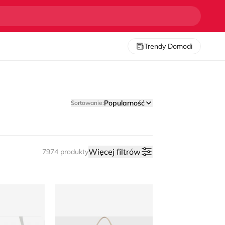
Trendy Domodi
Popularność
Sortowanie:
Więcej filtrów
7974 produkty
legancka
Listonoszka elegancka Renee