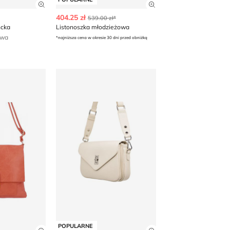
 produktu
Zobacz szczegóły produktu
Zobacz szczegóły p
404.25 zł
539.00 zł*
ncka
Listonoszka młodzieżowa
awa
*najniższa cena w okresie 30 dni przed obniżką
Listonoszka elegancka
POPULARNE