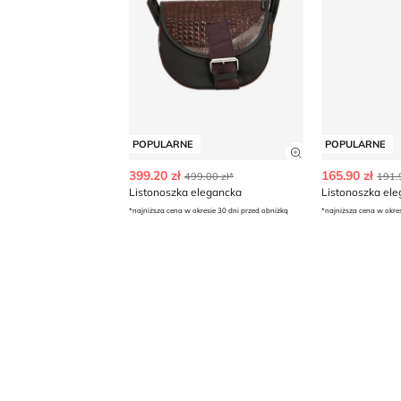
POPULARNE
POPULARNE
Zobacz szczegó
399.20 zł
165.90 zł
499.00 zł*
191.
Listonoszka elegancka
Listonoszka ele
*najniższa cena w okresie 30 dni przed obniżką
*najniższa cena w okre