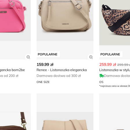
POPULARNE
POPULARNE
ły produktu
Zobacz szczegóły produktu
Zobacz szczegóły
159.99 zł
259.99 zł
299.99 z
egancka born2be
Renee - Listonoszka elegancka
 od 200 zł
Darmowa dostwa od 300 zł
Darmowa dost
ONE SIZE
OS
*najniższa cena w okresie 3
 elegancka
Listonoszka elegancka born2be
Listonoszka e