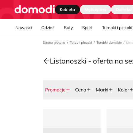
Strona główna
Kobieta
Mężczyzna
Dziecko
Nawgiacja kategorii
Nowości
Odzież
Buty
Sport
Torebki i plecaki
Strona główna
Torby i plecaki
Torebki damskie
List
Listonoszki - oferta na s
Promocje
Cena
Marki
Kolor
Listonoszka Renee
Listonoszka