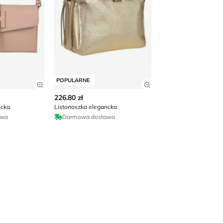
POPULARNE
 produktu
Zobacz szczegóły produktu
Zobacz szczegóły p
226.80 zł
ncka
Listonoszka elegancka
awa
Darmowa dostawa