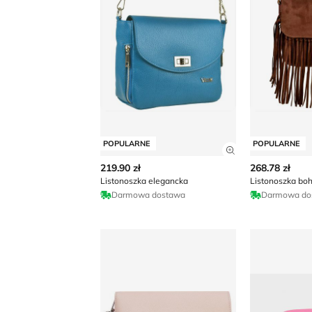
POPULARNE
POPULARNE
Zobacz szczegó
219.90 zł
268.78 zł
Listonoszka elegancka
Listonoszka bo
Darmowa dostawa
Darmowa do
Listonoszka elegancka DeeZee
Listonoszka