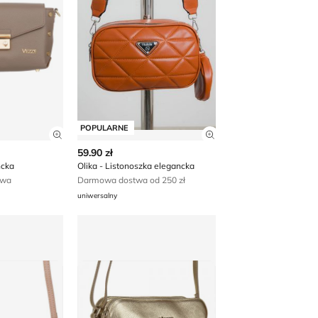
POPULARNE
 produktu
Zobacz szczegóły produktu
Zobacz szczegóły p
59.90 zł
ncka
Olika - Listonoszka elegancka
awa
Darmowa dostwa od 250 zł
uniwersalny
legancka
Listonoszka elegancka