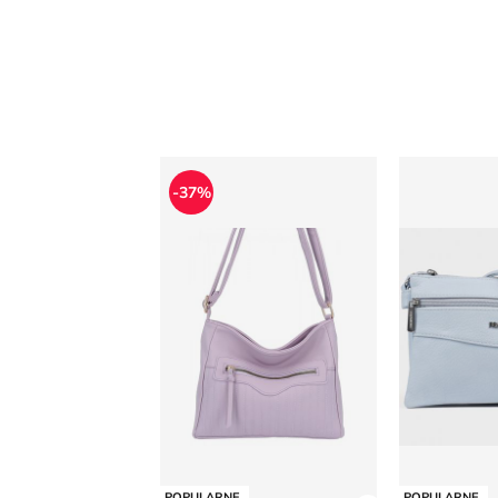
Listonoszka
born2be - L
-37%
POPULARNE
POPULARNE