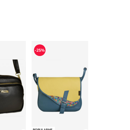
legancka
Listonoszka młodzieżowa
-25%
POPULARNE