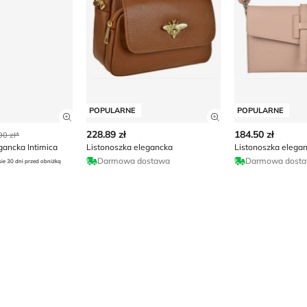
POPULARNE
POPULARNE
ły produktu
Zobacz szczegóły produktu
Zobacz szczegóły
228.89 zł
184.50 zł
90 zł*
gancka Intimica
Listonoszka elegancka
Listonoszka elega
Darmowa dostawa
Darmowa dost
sie 30 dni przed obniżką