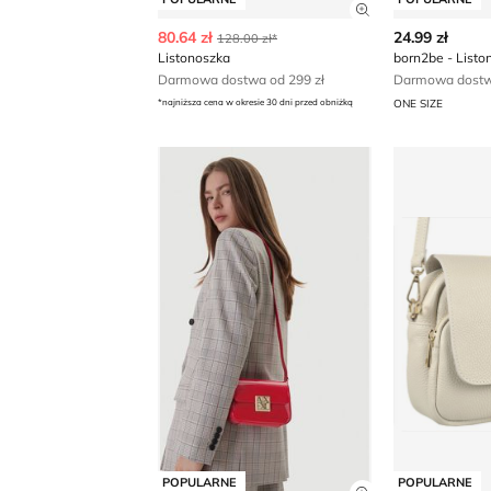
Zobacz szczegó
80.64 zł
24.99 zł
128.00 zł*
Listonoszka
born2be - Listo
Darmowa dostwa od 299 zł
Darmowa dostwa
*najniższa cena w okresie 30 dni przed obniżką
ONE SIZE
Armani Exchange - Listonoszka eleganc
Listonoszka
POPULARNE
POPULARNE