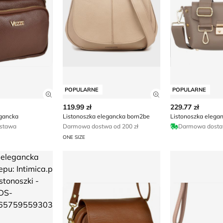
POPULARNE
POPULARNE
ły produktu
Zobacz szczegóły produktu
Zobacz szczegóły
119.99 zł
229.77 zł
egancka
Listonoszka elegancka born2be
Listonoszka elega
stawa
Darmowa dostwa od 200 zł
Darmowa dost
ONE SIZE
legancka Intimica
Listonoszka elegancka
Listonoszka e