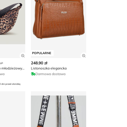
POPULARNE
 produktu
Zobacz szczegóły produktu
Zobacz szczegóły p
248.90 zł
ł*
Listonoszka w stylu młodzieżowym HUGO
Listonoszka elegancka
awa
Darmowa dostawa
0 dni przed obniżką
legancka
Olika - Listonoszka elegancka