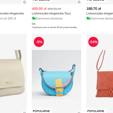
ły produktu
Zobacz szczegóły produktu
Zobacz szczegóły
469.99 zł
188.70 zł
499.99 zł*
noszka elegancka
Listonoszka elegancka Tous
Listonoszka elega
 od 200 zł
Darmowa dostawa
Darmowa dost
OS
*najniższa cena w okresie 30 dni przed obniżką
ka
 elegancka
Listonoszka
Listonoszka
-5%
-54%
POPULARNE
POPULARNE