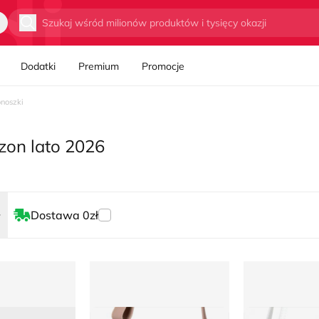
Wyszukaj
Dodatki
Premium
Promocje
onoszki
ezon lato 2026
Dostawa 0zł
 elegancka born2be
Listonoszka
Listonoszka e