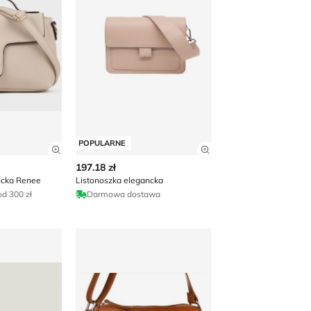
POPULARNE
 produktu
Zobacz szczegóły produktu
Zobacz szczegóły p
197.18 zł
ncka Renee
Listonoszka elegancka
d 300 zł
Darmowa dostawa
w stylu młodzieżowym HUGO
Listonoszka elegancka