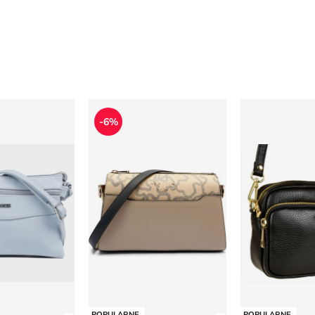
istonoszka elegancka
Listonoszka elegancka Tous
Listonoszka e
-6%
POPULARNE
POPULARNE