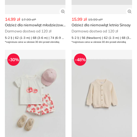
Zobacz szczegóły produktu
Zob
14.99 zł
15.99 zł
17.99 zł*
19.99 zł*
Odzież dla niemowląt młodzieżowy Sinsay
Odzież dla niemowląt letnia Sinsay
Darmowa dostwa od 120 zł
Darmowa dostwa od 120 zł
5-2 l) | 62 (1-3 m) | 68 (3-6 m) | 74 (6-9 m) | 80 (9-12 m) | 86 (12-18 m) | 92 (1 | 98 (2-3 l)
5-2 l) | 56 (Newborn) | 62 (1-3 m) | 68 (3-6 m) | 74 (6-9 m) | 80 (9-12 m) | 86 (12-18 m) | 92 (1 | 98 (2-3 l)
*najniższa cena w okresie 30 dni przed obniżką
*najniższa cena w okresie 30 dni przed obniżką
Odzież dla niemowląt na wiosnę Reserved
Odzież dla niemowląt jesie
-30%
-48%