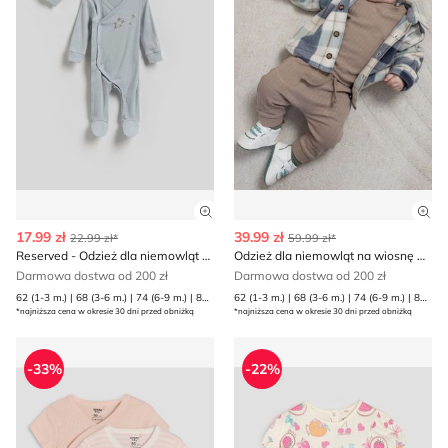
Zobacz szczegóły produktu
Zob
17.99 zł
39.99 zł
22.99 zł*
59.99 zł*
Reserved - Odzież dla niemowląt wiosenna na lato
Odzież dla niemowląt na wiosnę Reserved
Darmowa dostwa od 200 zł
Darmowa dostwa od 200 zł
62 (1-3 m.) | 68 (3-6 m.) | 74 (6-9 m.) | 80 (9-12 m.)
62 (1-3 m.) | 68 (3-6 m.) | 74 (6-9 m.) | 80 (9-12 m.)
*najniższa cena w okresie 30 dni przed obniżką
*najniższa cena w okresie 30 dni przed obniżką
Sinsay - Odzież dla niemowląt
Odzież dla niemowląt wiose
-33%
-22%