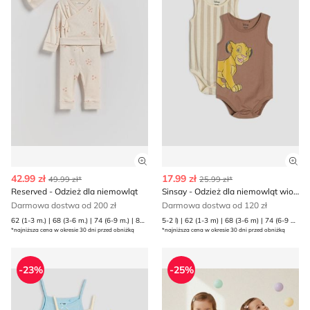
Zobacz szczegóły produktu
Zob
42.99 zł
17.99 zł
49.99 zł*
25.99 zł*
Reserved - Odzież dla niemowląt
Sinsay - Odzież dla niemowląt wiosenna
Darmowa dostwa od 200 zł
Darmowa dostwa od 120 zł
62 (1-3 m.) | 68 (3-6 m.) | 74 (6-9 m.) | 80 (9-12 m.)
5-2 l) | 62 (1-3 m) | 68 (3-6 m) | 74 (6-9 m) | 80 (9-12 m) | 86 (12-18 m) | 92 (1 | 98 (2-3 l)
*najniższa cena w okresie 30 dni przed obniżką
*najniższa cena w okresie 30 dni przed obniżką
Odzież dla niemowląt na lato Sinsay
Odzież dla niemowląt Sinsa
-23%
-25%