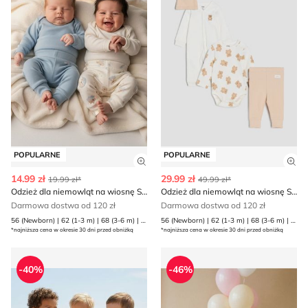
POPULARNE
POPULARNE
Zobacz szczegóły produktu
Zob
14.99 zł
29.99 zł
19.99 zł*
49.99 zł*
Odzież dla niemowląt na wiosnę Sinsay
Odzież dla niemowląt na wiosnę Sinsay
Darmowa dostwa od 120 zł
Darmowa dostwa od 120 zł
56 (Newborn) | 62 (1-3 m) | 68 (3-6 m) | 74 (6-9 m) | 80 (9-12 m)
56 (Newborn) | 62 (1-3 m) | 68 (3-6 m) | 74 (6-9 m) | 80 (9-12 m)
*najniższa cena w okresie 30 dni przed obniżką
*najniższa cena w okresie 30 dni przed obniżką
Sinsay - Odzież dla niemowląt na wiosnę
Sinsay - Odzież dla niemow
-40%
-46%