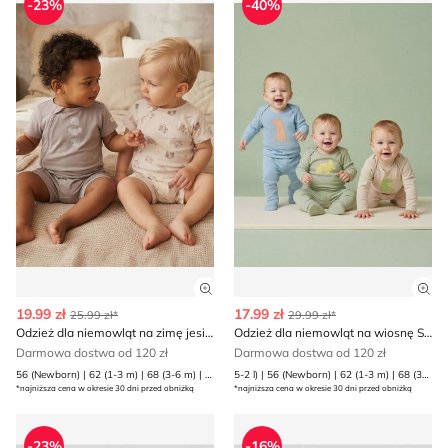
-23%
-40%
Zobacz szczegóły produktu
Zob
19.99 zł
17.99 zł
25.99 zł*
29.99 zł*
Odzież dla niemowląt na zimę jesienna Sinsay
Odzież dla niemowląt na wiosnę Sinsay
Darmowa dostwa od 120 zł
Darmowa dostwa od 120 zł
56 (Newborn) | 62 (1-3 m) | 68 (3-6 m) | 74 (6-9 m) | 80 (9-12 m)
5-2 l) | 56 (Newborn) | 62 (1-3 m) | 68 (3-6 m) | 74 (6-9 m) | 80 (9-12 m) | 86 (12-18 m) | 92 (1 | 98 (2-3 l)
*najniższa cena w okresie 30 dni przed obniżką
*najniższa cena w okresie 30 dni przed obniżką
Odzież dla niemowląt na lato Reserved
Reserved - Odzież dla niem
-23%
-16%