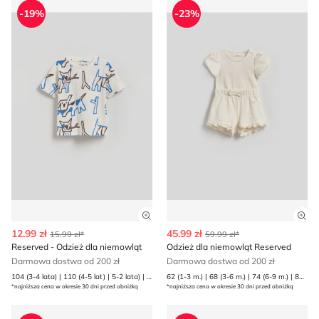
-19%
-23%
Zobacz szczegóły produktu
Zob
12.99 zł
45.99 zł
15.99 zł*
59.99 zł*
Reserved - Odzież dla niemowląt
Odzież dla niemowląt Reserved
Darmowa dostwa od 200 zł
Darmowa dostwa od 200 zł
104 (3-4 lata) | 110 (4-5 lat) | 5-2 lata) | 80 (9-12 m.) | 86 (12-18 m.) | 92 (1 | 98 (2-3 lata)
62 (1-3 m.) | 68 (3-6 m.) | 74 (6-9 m.) | 80 (9-12 m.)
*najniższa cena w okresie 30 dni przed obniżką
*najniższa cena w okresie 30 dni przed obniżką
Odzież dla niemowląt na zimę Sinsay
Sinsay - Odzież dla niemowl