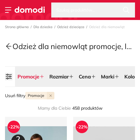
Wysz
Strona główna
Szukaj produktów...
Przełącz menu
Strona główna
Dla dziecka
Odzież dziecięca
Odzież dla niemowląt
Odzież dla niemowląt promocje, lato 2026
Promocje
Rozmiar
Cena
Marki
Kolor
Usuń filtry
Promocje
Mamy dla Ciebie
458 produktów
Sinsay - Odzież dla niemowląt letnia
Odzież dla niemowląt na lat
-22%
-22%