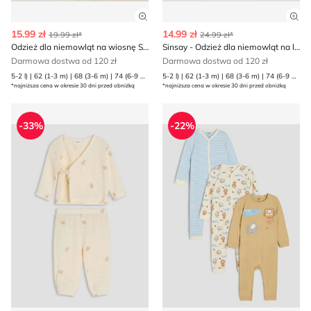
Zobacz szczegóły produktu
Zob
15.99 zł
14.99 zł
19.99 zł*
24.99 zł*
Odzież dla niemowląt na wiosnę Sinsay
Sinsay - Odzież dla niemowląt na lato
Darmowa dostwa od 120 zł
Darmowa dostwa od 120 zł
5-2 l) | 62 (1-3 m) | 68 (3-6 m) | 74 (6-9 m) | 80 (9-12 m) | 86 (12-18 m) | 92 (1 | 98 (2-3 l)
5-2 l) | 62 (1-3 m) | 68 (3-6 m) | 74 (6-9 m) | 80 (9-12 m) | 86 (12-18 m) | 92 (1 | 98 (2-3 l)
*najniższa cena w okresie 30 dni przed obniżką
*najniższa cena w okresie 30 dni przed obniżką
Odzież dla niemowląt Sinsay
Odzież dla niemowląt wiose
-33%
-22%