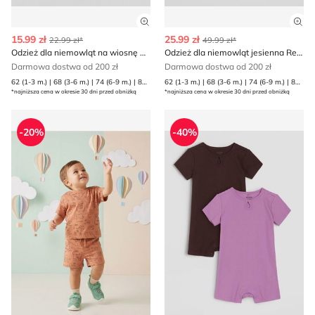
Zobacz szczegóły produktu
Zob
15.99 zł
25.99 zł
22.99 zł*
49.99 zł*
Odzież dla niemowląt na wiosnę Reserved
Odzież dla niemowląt jesienna Reserved
Darmowa dostwa od 200 zł
Darmowa dostwa od 200 zł
62 (1-3 m.) | 68 (3-6 m.) | 74 (6-9 m.) | 80 (9-12 m.)
62 (1-3 m.) | 68 (3-6 m.) | 74 (6-9 m.) | 80 (9-12 m.)
*najniższa cena w okresie 30 dni przed obniżką
*najniższa cena w okresie 30 dni przed obniżką
Odzież dla niemowląt na wiosnę Sinsay
Sinsay - Odzież dla niemowlą
-20%
-40%