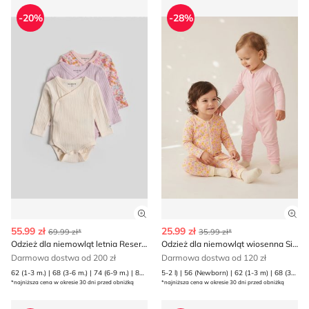
Odzież dla niemowląt letnia Reserved
Odzież dla niemowląt wiose
-20%
-28%
Zobacz szczegóły produktu
Zob
55.99 zł
25.99 zł
69.99 zł*
35.99 zł*
Odzież dla niemowląt letnia Reserved
Odzież dla niemowląt wiosenna Sinsay
Darmowa dostwa od 200 zł
Darmowa dostwa od 120 zł
62 (1-3 m.) | 68 (3-6 m.) | 74 (6-9 m.) | 80 (9-12 m.)
5-2 l) | 56 (Newborn) | 62 (1-3 m) | 68 (3-6 m) | 74 (6-9 m) | 80 (9-12 m) | 86 (12-18 m) | 92 (1
*najniższa cena w okresie 30 dni przed obniżką
*najniższa cena w okresie 30 dni przed obniżką
Reserved - Odzież dla niemowląt
Odzież dla niemowląt Reser