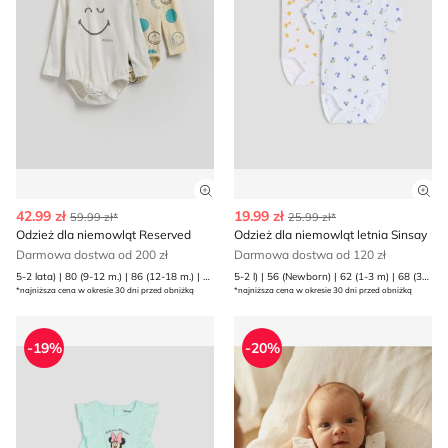
Zobacz szczegóły produktu
Zob
42.99 zł
19.99 zł
59.99 zł*
25.99 zł*
Odzież dla niemowląt Reserved
Odzież dla niemowląt letnia Sinsay
Darmowa dostwa od 200 zł
Darmowa dostwa od 120 zł
5-2 lata) | 80 (9-12 m.) | 86 (12-18 m.) | 92 (1 | 98 (2-3 lata)
5-2 l) | 56 (Newborn) | 62 (1-3 m) | 68 (3-6 m) | 74 (6-9 m) | 80 (9-12 m) | 86 (12-18 m) | 92 (1 | 98 (2-3 l)
*najniższa cena w okresie 30 dni przed obniżką
*najniższa cena w okresie 30 dni przed obniżką
Sinsay - Odzież dla niemowląt wiosenna
Odzież dla niemowląt wiose
-19%
-20%