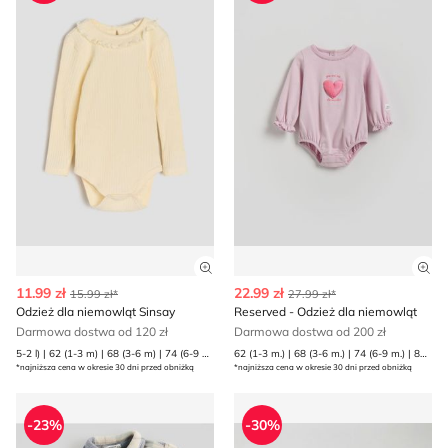
Zobacz szczegóły produktu
Zob
11.99 zł
22.99 zł
15.99 zł*
27.99 zł*
Odzież dla niemowląt Sinsay
Reserved - Odzież dla niemowląt
Darmowa dostwa od 120 zł
Darmowa dostwa od 200 zł
5-2 l) | 62 (1-3 m) | 68 (3-6 m) | 74 (6-9 m) | 80 (9-12 m) | 86 (12-18 m) | 92 (1 | 98 (2-3 l)
62 (1-3 m.) | 68 (3-6 m.) | 74 (6-9 m.) | 80 (9-12 m.)
*najniższa cena w okresie 30 dni przed obniżką
*najniższa cena w okresie 30 dni przed obniżką
Odzież dla niemowląt na wiosnę Reserved
Odzież dla niemowląt na wi
-23%
-30%