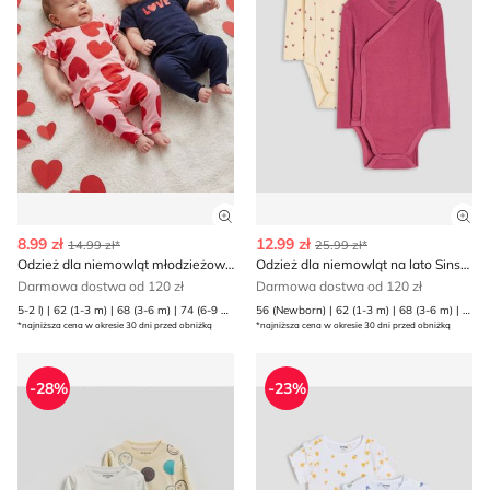
Zobacz szczegóły produktu
Zob
8.99 zł
12.99 zł
14.99 zł*
25.99 zł*
Odzież dla niemowląt młodzieżowy Sinsay
Odzież dla niemowląt na lato Sinsay
Darmowa dostwa od 120 zł
Darmowa dostwa od 120 zł
5-2 l) | 62 (1-3 m) | 68 (3-6 m) | 74 (6-9 m) | 80 (9-12 m) | 86 (12-18 m) | 92 (1 | 98 (2-3 l)
56 (Newborn) | 62 (1-3 m) | 68 (3-6 m) | 74 (6-9 m) | 80 (9-12 m) | 86 (12-18 m)
*najniższa cena w okresie 30 dni przed obniżką
*najniższa cena w okresie 30 dni przed obniżką
Odzież dla niemowląt Reserved
Odzież dla niemowląt letnia
-28%
-23%