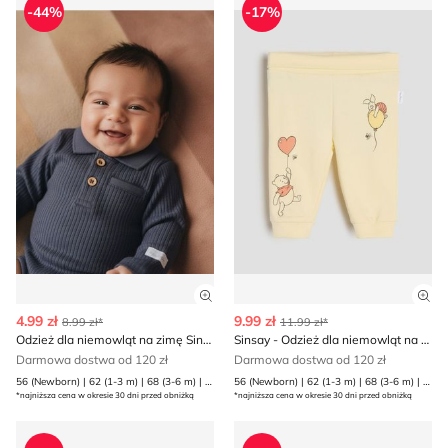
-44%
-17%
Zobacz szczegóły produktu
Zob
4.99 zł
9.99 zł
8.99 zł*
11.99 zł*
Odzież dla niemowląt na zimę Sinsay
Sinsay - Odzież dla niemowląt na wiosnę
Darmowa dostwa od 120 zł
Darmowa dostwa od 120 zł
56 (Newborn) | 62 (1-3 m) | 68 (3-6 m) | 74 (6-9 m) | 80 (9-12 m)
56 (Newborn) | 62 (1-3 m) | 68 (3-6 m) | 74 (6-9 m) | 80 (9-12 m)
*najniższa cena w okresie 30 dni przed obniżką
*najniższa cena w okresie 30 dni przed obniżką
Odzież dla niemowląt na zimę jesienna Sinsay
Odzież dla niemowląt na wi