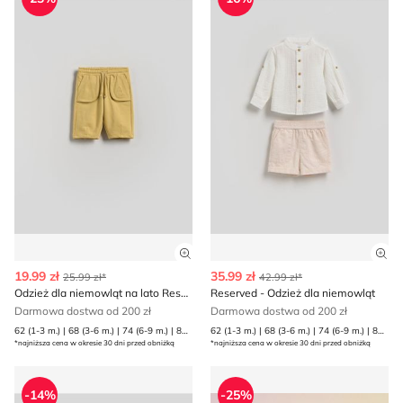
Zobacz szczegóły produktu
Zob
19.99 zł
35.99 zł
25.99 zł*
42.99 zł*
Odzież dla niemowląt na lato Reserved
Reserved - Odzież dla niemowląt
Darmowa dostwa od 200 zł
Darmowa dostwa od 200 zł
62 (1-3 m.) | 68 (3-6 m.) | 74 (6-9 m.) | 80 (9-12 m.)
62 (1-3 m.) | 68 (3-6 m.) | 74 (6-9 m.) | 80 (9-12 m.)
*najniższa cena w okresie 30 dni przed obniżką
*najniższa cena w okresie 30 dni przed obniżką
Odzież dla niemowląt casual Reserved
Odzież dla niemowląt na lat
-14%
-25%