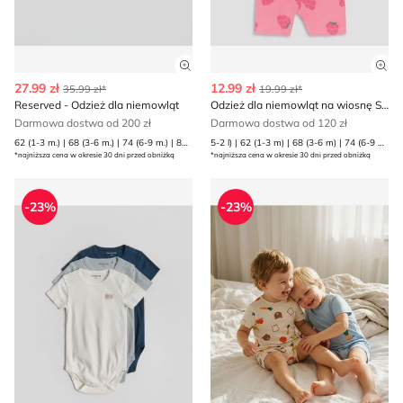
Zobacz szczegóły produktu
Zob
27.99 zł
12.99 zł
35.99 zł*
19.99 zł*
Reserved - Odzież dla niemowląt
Odzież dla niemowląt na wiosnę Sinsay
Darmowa dostwa od 200 zł
Darmowa dostwa od 120 zł
62 (1-3 m.) | 68 (3-6 m.) | 74 (6-9 m.) | 80 (9-12 m.)
5-2 l) | 62 (1-3 m) | 68 (3-6 m) | 74 (6-9 m) | 80 (9-12 m) | 86 (12-18 m) | 92 (1 | 98 (2-3 l)
*najniższa cena w okresie 30 dni przed obniżką
*najniższa cena w okresie 30 dni przed obniżką
Odzież dla niemowląt na wiosnę na lato Reserved
Odzież dla niemowląt młodz
-23%
-23%