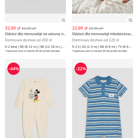
Zobacz szczegóły produktu
Zob
32.99 zł
22.99 zł
42.99 zł*
29.99 zł*
Odzież dla niemowląt na wiosnę na lato Reserved
Odzież dla niemowląt młodzieżowy Sinsay
Darmowa dostwa od 200 zł
Darmowa dostwa od 120 zł
5-2 lata) | 80 (9-12 m.) | 86 (12-18 m.) | 92 (1 | 98 (2-3 lata)
5-2 l) | 62 (1-3 m) | 68 (3-6 m) | 74 (6-9 m) | 80 (9-12 m) | 86 (12-18 m) | 92 (1 | 98 (2-3 l)
*najniższa cena w okresie 30 dni przed obniżką
*najniższa cena w okresie 30 dni przed obniżką
Odzież dla niemowląt na lato w stylu młodzieżowym Sins
Odzież dla niemowląt na lat
-44%
-22%