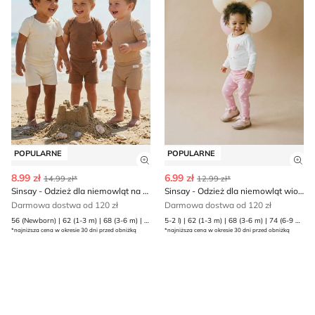
POPULARNE
POPULARNE
Zobacz szczegóły produktu
Zob
8.99 zł
6.99 zł
14.99 zł*
12.99 zł*
Sinsay - Odzież dla niemowląt na wiosnę
Sinsay - Odzież dla niemowląt wiosenna
Darmowa dostwa od 120 zł
Darmowa dostwa od 120 zł
56 (Newborn) | 62 (1-3 m) | 68 (3-6 m) | 74 (6-9 m) | 80 (9-12 m)
5-2 l) | 62 (1-3 m) | 68 (3-6 m) | 74 (6-9 m) | 80 (9-12 m) | 86 (12-18 m) | 92 (1 | 98 (2-3 l)
*najniższa cena w okresie 30 dni przed obniżką
*najniższa cena w okresie 30 dni przed obniżką