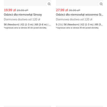
Zobacz szczegóły produktu
Zob
19.99 zł
27.99 zł
29.99 zł*
35.99 zł*
Odzież dla niemowląt Sinsay
Odzież dla niemowląt wiosenna Sinsay
Darmowa dostwa od 120 zł
Darmowa dostwa od 120 zł
56 (Newborn) | 62 (1-3 m) | 68 (3-6 m) | 74 (6-9 m) | 80 (9-12 m)
5-2 l) | 56 (Newborn) | 62 (1-3 m) | 68 (3-6 m) | 74 (6-9 m) | 80 (9-12 m) | 86 (12-18 m) | 92 (1
*najniższa cena w okresie 30 dni przed obniżką
*najniższa cena w okresie 30 dni przed obniżką