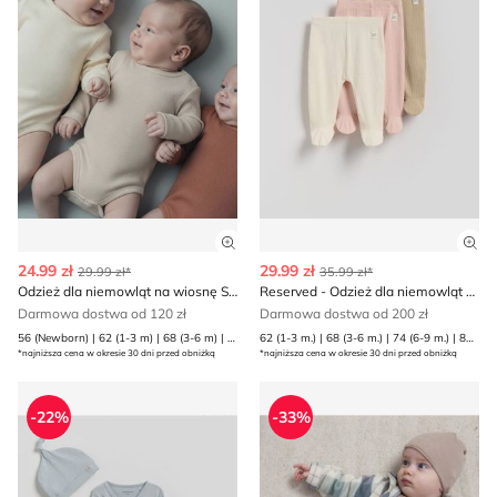
Zobacz szczegóły produktu
Zob
24.99 zł
29.99 zł
29.99 zł*
35.99 zł*
Odzież dla niemowląt na wiosnę Sinsay
Reserved - Odzież dla niemowląt na wiosnę
Darmowa dostwa od 120 zł
Darmowa dostwa od 200 zł
56 (Newborn) | 62 (1-3 m) | 68 (3-6 m) | 74 (6-9 m) | 80 (9-12 m)
62 (1-3 m.) | 68 (3-6 m.) | 74 (6-9 m.) | 80 (9-12 m.)
*najniższa cena w okresie 30 dni przed obniżką
*najniższa cena w okresie 30 dni przed obniżką
Reserved - Odzież dla niemowląt wiosenna na lato
Odzież dla niemowląt na wi
-22%
-33%