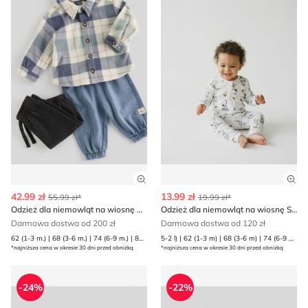
Zobacz szczegóły produktu
Zob
42.99 zł
13.99 zł
55.99 zł*
19.99 zł*
Odzież dla niemowląt na wiosnę Reserved
Odzież dla niemowląt na wiosnę Sinsay
Darmowa dostwa od 200 zł
Darmowa dostwa od 120 zł
62 (1-3 m.) | 68 (3-6 m.) | 74 (6-9 m.) | 80 (9-12 m.)
5-2 l) | 62 (1-3 m) | 68 (3-6 m) | 74 (6-9 m) | 80 (9-12 m) | 86 (12-18 m) | 92 (1 | 98 (2-3 l)
*najniższa cena w okresie 30 dni przed obniżką
*najniższa cena w okresie 30 dni przed obniżką
Odzież dla niemowląt na wiosnę Reserved
Odzież dla niemowląt na wio
-24%
-22%