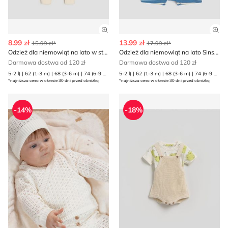
Zobacz szczegóły produktu
Zob
8.99 zł
13.99 zł
15.99 zł*
17.99 zł*
Odzież dla niemowląt na lato w stylu młodzieżowym Sinsay
Odzież dla niemowląt na lato Sinsay
Darmowa dostwa od 120 zł
Darmowa dostwa od 120 zł
5-2 l) | 62 (1-3 m) | 68 (3-6 m) | 74 (6-9 m) | 80 (9-12 m) | 86 (12-18 m) | 92 (1 | 98 (2-3 l)
5-2 l) | 62 (1-3 m) | 68 (3-6 m) | 74 (6-9 m) | 80 (9-12 m) | 86 (12-18 m) | 92 (1 | 98 (2-3 l)
*najniższa cena w okresie 30 dni przed obniżką
*najniższa cena w okresie 30 dni przed obniżką
Odzież dla niemowląt wiosenna Reserved
Odzież dla niemowląt Reser
-14%
-18%