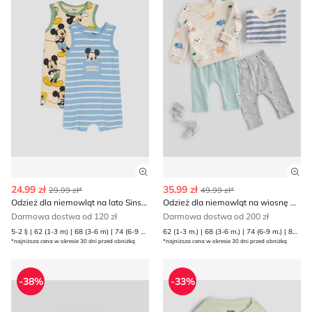
Zobacz szczegóły produktu
Zob
24.99 zł
35.99 zł
29.99 zł*
49.99 zł*
Odzież dla niemowląt na lato Sinsay
Odzież dla niemowląt na wiosnę Reserved
Darmowa dostwa od 120 zł
Darmowa dostwa od 200 zł
5-2 l) | 62 (1-3 m) | 68 (3-6 m) | 74 (6-9 m) | 80 (9-12 m) | 86 (12-18 m) | 92 (1 | 98 (2-3 l)
62 (1-3 m.) | 68 (3-6 m.) | 74 (6-9 m.) | 80 (9-12 m.)
*najniższa cena w okresie 30 dni przed obniżką
*najniższa cena w okresie 30 dni przed obniżką
Odzież dla niemowląt wiosenna Reserved
Odzież dla niemowląt na lat
-38%
-33%