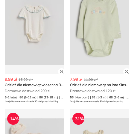
Zobacz szczegóły produktu
Zob
9.99 zł
7.99 zł
15.99 zł*
11.99 zł*
Odzież dla niemowląt wiosenna Reserved
Odzież dla niemowląt na lato Sinsay
Darmowa dostwa od 200 zł
Darmowa dostwa od 120 zł
5-2 lata) | 80 (9-12 m.) | 86 (12-18 m.) | 92 (1
56 (Newborn) | 62 (1-3 m) | 68 (3-6 m) | 74 (6-9 m) | 80 (9-12 m)
*najniższa cena w okresie 30 dni przed obniżką
*najniższa cena w okresie 30 dni przed obniżką
Reserved - Odzież dla niemowląt
Sinsay - Odzież dla niemow
-14%
-31%