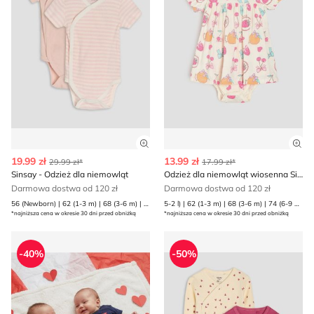
Zobacz szczegóły produktu
Zob
19.99 zł
13.99 zł
29.99 zł*
17.99 zł*
Sinsay - Odzież dla niemowląt
Odzież dla niemowląt wiosenna Sinsay
Darmowa dostwa od 120 zł
Darmowa dostwa od 120 zł
56 (Newborn) | 62 (1-3 m) | 68 (3-6 m) | 74 (6-9 m) | 80 (9-12 m) | 86 (12-18 m)
5-2 l) | 62 (1-3 m) | 68 (3-6 m) | 74 (6-9 m) | 80 (9-12 m) | 86 (12-18 m) | 92 (1 | 98 (2-3 l)
*najniższa cena w okresie 30 dni przed obniżką
*najniższa cena w okresie 30 dni przed obniżką
Odzież dla niemowląt młodzieżowy Sinsay
Odzież dla niemowląt na lat
-40%
-50%