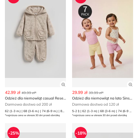
Zobacz szczegóły produktu
Zob
42.99 zł
29.99 zł
49.99 zł*
39.99 zł*
Odzież dla niemowląt casual Reserved
Odzież dla niemowląt na lato Sinsay
Darmowa dostwa od 200 zł
Darmowa dostwa od 120 zł
62 (1-3 m.) | 68 (3-6 m.) | 74 (6-9 m.) | 80 (9-12 m.)
5-2 l) | 62 (1-3 m) | 68 (3-6 m) | 74 (6-9 m) | 80 (9-12 m) | 86 (12-18 m) | 92 (1 | 98 (2-3 l)
*najniższa cena w okresie 30 dni przed obniżką
*najniższa cena w okresie 30 dni przed obniżką
Odzież dla niemowląt Sinsay
Reserved - Odzież dla niem
-25%
-18%