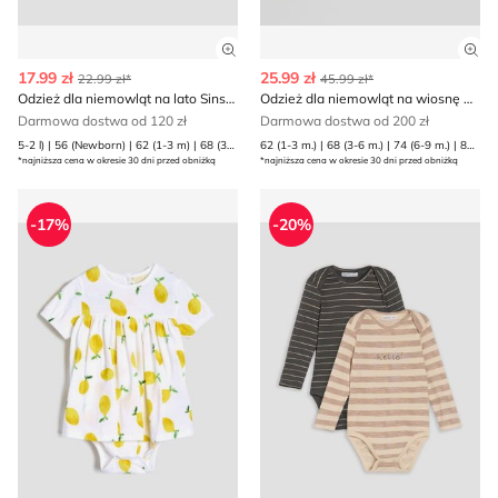
Zobacz szczegóły produktu
Zob
17.99 zł
25.99 zł
22.99 zł*
45.99 zł*
Odzież dla niemowląt na lato Sinsay
Odzież dla niemowląt na wiosnę Reserved
Darmowa dostwa od 120 zł
Darmowa dostwa od 200 zł
5-2 l) | 56 (Newborn) | 62 (1-3 m) | 68 (3-6 m) | 74 (6-9 m) | 80 (9-12 m) | 86 (12-18 m) | 92 (1 | 98 (2-3 l)
62 (1-3 m.) | 68 (3-6 m.) | 74 (6-9 m.) | 80 (9-12 m.)
*najniższa cena w okresie 30 dni przed obniżką
*najniższa cena w okresie 30 dni przed obniżką
Odzież dla niemowląt młodzieżowy Sinsay
Odzież dla niemowląt letnia
-17%
-20%