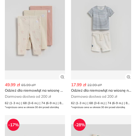
Zobacz szczegóły produktu
Zob
49.99 zł
17.99 zł
65.99 zł*
22.99 zł*
Odzież dla niemowląt na wiosnę Reserved
Odzież dla niemowląt na wiosnę na lato Reserved
Darmowa dostwa od 200 zł
Darmowa dostwa od 200 zł
62 (1-3 m.) | 68 (3-6 m.) | 74 (6-9 m.) | 80 (9-12 m.)
62 (1-3 m.) | 68 (3-6 m.) | 74 (6-9 m.) | 80 (9-12 m.)
*najniższa cena w okresie 30 dni przed obniżką
*najniższa cena w okresie 30 dni przed obniżką
Odzież dla niemowląt na lato Sinsay
Odzież dla niemowląt na wi
-17%
-28%