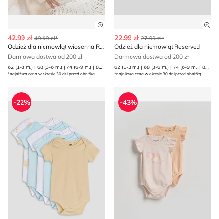
Zobacz szczegóły produktu
Zob
42.99 zł
22.99 zł
49.99 zł*
27.99 zł*
Odzież dla niemowląt wiosenna Reserved
Odzież dla niemowląt Reserved
Darmowa dostwa od 200 zł
Darmowa dostwa od 200 zł
62 (1-3 m.) | 68 (3-6 m.) | 74 (6-9 m.) | 80 (9-12 m.)
62 (1-3 m.) | 68 (3-6 m.) | 74 (6-9 m.) | 80 (9-12 m.)
*najniższa cena w okresie 30 dni przed obniżką
*najniższa cena w okresie 30 dni przed obniżką
Odzież dla niemowląt na lato Sinsay
Odzież dla niemowląt na wi
-22%
-43%