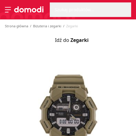
Wyszu
Strona główna
Szukaj produktów...
Przełącz menu
Strona główna
Biżuteria i zegarki
Zegarki
Idź do
Zegarki