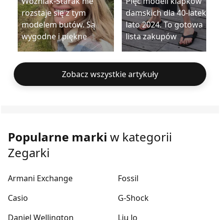
Woźniak-Starak nie
Pięć modeli klapków
rozstaje się z tym
damskich dla 40-latek na
modelem butów. Są
lato 2024. To gotowa
wygodne i piękne
lista zakupów
Zobacz wszystkie artykuły
Popularne marki
w kategorii
Zegarki
Armani Exchange
Fossil
Casio
G-Shock
Daniel Wellington
Liu Jo