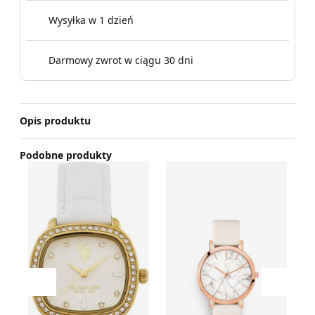
Wysyłka w 1 dzień
Darmowy zwrot w ciągu 30 dni
Opis produktu
Podobne produkty
Zegarek U.S Polo Assn.
Zegarek
Ze
Przesuń w lewo
Przesu