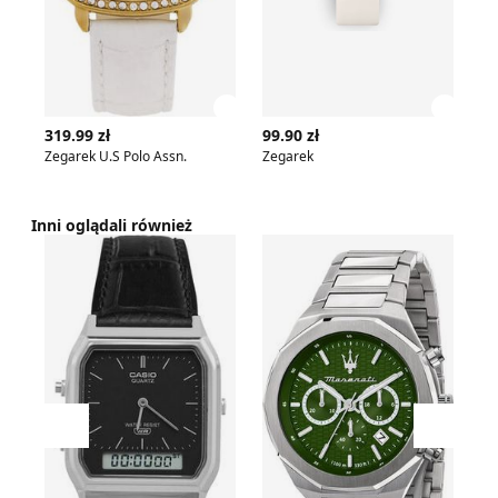
Zobacz szczegóły produktu
Zobac
319.99 zł
99.90 zł
54
Zegarek U.S Polo Assn.
Zegarek
Ze
Inni oglądali również
Casio - Zegarek
Zegarek Maserati
OT
Przesuń w lewo
Przesu