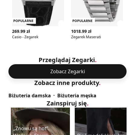
POPULARNE
POPULARNE
P
Zobacz szczegóły produktu
Zobac
269.99 zł
1018.99 zł
28
Casio - Zegarek
Zegarek Maserati
OT
Przeglądaj Zegarki
.
Zobacz Zegarki
Zobacz inne produkty
.
Biżuteria damska
Biżuteria męska
Zainspiruj się
.
„Znowu są hot”.