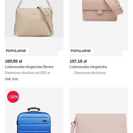
POPULARNE
POPULARNE
Zobacz szczegóły produktu
Zob
189.99 zł
197.18 zł
Listonoszka elegancka Renee
Listonoszka elegancka
Darmowa dostwa od 300 zł
Darmowa dostawa
ONE SIZE
Walizka
Listonoszka elegancka DeeZ
-10%