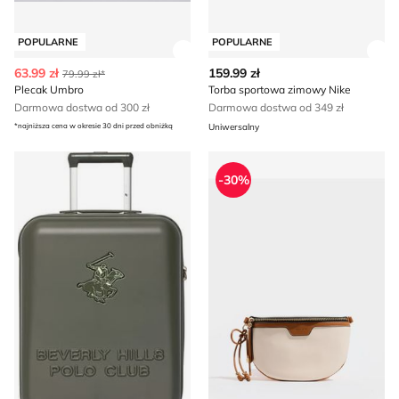
POPULARNE
POPULARNE
Zobacz szczegóły produktu
Zob
63.99 zł
159.99 zł
79.99 zł*
Plecak Umbro
Torba sportowa zimowy Nike
Darmowa dostwa od 300 zł
Darmowa dostwa od 349 zł
*najniższa cena w okresie 30 dni przed obniżką
Uniwersalny
Walizka BEVERLY HILLS POLO CLUB
Nerka Mohito
-30%