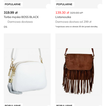
POPULARNE
POPULARNE
Zobacz szczegóły produktu
Zob
319.99 zł
139.30 zł
329.00 zł*
Torba męska BOSS BLACK
Listonoszka
Darmowa dostawa
Darmowa dostwa od 299 zł
OS
*najniższa cena w okresie 30 dni przed obniżką
Listonoszka elegancka
Listonoszka boho
POPULARNE
POPULARNE