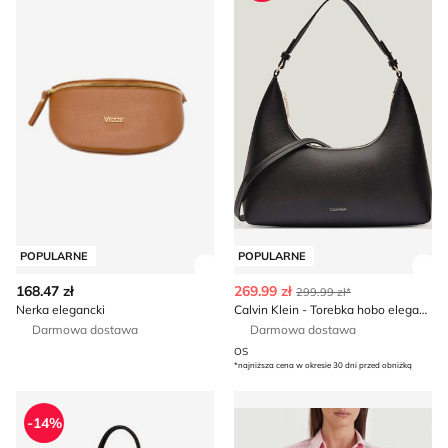
POPULARNE
POPULARNE
Zobacz szczegóły produktu
Zob
168.47 zł
269.99 zł
299.99 zł*
Nerka elegancki
Calvin Klein - Torebka hobo elegancki
Darmowa dostawa
Darmowa dostawa
OS
*najniższa cena w okresie 30 dni przed obniżką
Shopper bag Michael Kors
Mexx - Listonoszka eleganc
-14%