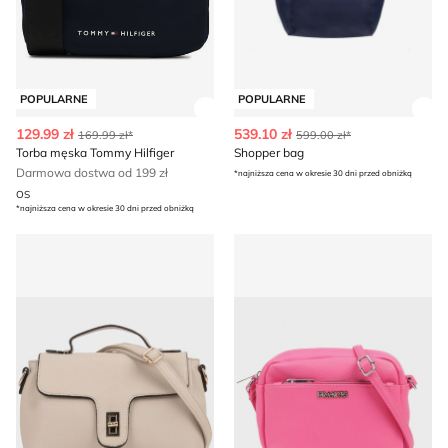
POPULARNE
POPULARNE
Zobacz szczegóły produktu
Zob
129.99 zł
539.10 zł
169.99 zł*
599.00 zł*
Torba męska Tommy Hilfiger
Shopper bag
Darmowa dostwa od 199 zł
*najniższa cena w okresie 30 dni przed obniżką
OS
*najniższa cena w okresie 30 dni przed obniżką
Listonoszka elegancka Renee
Listonoszka elegancka born