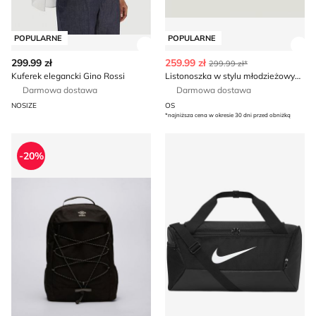
POPULARNE
POPULARNE
Zobacz szczegóły produktu
Zob
299.99 zł
259.99 zł
299.99 zł*
Kuferek elegancki Gino Rossi
Listonoszka w stylu młodzieżowym HUGO
Darmowa dostawa
Darmowa dostawa
NOSIZE
OS
*najniższa cena w okresie 30 dni przed obniżką
Plecak Umbro
Torba sportowa zimowy Nik
-20%