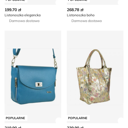
Zobacz szczegóły produktu
Zob
199.70 zł
268.78 zł
Listonoszka elegancka
Listonoszka boho
Darmowa dostawa
Darmowa dostawa
Listonoszka elegancka
Shopper bag na wakacje
POPULARNE
POPULARNE
Zobacz szczegóły produktu
Zob