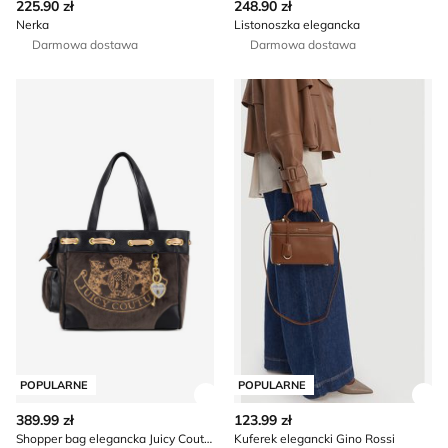
225.90 zł
248.90 zł
Nerka
Listonoszka elegancka
Darmowa dostawa
Darmowa dostawa
Shopper bag elegancka Juicy Couture
Kuferek elegancki Gino Rossi
POPULARNE
POPULARNE
Zobacz szczegóły produktu
Zob
389.99 zł
123.99 zł
Shopper bag elegancka Juicy Couture
Kuferek elegancki Gino Rossi