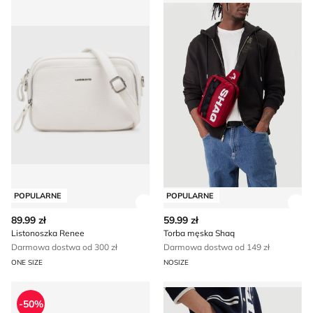
POPULARNE
POPULARNE
Zobacz szczegóły produktu
Zob
89.99 zł
59.99 zł
Listonoszka Renee
Torba męska Shaq
Darmowa dostwa od 300 zł
Darmowa dostwa od 149 zł
ONE SIZE
NOSIZE
Walizka
Kuferek elegancki BEVERLY
-50%