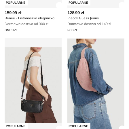
POPULARNE
POPULARNE
Zobacz szczegóły produktu
Zob
159.99 zł
128.99 zł
Renee - Listonoszka elegancka
Plecak Guess Jeans
Darmowa dostwa od 300 zł
Darmowa dostwa od 149 zł
ONE SIZE
NOSIZE
Listonoszka elegancka Guess
ROXY - Nerka
POPULARNE
POPULARNE