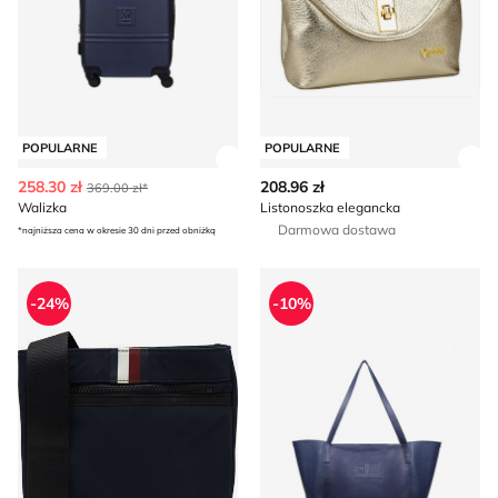
POPULARNE
POPULARNE
Zobacz szczegóły produktu
Zob
258.30 zł
208.96 zł
369.00 zł*
Walizka
Listonoszka elegancka
Darmowa dostawa
*najniższa cena w okresie 30 dni przed obniżką
Torba męska Tommy Hilfiger
Shopper bag
-24%
-10%