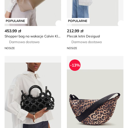
POPULARNE
POPULARNE
Zobacz szczegóły produktu
Zob
453.99 zł
212.99 zł
Shopper bag na wakacje Calvin Klein
Plecak letni Desigual
Darmowa dostawa
Darmowa dostawa
NOSIZE
NOSIZE
Kuferek elegancki Gino Rossi
Listonoszka w stylu młodz
-13%