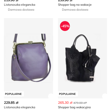
219.90 zł
239.90 zł
Listonoszka elegancka
Shopper bag na wakacje
Darmowa dostawa
Darmowa dostawa
Listonoszka elegancka
Shopper bag wakacyjna
-45%
POPULARNE
POPULARNE
Zobacz szczegóły produktu
Zob
229.85 zł
265.30 zł
479.00 zł*
Listonoszka elegancka
Shopper bag wakacyjna