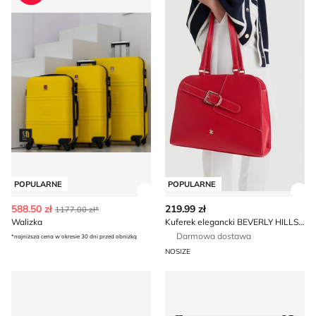
POPULARNE
POPULARNE
Zobacz szczegóły produktu
Zob
588.50 zł
219.99 zł
1177.00 zł*
Walizka
Kuferek elegancki BEVERLY HILLS POLO CLUB
Darmowa dostawa
*najniższa cena w okresie 30 dni przed obniżką
NOSIZE
Torba sportowa na lato Nike
Listonoszka elegancka