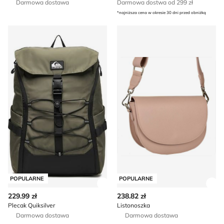
Darmowa dostawa
Darmowa dostwa od 299 zł
*najniższa cena w okresie 30 dni przed obniżką
Plecak Quiksilver
Listonoszka
POPULARNE
POPULARNE
Zobacz szczegóły produktu
Zob
229.99 zł
238.82 zł
Plecak Quiksilver
Listonoszka
Darmowa dostawa
Darmowa dostawa