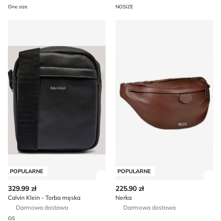
One size
NOSIZE
Calvin Klein - Torba męska
Nerka
POPULARNE
POPULARNE
Zobacz szczegóły produktu
Zob
329.99 zł
225.90 zł
Calvin Klein - Torba męska
Nerka
Darmowa dostawa
Darmowa dostawa
OS