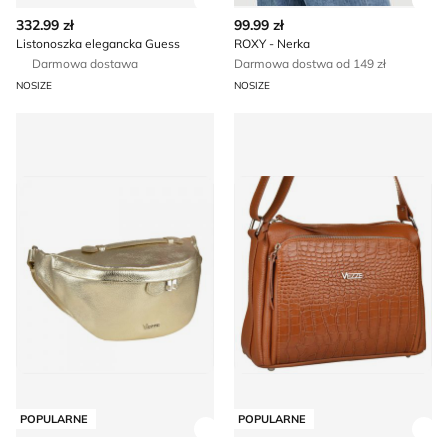
Zobacz szczegóły produktu
Zob
332.99 zł
99.99 zł
Listonoszka elegancka Guess
ROXY - Nerka
Darmowa dostawa
Darmowa dostwa od 149 zł
NOSIZE
NOSIZE
Nerka
Listonoszka elegancka
POPULARNE
POPULARNE
Zobacz szczegóły produktu
Zob