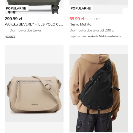
POPULARNE
POPULARNE
Zobacz szczegóły produktu
Zob
299.99 zł
69.99 zł
99.99 zł*
Walizka BEVERLY HILLS POLO CLUB
Nerka Mohito
Darmowa dostawa
Darmowa dostwa od 200 zł
NOSIZE
*najniższa cena w okresie 30 dni przed obniżką
Renee - Listonoszka elegancka
Plecak Guess Jeans