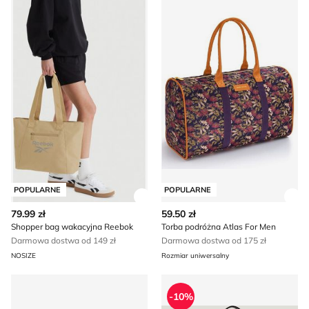
POPULARNE
POPULARNE
Zobacz szczegóły produktu
Zob
79.99 zł
59.50 zł
Shopper bag wakacyjna Reebok
Torba podróżna Atlas For Men
Darmowa dostwa od 149 zł
Darmowa dostwa od 175 zł
NOSIZE
Rozmiar uniwersalny
Nerka elegancki
Calvin Klein - Torebka hobo 
-10%