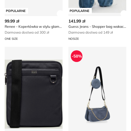
POPULARNE
POPULARNE
Zobacz szczegóły produktu
Zob
99.99 zł
141.99 zł
Renee - Kopertówka w stylu glamour elegancka
Guess Jeans - Shopper bag wakacyjna
Darmowa dostwa od 300 zł
Darmowa dostwa od 149 zł
ONE SIZE
NOSIZE
Torba męska BOSS BLACK
Listonoszka
-58%