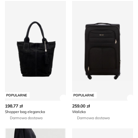
Shopper bag elegancka
Walizka
POPULARNE
POPULARNE
Zobacz szczegóły produktu
Zob
198.77 zł
259.00 zł
Shopper bag elegancka
Walizka
Darmowa dostawa
Darmowa dostawa
Shopper bag wakacyjna Reebok
Torba podróżna Atlas For M