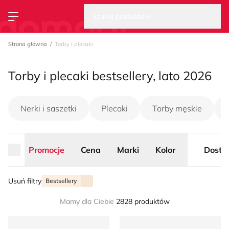
Wysz
Strona główna
Szukaj produktów...
Przełącz menu
Strona główna
Torby i plecaki
Torby i plecaki bestsellery, lato 2026
Nerki i saszetki
Plecaki
Torby męskie
Promocje
Cena
Marki
Kolor
Dosta
Usuń filtry
Bestsellery
Mamy dla Ciebie
2828 produktów
Listonoszka Renee
Torba męska Shaq