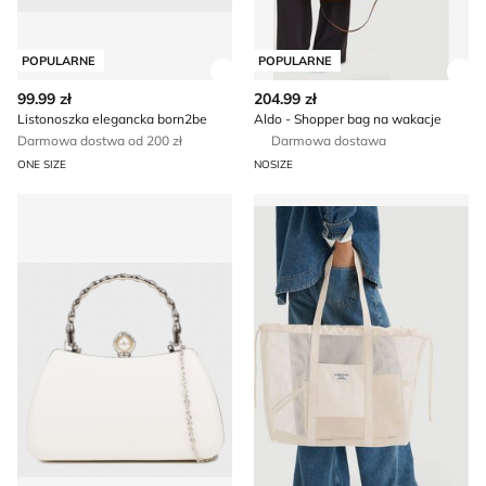
POPULARNE
POPULARNE
Zobacz szczegóły produktu
Zob
99.99 zł
204.99 zł
Listonoszka elegancka born2be
Aldo - Shopper bag na wakacje
Darmowa dostwa od 200 zł
Darmowa dostawa
ONE SIZE
NOSIZE
Renee - Kopertówka w stylu glamour elegancka
Guess Jeans - Shopper bag 