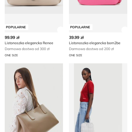
POPULARNE
POPULARNE
Zobacz szczegóły produktu
Zob
99.99 zł
39.99 zł
Listonoszka elegancka Renee
Listonoszka elegancka born2be
Darmowa dostwa od 300 zł
Darmowa dostwa od 200 zł
ONE SIZE
ONE SIZE
Shopper bag na wakacje Calvin Klein
Plecak letni Desigual