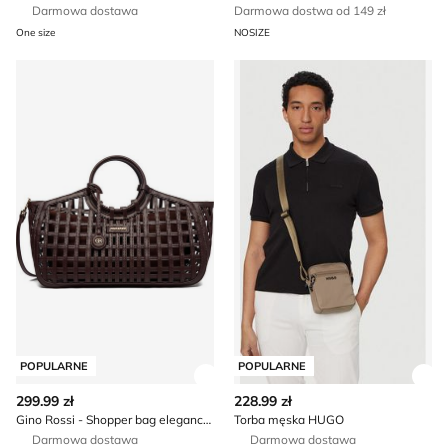
Darmowa dostawa
Darmowa dostwa od 149 zł
One size
NOSIZE
Gino Rossi - Shopper bag elegancka
Torba męska HUGO
POPULARNE
POPULARNE
Zobacz szczegóły produktu
Zob
299.99 zł
228.99 zł
Gino Rossi - Shopper bag elegancka
Torba męska HUGO
Darmowa dostawa
Darmowa dostawa