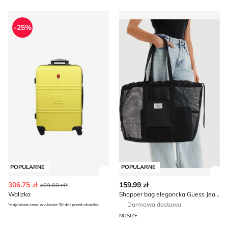
Walizka
Shopper bag elegancka Gue
-25%
POPULARNE
POPULARNE
Zobacz szczegóły produktu
Zob
306.75 zł
159.99 zł
409.00 zł*
Walizka
Shopper bag elegancka Guess Jeans
Darmowa dostawa
*najniższa cena w okresie 30 dni przed obniżką
NOSIZE