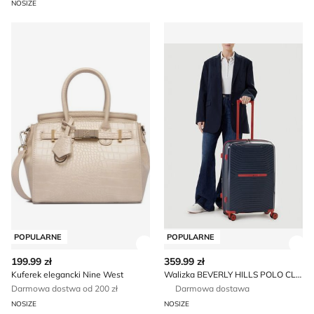
NOSIZE
Kuferek elegancki Nine West
Walizka BEVERLY HILLS PO
POPULARNE
POPULARNE
Zobacz szczegóły produktu
Zob
199.99 zł
359.99 zł
Kuferek elegancki Nine West
Walizka BEVERLY HILLS POLO CLUB
Darmowa dostwa od 200 zł
Darmowa dostawa
NOSIZE
NOSIZE