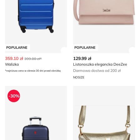
POPULARNE
POPULARNE
Zobacz szczegóły produktu
Zob
359.10 zł
129.99 zł
399.00 zł*
Walizka
Listonoszka elegancka DeeZee
Darmowa dostwa od 200 zł
*najniższa cena w okresie 30 dni przed obniżką
NOSIZE
Walizka
Listonoszka elegancka
-30%