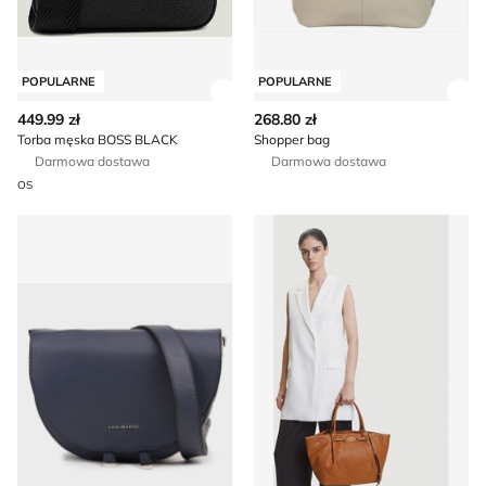
POPULARNE
POPULARNE
Zobacz szczegóły produktu
Zob
449.99 zł
268.80 zł
Torba męska BOSS BLACK
Shopper bag
Darmowa dostawa
Darmowa dostawa
OS
Listonoszka elegancka born2be
Aldo - Shopper bag na waka