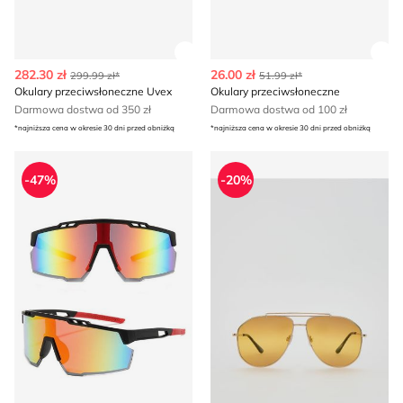
Zobacz szczegóły produktu
Zob
282.30 zł
26.00 zł
299.99 zł*
51.99 zł*
Okulary przeciwsłoneczne Uvex
Okulary przeciwsłoneczne
Darmowa dostwa od 350 zł
Darmowa dostwa od 100 zł
*najniższa cena w okresie 30 dni przed obniżką
*najniższa cena w okresie 30 dni przed obniżką
Okulary przeciwsłoneczne
Okulary przeciwsłoneczne R
-47%
-20%