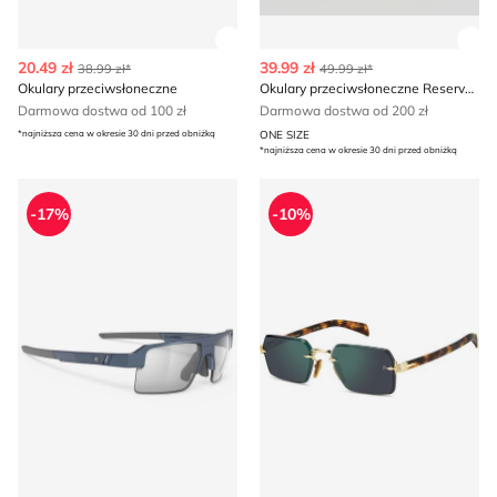
Zobacz szczegóły produktu
Zob
20.49 zł
39.99 zł
38.99 zł*
49.99 zł*
Okulary przeciwsłoneczne
Okulary przeciwsłoneczne Reserved
Darmowa dostwa od 100 zł
Darmowa dostwa od 200 zł
*najniższa cena w okresie 30 dni przed obniżką
ONE SIZE
*najniższa cena w okresie 30 dni przed obniżką
Okulary przeciwsłoneczne Rudy Project
Okulary przeciwsłoneczne 
-17%
-10%