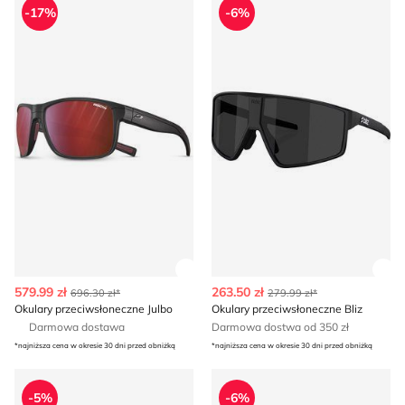
-17%
-6%
Zobacz szczegóły produktu
Zob
579.99 zł
263.50 zł
696.30 zł*
279.99 zł*
Okulary przeciwsłoneczne Julbo
Okulary przeciwsłoneczne Bliz
Darmowa dostawa
Darmowa dostwa od 350 zł
*najniższa cena w okresie 30 dni przed obniżką
*najniższa cena w okresie 30 dni przed obniżką
Okulary przeciwsłoneczne Julbo
Okulary przeciwsłoneczne Ju
-5%
-6%