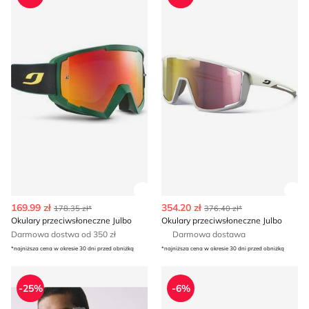
Zobacz szczegóły produktu
Zob
169.99 zł
354.20 zł
178.35 zł*
376.40 zł*
Okulary przeciwsłoneczne Julbo
Okulary przeciwsłoneczne Julbo
Darmowa dostwa od 350 zł
Darmowa dostawa
*najniższa cena w okresie 30 dni przed obniżką
*najniższa cena w okresie 30 dni przed obniżką
Okulary przeciwsłoneczne Reserved
Okulary przeciwsłoneczne Sa
-25%
-6%