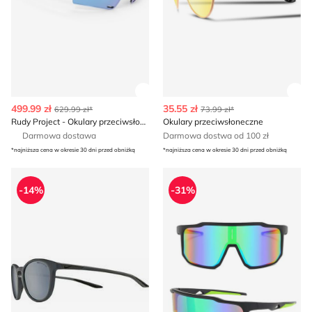
Zobacz szczegóły produktu
Zob
499.99 zł
35.55 zł
629.99 zł*
73.99 zł*
Rudy Project - Okulary przeciwsłoneczne
Okulary przeciwsłoneczne
Darmowa dostawa
Darmowa dostwa od 100 zł
*najniższa cena w okresie 30 dni przed obniżką
*najniższa cena w okresie 30 dni przed obniżką
Okulary przeciwsłoneczne Nike
Okulary przeciwsłoneczne
-14%
-31%