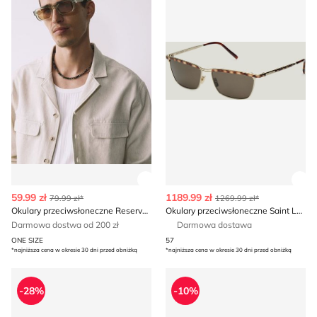
Zobacz szczegóły produktu
Zob
59.99 zł
1189.99 zł
79.99 zł*
1269.99 zł*
Okulary przeciwsłoneczne Reserved
Okulary przeciwsłoneczne Saint Laurent
Darmowa dostwa od 200 zł
Darmowa dostawa
ONE SIZE
57
*najniższa cena w okresie 30 dni przed obniżką
*najniższa cena w okresie 30 dni przed obniżką
Okulary przeciwsłoneczne Rudy Project
Okulary przeciwsłoneczne
-28%
-10%