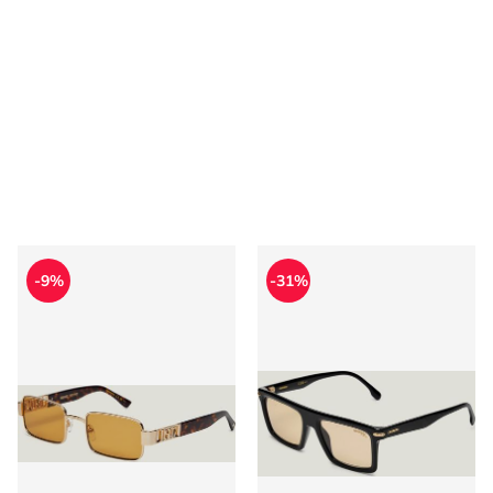
Okulary przeciwsłoneczne Dsquared2
Okulary przeciwsłoneczne C
-9%
-31%