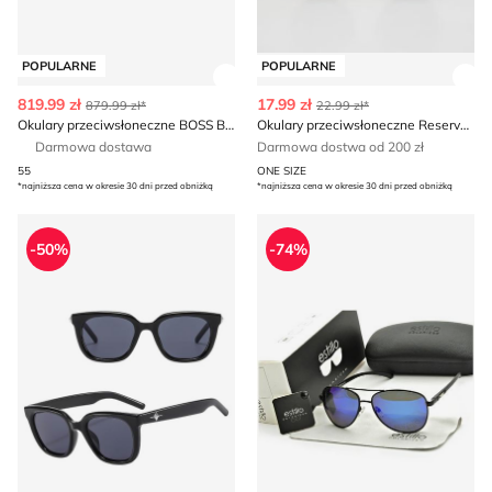
POPULARNE
POPULARNE
Zobacz szczegóły produktu
Zob
819.99 zł
17.99 zł
879.99 zł*
22.99 zł*
Okulary przeciwsłoneczne BOSS BLACK
Okulary przeciwsłoneczne Reserved
Darmowa dostawa
Darmowa dostwa od 200 zł
55
ONE SIZE
*najniższa cena w okresie 30 dni przed obniżką
*najniższa cena w okresie 30 dni przed obniżką
Okulary przeciwsłoneczne
Okulary przeciwsłoneczne
-50%
-74%