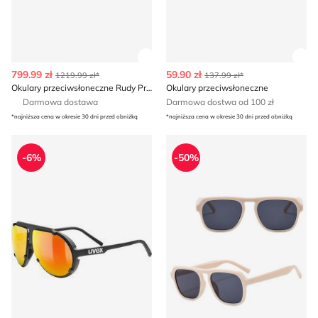
Zobacz szczegóły produktu
Zob
799.99 zł
59.90 zł
1219.99 zł*
137.99 zł*
Okulary przeciwsłoneczne Rudy Project
Okulary przeciwsłoneczne
Darmowa dostawa
Darmowa dostwa od 100 zł
*najniższa cena w okresie 30 dni przed obniżką
*najniższa cena w okresie 30 dni przed obniżką
Okulary przeciwsłoneczne Uvex
Okulary przeciwsłoneczne
-6%
-50%