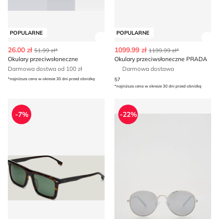
POPULARNE
POPULARNE
Zobacz szczegóły produktu
Zob
26.00 zł
1099.99 zł
51.99 zł*
1199.99 zł*
Okulary przeciwsłoneczne
Okulary przeciwsłoneczne PRADA
Darmowa dostwa od 100 zł
Darmowa dostawa
*najniższa cena w okresie 30 dni przed obniżką
57
*najniższa cena w okresie 30 dni przed obniżką
Okulary przeciwsłoneczne BOSS BLACK
Okulary przeciwsłoneczne R
-7%
-22%