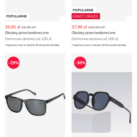
POPULARNE
POPULARNE
ŁOWCY OKAZJI
Zobacz szczegóły produktu
Zob
26.00 zł
37.99 zł
51.99 zł*
147.99 zł*
Okulary przeciwsłoneczne
Okulary przeciwsłoneczne
Darmowa dostwa od 100 zł
Darmowa dostwa od 100 zł
*najniższa cena w okresie 30 dni przed obniżką
*najniższa cena w okresie 30 dni przed obniżką
Okulary przeciwsłoneczne 4F
Okulary przeciwsłoneczne
-29%
-38%