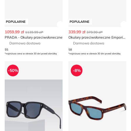
POPULARNE
POPULARNE
Zobacz szczegóły produktu
Zob
1059.99 zł
339.99 zł
1139.99 zł*
379.99 zł*
PRADA - Okulary przeciwsłoneczne
Okulary przeciwsłoneczne Emporio Armani
Darmowa dostawa
Darmowa dostawa
55
58
*najniższa cena w okresie 30 dni przed obniżką
*najniższa cena w okresie 30 dni przed obniżką
Okulary przeciwsłoneczne
Okulary przeciwsłoneczne 
-50%
-8%