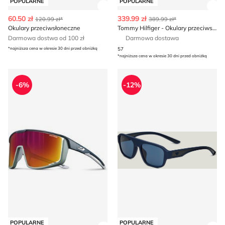
POPULARNE
POPULARNE
Zobacz szczegóły produktu
Zob
60.50 zł
339.99 zł
120.99 zł*
389.99 zł*
Okulary przeciwsłoneczne
Tommy Hilfiger - Okulary przeciwsłoneczne
Darmowa dostwa od 100 zł
Darmowa dostawa
*najniższa cena w okresie 30 dni przed obniżką
57
*najniższa cena w okresie 30 dni przed obniżką
Okulary przeciwsłoneczne na lato Julbo
Okulary przeciwsłoneczne E
-6%
-12%
POPULARNE
POPULARNE