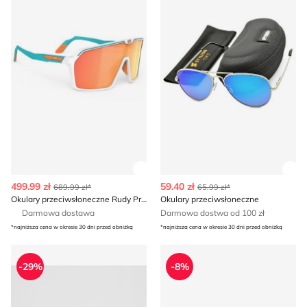
Zobacz szczegóły produktu
Zob
499.99 zł
59.40 zł
689.99 zł*
65.99 zł*
Okulary przeciwsłoneczne Rudy Project
Okulary przeciwsłoneczne
Darmowa dostawa
Darmowa dostwa od 100 zł
*najniższa cena w okresie 30 dni przed obniżką
*najniższa cena w okresie 30 dni przed obniżką
Okulary przeciwsłoneczne Reserved
Okulary przeciwsłoneczne M
-29%
-8%