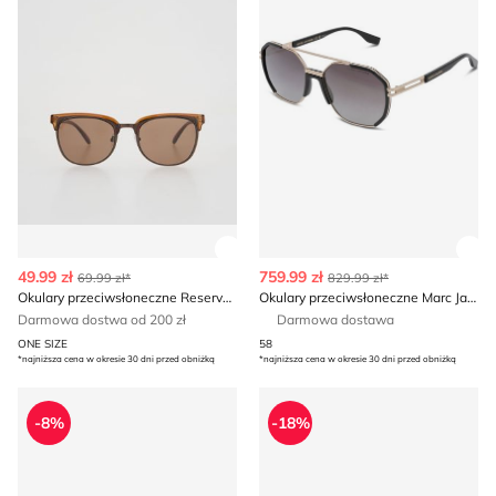
Zobacz szczegóły produktu
Zob
49.99 zł
759.99 zł
69.99 zł*
829.99 zł*
Okulary przeciwsłoneczne Reserved
Okulary przeciwsłoneczne Marc Jacobs
Darmowa dostwa od 200 zł
Darmowa dostawa
ONE SIZE
58
*najniższa cena w okresie 30 dni przed obniżką
*najniższa cena w okresie 30 dni przed obniżką
Okulary przeciwsłoneczne Dolce & Gabbana
Okulary przeciwsłoneczne je
-8%
-18%