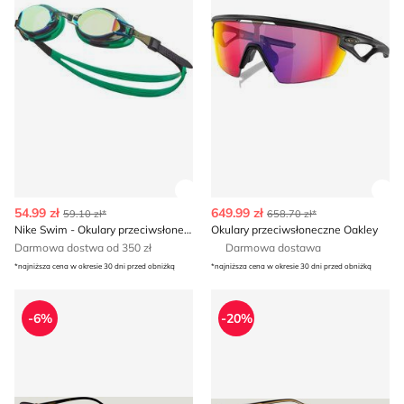
Zobacz szczegóły produktu
Zob
54.99 zł
649.99 zł
59.10 zł*
658.70 zł*
Nike Swim - Okulary przeciwsłoneczne
Okulary przeciwsłoneczne Oakley
Darmowa dostwa od 350 zł
Darmowa dostawa
*najniższa cena w okresie 30 dni przed obniżką
*najniższa cena w okresie 30 dni przed obniżką
Okulary przeciwsłoneczne Carrera
Okulary przeciwsłoneczne 
-6%
-20%