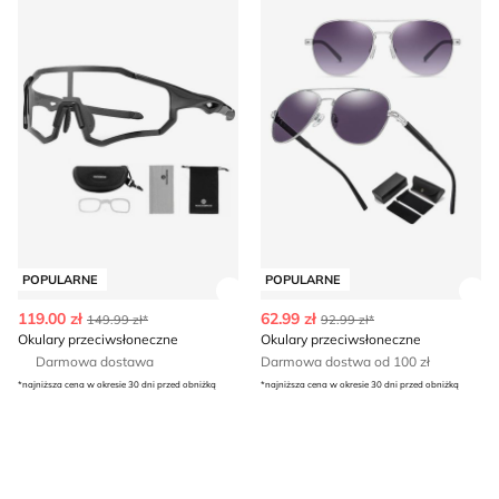
POPULARNE
POPULARNE
Zobacz szczegóły produktu
Zob
119.00 zł
62.99 zł
149.99 zł*
92.99 zł*
Okulary przeciwsłoneczne
Okulary przeciwsłoneczne
Darmowa dostawa
Darmowa dostwa od 100 zł
*najniższa cena w okresie 30 dni przed obniżką
*najniższa cena w okresie 30 dni przed obniżką