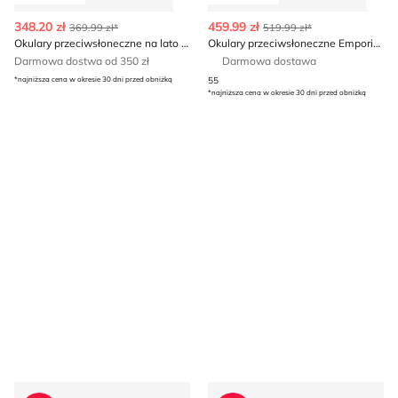
Zobacz szczegóły produktu
Zob
348.20 zł
459.99 zł
369.99 zł*
519.99 zł*
Okulary przeciwsłoneczne na lato Julbo
Okulary przeciwsłoneczne Emporio Armani
Darmowa dostwa od 350 zł
Darmowa dostawa
*najniższa cena w okresie 30 dni przed obniżką
55
*najniższa cena w okresie 30 dni przed obniżką
Okulary przeciwsłoneczne Julbo
Okulary przeciwsłoneczne Bl