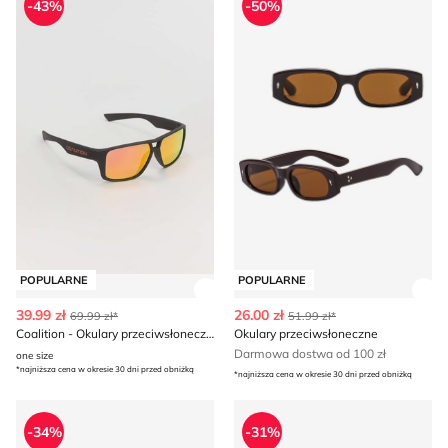
-43%
-50%
POPULARNE
POPULARNE
Zobacz szczegóły produktu
Zob
39.99 zł
26.00 zł
69.99 zł*
51.99 zł*
Coalition - Okulary przeciwsłoneczne
Okulary przeciwsłoneczne
Darmowa dostwa od 100 zł
one size
*najniższa cena w okresie 30 dni przed obniżką
*najniższa cena w okresie 30 dni przed obniżką
Okulary przeciwsłoneczne
Okulary przeciwsłoneczne 
-34%
-31%