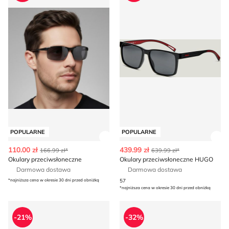
POPULARNE
POPULARNE
Zobacz szczegóły produktu
Zob
110.00 zł
439.99 zł
166.99 zł*
639.99 zł*
Okulary przeciwsłoneczne
Okulary przeciwsłoneczne HUGO
Darmowa dostawa
Darmowa dostawa
*najniższa cena w okresie 30 dni przed obniżką
57
*najniższa cena w okresie 30 dni przed obniżką
Okulary przeciwsłoneczne
Okulary przeciwsłoneczne
-21%
-32%