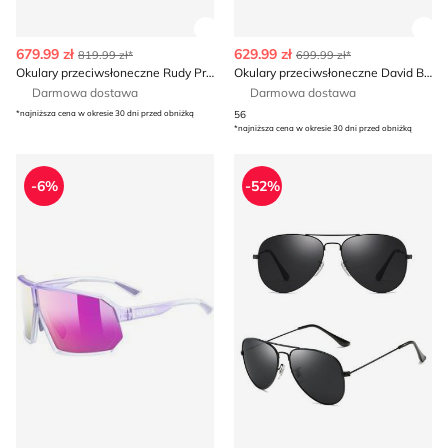
Zobacz szczegóły produktu
Zob
679.99 zł
629.99 zł
819.99 zł*
699.99 zł*
Okulary przeciwsłoneczne Rudy Project
Okulary przeciwsłoneczne David Beckham
Darmowa dostawa
Darmowa dostawa
*najniższa cena w okresie 30 dni przed obniżką
56
*najniższa cena w okresie 30 dni przed obniżką
Okulary przeciwsłoneczne Uvex
Okulary przeciwsłoneczne
-6%
-52%