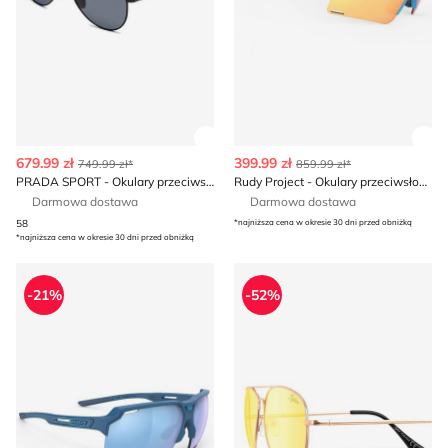
Zobacz szczegóły produktu
Zob
679.99 zł
399.99 zł
749.99 zł*
859.99 zł*
PRADA SPORT - Okulary przeciwsłoneczne casual
Rudy Project - Okulary przeciwsłoneczne
Darmowa dostawa
Darmowa dostawa
58
*najniższa cena w okresie 30 dni przed obniżką
*najniższa cena w okresie 30 dni przed obniżką
Rudy Project - Okulary przeciwsłoneczne
Okulary przeciwsłoneczne
-21%
-52%