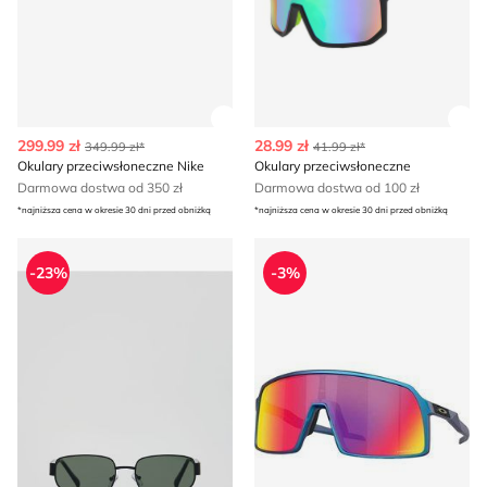
Zobacz szczegóły produktu
Zob
299.99 zł
28.99 zł
349.99 zł*
41.99 zł*
Okulary przeciwsłoneczne Nike
Okulary przeciwsłoneczne
Darmowa dostwa od 350 zł
Darmowa dostwa od 100 zł
*najniższa cena w okresie 30 dni przed obniżką
*najniższa cena w okresie 30 dni przed obniżką
Okulary przeciwsłoneczne Reserved
Okulary przeciwsłoneczne c
-23%
-3%