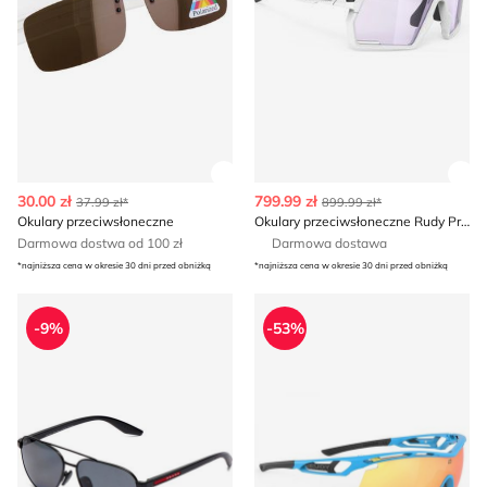
Zobacz szczegóły produktu
Zob
30.00 zł
799.99 zł
37.99 zł*
899.99 zł*
Okulary przeciwsłoneczne
Okulary przeciwsłoneczne Rudy Project
Darmowa dostwa od 100 zł
Darmowa dostawa
*najniższa cena w okresie 30 dni przed obniżką
*najniższa cena w okresie 30 dni przed obniżką
PRADA SPORT - Okulary przeciwsłoneczne casual
Rudy Project - Okulary prze
-9%
-53%