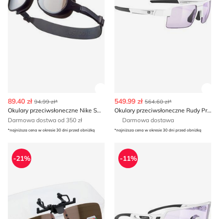
Zobacz szczegóły produktu
Zob
89.40 zł
549.99 zł
94.99 zł*
564.60 zł*
Okulary przeciwsłoneczne Nike Swim
Okulary przeciwsłoneczne Rudy Project
Darmowa dostwa od 350 zł
Darmowa dostawa
*najniższa cena w okresie 30 dni przed obniżką
*najniższa cena w okresie 30 dni przed obniżką
Okulary przeciwsłoneczne
Okulary przeciwsłoneczne Ru
-21%
-11%