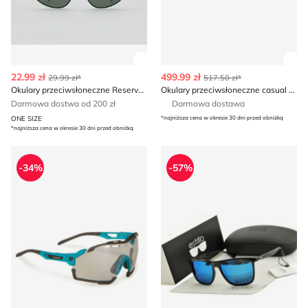
Zobacz szczegóły produktu
Zob
22.99 zł
499.99 zł
29.99 zł*
517.50 zł*
Okulary przeciwsłoneczne Reserved
Okulary przeciwsłoneczne casual Oakley
Darmowa dostwa od 200 zł
Darmowa dostawa
ONE SIZE
*najniższa cena w okresie 30 dni przed obniżką
*najniższa cena w okresie 30 dni przed obniżką
Okulary przeciwsłoneczne Rudy Project
Okulary przeciwsłoneczne
-34%
-57%