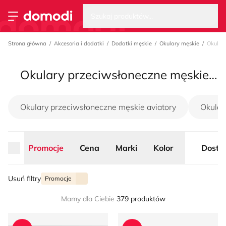
Wysz
Strona główna
Szukaj produktów...
Przełącz menu
Strona główna
Akcesoria i dodatki
Dodatki męskie
Okulary męskie
Okular
Okulary przeciwsłoneczne męskie promocje, lato 2026
Okulary przeciwsłoneczne męskie aviatory
Okular
Promocje
Cena
Marki
Kolor
Dosta
Usuń filtry
Promocje
Mamy dla Ciebie
379 produktów
Coalition - Okulary przeciwsłoneczne
Okulary przeciwsłoneczne