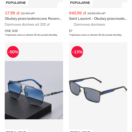
POPULARNE
POPULARNE
Zobacz szczegóły produktu
Zob
17.99 zł
949.99 zł
22.99 zł*
1039.99 zł*
Okulary przeciwsłoneczne Reserved
Saint Laurent - Okulary przeciwsłoneczne
Darmowa dostwa od 200 zł
Darmowa dostawa
ONE SIZE
57
*najniższa cena w okresie 30 dni przed obniżką
*najniższa cena w okresie 30 dni przed obniżką
Okulary przeciwsłoneczne
Tommy Hilfiger - Okulary pr
-50%
-13%