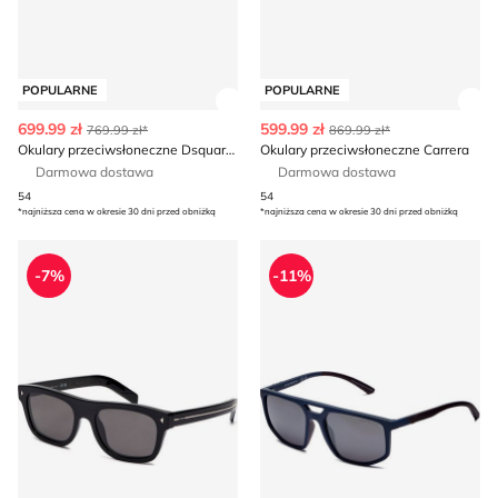
POPULARNE
POPULARNE
Zobacz szczegóły produktu
Zob
699.99 zł
599.99 zł
769.99 zł*
869.99 zł*
Okulary przeciwsłoneczne Dsquared2
Okulary przeciwsłoneczne Carrera
Darmowa dostawa
Darmowa dostawa
54
54
*najniższa cena w okresie 30 dni przed obniżką
*najniższa cena w okresie 30 dni przed obniżką
PRADA - Okulary przeciwsłoneczne
Okulary przeciwsłoneczne E
-7%
-11%