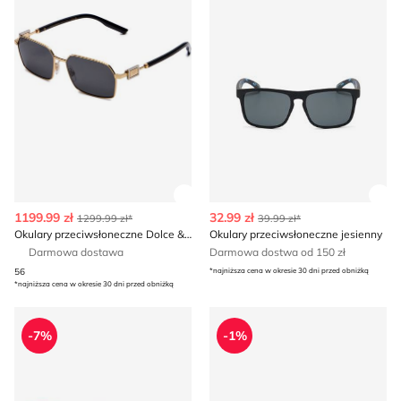
Zobacz szczegóły produktu
Zob
1199.99 zł
32.99 zł
1299.99 zł*
39.99 zł*
Okulary przeciwsłoneczne Dolce & Gabbana
Okulary przeciwsłoneczne jesienny
Darmowa dostawa
Darmowa dostwa od 150 zł
56
*najniższa cena w okresie 30 dni przed obniżką
*najniższa cena w okresie 30 dni przed obniżką
Nike Swim - Okulary przeciwsłoneczne
Okulary przeciwsłoneczne O
-7%
-1%