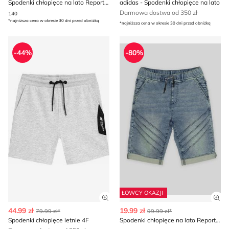
Spodenki chłopięce na lato Reporter
adidas - Spodenki chłopięce na lato
Darmowa dostwa od 350 zł
140
*najniższa cena w okresie 30 dni przed obniżką
*najniższa cena w okresie 30 dni przed obniżką
Spodenki chłopięce letnie 4F
Spodenki chłopięce na lato 
-44%
-80%
ŁOWCY OKAZJI
Zobacz szczegóły produktu
Zob
44.99 zł
19.99 zł
79.99 zł*
99.99 zł*
Spodenki chłopięce letnie 4F
Spodenki chłopięce na lato Reporter