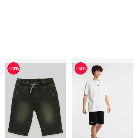
Spodenki chłopięce letnie Reporter
Spodenki chłopięce na lato 
-70%
-43%