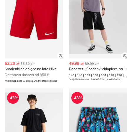
Zobacz szczegóły produktu
Zob
53.20 zł
49.99 zł
56.50 zł*
89.99 zł*
Spodenki chłopięce na lato Nike
Reporter - Spodenki chłopięce na lato
Darmowa dostwa od 350 zł
140 | 146 | 152 | 158 | 164 | 170 | 176 | 182 | 188
*najniższa cena w okresie 30 dni przed obniżką
*najniższa cena w okresie 30 dni przed obniżką
Spodenki chłopięce na lato Reporter
Spodenki chłopięce letnie Re
-43%
-43%