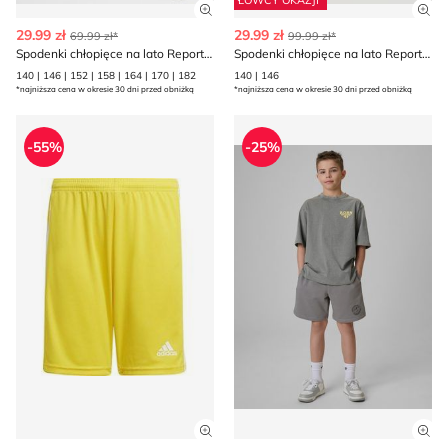
ŁOWCY OKAZJI
Zobacz szczegóły produktu
Zob
29.99 zł
29.99 zł
69.99 zł*
99.99 zł*
Spodenki chłopięce na lato Reporter
Spodenki chłopięce na lato Reporter
140 | 146 | 152 | 158 | 164 | 170 | 182
140 | 146
*najniższa cena w okresie 30 dni przed obniżką
*najniższa cena w okresie 30 dni przed obniżką
Spodenki chłopięce letnie adidas
Spodenki chłopięce letnie
-55%
-25%
Zobacz szczegóły produktu
Zob