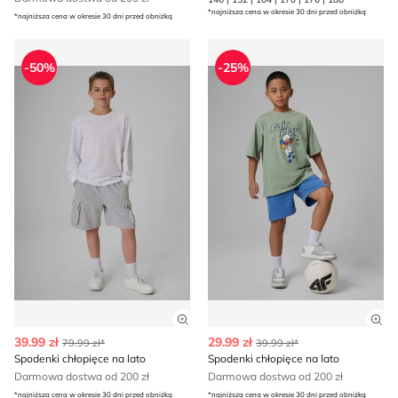
*najniższa cena w okresie 30 dni przed obniżką
*najniższa cena w okresie 30 dni przed obniżką
Spodenki chłopięce na lato
Spodenki chłopięce na lato
-50%
-25%
Zobacz szczegóły produktu
Zob
39.99 zł
29.99 zł
79.99 zł*
39.99 zł*
Spodenki chłopięce na lato
Spodenki chłopięce na lato
Darmowa dostwa od 200 zł
Darmowa dostwa od 200 zł
*najniższa cena w okresie 30 dni przed obniżką
*najniższa cena w okresie 30 dni przed obniżką