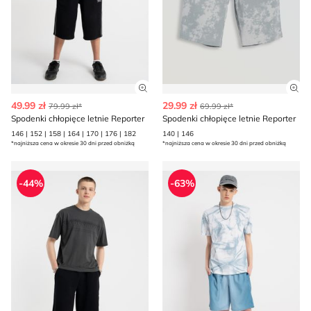
Zobacz szczegóły produktu
Zob
49.99 zł
29.99 zł
79.99 zł*
69.99 zł*
Spodenki chłopięce letnie Reporter
Spodenki chłopięce letnie Reporter
146 | 152 | 158 | 164 | 170 | 176 | 182
140 | 146
*najniższa cena w okresie 30 dni przed obniżką
*najniższa cena w okresie 30 dni przed obniżką
Reporter - Spodenki chłopięce na lato
Spodenki chłopięce na lato 
-44%
-63%