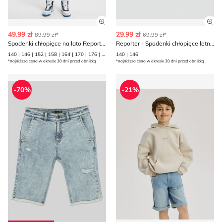
Zobacz szczegóły produktu
Zob
49.99 zł
29.99 zł
89.99 zł*
69.99 zł*
Spodenki chłopięce na lato Reporter
Reporter - Spodenki chłopięce letnie
140 | 146 | 152 | 158 | 164 | 170 | 176 | 182
140 | 146
*najniższa cena w okresie 30 dni przed obniżką
*najniższa cena w okresie 30 dni przed obniżką
Spodenki chłopięce letnie Reporter
Spodenki chłopięce na lato 
-70%
-21%