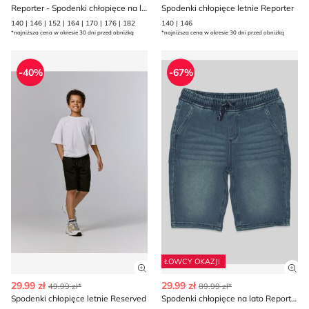
Reporter - Spodenki chłopięce na lato
Spodenki chłopięce letnie Reporter
140 | 146 | 152 | 164 | 170 | 176 | 182
140 | 146
*najniższa cena w okresie 30 dni przed obniżką
*najniższa cena w okresie 30 dni przed obniżką
Spodenki chłopięce letnie Reserved
Spodenki chłopięce na lato 
-40%
-67%
ŁOWCY OKAZJI
Zobacz szczegóły produktu
Zob
29.99 zł
29.99 zł
49.99 zł*
89.99 zł*
Spodenki chłopięce letnie Reserved
Spodenki chłopięce na lato Reporter