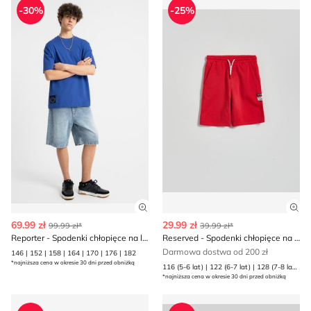
-30%
-25%
Zobacz szczegóły produktu
Zob
69.99 zł
29.99 zł
99.99 zł*
39.99 zł*
Reporter - Spodenki chłopięce na lato
Reserved - Spodenki chłopięce na lato
Darmowa dostwa od 200 zł
146 | 152 | 158 | 164 | 170 | 176 | 182
*najniższa cena w okresie 30 dni przed obniżką
116 (5-6 lat) | 122 (6-7 lat) | 128 (7-8 lat) | 134 (8 lat) | 140 (9 lat) | 146 (10 lat) | 152 (11 lat) | 158 (12 lat) | 164 (13 lat) | 170 (13-14 lat)
*najniższa cena w okresie 30 dni przed obniżką
Spodenki chłopięce na lato Reserved
Spodenki chłopięce na lato 