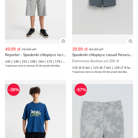
Zobacz szczegóły produktu
Zob
49.99 zł
39.99 zł
79.99 zł*
49.99 zł*
Reporter - Spodenki chłopięce na lato
Spodenki chłopięce casual Reserved
Darmowa dostwa od 200 zł
140 | 146 | 152 | 158 | 164 | 170 | 176 | 182 | 188
*najniższa cena w okresie 30 dni przed obniżką
116 (5-6 lat) | 122 (6-7 lat) | 128 (7-8 lat) | 134 (8 lat) | 140 (9 lat) | 146 (10 lat) | 152 (11 lat) | 158 (12 lat) | 164 (13 lat) | 170 (13-14 lat)
*najniższa cena w okresie 30 dni przed obniżką
Spodenki chłopięce letnie Reporter
Spodenki chłopięce letnie Re
-38%
-57%