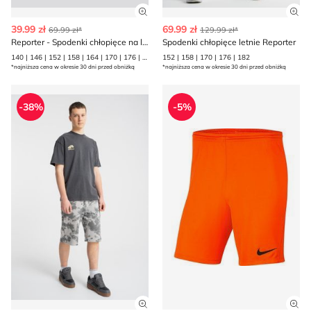
Zobacz szczegóły produktu
Zob
39.99 zł
69.99 zł
69.99 zł*
129.99 zł*
Reporter - Spodenki chłopięce na lato
Spodenki chłopięce letnie Reporter
140 | 146 | 152 | 158 | 164 | 170 | 176 | 182 | 188
152 | 158 | 170 | 176 | 182
*najniższa cena w okresie 30 dni przed obniżką
*najniższa cena w okresie 30 dni przed obniżką
Spodenki chłopięce na lato Reporter
Spodenki chłopięce letnie Ni
-38%
-5%