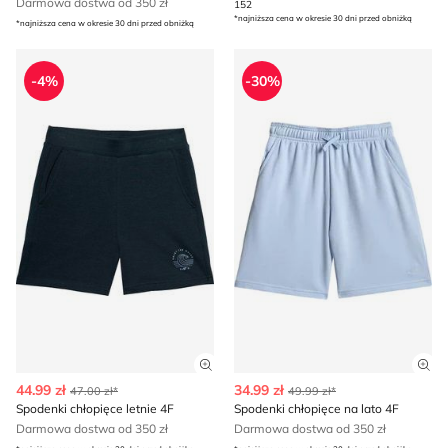
Darmowa dostwa od 350 zł
152
*najniższa cena w okresie 30 dni przed obniżką
*najniższa cena w okresie 30 dni przed obniżką
Spodenki chłopięce letnie 4F
Spodenki chłopięce na lato 4
-4%
-30%
Zobacz szczegóły produktu
Zob
44.99 zł
34.99 zł
47.00 zł*
49.99 zł*
Spodenki chłopięce letnie 4F
Spodenki chłopięce na lato 4F
Darmowa dostwa od 350 zł
Darmowa dostwa od 350 zł