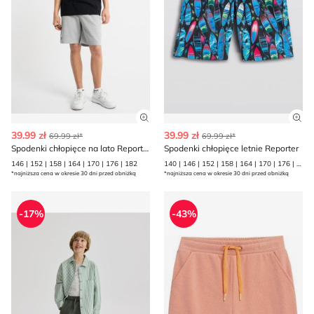
Zobacz szczegóły produktu
Zob
39.99 zł
39.99 zł
69.99 zł*
69.99 zł*
Spodenki chłopięce na lato Reporter
Spodenki chłopięce letnie Reporter
146 | 152 | 158 | 164 | 170 | 176 | 182
140 | 146 | 152 | 158 | 164 | 170 | 176 | 182
*najniższa cena w okresie 30 dni przed obniżką
*najniższa cena w okresie 30 dni przed obniżką
Spodenki chłopięce na lato Reserved
Spodenki chłopięce na lato 4
-17%
-43%