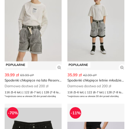
POPULARNE
POPULARNE
Zobacz szczegóły produktu
Zob
39.99 zł
35.99 zł
69.99 zł*
42.99 zł*
Spodenki chłopięce na lato Reserved
Spodenki chłopięce letnie młodzieżowy Reserved
Darmowa dostwa od 200 zł
Darmowa dostwa od 200 zł
116 (5-6 lat) | 122 (6-7 lat) | 128 (7-8 lat) | 134 (8 lat) | 140 (9 lat) | 146 (10 lat) | 152 (11 lat) | 158 (12 lat) | 164 (13 lat) | 170 (13-14 lat)
116 (5-6 lat) | 122 (6-7 lat) | 128 (7-8 lat) | 134 (8 lat) | 140 (9 lat) | 146 (10 lat) | 152 (11 lat) | 158 (12 lat) | 164 (13 lat) | 170 (13-14 lat)
*najniższa cena w okresie 30 dni przed obniżką
*najniższa cena w okresie 30 dni przed obniżką
Spodenki chłopięce na lato Reporter
Spodenki chłopięce na lato J
-70%
-11%