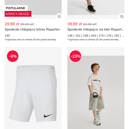
POPULARNE
ŁOWCY OKAZJI
Zobacz szczegóły produktu
Zob
29.99 zł
39.99 zł
99.99 zł*
69.99 zł*
Spodenki chłopięce letnie Reporter
Spodenki chłopięce na lato Reporter
140
146 | 152 | 158 | 164 | 170 | 176 | 182 | 188
*najniższa cena w okresie 30 dni przed obniżką
*najniższa cena w okresie 30 dni przed obniżką
Nike - Spodenki chłopięce letnie
Spodenki chłopięce na lato 
-6%
-23%