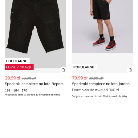
POPULARNE
ŁOWCY OKAZJI
POPULARNE
Zobacz szczegóły produktu
Zob
29.99 zł
79.99 zł
99.99 zł*
89.99 zł*
Spodenki chłopięce na lato Reporter
Spodenki chłopięce na lato Jordan
Darmowa dostwa od 300 zł
158 | 164 | 170
*najniższa cena w okresie 30 dni przed obniżką
*najniższa cena w okresie 30 dni przed obniżką