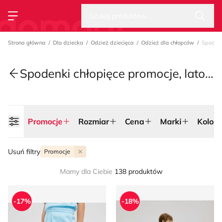
Wysz
Strona główna
Szukaj produktów...
Przełącz menu
Strona główna
Dla dziecka
Odzież dziecięca
Odzież dla chłopców
Spodenk
Spodenki chłopięce promocje, lato 2026
Promocje
Rozmiar
Cena
Marki
Kolor
Usuń filtry
Promocje
Mamy dla Ciebie
138 produktów
Spodenki chłopięce na lato Nike
Spodenki chłopięce na lato 
-17%
-18%