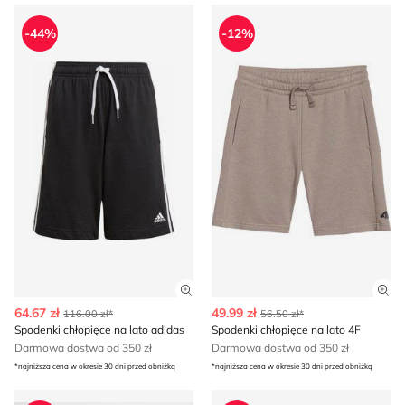
Spodenki chłopięce na lato adidas
Spodenki chłopięce na lato 4
-44%
-12%
Zobacz szczegóły produktu
Zob
64.67 zł
49.99 zł
116.00 zł*
56.50 zł*
Spodenki chłopięce na lato adidas
Spodenki chłopięce na lato 4F
Darmowa dostwa od 350 zł
Darmowa dostwa od 350 zł
*najniższa cena w okresie 30 dni przed obniżką
*najniższa cena w okresie 30 dni przed obniżką
Reporter - Spodenki chłopięce na lato
Reserved - Spodenki chłopię