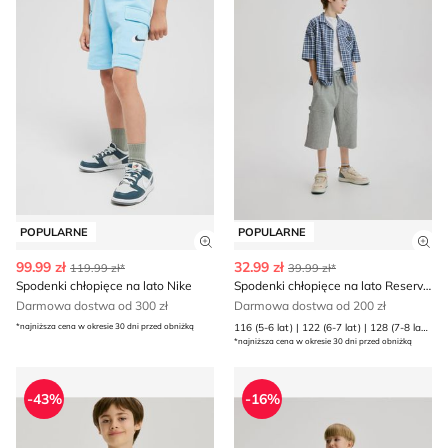
POPULARNE
POPULARNE
Zobacz szczegóły produktu
Zob
99.99 zł
32.99 zł
119.99 zł*
39.99 zł*
Spodenki chłopięce na lato Nike
Spodenki chłopięce na lato Reserved
Darmowa dostwa od 300 zł
Darmowa dostwa od 200 zł
*najniższa cena w okresie 30 dni przed obniżką
116 (5-6 lat) | 122 (6-7 lat) | 128 (7-8 lat) | 134 (8 lat) | 140 (9 lat) | 146 (10 lat) | 152 (11 lat) | 158 (12 lat) | 164 (13 lat) | 170 (13-14 lat)
*najniższa cena w okresie 30 dni przed obniżką
Spodenki chłopięce na lato Reserved
Spodenki chłopięce letnie m
-43%
-16%