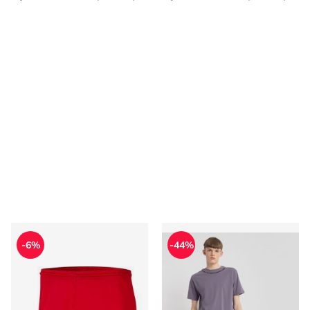
Spodenki chłopięce na lato Nike
Reporter - Spodenki chłopięc
-6%
-44%