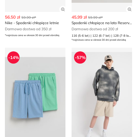
Zobacz szczegóły produktu
Zob
56.50 zł
45.99 zł
59.99 zł*
59.99 zł*
Nike - Spodenki chłopięce letnie
Spodenki chłopięce na lato Reserved
Darmowa dostwa od 350 zł
Darmowa dostwa od 200 zł
*najniższa cena w okresie 30 dni przed obniżką
116 (5-6 lat) | 122 (6-7 lat) | 128 (7-8 lat) | 134 (8 lat) | 140 (9 lat) | 146 (10 lat) | 152 (11 lat) | 158 (12 lat) | 164 (13 lat) | 170 (13-14 lat)
*najniższa cena w okresie 30 dni przed obniżką
Spodenki chłopięce na lato Reserved
Spodenki chłopięce wiosenn
-14%
-57%