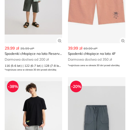
Zobacz szczegóły produktu
Zob
29.99 zł
39.99 zł
35.99 zł*
69.99 zł*
Spodenki chłopięce na lato Reserved
Spodenki chłopięce na lato 4F
Darmowa dostwa od 200 zł
Darmowa dostwa od 350 zł
116 (5-6 lat) | 122 (6-7 lat) | 128 (7-8 lat) | 134 (8 lat) | 140 (9 lat) | 146 (10 lat) | 152 (11 lat) | 158 (12 lat) | 164 (13 lat) | 170 (13-14 lat)
*najniższa cena w okresie 30 dni przed obniżką
*najniższa cena w okresie 30 dni przed obniżką
Reporter - Spodenki chłopięce na lato
Spodenki chłopięce casual 
-38%
-20%