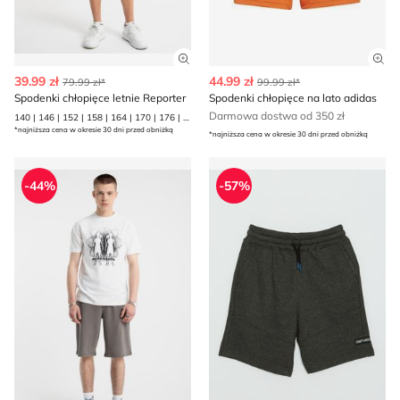
Zobacz szczegóły produktu
Zob
39.99 zł
44.99 zł
79.99 zł*
99.99 zł*
Spodenki chłopięce letnie Reporter
Spodenki chłopięce na lato adidas
Darmowa dostwa od 350 zł
140 | 146 | 152 | 158 | 164 | 170 | 176 | 182
*najniższa cena w okresie 30 dni przed obniżką
*najniższa cena w okresie 30 dni przed obniżką
Spodenki chłopięce na lato Reporter
Reporter - Spodenki chłopięc
-44%
-57%