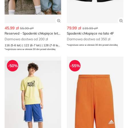
Zobacz szczegóły produktu
Zob
45.99 zł
79.99 zł
55.99 zł*
139.99 zł*
Reserved - Spodenki chłopięce letnie
Spodenki chłopięce na lato 4F
Darmowa dostwa od 200 zł
Darmowa dostwa od 350 zł
116 (5-6 lat) | 122 (6-7 lat) | 128 (7-8 lat) | 134 (8 lat) | 140 (9 lat) | 146 (10 lat) | 152 (11 lat) | 158 (12 lat) | 164 (13 lat) | 170 (13-14 lat)
*najniższa cena w okresie 30 dni przed obniżką
*najniższa cena w okresie 30 dni przed obniżką
Spodenki chłopięce letnie Reporter
Spodenki chłopięce na lato 
-50%
-55%