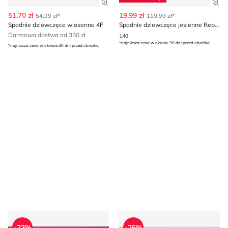
Zobacz szczegóły produktu
Zob
51.70 zł
19.99 zł
54.99 zł*
119.99 zł*
Spodnie dziewczęce wiosenne 4F
Spodnie dziewczęce jesienne Reporter
Darmowa dostwa od 350 zł
140
*najniższa cena w okresie 30 dni przed obniżką
*najniższa cena w okresie 30 dni przed obniżką
Sinsay - Spodnie dziewczęce na wiosnę
Spodnie dziewczęce casual 
-23%
-25%