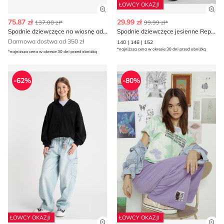
ŁOWCY OKAZJI
Zobacz szczegóły produktu
Zob
75.87 zł
29.99 zł
137.00 zł*
99.99 zł*
Spodnie dziewczęce na wiosnę adidas
Spodnie dziewczęce jesienne Reporter
Darmowa dostwa od 350 zł
140 | 146 | 152
*najniższa cena w okresie 30 dni przed obniżką
*najniższa cena w okresie 30 dni przed obniżką
Spodnie dziewczęce na wiosnę Reporter
Spodnie dziewczęce na wios
-62%
-80%
ŁOWCY OKAZJI
ŁOWCY OKAZJI