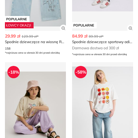
POPULARNE
ŁOWCY OKAZJI
POPULARNE
Zobacz szczegóły produktu
Zob
29.99 zł
84.99 zł
129.99 zł*
89.99 zł*
Spodnie dziewczęce na wiosnę Reporter
Spodnie dziewczęce sportowy adidas
Darmowa dostwa od 300 zł
158
*najniższa cena w okresie 30 dni przed obniżką
*najniższa cena w okresie 30 dni przed obniżką
Spodnie dziewczęce na wiosnę Reserved
Reporter - Spodnie dziewcz
-18%
-58%