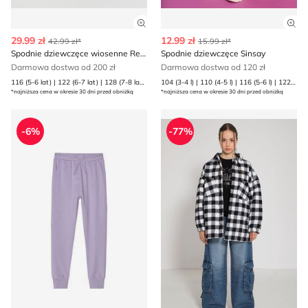
Zobacz szczegóły produktu
Zob
29.99 zł
12.99 zł
42.99 zł*
15.99 zł*
Spodnie dziewczęce wiosenne Reserved
Spodnie dziewczęce Sinsay
Darmowa dostwa od 200 zł
Darmowa dostwa od 120 zł
116 (5-6 lat) | 122 (6-7 lat) | 128 (7-8 lat) | 134 (8 lat) | 140 (9 lat) | 146 (10 lat) | 152 (11 lat) | 158 (12 lat) | 164 (13 lat)
104 (3-4 l) | 110 (4-5 l) | 116 (5-6 l) | 122 (6-7 l) | 128 (7-8 l) | 134 (8-9 l) | 140 (9-10 l) | 98 (2-3 l)
*najniższa cena w okresie 30 dni przed obniżką
*najniższa cena w okresie 30 dni przed obniżką
4F - Spodnie dziewczęce na wiosnę
Spodnie dziewczęce jesienn
-6%
-77%