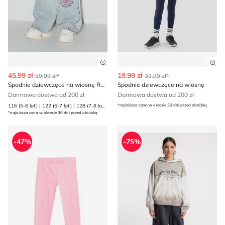
Zobacz szczegóły produktu
Zob
45.99 zł
19.99 zł
59.99 zł*
39.99 zł*
Spodnie dziewczęce na wiosnę Reserved
Spodnie dziewczęce na wiosnę
Darmowa dostwa od 200 zł
Darmowa dostwa od 200 zł
116 (5-6 lat) | 122 (6-7 lat) | 128 (7-8 lat) | 134 (8 lat) | 140 (9 lat) | 146 (10 lat) | 152 (11 lat) | 158 (12 lat) | 164 (13 lat)
*najniższa cena w okresie 30 dni przed obniżką
*najniższa cena w okresie 30 dni przed obniżką
Spodnie dziewczęce wiosenne 4F
Spodnie dziewczęce Reporte
-47%
-75%