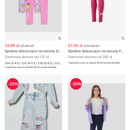
Zobacz szczegóły produktu
Zob
19.99 zł
57.40 zł
25.99 zł*
103.00 zł*
Spodnie dziewczęce na wiosnę Sinsay
Spodnie dziewczęce na wiosnę Puma
Darmowa dostwa od 120 zł
Darmowa dostwa od 350 zł
104 (3-4 l) | 110 (4-5 l) | 116 (5-6 l) | 122 (6-7 l) | 128 (7-8 l) | 134 (8-9 l) | 140 (9-10 l) | 98 (2-3 l)
*najniższa cena w okresie 30 dni przed obniżką
*najniższa cena w okresie 30 dni przed obniżką
Spodnie dziewczęce na wiosnę Reserved
Spodnie dziewczęce na wio
-23%
-50%