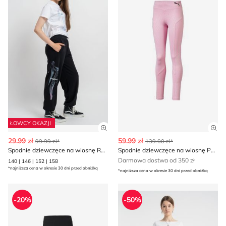
ŁOWCY OKAZJI
Zobacz szczegóły produktu
Zob
29.99 zł
59.99 zł
99.99 zł*
139.00 zł*
Spodnie dziewczęce na wiosnę Reporter
Spodnie dziewczęce na wiosnę Puma
Darmowa dostwa od 350 zł
140 | 146 | 152 | 158
*najniższa cena w okresie 30 dni przed obniżką
*najniższa cena w okresie 30 dni przed obniżką
Spodnie dziewczęce na wiosnę Puma
Spodnie dziewczęce jesienn
-20%
-50%