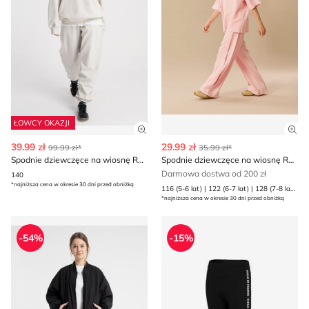
ŁOWCY OKAZJI
Zobacz szczegóły produktu
Zob
39.99 zł
29.99 zł
99.99 zł*
35.99 zł*
Spodnie dziewczęce na wiosnę Reporter
Spodnie dziewczęce na wiosnę Reserved
Darmowa dostwa od 200 zł
140
*najniższa cena w okresie 30 dni przed obniżką
116 (5-6 lat) | 122 (6-7 lat) | 128 (7-8 lat) | 134 (8 lat) | 140 (9 lat) | 146 (10 lat) | 152 (11 lat) | 158 (12 lat) | 164 (13 lat)
*najniższa cena w okresie 30 dni przed obniżką
Spodnie dziewczęce Reporter
Spodnie dziewczęce na wios
-54%
-15%