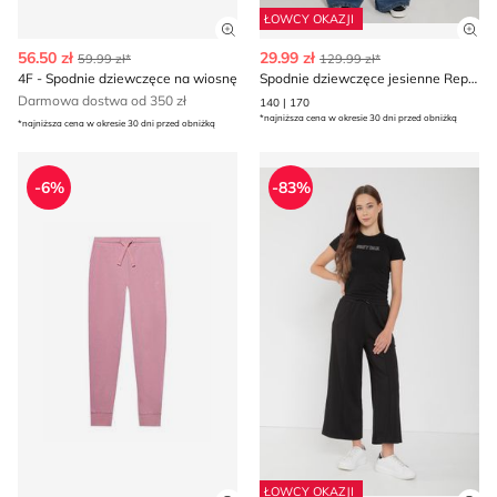
ŁOWCY OKAZJI
Zobacz szczegóły produktu
Zob
56.50 zł
29.99 zł
59.99 zł*
129.99 zł*
4F - Spodnie dziewczęce na wiosnę
Spodnie dziewczęce jesienne Reporter
Darmowa dostwa od 350 zł
140 | 170
*najniższa cena w okresie 30 dni przed obniżką
*najniższa cena w okresie 30 dni przed obniżką
Spodnie dziewczęce wiosenne 4F
Spodnie dziewczęce jesienn
-6%
-83%
ŁOWCY OKAZJI