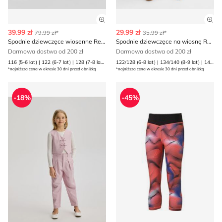
Zobacz szczegóły produktu
Zob
39.99 zł
29.99 zł
79.99 zł*
35.99 zł*
Spodnie dziewczęce wiosenne Reserved
Spodnie dziewczęce na wiosnę Reserved
Darmowa dostwa od 200 zł
Darmowa dostwa od 200 zł
116 (5-6 lat) | 122 (6-7 lat) | 128 (7-8 lat) | 134 (8 lat) | 140 (9 lat) | 146 (10 lat) | 152 (11 lat) | 158 (12 lat) | 164 (13 lat)
122/128 (6-8 lat) | 134/140 (8-9 lat) | 146/152 (10-11 lat) | 158/164 (12-13 lat)
*najniższa cena w okresie 30 dni przed obniżką
*najniższa cena w okresie 30 dni przed obniżką
Spodnie dziewczęce na wiosnę Reserved
Puma - Spodnie dziewczęce
-18%
-45%