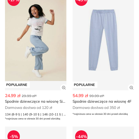
POPULARNE
POPULARNE
Zobacz szczegóły produktu
Zob
24.99 zł
54.99 zł
29.99 zł*
99.99 zł*
Spodnie dziewczęce na wiosnę Sinsay
Spodnie dziewczęce na wiosnę 4F
Darmowa dostwa od 120 zł
Darmowa dostwa od 350 zł
134 (8-9 l) | 140 (9-10 l) | 146 (10-11 l) | 152 (11-12 l) | 158 (12-13 l) | 164 (13-14 l)
*najniższa cena w okresie 30 dni przed obniżką
*najniższa cena w okresie 30 dni przed obniżką
Spodnie dziewczęce na wiosnę 4F
Spodnie dziewczęce na wios
-5%
-44%