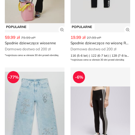
POPULARNE
POPULARNE
Zobacz szczegóły produktu
Zob
59.99 zł
19.99 zł
79.99 zł*
27.99 zł*
Spodnie dziewczęce wiosenne
Spodnie dziewczęce na wiosnę Reserved
Darmowa dostwa od 200 zł
Darmowa dostwa od 200 zł
*najniższa cena w okresie 30 dni przed obniżką
116 (5-6 lat) | 122 (6-7 lat) | 128 (7-8 lat) | 134 (8 lat) | 140 (9 lat) | 146 (10 lat) | 152 (11 lat) | 158 (12 lat) | 164 (13 lat)
*najniższa cena w okresie 30 dni przed obniżką
Spodnie dziewczęce na wiosnę Reporter
Spodnie dziewczęce sporto
-77%
-6%