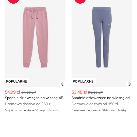
POPULARNE
POPULARNE
Zobacz szczegóły produktu
Zob
54.99 zł
53.48 zł
57.60 zł*
96.00 zł*
Spodnie dziewczęce na wiosnę 4F
Spodnie dziewczęce na wiosnę adidas
Darmowa dostwa od 350 zł
Darmowa dostwa od 350 zł
*najniższa cena w okresie 30 dni przed obniżką
*najniższa cena w okresie 30 dni przed obniżką