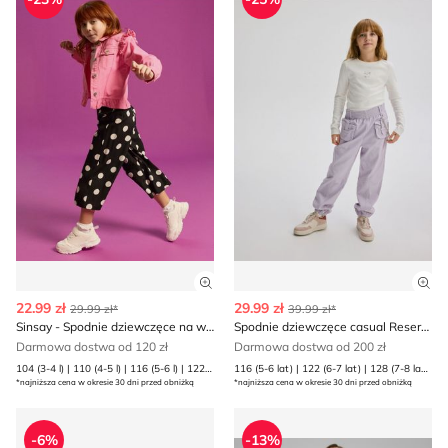
Zobacz szczegóły produktu
Zob
22.99 zł
29.99 zł
29.99 zł*
39.99 zł*
Sinsay - Spodnie dziewczęce na wiosnę
Spodnie dziewczęce casual Reserved
Darmowa dostwa od 120 zł
Darmowa dostwa od 200 zł
104 (3-4 l) | 110 (4-5 l) | 116 (5-6 l) | 122 (6-7 l) | 128 (7-8 l) | 134 (8-9 l) | 140 (9-10 l) | 98 (2-3 l)
116 (5-6 lat) | 122 (6-7 lat) | 128 (7-8 lat) | 134 (8 lat) | 140 (9 lat) | 146 (10 lat) | 152 (11 lat) | 158 (12 lat) | 164 (13 lat)
*najniższa cena w okresie 30 dni przed obniżką
*najniższa cena w okresie 30 dni przed obniżką
Spodnie dziewczęce na wiosnę 4F
Spodnie dziewczęce jesienn
-6%
-13%