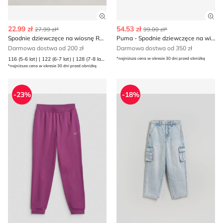
Zobacz szczegóły produktu
Zob
22.99 zł
54.53 zł
27.99 zł*
99.00 zł*
Spodnie dziewczęce na wiosnę Reserved
Puma - Spodnie dziewczęce na wiosnę
Darmowa dostwa od 200 zł
Darmowa dostwa od 350 zł
116 (5-6 lat) | 122 (6-7 lat) | 128 (7-8 lat) | 134 (8 lat) | 140 (9 lat) | 146 (10 lat) | 152 (11 lat) | 158 (12 lat) | 164 (13 lat)
*najniższa cena w okresie 30 dni przed obniżką
*najniższa cena w okresie 30 dni przed obniżką
Spodnie dziewczęce wiosenne
Spodnie dziewczęce na wio
-23%
-18%