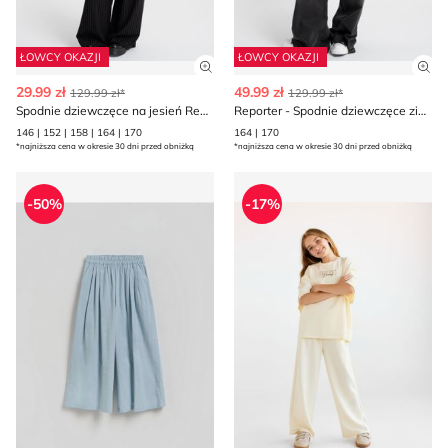
ŁOWCY OKAZJI
ŁOWCY OKAZJI
Zobacz szczegóły produktu
Zob
29.99 zł
49.99 zł
129.99 zł*
129.99 zł*
Spodnie dziewczęce na jesień Reporter
Reporter - Spodnie dziewczęce zimowe
146 | 152 | 158 | 164 | 170
164 | 170
*najniższa cena w okresie 30 dni przed obniżką
*najniższa cena w okresie 30 dni przed obniżką
Spodnie dziewczęce wiosenne Reserved
Spodnie dziewczęce na wio
-50%
-17%