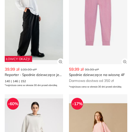
ŁOWCY OKAZJI
Zobacz szczegóły produktu
Zob
39.99 zł
59.99 zł
139.99 zł*
99.99 zł*
Reporter - Spodnie dziewczęce jesienne
Spodnie dziewczęce na wiosnę 4F
Darmowa dostwa od 350 zł
140 | 146 | 152
*najniższa cena w okresie 30 dni przed obniżką
*najniższa cena w okresie 30 dni przed obniżką
Spodnie dziewczęce na wiosnę Reporter
Spodnie dziewczęce na wio
-60%
-17%