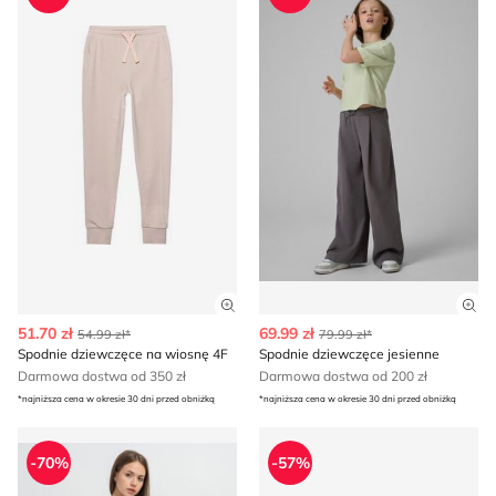
Zobacz szczegóły produktu
Zob
51.70 zł
69.99 zł
54.99 zł*
79.99 zł*
Spodnie dziewczęce na wiosnę 4F
Spodnie dziewczęce jesienne
Darmowa dostwa od 350 zł
Darmowa dostwa od 200 zł
*najniższa cena w okresie 30 dni przed obniżką
*najniższa cena w okresie 30 dni przed obniżką
Spodnie dziewczęce na wiosnę Reporter
Spodnie dziewczęce na wio
-70%
-57%