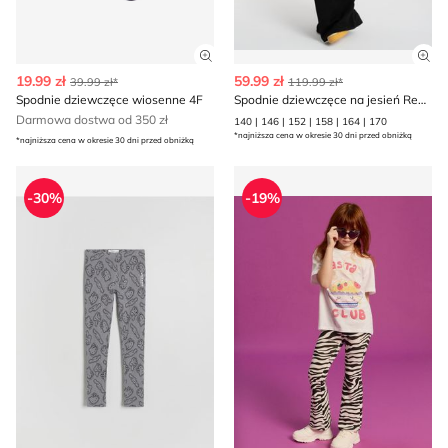
Zobacz szczegóły produktu
Zob
19.99 zł
59.99 zł
39.99 zł*
119.99 zł*
Spodnie dziewczęce wiosenne 4F
Spodnie dziewczęce na jesień Reporter
Darmowa dostwa od 350 zł
140 | 146 | 152 | 158 | 164 | 170
*najniższa cena w okresie 30 dni przed obniżką
*najniższa cena w okresie 30 dni przed obniżką
Spodnie dziewczęce wiosenne Reserved
Spodnie dziewczęce Sinsay
-30%
-19%