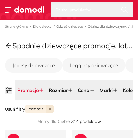
Wysz
Strona główna
Szukaj produktów...
Przełącz menu
Strona główna
Dla dziecka
Odzież dziecięca
Odzież dla dziewczynek
Spo
Spodnie dziewczęce promocje, lato 2026
Jeansy dziewczęce
Legginsy dziewczęce
Sp
Promocje
Rozmiar
Cena
Marki
Kolor
Usuń filtry
Promocje
Mamy dla Ciebie
314 produktów
Spodnie dziewczęce na zimę Reserved
Sinsay - Spodnie dziewczęc