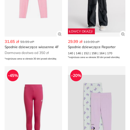
ŁOWCY OKAZJI
Zobacz szczegóły produktu
Zob
31.65 zł
29.99 zł
59.99 zł*
119.99 zł*
Spodnie dziewczęce wiosenne 4F
Spodnie dziewczęce Reporter
Darmowa dostwa od 350 zł
140 | 146 | 152 | 158 | 164 | 170
*najniższa cena w okresie 30 dni przed obniżką
*najniższa cena w okresie 30 dni przed obniżką
Spodnie dziewczęce na wiosnę adidas
Sinsay - Spodnie dziewczęce
-45%
-20%