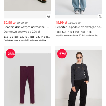
Zobacz szczegóły produktu
Zob
32.99 zł
49.99 zł
39.99 zł*
119.99 zł*
Spodnie dziewczęce na wiosnę Reserved
Reporter - Spodnie dziewczęce na wiosnę
Darmowa dostwa od 200 zł
140 | 146 | 152 | 158 | 164 | 170
*najniższa cena w okresie 30 dni przed obniżką
116 (5-6 lat) | 122 (6-7 lat) | 128 (7-8 lat) | 134 (8 lat) | 140 (9 lat) | 146 (10 lat) | 152 (11 lat) | 158 (12 lat) | 164 (13 lat)
*najniższa cena w okresie 30 dni przed obniżką
Spodnie dziewczęce na wiosnę Reserved
Spodnie dziewczęce jesienn
-28%
-67%