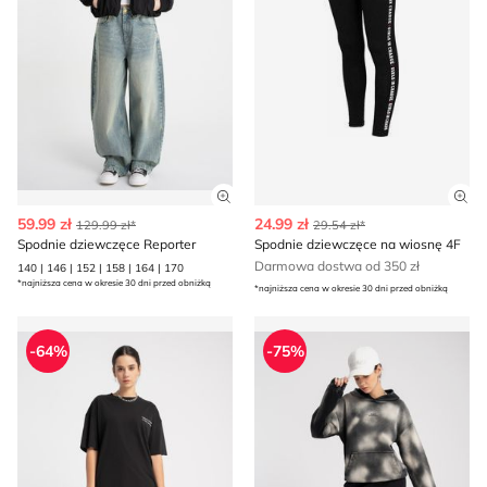
Zobacz szczegóły produktu
Zob
59.99 zł
24.99 zł
129.99 zł*
29.54 zł*
Spodnie dziewczęce Reporter
Spodnie dziewczęce na wiosnę 4F
Darmowa dostwa od 350 zł
140 | 146 | 152 | 158 | 164 | 170
*najniższa cena w okresie 30 dni przed obniżką
*najniższa cena w okresie 30 dni przed obniżką
Spodnie dziewczęce na jesień Reporter
Spodnie dziewczęce jesienn
-64%
-75%