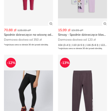
Zobacz szczegóły produktu
Zob
70.88 zł
15.99 zł
128.00 zł*
19.99 zł*
Spodnie dziewczęce na wiosnę adidas
Sinsay - Spodnie dziewczęce klasyczny
Darmowa dostwa od 350 zł
Darmowa dostwa od 120 zł
*najniższa cena w okresie 30 dni przed obniżką
104 (3-4 l) | 110 (4-5 l) | 116 (5-6 l) | 122 (6-7 l) | 128 (7-8 l) | 134 (8-9 l) | 140 (9-10 l) | 98 (2-3 l)
*najniższa cena w okresie 30 dni przed obniżką
Nike - Spodnie dziewczęce wiosenne
Spodnie dziewczęce na wios
-12%
-13%