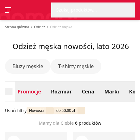
Wyszu
Strona główna
Promocje
Rozmiar
Cena
Marki
Kolo
Szukaj produktów...
Przełącz menu
Strona główna
Odzież
Odzież męska
Odzież męska nowości, lato 2026
Bluzy męskie
T-shirty męskie
Promocje
Rozmiar
Cena
Marki
Kolo
Usuń filtry
Nowości
do 50.00 zł
Mamy dla Ciebie
6 produktów
Sinsay - T-shirt męski na wiosnę
Bluza męska młodzieżowa je