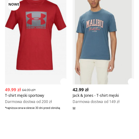
NOWE
Zobacz szczegóły produktu
Zob
49.99 zł
42.99 zł
64.99 zł*
T-shirt męski sportowy
Jack & Jones - T-shirt męski
Darmowa dostwa od 200 zł
Darmowa dostwa od 149 zł
*najniższa cena w okresie 30 dni przed obniżką
M