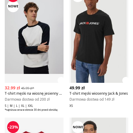
NOWE
Zobacz szczegóły produktu
Zob
32.99 zł
49.99 zł
45.99 zł*
T-shirt męski na wiosnę jesienny Reserved
T-shirt męski wiosenny Jack & Jones
Darmowa dostwa od 200 zł
Darmowa dostwa od 149 zł
S | M | L | XL | XXL
XS
*najniższa cena w okresie 30 dni przed obniżką
T-shirt męski sportowy
Jack & Jones - T-shirt męski
-23%
NOWE