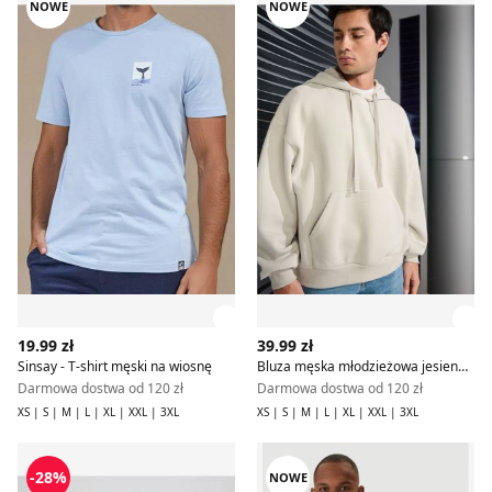
NOWE
NOWE
Zobacz szczegóły produktu
Zob
19.99 zł
39.99 zł
Sinsay - T-shirt męski na wiosnę
Bluza męska młodzieżowa jesienna Sinsay
Darmowa dostwa od 120 zł
Darmowa dostwa od 120 zł
XS | S | M | L | XL | XXL | 3XL
XS | S | M | L | XL | XXL | 3XL
T-shirt męski na wiosnę jesienny Reserved
T-shirt męski wiosenny Jack 
-28%
NOWE