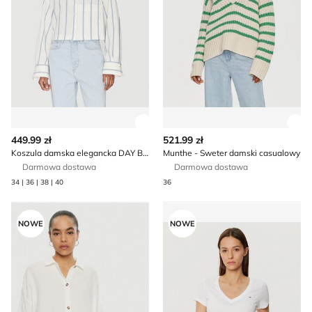
Zobacz szczegóły produktu
Zob
449.99 zł
521.99 zł
Koszula damska elegancka DAY BIRGER ÉT MIKKELSEN
Munthe - Sweter damski casualowy
Darmowa dostawa
Darmowa dostawa
34 | 36 | 38 | 40
36
Koszula damska wiosenna ROXY
Bluzka damska na wiosnę T
NOWE
NOWE