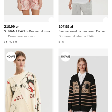
Zobacz szczegóły produktu
Zob
210.99 zł
107.99 zł
SILVIAN HEACH - Koszula damska na wiosnę
Bluzka damska casualowa Converse
Darmowa dostawa
Darmowa dostwa od 149 zł
38 | 40 | 46
S | M
Bluza damska Desigual
Sweter damski na zimę Erma
NOWE
NOWE