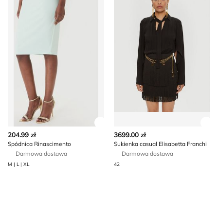
Zobacz szczegóły produktu
Zob
204.99 zł
3699.00 zł
Spódnica Rinascimento
Sukienka casual Elisabetta Franchi
Darmowa dostawa
Darmowa dostawa
M | L | XL
42