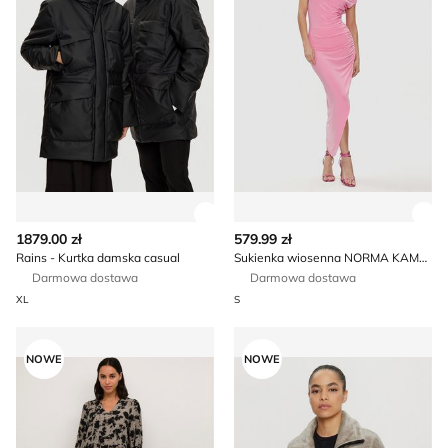
Zobacz szczegóły produktu
Zob
1879.00 zł
579.99 zł
Rains - Kurtka damska casual
Sukienka wiosenna NORMA KAMALI
Darmowa dostawa
Darmowa dostawa
XL
S
Sukienka na wiosnę Karen by Simonsen
Bluza damska jesienna Prote
NOWE
NOWE