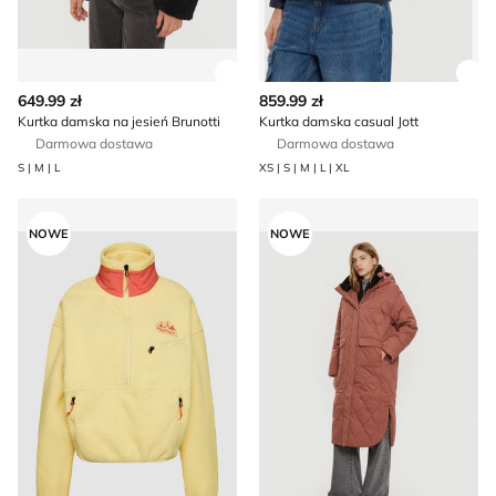
Zobacz szczegóły produktu
Zob
649.99 zł
859.99 zł
Kurtka damska na jesień Brunotti
Kurtka damska casual Jott
Darmowa dostawa
Darmowa dostawa
S | M | L
XS | S | M | L | XL
Bluza damska casualowa jesienna Marmot
Kurtka damska na jesień Bru
NOWE
NOWE