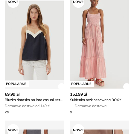
NOWE
NOWE
POPULARNE
POPULARNE
Zobacz szczegóły produktu
Zob
69.99 zł
152.99 zł
Bluzka damska na lato casual Vero Moda
Sukienka rozkloszowana ROXY
Darmowa dostwa od 149 zł
Darmowa dostawa
XS
S
Spodnie damskie w stylu retro DAY BIRGER ÉT MIKKELSE
Ted Baker - Spódnica
NOWE
NOWE