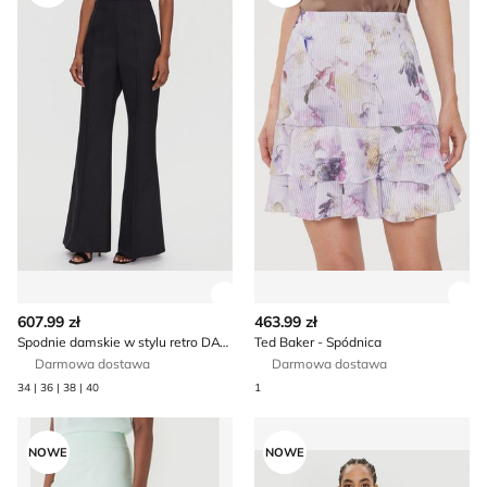
Zobacz szczegóły produktu
Zob
607.99 zł
463.99 zł
Spodnie damskie w stylu retro DAY BIRGER ÉT MIKKELSEN
Ted Baker - Spódnica
Darmowa dostawa
Darmowa dostawa
34 | 36 | 38 | 40
1
Spódnica Rinascimento
Sukienka casual Elisabetta F
NOWE
NOWE