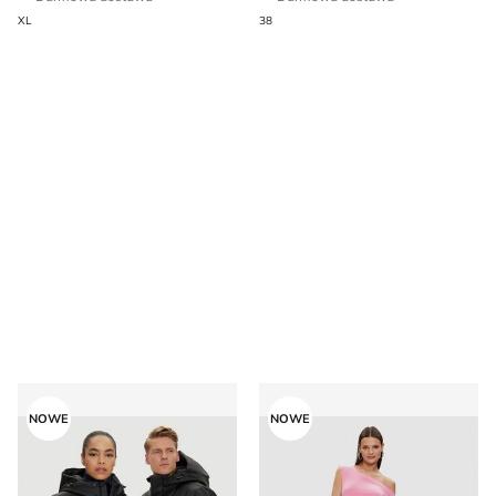
XL
38
Rains - Kurtka damska casual
Sukienka wiosenna NORMA
NOWE
NOWE