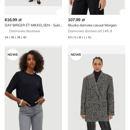
Zobacz szczegóły produktu
Zob
616.99 zł
107.99 zł
DAY BIRGER ÉT MIKKELSEN - Sukienka casualowa
Bluzka damska casual Morgan
Darmowa dostawa
Darmowa dostwa od 149 zł
34 | 36 | 38 | 40
XS | S | M | L | XL
Sweter damski casual Vero Moda
Płaszcz damski casual Hersk
NOWE
NOWE