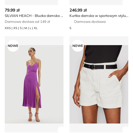
Zobacz szczegóły produktu
Zob
79.99 zł
246.99 zł
SILVIAN HEACH - Bluzka damska na wiosnę młodzieżowa
Kurtka damska w sportowym stylu Aulp
Darmowa dostwa od 149 zł
Darmowa dostawa
XXS | XS | S | M | L | XL
S
Sukienka elegancka Nissa
Szorty letnie Vans
NOWE
NOWE