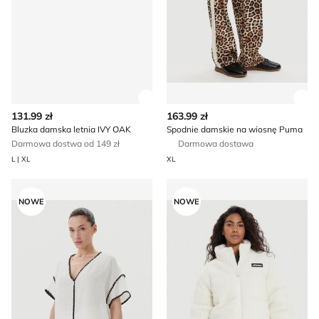
Zobacz szczegóły produktu
Zob
131.99 zł
163.99 zł
Bluzka damska letnia IVY OAK
Spodnie damskie na wiosnę Puma
Darmowa dostwa od 149 zł
Darmowa dostawa
L | XL
XL
Bluzka damska casual ICONA
Kurtka damska zimowa Elles
NOWE
NOWE