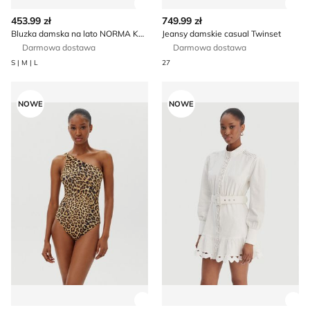
Zobacz szczegóły produktu
Zob
453.99 zł
749.99 zł
Bluzka damska na lato NORMA KAMALI
Jeansy damskie casual Twinset
Darmowa dostawa
Darmowa dostawa
S | M | L
27
NORMA KAMALI - Strój kąpielowy młodzieżowy
SILVIAN HEACH - Sukienka 
NOWE
NOWE
Zobacz szczegóły produktu
Zob