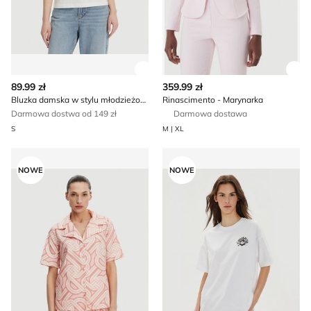
Zobacz szczegóły produktu
Zob
89.99 zł
359.99 zł
Bluzka damska w stylu młodzieżowym Calvin Klein Jeans
Rinascimento - Marynarka
Darmowa dostwa od 149 zł
Darmowa dostawa
S
M | XL
SILVIAN HEACH - Koszula damska na wiosnę
Bluzka damska casualowa C
NOWE
NOWE