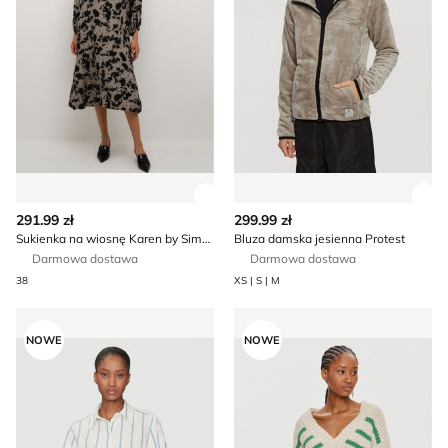
Zobacz szczegóły produktu
Zob
291.99 zł
299.99 zł
Sukienka na wiosnę Karen by Simonsen
Bluza damska jesienna Protest
Darmowa dostawa
Darmowa dostawa
38
XS | S | M
Koszula damska elegancka DAY BIRGER ÉT MIKKELSEN
Munthe - Sweter damski ca
NOWE
NOWE