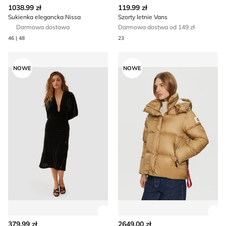
Zobacz szczegóły produktu
Zob
1038.99 zł
119.99 zł
Sukienka elegancka Nissa
Szorty letnie Vans
Darmowa dostawa
Darmowa dostwa od 149 zł
46 | 48
23
Sukienka na wiosnę Undress Code
Kurtka damska casual na jes
NOWE
NOWE
Zobacz szczegóły produktu
Zob
379.99 zł
2649.00 zł