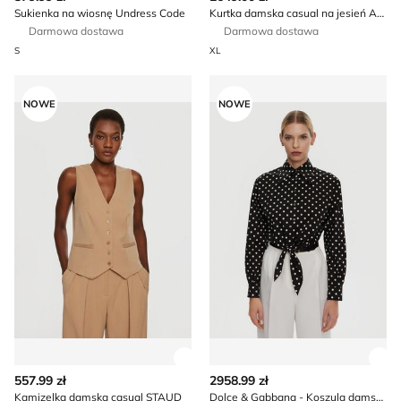
Sukienka na wiosnę Undress Code
Kurtka damska casual na jesień After Label
Darmowa dostawa
Darmowa dostawa
S
XL
Kamizelka damska casual STAUD
Dolce & Gabbana - Koszula 
NOWE
NOWE
Zobacz szczegóły produktu
Zob
557.99 zł
2958.99 zł
Kamizelka damska casual STAUD
Dolce & Gabbana - Koszula damska casual