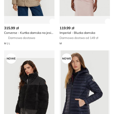
Zobacz szczegóły produktu
Zob
315.99 zł
119.99 zł
Converse - Kurtka damska na jesień
Imperial - Bluzka damska
Darmowa dostawa
Darmowa dostwa od 149 zł
M | L
M
Kurtka damska na jesień Brunotti
Kurtka damska casual Jott
NOWE
NOWE