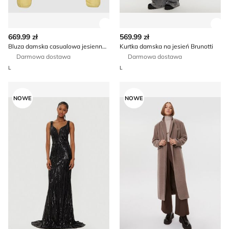
Zobacz szczegóły produktu
Zob
669.99 zł
569.99 zł
Bluza damska casualowa jesienna Marmot
Kurtka damska na jesień Brunotti
Darmowa dostawa
Darmowa dostawa
L
L
Sukienka elegancka Fracomina
Płaszcz damski casualowy H
NOWE
NOWE