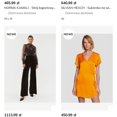
465.99 zł
640.99 zł
NORMA KAMALI - Strój kąpielowy młodzieżowy
SILVIAN HEACH - Sukienka na wiosnę
Darmowa dostawa
Darmowa dostawa
XS | M
42
SILVIAN HEACH - Kombinezon damski
Sukienka trapezowa Americ
NOWE
NOWE
Zobacz szczegóły produktu
Zob
1113.99 zł
450.99 zł