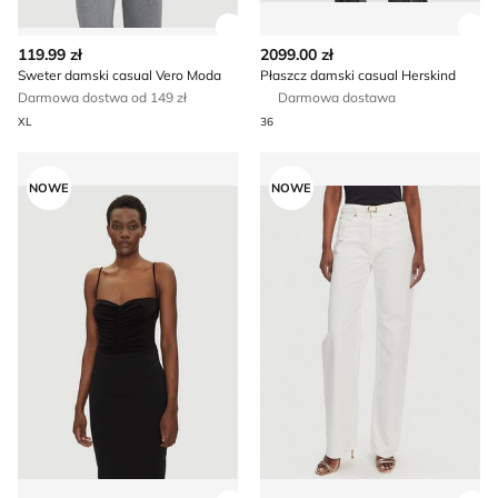
Zobacz szczegóły produktu
Zob
119.99 zł
2099.00 zł
Sweter damski casual Vero Moda
Płaszcz damski casual Herskind
Darmowa dostwa od 149 zł
Darmowa dostawa
XL
36
Bluzka damska na lato NORMA KAMALI
Jeansy damskie casual Twin
NOWE
NOWE