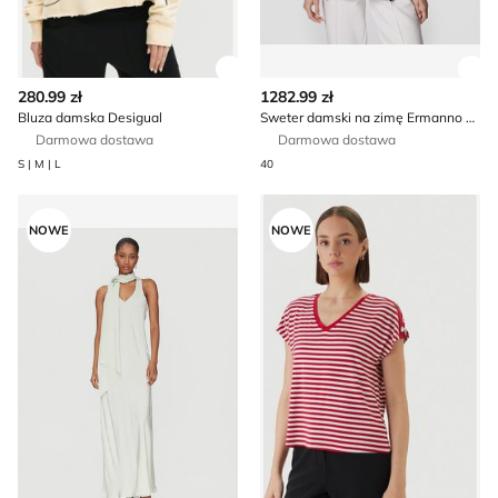
Zobacz szczegóły produktu
Zob
280.99 zł
1282.99 zł
Bluza damska Desigual
Sweter damski na zimę Ermanno Firenze
Darmowa dostawa
Darmowa dostawa
S | M | L
40
DAY BIRGER ÉT MIKKELSEN - Sukienka casualowa
Bluzka damska casual Morg
NOWE
NOWE