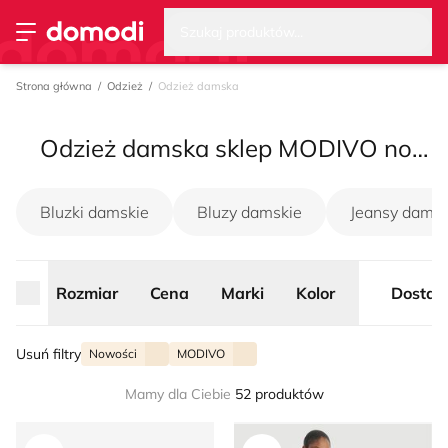
Wysz
Strona główna
Rozmiar
Cena
Marki
Kolor
Dostaw
Szukaj produktów...
Przełącz menu
Strona główna
Odzież
Odzież damska
Odzież damska sklep MODIVO nowości, lato 2026
Bluzki damskie
Bluzy damskie
Jeansy damsk
Rozmiar
Cena
Marki
Kolor
Dostaw
Usuń filtry
Nowości
MODIVO
Mamy dla Ciebie
52 produktów
Bluzka damska na lato casual Vero Moda
Sukienka rozkloszowana RO