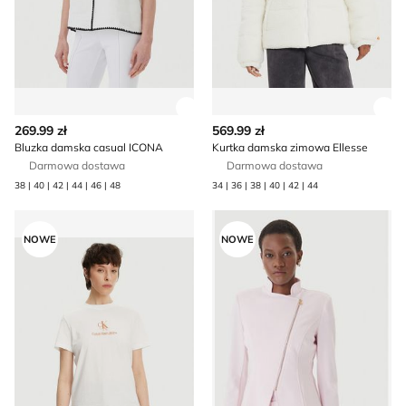
Zobacz szczegóły produktu
Zob
269.99 zł
569.99 zł
Bluzka damska casual ICONA
Kurtka damska zimowa Ellesse
Darmowa dostawa
Darmowa dostawa
38 | 40 | 42 | 44 | 46 | 48
34 | 36 | 38 | 40 | 42 | 44
Bluzka damska w stylu młodzieżowym Calvin Klein Jeans
Rinascimento - Marynarka
NOWE
NOWE