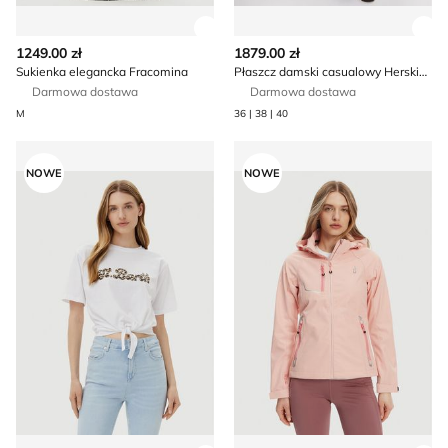
Zobacz szczegóły produktu
Zob
1249.00 zł
1879.00 zł
Sukienka elegancka Fracomina
Płaszcz damski casualowy Herskind
Darmowa dostawa
Darmowa dostawa
M
36 | 38 | 40
SILVIAN HEACH - Bluzka damska na wiosnę młodzieżowa
Kurtka damska w sportowym
NOWE
NOWE