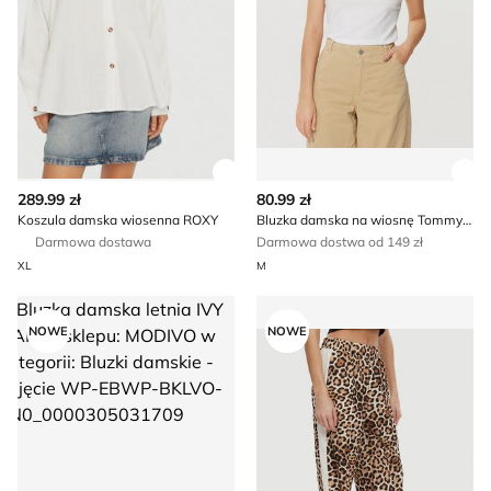
Zobacz szczegóły produktu
Zob
289.99 zł
80.99 zł
Koszula damska wiosenna ROXY
Bluzka damska na wiosnę Tommy Jeans
Darmowa dostawa
Darmowa dostwa od 149 zł
XL
M
Bluzka damska letnia IVY OAK
Spodnie damskie na wiosnę
NOWE
NOWE