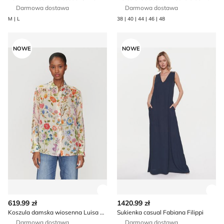
Darmowa dostawa
Darmowa dostawa
M | L
38 | 40 | 44 | 46 | 48
Koszula damska wiosenna Luisa Spagnoli
Sukienka casual Fabiana Fili
NOWE
NOWE
Zobacz szczegóły produktu
Zob
619.99 zł
1420.99 zł
Koszula damska wiosenna Luisa Spagnoli
Sukienka casual Fabiana Filippi
Darmowa dostawa
Darmowa dostawa