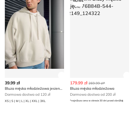
NOWE
Zobacz szczegóły produktu
Zob
39.99 zł
179.99 zł
269.99 zł*
Bluza męska młodzieżowa jesienna Sinsay
Bluza męska młodzieżowa
Darmowa dostwa od 120 zł
Darmowa dostwa od 200 zł
XS | S | M | L | XL | XXL | 3XL
*najniższa cena w okresie 30 dni przed obniżką