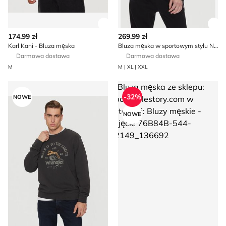
Zobacz szczegóły produktu
Zob
174.99 zł
269.99 zł
Karl Kani - Bluza męska
Bluza męska w sportowym stylu Nike
Darmowa dostawa
Darmowa dostawa
M
M | XL | XXL
Bluza męska jesienna Wrangler
Bluza męska
-32%
NOWE
NOWE