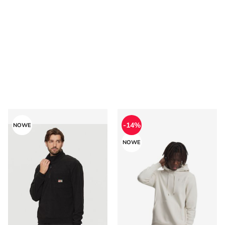
Bluza męska Protest
Bluza męska
-14%
NOWE
NOWE