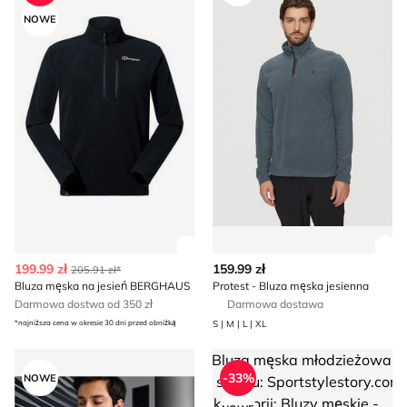
NOWE
Zobacz szczegóły produktu
Zob
199.99 zł
159.99 zł
205.91 zł*
Bluza męska na jesień BERGHAUS
Protest - Bluza męska jesienna
Darmowa dostwa od 350 zł
Darmowa dostawa
*najniższa cena w okresie 30 dni przed obniżką
S | M | L | XL
Bluza męska młodzieżowa jesienna Sinsay
Bluza męska młodzieżowa
-33%
NOWE