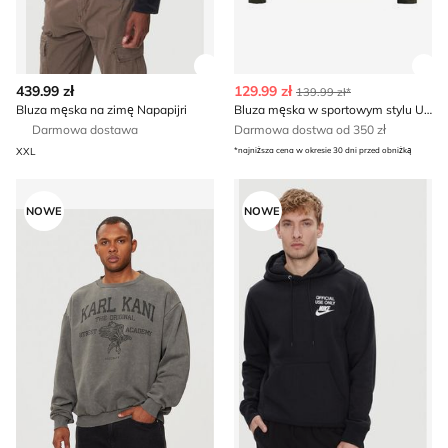
Zobacz szczegóły produktu
Zob
439.99 zł
129.99 zł
139.99 zł*
Bluza męska na zimę Napapijri
Bluza męska w sportowym stylu Under Armour
Darmowa dostawa
Darmowa dostwa od 350 zł
XXL
*najniższa cena w okresie 30 dni przed obniżką
Karl Kani - Bluza męska
Bluza męska w sportowym st
NOWE
NOWE