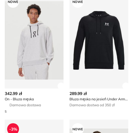
NOWE
NOWE
Zobacz szczegóły produktu
Zob
342.99 zł
289.99 zł
On - Bluza męska
Bluza męska na jesień Under Armour
Darmowa dostawa
Darmowa dostwa od 350 zł
S
Bluza męska na jesień BERGHAUS
Protest - Bluza męska jesien
-3%
NOWE