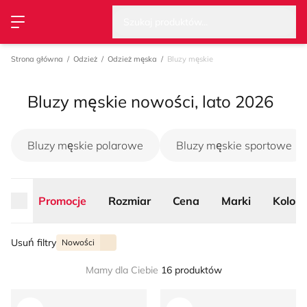
Wysz
Strona główna
Promocje
Rozmiar
Cena
Marki
Kolor
Szukaj produktów...
Przełącz menu
Strona główna
Odzież
Odzież męska
Bluzy męskie
Bluzy męskie nowości, lato 2026
Bluzy męskie polarowe
Bluzy męskie sportowe
Promocje
Rozmiar
Cena
Marki
Kolor
Usuń filtry
Nowości
Mamy dla Ciebie
16 produktów
On - Bluza męska
Bluza męska na jesień Unde