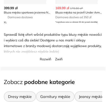
Zobacz szczegóły produktu
Zob
399.99 zł
169.99 zł
178.80 zł*
Bluza męska sportowa jesienna Nike
Bluza męska na jesień Under Armour
Darmowa dostawa
Darmowa dostwa od 350 zł
XL
*najniższa cena w okresie 30 dni przed obniżką
Sprawdź listę ofert wśród produktów typu bluzy męskie nowości
i wybierz coś dla siebie! Dostępne u nas marki i sklepy
internetowe z branży modowej dostarczają wyjątkowe produkty,
których nie znajdziesz nigdzie indziej
Rozwiń
Zwiń
Zobacz
podobne kategorie
Dresy męskie
Garnitury męskie
Jeansy męskie