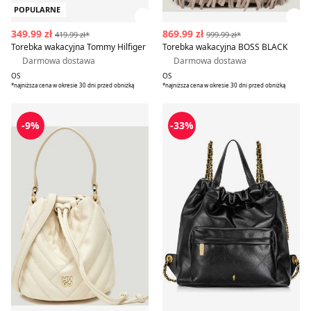
POPULARNE
Zobacz szczegóły produktu
Zob
349.99 zł
869.99 zł
419.99 zł*
999.99 zł*
Torebka wakacyjna Tommy Hilfiger
Torebka wakacyjna BOSS BLACK
Darmowa dostawa
Darmowa dostawa
OS
OS
*najniższa cena w okresie 30 dni przed obniżką
*najniższa cena w okresie 30 dni przed obniżką
Torebka na wakacje HUGO
Torebka elegancka OCHNIK
-9%
-33%