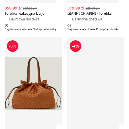
Zobacz szczegóły produktu
Zob
359.99 zł
319.99 zł
389.99 zł*
329.99 zł*
Torebka wakacyjna Liu Jo
GIANNI CHIARINI - Torebka
Darmowa dostawa
Darmowa dostawa
OS
OS
*najniższa cena w okresie 30 dni przed obniżką
*najniższa cena w okresie 30 dni przed obniżką
Torebka wakacyjna Liu Jo
Torebka wakacyjna Karl Lag
-8%
-4%