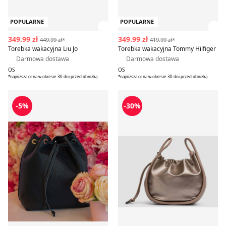
POPULARNE
POPULARNE
Zobacz szczegóły produktu
Zob
349.99 zł
349.99 zł
449.99 zł*
419.99 zł*
Torebka wakacyjna Liu Jo
Torebka wakacyjna Tommy Hilfiger
Darmowa dostawa
Darmowa dostawa
OS
OS
*najniższa cena w okresie 30 dni przed obniżką
*najniższa cena w okresie 30 dni przed obniżką
Torebka wakacyjna
Wonders - Torebka wakacyj
-5%
-30%