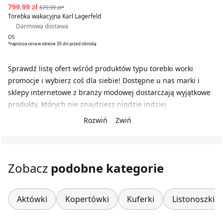
799.99 zł
879.99 zł*
Torebka wakacyjna Karl Lagerfeld
Darmowa dostawa
OS
*najniższa cena w okresie 30 dni przed obniżką
Sprawdź listę ofert wśród produktów typu torebki worki
promocje i wybierz coś dla siebie! Dostępne u nas marki i
sklepy internetowe z branży modowej dostarczają wyjątkowe
produkty, których nie znajdziesz nigdzie indziej
Rozwiń
Zwiń
Zobacz
podobne kategorie
Aktówki
Kopertówki
Kuferki
Listonoszki