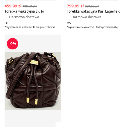
Zobacz szczegóły produktu
Zob
459.99 zł
799.99 zł
499.99 zł*
829.99 zł*
Torebka wakacyjna Liu Jo
Torebka wakacyjna Karl Lagerfeld
Darmowa dostawa
Darmowa dostawa
OS
OS
*najniższa cena w okresie 30 dni przed obniżką
*najniższa cena w okresie 30 dni przed obniżką
Torebka wakacyjna Karl Lagerfeld
-9%
Zobacz szczegóły produktu