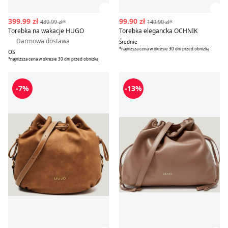
Zobacz szczegóły produktu
Zob
399.99 zł
99.90 zł
439.99 zł*
149.90 zł*
Torebka na wakacje HUGO
Torebka elegancka OCHNIK
Darmowa dostawa
Średnie
*najniższa cena w okresie 30 dni przed obniżką
OS
*najniższa cena w okresie 30 dni przed obniżką
Torebka na wakacje Liu Jo
Liu Jo - Torebka na wakacje
-7%
-13%