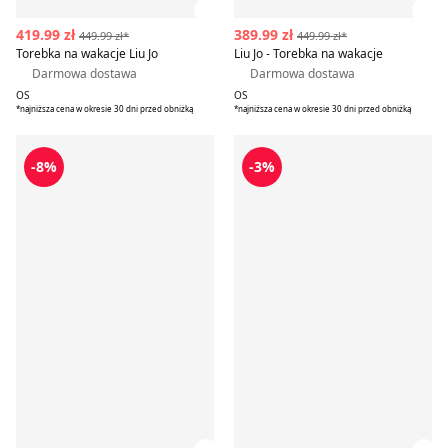
Zobacz szczegóły produktu
Zob
419.99 zł
389.99 zł
449.99 zł*
449.99 zł*
Torebka na wakacje Liu Jo
Liu Jo - Torebka na wakacje
Darmowa dostawa
Darmowa dostawa
OS
OS
*najniższa cena w okresie 30 dni przed obniżką
*najniższa cena w okresie 30 dni przed obniżką
Torebka wakacyjna Liu Jo
GIANNI CHIARINI - Torebka
-8%
-3%