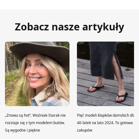
Zobacz nasze artykuły
„Znowu są hot”. Woźniak-Starak nie
Pięć modeli klapków damskich dla
rozstaje się z tym modelem butów.
40-latek na lato 2024. To gotowa lis
Są wygodne i piękne
zakupów