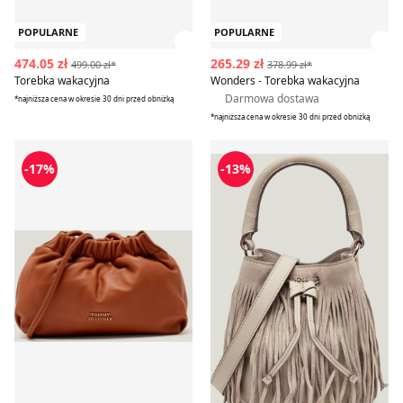
POPULARNE
POPULARNE
Zobacz szczegóły produktu
Zob
474.05 zł
265.29 zł
499.00 zł*
378.99 zł*
Torebka wakacyjna
Wonders - Torebka wakacyjna
Darmowa dostawa
*najniższa cena w okresie 30 dni przed obniżką
*najniższa cena w okresie 30 dni przed obniżką
Torebka wakacyjna Tommy Hilfiger
Torebka wakacyjna BOSS B
-17%
-13%