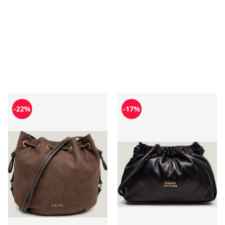
Torebka wakacyjna Liu Jo
Torebka wakacyjna Tommy H
-22%
-17%