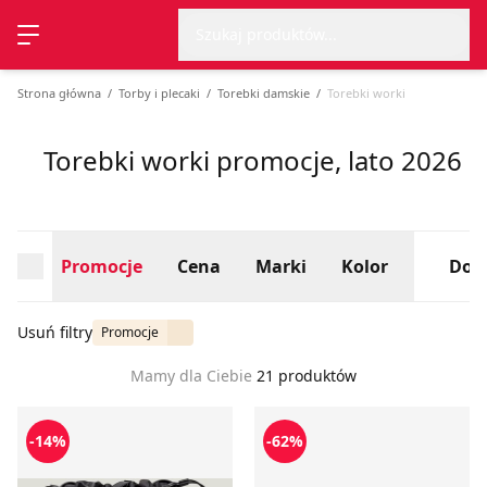
Wyszu
Strona główna
Promocje
Cena
Marki
Kolor
Dos
Szukaj produktów...
Przełącz menu
Strona główna
Torby i plecaki
Torebki damskie
Torebki worki
Torebki worki promocje, lato 2026
Promocje
Cena
Marki
Kolor
Dos
Usuń filtry
Promocje
Mamy dla Ciebie
21 produktów
Torebka wakacyjna Pinko
Torebka letni
-14%
-62%