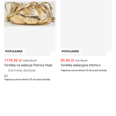
POPULARNE
POPULARNE
Zobacz szczegóły produktu
Zob
1179.99 zł
95.90 zł
1269.99 zł*
121.90 zł*
Torebka na wakacje Patrizia Pepe
Torebka wakacyjna Intimica
Darmowa dostawa
*najniższa cena w okresie 30 dni przed obniżką
OS
*najniższa cena w okresie 30 dni przed obniżką