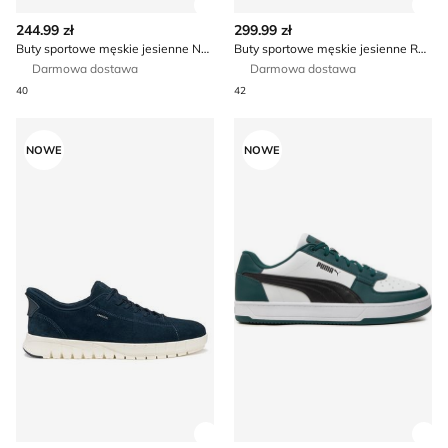
Zobacz szczegóły produktu
Zob
244.99 zł
299.99 zł
Buty sportowe męskie jesienne Napapijri
Buty sportowe męskie jesienne Reebok
Darmowa dostawa
Darmowa dostawa
40
42
Buty sportowe męskie Geox
Puma - Buty sportowe męsk
NOWE
NOWE
Zobacz szczegóły produktu
Zob