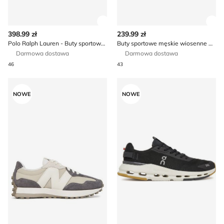
Zobacz szczegóły produktu
Zob
398.99 zł
239.99 zł
Polo Ralph Lauren - Buty sportowe męskie na wiosnę
Buty sportowe męskie wiosenne BADURA
Darmowa dostawa
Darmowa dostawa
46
43
Buty sportowe męskie wiosenne New Balance
Buty sportowe męskie jesie
NOWE
NOWE