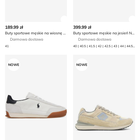
Zobacz szczegóły produktu
Zob
189.99 zł
399.99 zł
Buty sportowe męskie na wiosnę Skechers
Buty sportowe męskie na jesień New Balance
Darmowa dostawa
Darmowa dostawa
41
40 | 40.5 | 41.5 | 42 | 42.5 | 43 | 44 | 44.5 | 45 | 45.5 | 46.5 | 47.5
Polo Ralph Lauren - Buty sportowe męskie na wiosnę
Buty sportowe męskie wio
NOWE
NOWE