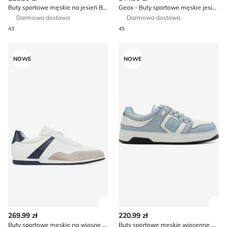
Buty sportowe męskie na jesień Bugatti
Geox - Buty sportowe męskie jesienne
Darmowa dostawa
Darmowa dostawa
43
45
Buty sportowe męskie na wiosnę Geox
Buty sportowe męskie wio
NOWE
NOWE
Zobacz szczegóły produktu
Zob
269.99 zł
220.99 zł
Buty sportowe męskie na wiosnę Geox
Buty sportowe męskie wiosenne BADURA