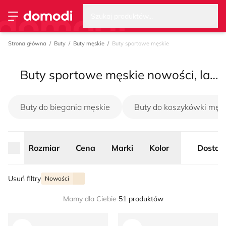
Wysz
Strona główna
Rozmiar
Cena
Marki
Kolor
Dostaw
Szukaj produktów...
Przełącz menu
Strona główna
Buty
Buty męskie
Buty sportowe męskie
Buty sportowe męskie nowości, lato 2026
Buty do biegania męskie
Buty do koszykówki męs
Rozmiar
Cena
Marki
Kolor
Dostaw
Usuń filtry
Nowości
Mamy dla Ciebie
51 produktów
Karl Kani - Buty sportowe męskie na jesień
Giuseppe Zanotti - Buty spo