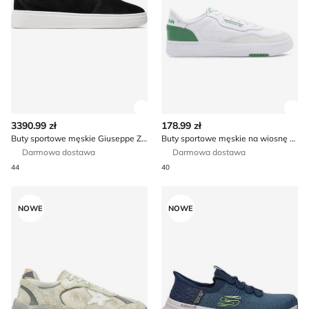
Zobacz szczegóły produktu
Zob
3390.99 zł
178.99 zł
Buty sportowe męskie Giuseppe Zanotti
Buty sportowe męskie na wiosnę Reebok
Darmowa dostawa
Darmowa dostawa
44
40
Golden Goose - Buty sportowe męskie na wiosnę
Buty sportowe męskie wiosen
NOWE
NOWE