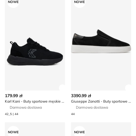
NOWE
NOWE
Zobacz szczegóły produktu
Zob
179.99 zł
3390.99 zł
Karl Kani - Buty sportowe męskie na jesień
Giuseppe Zanotti - Buty sportowe męskie
Darmowa dostawa
Darmowa dostawa
42_5 | 44
44
Buty sportowe męskie jesienne adidas
Buty sportowe męskie na w
NOWE
NOWE