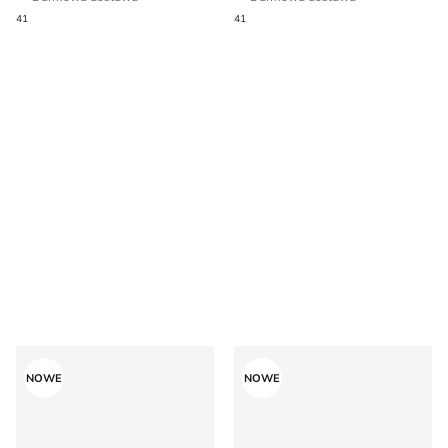
41
41
Buty sportowe męskie na jesień Tommy Hilfiger
Buty sportowe męskie jesie
NOWE
NOWE