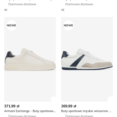
Darmowa dostawa
Darmowa dostawa
41
42
Armani Exchange - Buty sportowe męskie na wiosnę
Buty sportowe męskie wios
NOWE
NOWE
Zobacz szczegóły produktu
Zob
371.99 zł
269.99 zł
Armani Exchange - Buty sportowe męskie na wiosnę
Buty sportowe męskie wiosenne Geox
Darmowa dostawa
Darmowa dostawa