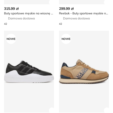
Zobacz szczegóły produktu
Zob
315.99 zł
299.99 zł
Buty sportowe męskie na wiosnę Skechers
Reebok - Buty sportowe męskie na jesień
Darmowa dostawa
Darmowa dostawa
42
42
Buty sportowe męskie na wiosnę adidas
Buty sportowe męskie wiosen
NOWE
NOWE