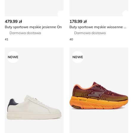
Zobacz szczegóły produktu
Zob
479.99 zł
178.99 zł
Buty sportowe męskie jesienne On
Buty sportowe męskie wiosenne Reebok
Darmowa dostawa
Darmowa dostawa
41
40
Buty sportowe męskie na wiosnę Armani Exchange
Buty sportowe męskie na wi
NOWE
NOWE