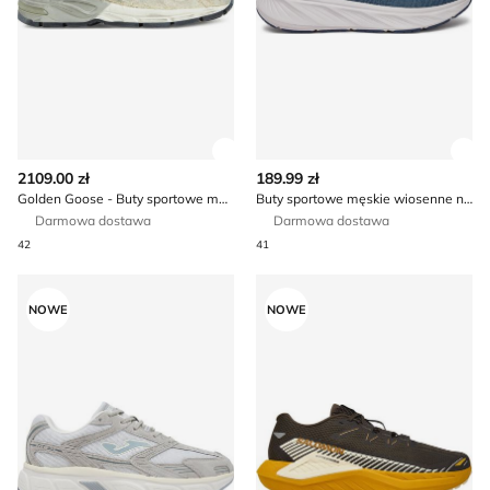
Zobacz szczegóły produktu
Zob
2109.00 zł
189.99 zł
Golden Goose - Buty sportowe męskie na wiosnę
Buty sportowe męskie wiosenne na jesień Skechers
Darmowa dostawa
Darmowa dostawa
42
41
Buty sportowe męskie na wiosnę Joma
Buty sportowe męskie jesie
NOWE
NOWE