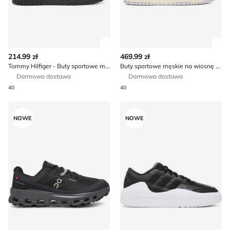
Zobacz szczegóły produktu
Zob
214.99 zł
469.99 zł
Tommy Hilfiger - Buty sportowe męskie na jesień
Buty sportowe męskie na wiosnę Nike
Darmowa dostawa
Darmowa dostawa
40
40
Buty sportowe męskie jesienne On
Buty sportowe męskie adida
NOWE
NOWE