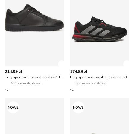
Zobacz szczegóły produktu
Zob
214.99 zł
174.99 zł
Buty sportowe męskie na jesień Tommy Hilfiger
Buty sportowe męskie jesienne adidas
Darmowa dostawa
Darmowa dostawa
40
42
Buty sportowe męskie na wiosnę Polo Ralph Lauren
Buty sportowe męskie wio
NOWE
NOWE