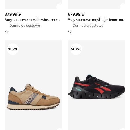
Zobacz szczegóły produktu
Zob
379.99 zł
679.99 zł
Buty sportowe męskie wiosenne New Balance
Buty sportowe męskie jesienne na wiosnę On
Darmowa dostawa
Darmowa dostawa
44
43
Buty sportowe męskie jesienne Napapijri
Buty sportowe męskie jesie
NOWE
NOWE