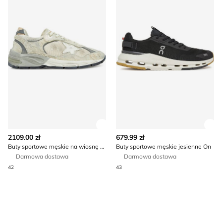
Zobacz szczegóły produktu
Zob
2109.00 zł
679.99 zł
Buty sportowe męskie na wiosnę Golden Goose
Buty sportowe męskie jesienne On
Darmowa dostawa
Darmowa dostawa
42
43