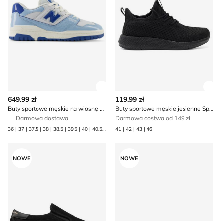
Zobacz szczegóły produktu
Zob
649.99 zł
119.99 zł
Buty sportowe męskie na wiosnę New Balance
Buty sportowe męskie jesienne Sprandi
Darmowa dostawa
Darmowa dostwa od 149 zł
36 | 37 | 37.5 | 38 | 38.5 | 39.5 | 40 | 40.5 | 41.5 | 42 | 42.5 | 43 | 44 | 44.5 | 45 | 45.5 | 46.5 | 47.5
41 | 42 | 43 | 46
Buty sportowe męskie Giuseppe Zanotti
Buty sportowe męskie na w
NOWE
NOWE