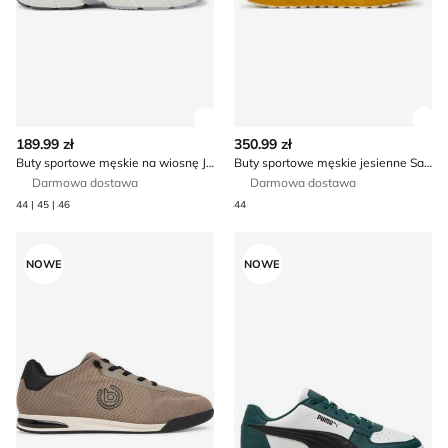
Zobacz szczegóły produktu
Zob
189.99 zł
350.99 zł
Buty sportowe męskie na wiosnę Joma
Buty sportowe męskie jesienne Salomon
Darmowa dostawa
Darmowa dostawa
44 | 45 | 46
44
Buty sportowe męskie jesienne wiosenne Bugatti
Buty sportowe męskie na w
NOWE
NOWE