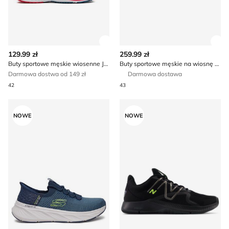
Zobacz szczegóły produktu
Zob
129.99 zł
259.99 zł
Buty sportowe męskie wiosenne Joma
Buty sportowe męskie na wiosnę New Balance
Darmowa dostwa od 149 zł
Darmowa dostawa
42
43
Buty sportowe męskie na wiosnę Skechers
Buty sportowe męskie na je
NOWE
NOWE