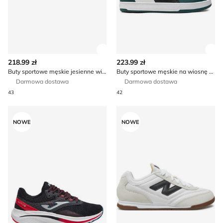
Zobacz szczegóły produktu
Zob
218.99 zł
223.99 zł
Buty sportowe męskie jesienne wiosenne Bugatti
Buty sportowe męskie na wiosnę Puma
Darmowa dostawa
Darmowa dostawa
43
42
Buty sportowe męskie wiosenne Joma
Buty sportowe męskie na w
NOWE
NOWE