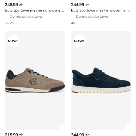
Zobacz szczegóły produktu
Zob
246.99 zł
244.99 zł
Buty sportowe męskie na wiosnę adidas
Buty sportowe męskie wiosenne na jesień Napapijri
Darmowa dostawa
Darmowa dostawa
36_23
40
Buty sportowe męskie na jesień Bugatti
Geox - Buty sportowe męskie
NOWE
NOWE
Zobacz szczegóły produktu
Zob
218.99 zł
344.99 zł