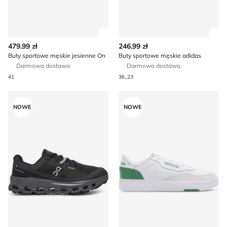
Zobacz szczegóły produktu
Zob
479.99 zł
246.99 zł
Buty sportowe męskie jesienne On
Buty sportowe męskie adidas
Darmowa dostawa
Darmowa dostawa
41
36_23
Buty sportowe męskie jesienne On
Buty sportowe męskie wios
NOWE
NOWE