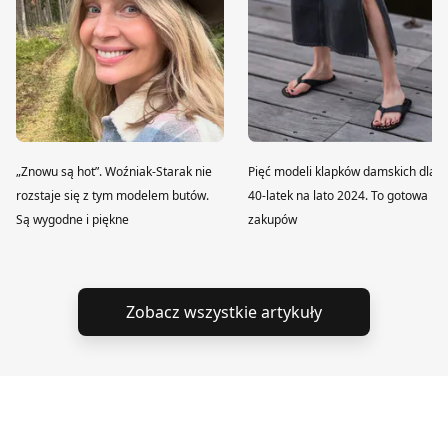
„Znowu są hot”. Woźniak-Starak nie
Pięć modeli klapków damskich dla
rozstaje się z tym modelem butów.
40-latek na lato 2024. To gotowa lis
Są wygodne i piękne
zakupów
Zobacz wszystkie artykuły