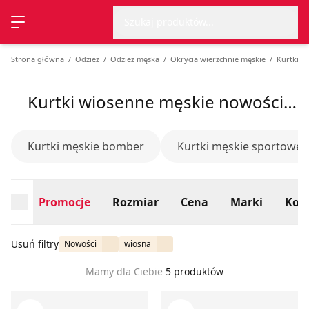
Wyszu
Strona główna
Promocje
Rozmiar
Cena
Marki
Kolo
Szukaj produktów...
Przełącz menu
Strona główna
Odzież
Odzież męska
Okrycia wierzchnie męskie
Kurtki m
Kurtki wiosenne męskie nowości, lato 2026
Kurtki męskie bomber
Kurtki męskie sportowe
Promocje
Rozmiar
Cena
Marki
Kolo
Usuń filtry
Nowości
wiosna
Mamy dla Ciebie
5 produktów
Kurtka męska na wiosnę
Kurtka męska młodzieżowa M