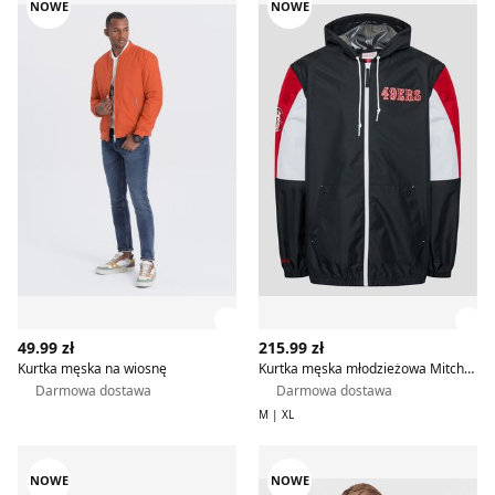
NOWE
NOWE
Zobacz szczegóły produktu
Zob
49.99 zł
215.99 zł
Kurtka męska na wiosnę
Kurtka męska młodzieżowa Mitchell & Ness
Darmowa dostawa
Darmowa dostawa
M | XL
Kurtka męska Under Armour
Kurtka męska na wiosnę 47
NOWE
NOWE