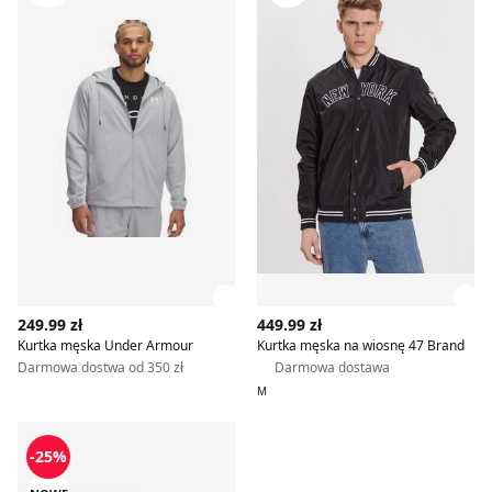
Zobacz szczegóły produktu
Zob
249.99 zł
449.99 zł
Kurtka męska Under Armour
Kurtka męska na wiosnę 47 Brand
Darmowa dostwa od 350 zł
Darmowa dostawa
M
Kurtka męska wiosenna
-25%