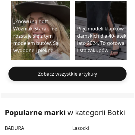
„Znowu są hot”.
Woźniak-Starak nie
Pięć modeli klapków
rozstaje się z tym
damskich dla 40-latek na
modelem butów. Są
lato 2024. To gotowa
wygodne i piękne
lista zakupów
Zobacz wszystkie artykuły
Popularne marki
w kategorii Botki
BADURA
Lasocki