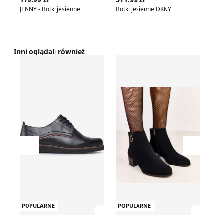
JENNY - Botki jesienne
Botki jesienne DKNY
Bo
Inni oglądali również
Botki jesienne Lasocki
Botki
Mi
Przesuń w lewo
Przesu
POPULARNE
POPULARNE
P
Zobacz szczegóły produktu
Zobac