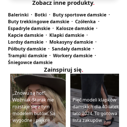
Zobacz inne produkty
.
Balerinki
Botki
Buty sportowe damskie
Buty trekkingowe damskie
Czółenka
Espadryle damskie
Kalosze damskie
Kapcie damskie
Klapki damskie
Lordsy damskie
Mokasyny damskie
Półbuty damskie
Sandały damskie
Trampki damskie
Workery damskie
Śniegowce damskie
Zainspiruj się
.
„Znowu są hot”.
Woźniak-Starak nie
Pięć modeli klapków
rozstaje się z tym
damskich dla 40-latek na
modelem butów. Są
lato 2024. To gotowa
wygodne i piękne
lista zakupów