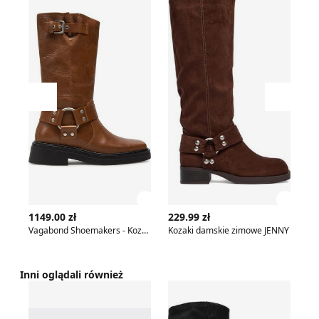
Przesuń w lewo
Przesu
Zobacz szczegóły produktu
Zobac
1149.00 zł
229.99 zł
31
Vagabond Shoemakers - Kozaki damskie na zimę
Kozaki damskie zimowe JENNY
Inni oglądali również
Kozaki damskie WITTCHEN
Kozaki damskie JENNY
Ko