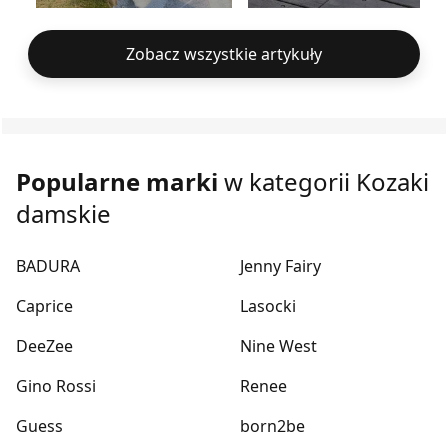
Zobacz wszystkie artykuły
Popularne marki
w kategorii Kozaki
damskie
BADURA
Jenny Fairy
Caprice
Lasocki
DeeZee
Nine West
Gino Rossi
Renee
Guess
born2be