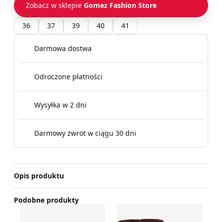
Zobacz w sklepie
Gomez Fashion Store
36
37
39
40
41
Darmowa dostwa
Odroczone płatności
Wysyłka w 2 dni
Darmowy zwrot w ciągu 30 dni
Opis produktu
Podobne produkty
Vagabond Shoemakers - Kozaki damskie na zimę
Kozaki damskie zimowe JE
An