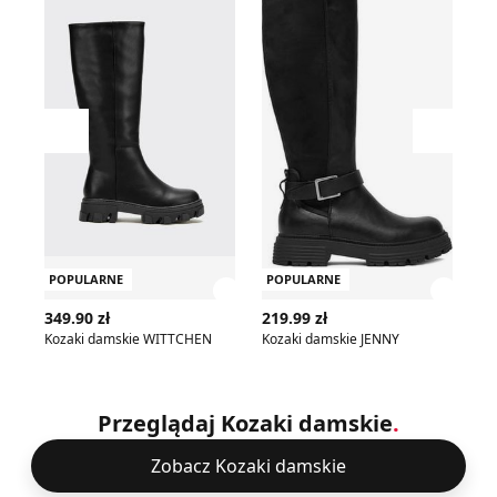
Przesuń w lewo
Przesu
POPULARNE
POPULARNE
P
Zobacz szczegóły produktu
Zobac
349.90 zł
219.99 zł
45
Kozaki damskie WITTCHEN
Kozaki damskie JENNY
Przeglądaj Kozaki damskie
.
Zobacz Kozaki damskie