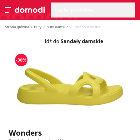
Wyszu
Strona główna
Szukaj produktów...
Przełącz menu
Strona główna
Buty
Buty damskie
Sandały damskie
Idź do
Sandały damskie
-30%
Wonders