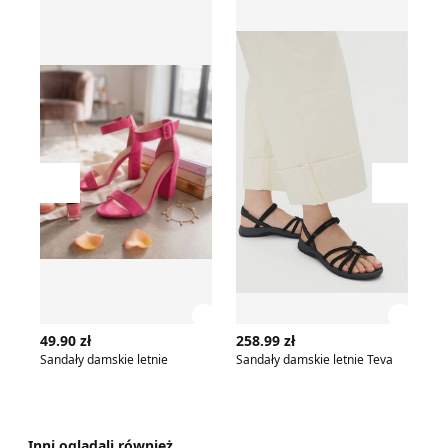
Sandały damskie letnie
Sandały damskie letnie Teva
Sa
Przesuń w lewo
Przesu
Zobacz szczegóły produktu
Zobac
49.90 zł
258.99 zł
18
Sandały damskie letnie
Sandały damskie letnie Teva
Sa
Inni oglądali również