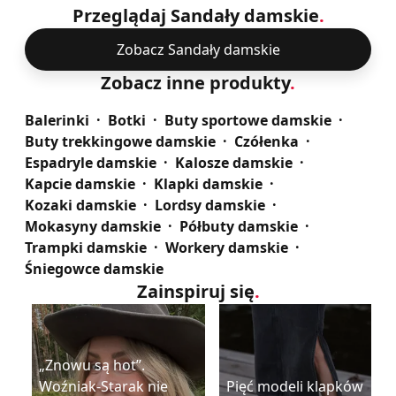
Przeglądaj Sandały damskie
.
Zobacz Sandały damskie
Zobacz inne produkty
.
Balerinki
Botki
Buty sportowe damskie
Buty trekkingowe damskie
Czółenka
Espadryle damskie
Kalosze damskie
Kapcie damskie
Klapki damskie
Kozaki damskie
Lordsy damskie
Mokasyny damskie
Półbuty damskie
Trampki damskie
Workery damskie
Śniegowce damskie
Zainspiruj się
.
„Znowu są hot”.
Woźniak-Starak nie
Pięć modeli klapków