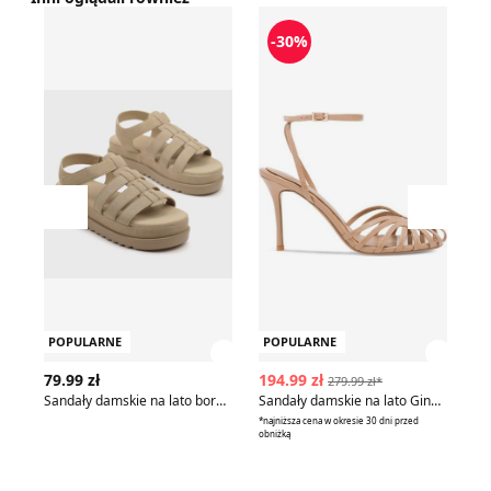
Sandały damskie na lato born2be
Sandały damskie na lato Gin
Sa
-30%
Przesuń w lewo
Przesu
POPULARNE
POPULARNE
P
Zobacz szczegóły produktu
Zobac
79.99 zł
194.99 zł
14
279.99 zł*
Sandały damskie na lato born2be
Sandały damskie na lato Gino Rossi
Sa
*najniższa cena w okresie 30 dni przed
obniżką