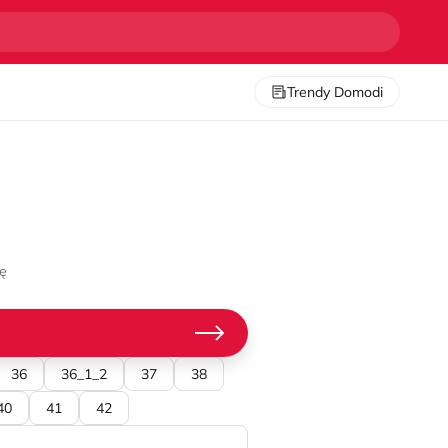
Trendy Domodi
nę
36
36_1_2
37
38
40
41
42