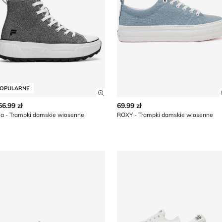
OPULARNE
z szczegóły produktu
Zobacz szczegóły produktu
66.99 zł
69.99 zł
la - Trampki damskie wiosenne
ROXY - Trampki damskie wiosenne
dium
ommy Hilfiger - Trampki damskie na wiosnę
Trampki damskie na wiosnę