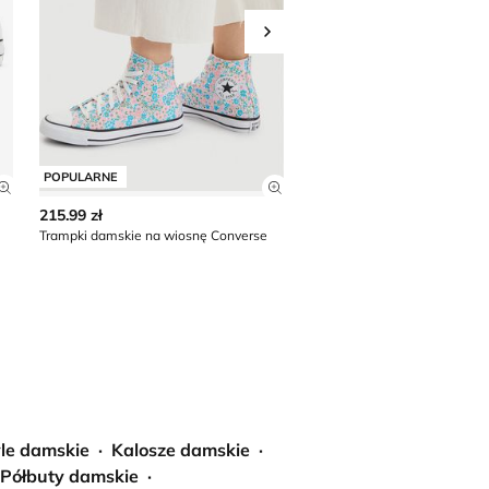
Przesuń w prawo
POPULARNE
POPULARNE
Zobacz szczegóły produktu
Zobacz szczegóły produkt
215.99 zł
169.99 zł
Trampki damskie na wiosnę Converse
Trampki damskie na wiosnę 
le damskie
Kalosze damskie
Półbuty damskie