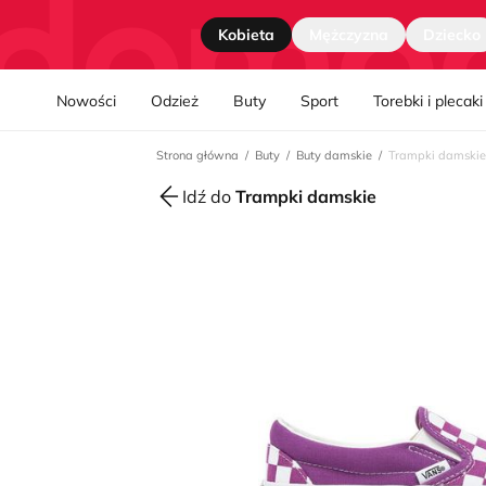
Strona główna
Kobieta
Mężczyzna
Dziecko
Nawgiacja kategorii
Nowości
Odzież
Buty
Sport
Torebki i plecaki
Strona główna
Buty
Buty damskie
Trampki damskie
Idź do
Trampki damskie