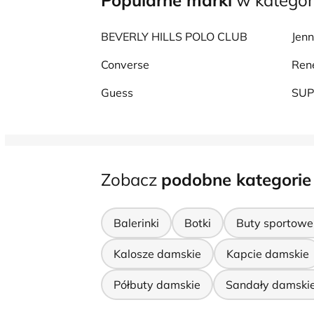
Popularne marki
w kategor
BEVERLY HILLS POLO CLUB
Jenn
Converse
Ren
Guess
SU
Zobacz
podobne kategorie
Balerinki
Botki
Buty sportowe
Kalosze damskie
Kapcie damskie
Półbuty damskie
Sandały damski