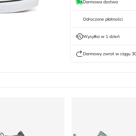
Darmowa dostwa
Odroczone płatności
Wysyłka w 1 dzień
Darmowy zwrot w ciągu 30
ila - Trampki damskie wiosenne
ROXY - Trampki damskie wi