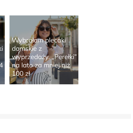
Wybrałam plecaki
i
damskie z
wyprzedaży. „Perełki”
4
na lato za mniej niż
100 zł