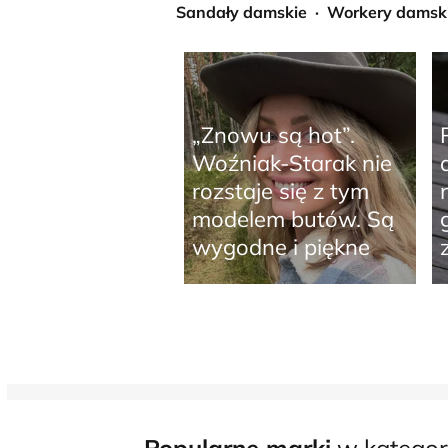
Sandały damskie
Workery damsk
„Znowu są hot”.
Woźniak-Starak nie
rozstaje się z tym
modelem butów. Są
wygodne i piękne