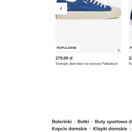
Przesuń w lewo
POPULARNE
P
Zobac
279.99 zł
3
Trampki damskie na wiosnę Palladium
Balerinki
Botki
Buty sportowe 
Kapcie damskie
Klapki damskie