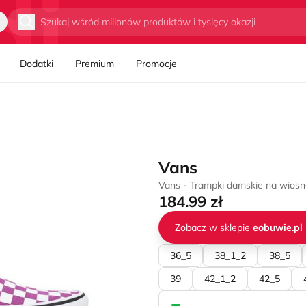
Wyszukaj
Dodatki
Premium
Promocje
Vans
Vans - Trampki damskie na wios
184.99 zł
Zobacz w sklepie
eobuwie.pl
36_5
38_1_2
38_5
39
42_1_2
42_5