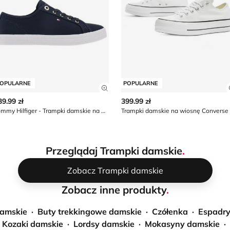
OPULARNE
POPULARNE
z szczegóły produktu
Zobacz szczegóły produktu
39.99 zł
399.99 zł
Tommy Hilfiger - Trampki damskie na wiosnę
Trampki damskie na wiosnę Converse
Przeglądaj Trampki damskie
.
Zobacz Trampki damskie
Zobacz inne produkty
.
damskie
Buty trekkingowe damskie
Czółenka
Espadry
Kozaki damskie
Lordsy damskie
Mokasyny damskie