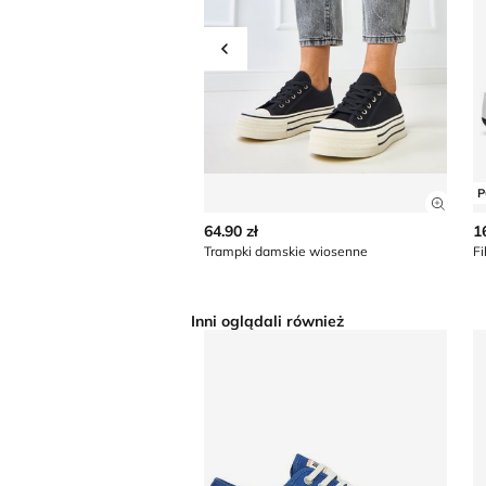
Przesuń w lewo
P
Zobac
64.90 zł
1
Trampki damskie wiosenne
Fi
Inni oglądali również
Trampki damskie na wiosnę Palla
T