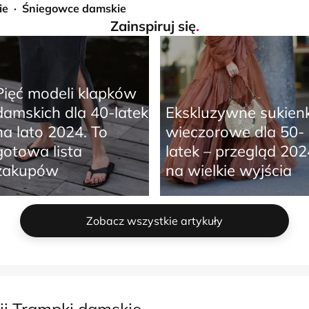
ie
Śniegowce damskie
Zainspiruj się
.
Pięć modeli klapków
damskich dla 40-latek
Ekskluzywne sukienk
na lato 2024. To
wieczorowe dla 50-
gotowa lista
latek – przegląd 202
zakupów
na wielkie wyjścia
Zobacz wszystkie artykuły