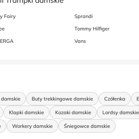
ii Trampki damskie
y Fairy
Sprandi
ee
Tommy Hilfiger
PERGA
Vans
 damskie
Buty trekkingowe damskie
Czółenka
Klapki damskie
Kozaki damskie
Lordsy damskie
e
Workery damskie
Śniegowce damskie