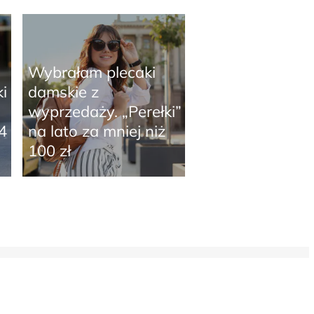
Wybrałam plecaki
i
damskie z
wyprzedaży. „Perełki”
4
na lato za mniej niż
100 zł