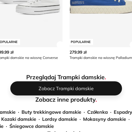
OPULARNE
POPULARNE
z szczegóły produktu
Zobacz szczegóły produktu
99.99 zł
279.99 zł
rampki damskie na wiosnę Converse
Trampki damskie na wiosnę Palladiu
Przeglądaj Trampki damskie
.
Zobacz Trampki damskie
Zobacz inne produkty
.
damskie
Buty trekkingowe damskie
Czółenka
Espadry
Kozaki damskie
Lordsy damskie
Mokasyny damskie
ie
Śniegowce damskie