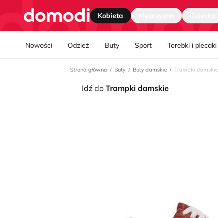
Strona główna
Kobieta
Mężczyzna
Dziecko
Nawgiacja kategorii
Nowości
Odzież
Buty
Sport
Torebki i plecaki
Strona główna
Buty
Buty damskie
Trampki damskie
Idź do
Trampki damskie