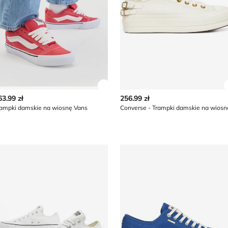
z szczegóły produktu
Zobacz szczegóły produktu
63.99 zł
256.99 zł
rampki damskie na wiosnę Vans
Converse - Trampki damskie na wiosn
 na wiosnę
rampki damskie na wiosnę Converse
Trampki damskie na wiosnę