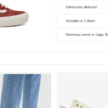
Odroczone płatności
Wysyłka w 1 dzień
Darmowy zwrot w ciągu 30
Couture
rampki damskie na wiosnę Vans
Converse - Trampki damskie