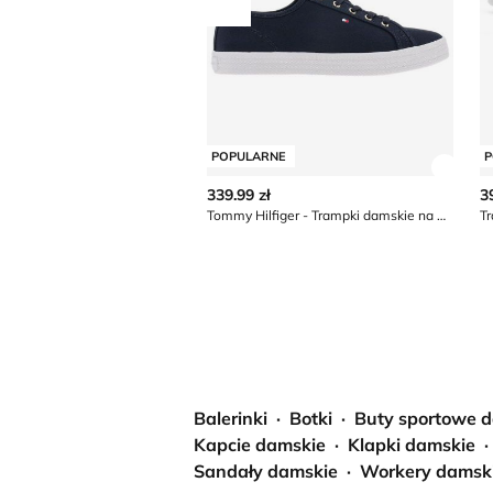
Przesuń w lewo
POPULARNE
P
Zobac
339.99 zł
3
Tommy Hilfiger - Trampki damskie na wiosnę
T
Balerinki
Botki
Buty sportowe 
Kapcie damskie
Klapki damskie
Sandały damskie
Workery damsk