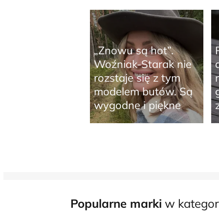
„Znowu są hot”.
Woźniak-Starak nie
rozstaje się z tym
modelem butów. Są
wygodne i piękne
Popularne marki
w kategor