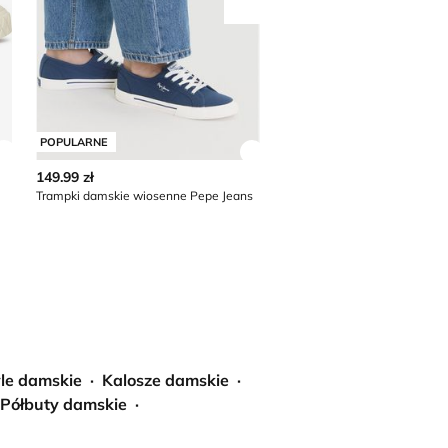
Przesuń w prawo
POPULARNE
POPULARNE
Zobacz szczegóły produktu
Zobacz szczegóły produkt
149.99 zł
230.99 zł
m
Trampki damskie wiosenne Pepe Jeans
le damskie
Kalosze damskie
Półbuty damskie