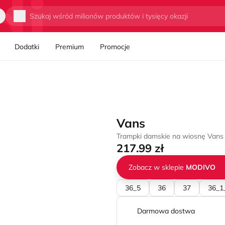
Wyszukaj
Dodatki
Premium
Promocje
Vans
Trampki damskie na wiosnę Vans
217.99 zł
Zobacz w sklepie
MODIVO
36_5
36
37
36_1
Darmowa dostwa