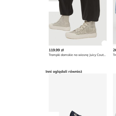
Przesuń w lewo
Zobac
119.99 zł
2
Trampki damskie na wiosnę Juicy Couture
T
Inni oglądali również
Tommy Hilfiger - Trampki damskie
T