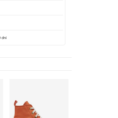
 dni
 na wiosnę
Converse - Trampki damskie na wiosnę
Trampki damskie na 