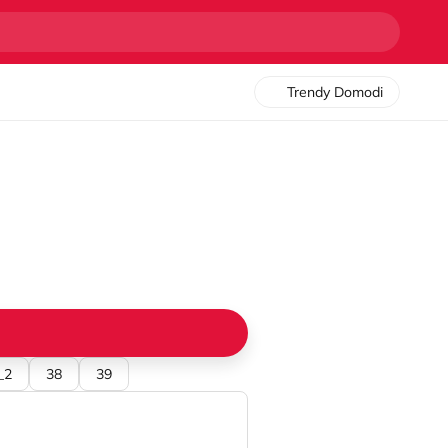
Trendy Domodi
_2
38
39