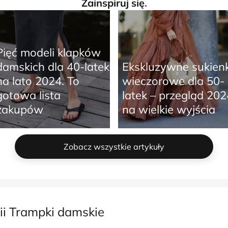
Zainspiruj się
.
Pięć modeli klapków
damskich dla 40-latek
Ekskluzywne sukienk
na lato 2024. To
wieczorowe dla 50-
gotowa lista
latek – przegląd 202
zakupów
na wielkie wyjścia
Zobacz wszystkie artykuły
ii Trampki damskie