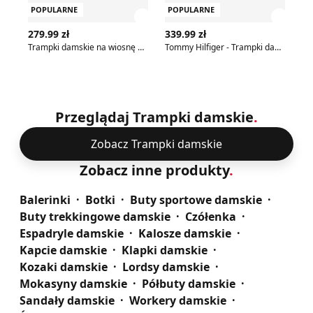
POPULARNE
POPULARNE
P
Zobacz szczegóły produktu
Zobac
279.99 zł
339.99 zł
39
Trampki damskie na wiosnę Palladium
Tommy Hilfiger - Trampki damskie na wiosnę
Przeglądaj Trampki damskie
.
Zobacz Trampki damskie
Zobacz inne produkty
.
Balerinki
Botki
Buty sportowe damskie
Buty trekkingowe damskie
Czółenka
Espadryle damskie
Kalosze damskie
Kapcie damskie
Klapki damskie
Kozaki damskie
Lordsy damskie
Mokasyny damskie
Półbuty damskie
Sandały damskie
Workery damskie