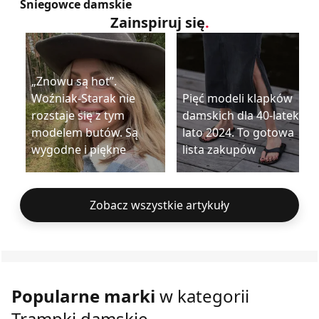
Śniegowce damskie
Zainspiruj się
.
„Znowu są hot”.
Woźniak-Starak nie
Pięć modeli klapków
rozstaje się z tym
damskich dla 40-latek na
modelem butów. Są
lato 2024. To gotowa
wygodne i piękne
lista zakupów
Zobacz wszystkie artykuły
Popularne marki
w kategorii
Trampki damskie