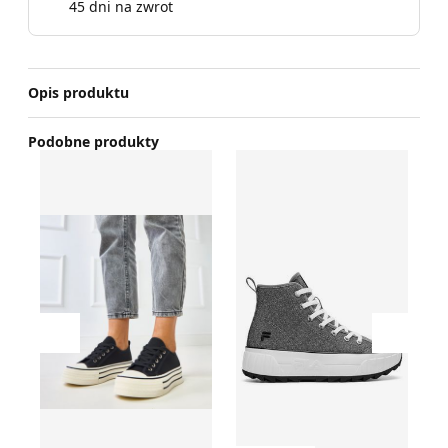
45 dni na zwrot
Opis produktu
Podobne produkty
Trampki damskie wiosenne
Fila - Trampki damskie wio
RO
Przesuń w lewo
Przesu