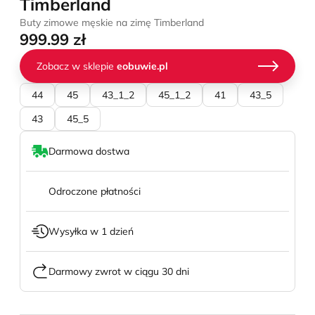
Timberland
Buty zimowe męskie na zimę Timberland
999.99 zł
Zobacz w sklepie
eobuwie.pl
44
45
43_1_2
45_1_2
41
43_5
43
45_5
Darmowa dostwa
Odroczone płatności
Wysyłka w 1 dzień
Darmowy zwrot w ciągu 30 dni