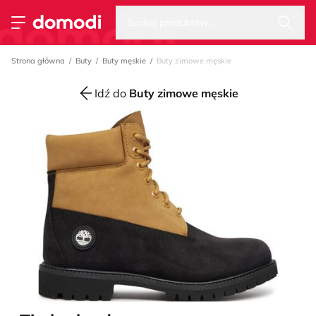
Wysz
Strona główna
Szukaj produktów...
Przełącz menu
Strona główna
Buty
Buty męskie
Buty zimowe męskie
Idź do
Buty zimowe męskie