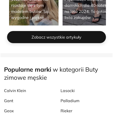
rozstaje się z tym
damskich dla 40-latek
modelem butów. Są
na lato 2024. To gotowa
wygodne i piękne
lista zakupów
Zobacz wszystkie artykuły
Popularne marki
w kategorii Buty
zimowe męskie
Calvin Klein
Lasocki
Gant
Palladium
Geox
Rieker