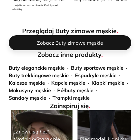
*najniższa cena w okresie 30 dni przed
obniżką
Przeglądaj Buty zimowe męskie
.
Zobacz Buty zimowe męskie
Zobacz inne produkty
.
Buty eleganckie męskie
Buty sportowe męskie
Buty trekkingowe męskie
Espadryle męskie
Kalosze męskie
Kapcie męskie
Klapki męskie
Mokasyny męskie
Półbuty męskie
Sandały męskie
Trampki męskie
Zainspiruj się
.
„Znowu są hot”.
Woźniak-Starak nie
Pięć modeli klapków