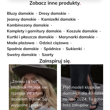
Zobacz inne produkty
.
Bluzy damskie
Dresy damskie
Jeansy damskie
Kamizelki damskie
Kombinezony damskie
Komplety i garnitury damskie
Koszule damskie
Kurtki i płaszcze damskie
Marynarki damskie
Moda plażowa
Odzież ciążowa
Spodnie damskie
Spódnice
Sukienki
Swetry damskie
Szorty
Zainspiruj się
.
„Znowu są hot”.
Woźniak-Starak nie
Pięć modeli klapków
rozstaje się z tym
damskich dla 40-latek
modelem butów. Są
na lato 2024. To gotowa
wygodne i piękne
lista zakupów