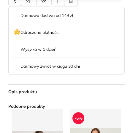
S
XL
XS
L
M
Darmowa dostwa od 149 zł
Odroczone płatności
Wysyłka w 1 dzień
Darmowy zwrot w ciągu 30 dni
Opis produktu
Podobne produkty
Bluzka damska na lato born2be
Bluzka damska Barbour
Bl
-5%