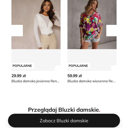
Przesuń w lewo
Przesu
POPULARNE
POPULARNE
P
Zobacz szczegóły produktu
Zobacz
29.99 zł
59.99 zł
28
Bluzka damska jesienna Renee
Bluzka damska wiosenna Renee
Su
Przeglądaj Bluzki damskie
.
Zobacz Bluzki damskie