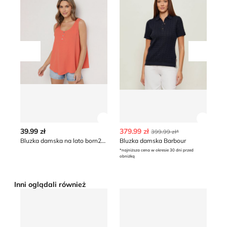
Przesuń w lewo
Przesu
Zobacz szczegóły produktu
Zobacz
39.99 zł
379.99 zł
33
399.99 zł*
Bluzka damska na lato born2be
Bluzka damska Barbour
Bl
*najniższa cena w okresie 30 dni przed
obniżką
Inni oglądali również
Bluzka damska jesienna Renee
Bluzka damska wiosenna R
Su