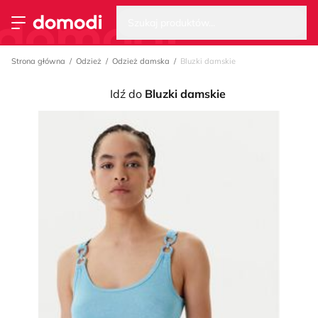
Wysz
Strona główna
Szukaj produktów...
Przełącz menu
Strona główna
Odzież
Odzież damska
Bluzki damskie
Idź do
Bluzki damskie