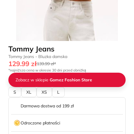
Tommy Jeans
Tommy Jeans - Bluzka damska
129.99 zł
139.99 zł*
*najniższa cena w okresie 30 dni przed obniżką
Zobacz w sklepie
Gomez Fashion Store
S
XL
XS
L
Darmowa dostwa od 199 zł
Odroczone płatności