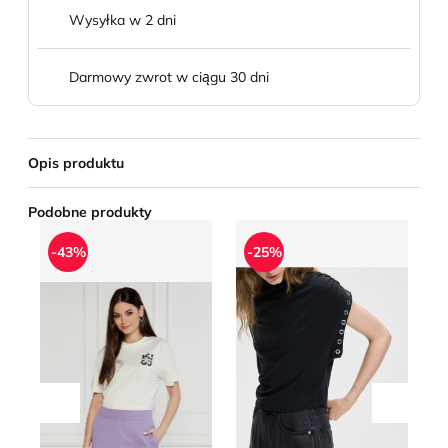
Wysyłka w 2 dni
Darmowy zwrot w ciągu 30 dni
Opis produktu
Podobne produkty
Bluzka damska wiosenna casualowa HUGO
Bluzka damska casualowa n
bo
-43%
-25%
Przesuń w lewo
Przesu