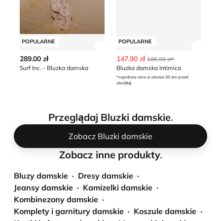
POPULARNE
POPULARNE
P
Zobacz szczegóły produktu
Zobacz
289.00 zł
147.90 zł
59
186.90 zł*
Surf Inc. - Bluzka damska
Bluzka damska Intimica
*najniższa cena w okresie 30 dni przed
obniżką
Przeglądaj Bluzki damskie
.
Zobacz Bluzki damskie
Zobacz inne produkty
.
Bluzy damskie
Dresy damskie
Jeansy damskie
Kamizelki damskie
Kombinezony damskie
Komplety i garnitury damskie
Koszule damskie