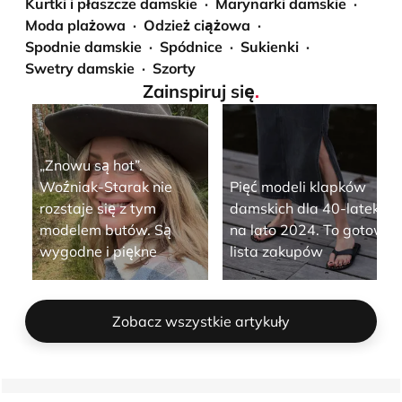
Kurtki i płaszcze damskie
Marynarki damskie
Moda plażowa
Odzież ciążowa
Spodnie damskie
Spódnice
Sukienki
Swetry damskie
Szorty
Zainspiruj się
.
„Znowu są hot”.
Woźniak-Starak nie
Pięć modeli klapków
rozstaje się z tym
damskich dla 40-latek
modelem butów. Są
na lato 2024. To gotowa
wygodne i piękne
lista zakupów
Zobacz wszystkie artykuły