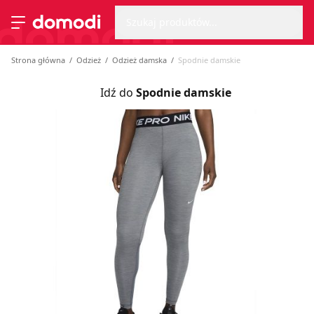
Wyszu
Strona główna
Szukaj produktów...
Przełącz menu
Strona główna
Odzież
Odzież damska
Spodnie damskie
Idź do
Spodnie damskie