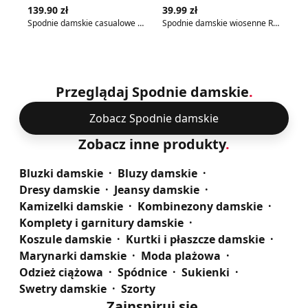
Zobacz szczegóły produktu
Zobac
139.90 zł
39.99 zł
19
Spodnie damskie casualowe na wiosnę Olika
Spodnie damskie wiosenne Renee
Ni
Przeglądaj Spodnie damskie
.
Zobacz Spodnie damskie
Zobacz inne produkty
.
Bluzki damskie
Bluzy damskie
Dresy damskie
Jeansy damskie
Kamizelki damskie
Kombinezony damskie
Komplety i garnitury damskie
Koszule damskie
Kurtki i płaszcze damskie
Marynarki damskie
Moda plażowa
Odzież ciążowa
Spódnice
Sukienki
Swetry damskie
Szorty
Zainspiruj się
.