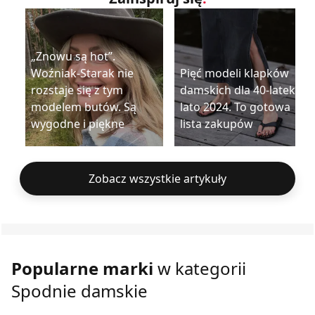
„Znowu są hot”.
Woźniak-Starak nie
Pięć modeli klapków
rozstaje się z tym
damskich dla 40-latek na
modelem butów. Są
lato 2024. To gotowa
wygodne i piękne
lista zakupów
Zobacz wszystkie artykuły
Popularne marki
w kategorii
Spodnie damskie