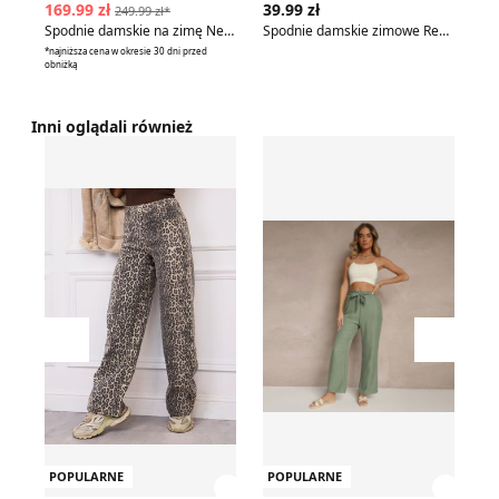
169.99 zł
39.99 zł
89
249.99 zł*
Spodnie damskie na zimę New Balance
Spodnie damskie zimowe Renee
*najniższa cena w okresie 30 dni przed
obniżką
Inni oglądali również
Spodnie damskie casualowe na wiosnę Olika
Spodnie damskie wiosenne
Ni
Przesuń w lewo
Przesu
POPULARNE
POPULARNE
P