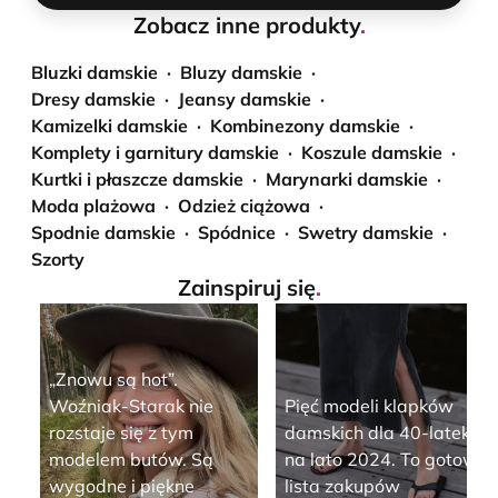
Zobacz inne produkty
.
Bluzki damskie
Bluzy damskie
Dresy damskie
Jeansy damskie
Kamizelki damskie
Kombinezony damskie
Komplety i garnitury damskie
Koszule damskie
Kurtki i płaszcze damskie
Marynarki damskie
Moda plażowa
Odzież ciążowa
Spodnie damskie
Spódnice
Swetry damskie
Szorty
Zainspiruj się
.
„Znowu są hot”.
Woźniak-Starak nie
Pięć modeli klapków
rozstaje się z tym
damskich dla 40-latek
modelem butów. Są
na lato 2024. To gotowa
wygodne i piękne
lista zakupów