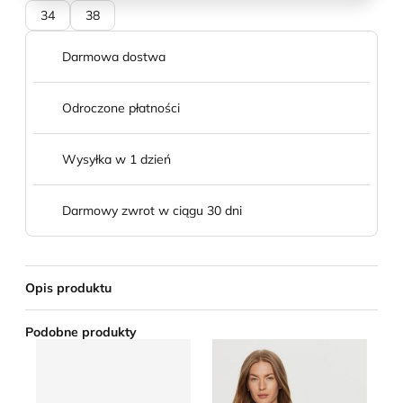
34
38
Darmowa dostwa
Odroczone płatności
Wysyłka w 1 dzień
Darmowy zwrot w ciągu 30 dni
Opis produktu
Podobne produkty
Sukienka born2be
Sukienka jesienna Twinset
Su