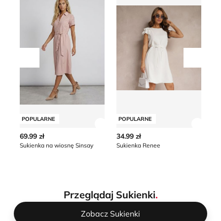
Przesuń w lewo
Przesu
POPULARNE
POPULARNE
P
Zobacz szczegóły produktu
Zobacz
69.99 zł
34.99 zł
28
Sukienka na wiosnę Sinsay
Sukienka Renee
*naj
obn
Przeglądaj Sukienki
.
Zobacz Sukienki