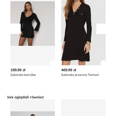
Przesuń w lewo
Przesu
Zobacz szczegóły produktu
Zobacz
199.99 zł
469.99 zł
96
Sukienka born2be
Sukienka jesienna Twinset
Inni oglądali również
Sukienka na wiosnę Sinsay
Sukienka Renee
Su