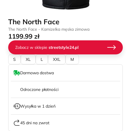
The North Face
The North Face - Kamizelka męska zimowa
1199.99 zł
Zobacz w sklepie
streetstyle24.pl
S
XL
L
XXL
M
Darmowa dostwa
Odroczone płatności
Wysyłka w 1 dzień
45 dni na zwrot