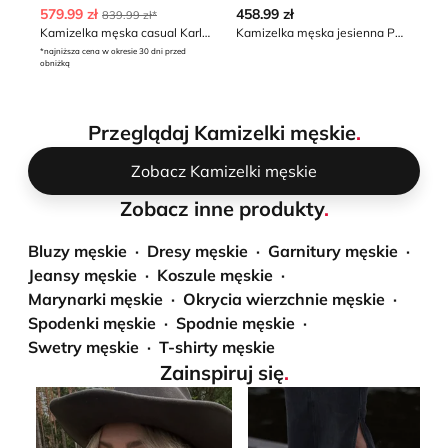
579.99 zł
458.99 zł
12
839.99 zł*
Kamizelka męska casual Karl Lagerfeld
Kamizelka męska jesienna Polo Ralph Lauren
Ka
*najniższa cena w okresie 30 dni przed
*naj
obniżką
obn
Przeglądaj Kamizelki męskie
.
Zobacz Kamizelki męskie
Zobacz inne produkty
.
Bluzy męskie
Dresy męskie
Garnitury męskie
Jeansy męskie
Koszule męskie
Marynarki męskie
Okrycia wierzchnie męskie
Spodenki męskie
Spodnie męskie
Swetry męskie
T-shirty męskie
Zainspiruj się
.