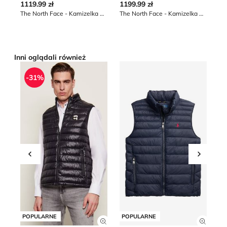
1119.99 zł
1199.99 zł
12
The North Face - Kamizelka męska zimowa
The North Face - Kamizelka męska na zimę
Ka
*naj
obn
Inni oglądali również
Kamizelka męska casual Karl Lagerfeld
Kamizelka męska jesienna P
Ka
-31%
Przesuń w lewo
Przesu
POPULARNE
POPULARNE
P
Zobacz szczegóły produktu
Zobacz