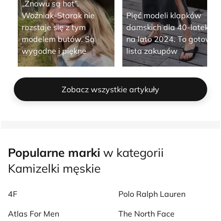
„Znowu są hot”.
Woźniak-Starak nie
Pięć modeli klapków
rozstaje się z tym
damskich dla 40-latek
modelem butów. Są
na lato 2024. To gotowa
wygodne i piękne
lista zakupów
Zobacz wszystkie artykuły
Popularne marki
w kategorii
Kamizelki męskie
4F
Polo Ralph Lauren
Atlas For Men
The North Face