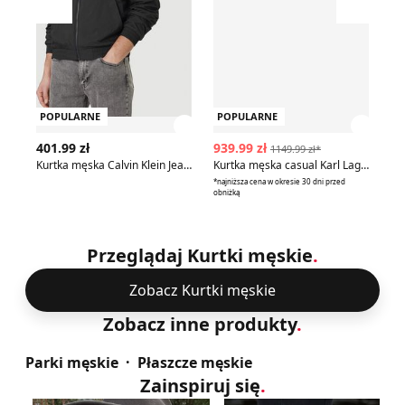
Przesuń w lewo
Przesu
POPULARNE
POPULARNE
P
Zobacz szczegóły produktu
Zobac
401.99 zł
939.99 zł
10
1149.99 zł*
Kurtka męska Calvin Klein Jeans
Kurtka męska casual Karl Lagerfeld
Oa
*najniższa cena w okresie 30 dni przed
*naj
obniżką
obn
Przeglądaj Kurtki męskie
.
Zobacz Kurtki męskie
Zobacz inne produkty
.
Parki męskie
Płaszcze męskie
Zainspiruj się
.