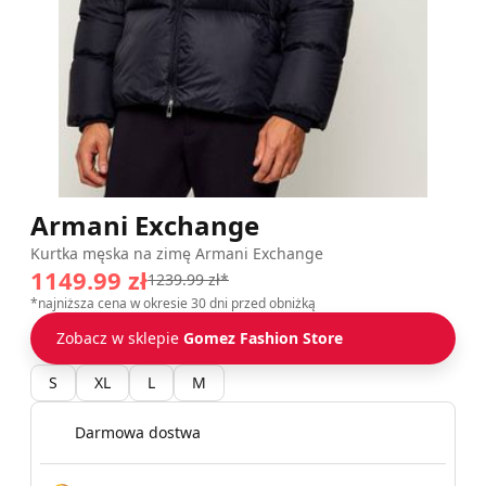
Armani Exchange
Kurtka męska na zimę Armani Exchange
1149.99 zł
1239.99 zł*
*najniższa cena w okresie 30 dni przed obniżką
Zobacz w sklepie
Gomez Fashion Store
S
XL
L
M
Darmowa dostwa