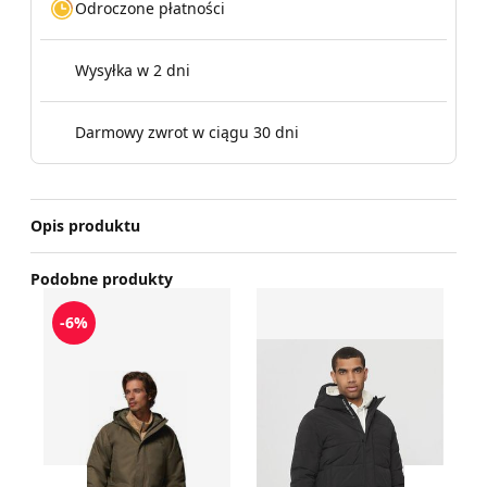
Odroczone płatności
Wysyłka w 2 dni
Darmowy zwrot w ciągu 30 dni
Opis produktu
Podobne produkty
Kurtka męska casualowa Columbia
Kurtka męska na zimę Calvin
K
-6%