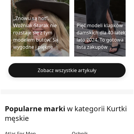
„Znowu są hot”.
Woźniak-Starak nie
Pięć modeli klapków
rozstaje się z tym
damskich dla 40-latek na
modelem butów. Są
lato 2024. To gotowa
wygodne i piękne
lista zakupów
Zobacz wszystkie artykuły
Popularne marki
w kategorii Kurtki
męskie
Atlas For Men
Ochnik