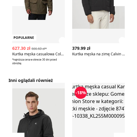
Przesuń w lewo
Przesu
POPULARNE
Zobacz szczegóły produktu
Zobac
627.30 zł
379.99 zł
10
666.60 zł*
Kurtka męska casualowa Columbia
Kurtka męska na zimę Calvin Klein Jeans
*najniższa cena w okresie 30 dni przed
obniżką
Inni oglądali również
Kurtka męska Calvin Klein Jeans
Kurtka męska casual Karl Lager
Oa
-18%