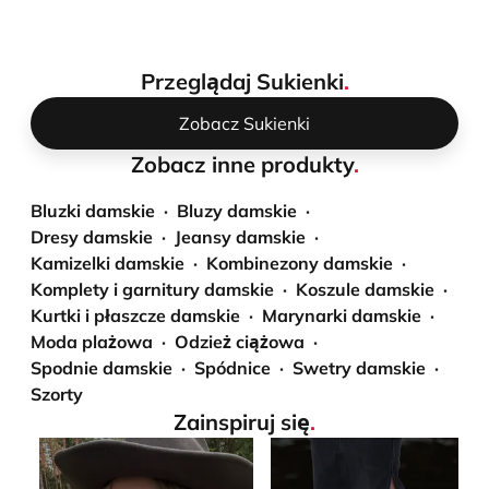
obn
Przeglądaj Sukienki
.
Zobacz Sukienki
Zobacz inne produkty
.
Bluzki damskie
Bluzy damskie
Dresy damskie
Jeansy damskie
Kamizelki damskie
Kombinezony damskie
Komplety i garnitury damskie
Koszule damskie
Kurtki i płaszcze damskie
Marynarki damskie
Moda plażowa
Odzież ciążowa
Spodnie damskie
Spódnice
Swetry damskie
Szorty
Zainspiruj się
.