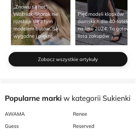
„Znowu są hot”.
Woźniak-Starak nie
Pięć modeli klapków
rozstaje się z tym
damskich dla 40-latek
modelem butów. Są
na lato 2024. To gotowa
wygodne i piękne
lista zakupów
Zobacz wszystkie artykuły
Popularne marki
w kategorii Sukienki
AWAMA
Renee
Guess
Reserved