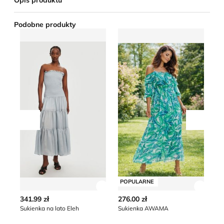
Opis produktu
Podobne produkty
Sukienka na lato Eleh
Sukienka AWAMA
Su
Przesuń w lewo
Przesu
POPULARNE
Zobacz szczegóły produktu
Zobacz
341.99 zł
276.00 zł
29
Sukienka na lato Eleh
Sukienka AWAMA
Su