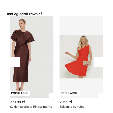
Inni oglądali również
Sukienka prosta Rinascimento
Sukienka born2be
Su
Przesuń w lewo
Przesu
POPULARNE
POPULARNE
P
Zobacz szczegóły produktu
Zobacz
221.99 zł
29.99 zł
11
Sukienka prosta Rinascimento
Sukienka born2be
Su
*naj