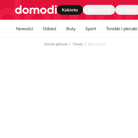
Strona główna
Kobieta
Mężczyzna
Dziecko
Nawgiacja kategorii
Nowości
Odzież
Buty
Sport
Torebki i plecaki
Strona główna
Trendy
Mężczyzna