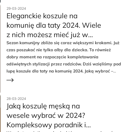
29-03-2024
Eleganckie koszule na
komunię dla taty 2024. Wiele
z nich możesz mieć już w
swojej szafie
Sezon komunijny zbliża się coraz większymi krokami. Już
czas poszukać nie tylko alby dla dziecka. To również
dobry moment na rozpoczęcie kompletowania
odświętnych stylizacji przez rodziców. Dziś wzięliśmy pod
lupę koszule dla taty na komunię 2024. Jaką wybrać –
białą, na spinki, a może pastelową? Z przyjemnością
rozwiejemy twoje stylowe wątpliwości.
28-03-2024
Jaką koszulę męską na
wesele wybrać w 2024?
Kompleksowy poradnik i