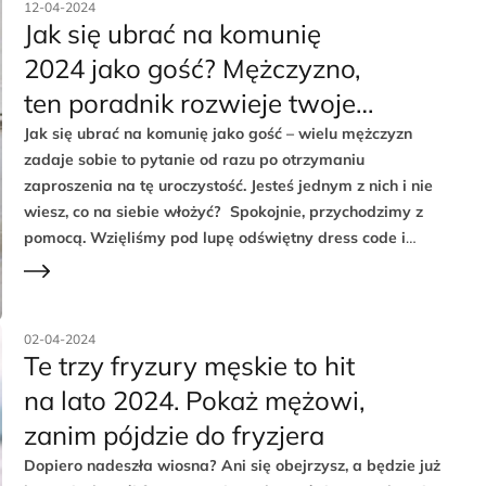
12-04-2024
Jak się ubrać na komunię
2024 jako gość? Mężczyzno,
ten poradnik rozwieje twoje
stylowe wątpliwości
Jak się ubrać na komunię jako gość – wielu mężczyzn
zadaje sobie to pytanie od razu po otrzymaniu
zaproszenia na tę uroczystość. Jesteś jednym z nich i nie
wiesz, co na siebie włożyć? Spokojnie, przychodzimy z
pomocą. Wzięliśmy pod lupę odświętny dress code i
przygotowaliśmy propozycje, w których zadasz szyku.
Zobacz, jak się ubrać na komunię jako gość w 2024 roku.
02-04-2024
Te trzy fryzury męskie to hit
na lato 2024. Pokaż mężowi,
zanim pójdzie do fryzjera
Dopiero nadeszła wiosna? Ani się obejrzysz, a będzie już