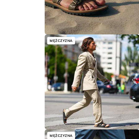
MĘŻCZYZNA
MĘŻCZYZNA