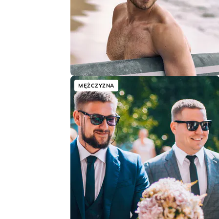
MĘŻCZYZNA