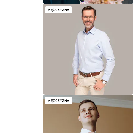
MĘŻCZYZNA
MĘŻCZYZNA