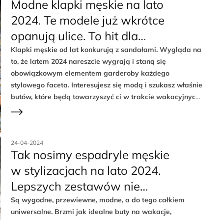
Modne klapki męskie na lato
2024. Te modele już wkrótce
opanują ulice. To hit dla
stylowych panów
Klapki męskie od lat konkurują z sandałami. Wygląda na
to, że latem 2024 nareszcie wygrają i staną się
obowiązkowym elementem garderoby każdego
stylowego faceta. Interesujesz się modą i szukasz właśnie
butów, które będą towarzyszyć ci w trakcie wakacyjnych
wyjść? Zobacz, jakie klapki męskie na lato 2024 są
najlepszym wyborem i gdzie możesz je kupić w
atrakcyjnej cenie.
24-04-2024
Tak nosimy espadryle męskie
w stylizacjach na lato 2024.
Lepszych zestawów nie
znajdziesz
Są wygodne, przewiewne, modne, a do tego całkiem
uniwersalne. Brzmi jak idealne buty na wakacje,