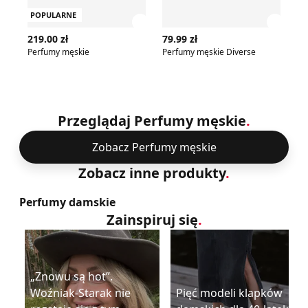
POPULARNE
Zobacz szczegóły produktu
Zobac
219.00 zł
79.99 zł
54
Perfumy męskie
Perfumy męskie Diverse
Pe
Przeglądaj Perfumy męskie
.
Zobacz Perfumy męskie
Zobacz inne produkty
.
Perfumy damskie
Zainspiruj się
.
„Znowu są hot”.
Woźniak-Starak nie
Pięć modeli klapków