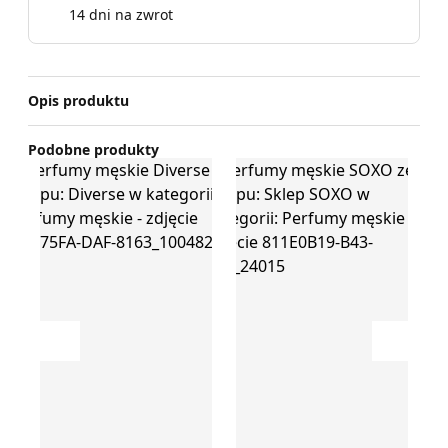
14 dni na zwrot
Opis produktu
Podobne produkty
Perfumy męskie Diverse
Perfumy męskie SOXO
Perfu
Przesuń w lewo
Przesu