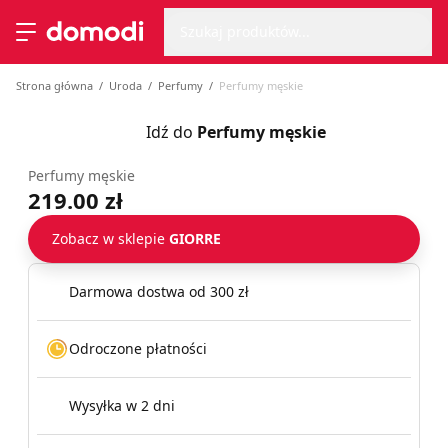
Wyszu
Strona główna
Szukaj produktów...
Przełącz menu
Strona główna
Uroda
Perfumy
Perfumy męskie
Idź do
Perfumy męskie
Perfumy męskie
219.00 zł
Zobacz w sklepie
GIORRE
Darmowa dostwa od 300 zł
Odroczone płatności
Wysyłka w 2 dni