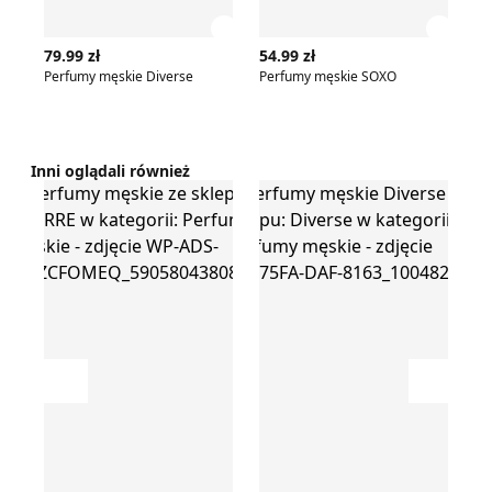
Zobacz szczegóły produktu
Zobac
79.99 zł
54.99 zł
92
Perfumy męskie Diverse
Perfumy męskie SOXO
Inni oglądali również
Perfumy męskie
Perfumy męskie Diverse
Perfu
Przesuń w lewo
Przesu