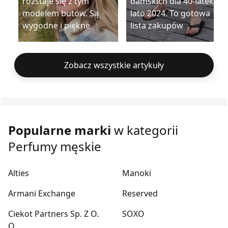
rozstaje się z tym
damskich dla 40-latek na
modelem butów. Są
lato 2024. To gotowa
wygodne i piękne
lista zakupów
Zobacz wszystkie artykuły
Popularne marki
w kategorii
Perfumy męskie
Alties
Manoki
Armani Exchange
Reserved
Ciekot Partners Sp. Z O.
SOXO
O.