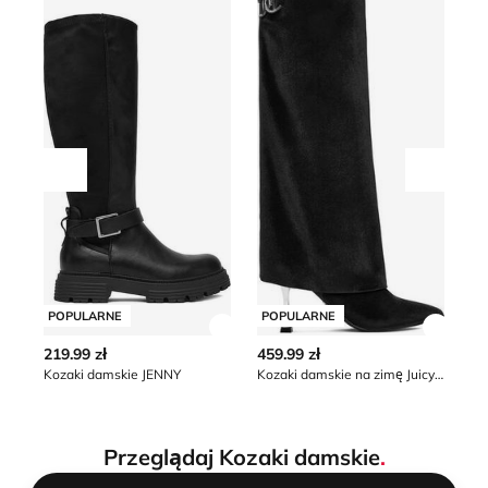
Przesuń w lewo
Przesu
POPULARNE
POPULARNE
P
Zobacz szczegóły produktu
Zobacz
219.99 zł
459.99 zł
21
Kozaki damskie JENNY
Kozaki damskie na zimę Juicy Couture
Przeglądaj Kozaki damskie
.