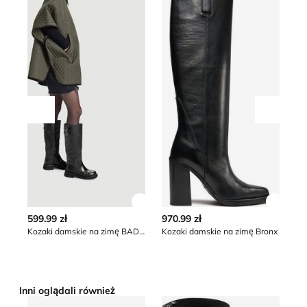
Przesuń w lewo
Przesu
Zobacz szczegóły produktu
Zobacz
599.99 zł
970.99 zł
23
Kozaki damskie na zimę BADURA
Kozaki damskie na zimę Bronx
*naj
obn
Inni oglądali również
Kozaki damskie JENNY
Kozaki damskie na zimę Juic
Ko