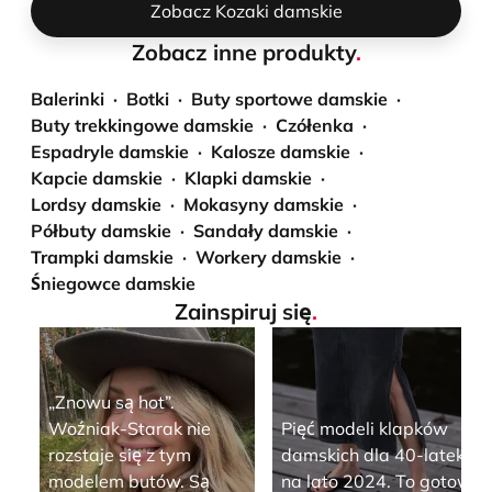
Zobacz Kozaki damskie
Zobacz inne produkty
.
Balerinki
Botki
Buty sportowe damskie
Buty trekkingowe damskie
Czółenka
Espadryle damskie
Kalosze damskie
Kapcie damskie
Klapki damskie
Lordsy damskie
Mokasyny damskie
Półbuty damskie
Sandały damskie
Trampki damskie
Workery damskie
Śniegowce damskie
Zainspiruj się
.
„Znowu są hot”.
Woźniak-Starak nie
Pięć modeli klapków
rozstaje się z tym
damskich dla 40-latek
modelem butów. Są
na lato 2024. To gotowa