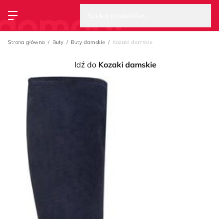
Wysz
Strona główna
Szukaj produktów...
Przełącz menu
Strona główna
Buty
Buty damskie
Kozaki damskie
Idź do
Kozaki damskie