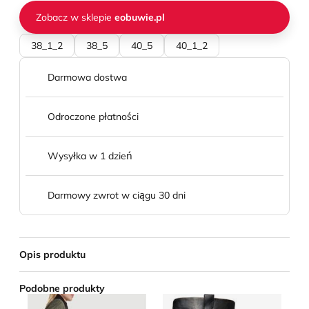
Zobacz w sklepie
eobuwie.pl
38_1_2
38_5
40_5
40_1_2
Darmowa dostwa
Odroczone płatności
Wysyłka w 1 dzień
Darmowy zwrot w ciągu 30 dni
Opis produktu
Podobne produkty
Kozaki damskie na zimę BADURA
Kozaki damskie na zimę Bro
Ko