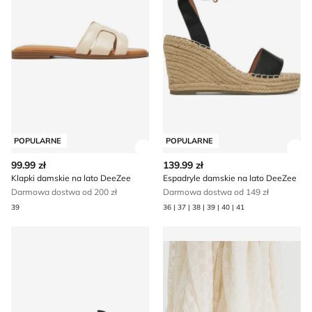
POPULARNE
POPULARNE
Zobacz szczegóły produktu
Zob
99.99 zł
139.99 zł
Klapki damskie na lato DeeZee
Espadryle damskie na lato DeeZee
Darmowa dostwa od 200 zł
Darmowa dostwa od 149 zł
39
36 | 37 | 38 | 39 | 40 | 41
Espadryle damskie letnie DeeZee
Czółenka wiosenne DeeZee