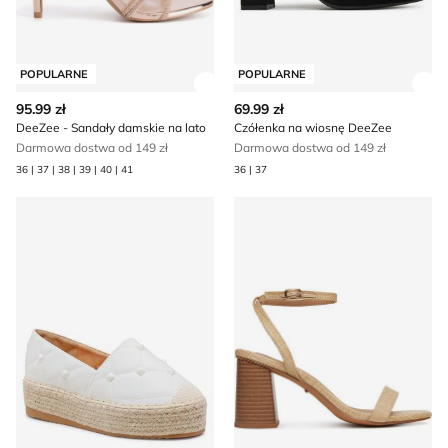
POPULARNE
POPULARNE
Zobacz szczegóły produktu
Zob
95.99 zł
69.99 zł
DeeZee - Sandały damskie na lato
Czółenka na wiosnę DeeZee
Darmowa dostwa od 149 zł
Darmowa dostwa od 149 zł
36 | 37 | 38 | 39 | 40 | 41
36 | 37
Espadryle damskie na lato DeeZee
Sandały damskie letnie Dee