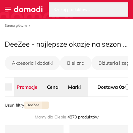
Wysz
Strona główna
Szukaj produktów...
Przełącz menu
Strona główna
DeeZee - najlepsze okazje na sezon lato 2026
Akcesoria i dodatki
Bielizna
Biżuteria i zega
Promocje
Cena
Marki
Dostawa 0zł
Usuń filtry
DeeZee
Mamy dla Ciebie
4870 produktów
DeeZee - Espadryle damskie letnie
Listonoszka elegancka DeeZ