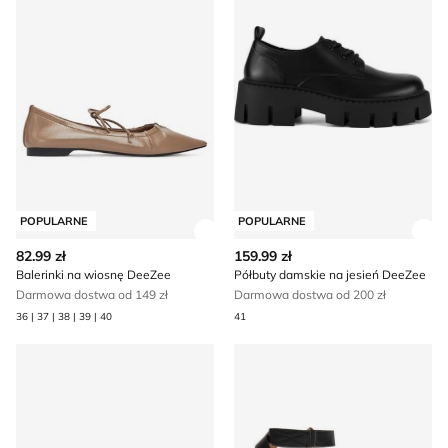
POPULARNE
POPULARNE
Zobacz szczegóły produktu
Zob
82.99 zł
159.99 zł
Balerinki na wiosnę DeeZee
Półbuty damskie na jesień DeeZee
Darmowa dostwa od 149 zł
Darmowa dostwa od 200 zł
36 | 37 | 38 | 39 | 40
41
Klapki damskie na lato DeeZee
Espadryle damskie na lato 