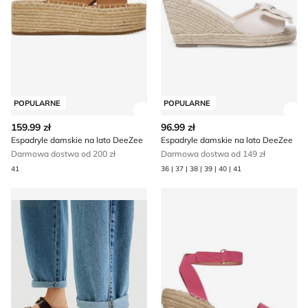
POPULARNE
POPULARNE
Zobacz szczegóły produktu
Zob
159.99 zł
96.99 zł
Espadryle damskie na lato DeeZee
Espadryle damskie na lato DeeZee
Darmowa dostwa od 200 zł
Darmowa dostwa od 149 zł
41
36 | 37 | 38 | 39 | 40 | 41
Klapki damskie na lato DeeZee
Espadryle damskie na lato 