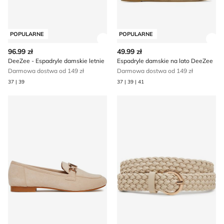
POPULARNE
POPULARNE
Zobacz szczegóły produktu
Zob
96.99 zł
49.99 zł
DeeZee - Espadryle damskie letnie
Espadryle damskie na lato DeeZee
Darmowa dostwa od 149 zł
Darmowa dostwa od 149 zł
37 | 39
37 | 39 | 41
Lordsy jesienne DeeZee
Pasek DeeZee