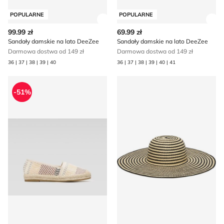
POPULARNE
POPULARNE
Zobacz szczegóły produktu
Zob
99.99 zł
69.99 zł
Sandały damskie na lato DeeZee
Sandały damskie na lato DeeZee
Darmowa dostwa od 149 zł
Darmowa dostwa od 149 zł
36 | 37 | 38 | 39 | 40
36 | 37 | 38 | 39 | 40 | 41
Espadryle damskie na lato DeeZee
Kapelusz damski wiosenny 
-51%