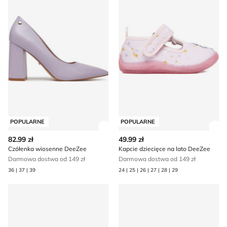
POPULARNE
POPULARNE
Zobacz szczegóły produktu
Zob
82.99 zł
49.99 zł
Czółenka wiosenne DeeZee
Kapcie dziecięce na lato DeeZee
Darmowa dostwa od 149 zł
Darmowa dostwa od 149 zł
36 | 37 | 39
24 | 25 | 26 | 27 | 28 | 29
Balerinki na wiosnę DeeZee
Półbuty damskie na jesień 