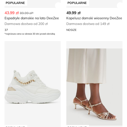
POPULARNE
POPULARNE
Zobacz szczegóły produktu
Zob
43.99 zł
49.99 zł
89.99 zł*
Espadryle damskie na lato DeeZee
Kapelusz damski wiosenny DeeZee
Darmowa dostwa od 200 zł
Darmowa dostwa od 149 zł
37
NOSIZE
*najniższa cena w okresie 30 dni przed obniżką
DeeZee - Buty sportowe damskie na wiosnę
DeeZee - Sandały damskie n