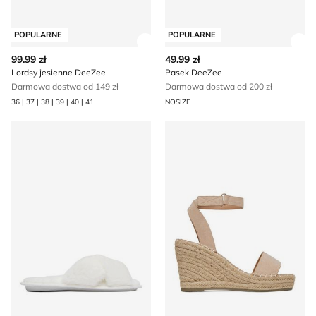
POPULARNE
POPULARNE
Zobacz szczegóły produktu
Zob
99.99 zł
49.99 zł
Lordsy jesienne DeeZee
Pasek DeeZee
Darmowa dostwa od 149 zł
Darmowa dostwa od 200 zł
36 | 37 | 38 | 39 | 40 | 41
NOSIZE
Kapcie damskie na zimę DeeZee
Espadryle damskie letnie D