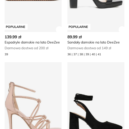
POPULARNE
POPULARNE
Zobacz szczegóły produktu
Zob
139.99 zł
89.99 zł
Espadryle damskie na lato DeeZee
Sandały damskie na lato DeeZee
Darmowa dostwa od 200 zł
Darmowa dostwa od 149 zł
39
36 | 37 | 38 | 39 | 40 | 41
DeeZee - Sandały damskie na lato
Czółenka na wiosnę DeeZee