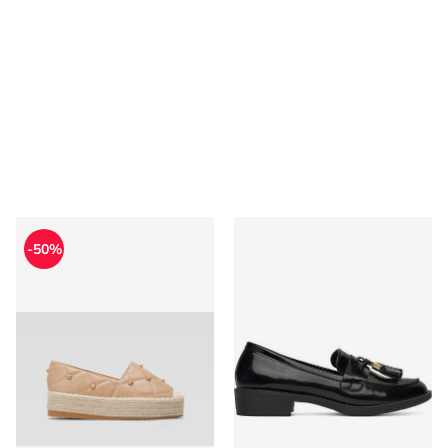
DeeZee - Espadryle damskie na lato
Lordsy jesienne DeeZee
-50%