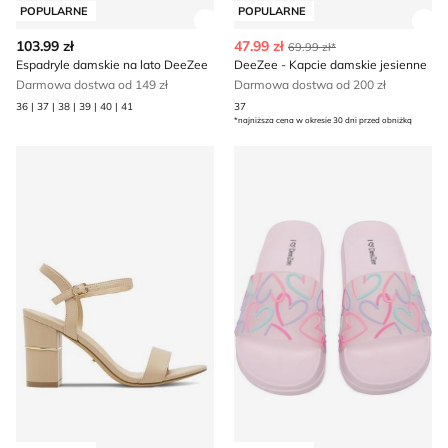
POPULARNE
POPULARNE
Zobacz szczegóły produktu
Zob
103.99 zł
47.99 zł
69.99 zł*
Espadryle damskie na lato DeeZee
DeeZee - Kapcie damskie jesienne
Darmowa dostwa od 149 zł
Darmowa dostwa od 200 zł
36 | 37 | 38 | 39 | 40 | 41
37
*najniższa cena w okresie 30 dni przed obniżką
DeeZee - Sandały damskie na lato
DeeZee - Klapki dziecięce na