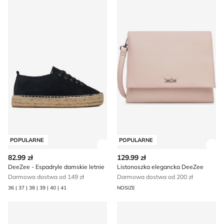
POPULARNE
POPULARNE
Zobacz szczegóły produktu
Zob
82.99 zł
129.99 zł
DeeZee - Espadryle damskie letnie
Listonoszka elegancka DeeZee
Darmowa dostwa od 149 zł
Darmowa dostwa od 200 zł
36 | 37 | 38 | 39 | 40 | 41
NOSIZE
Lordsy jesienne DeeZee
Buty sportowe dziecięce wi