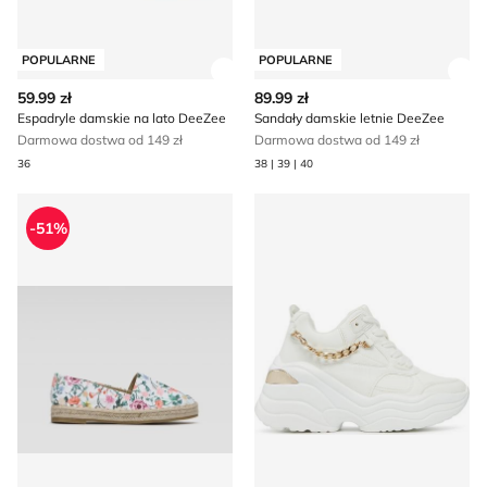
POPULARNE
POPULARNE
Zobacz szczegóły produktu
Zob
59.99 zł
89.99 zł
Espadryle damskie na lato DeeZee
Sandały damskie letnie DeeZee
Darmowa dostwa od 149 zł
Darmowa dostwa od 149 zł
36
38 | 39 | 40
Espadryle damskie na lato DeeZee
DeeZee - Buty sportowe da
-51%