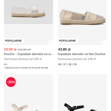
POPULARNE
POPULARNE
Zobacz szczegóły produktu
Zob
59.99 zł
43.99 zł
119.99 zł*
DeeZee - Espadryle damskie na wiosnę
Espadryle damskie na lato DeeZee
Darmowa dostwa od 200 zł
Darmowa dostwa od 149 zł
41
36 | 37 | 38 | 39
*najniższa cena w okresie 30 dni przed obniżką
Sandały damskie letnie DeeZee
Sandały damskie na lato De
-30%