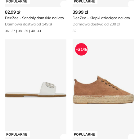
POPULARNE
POPULARNE
Zobacz szczegóły produktu
Zob
82.99 zł
39.99 zł
DeeZee - Sandały damskie na lato
DeeZee - Klapki dziecięce na lato
Darmowa dostwa od 149 zł
Darmowa dostwa od 200 zł
36 | 37 | 38 | 39 | 40 | 41
32
DeeZee - Klapki damskie na lato
Espadryle damskie na lato 
-31%
POPULARNE
POPULARNE