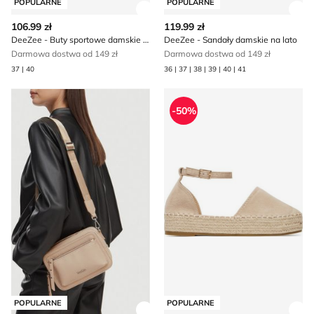
POPULARNE
POPULARNE
Zobacz szczegóły produktu
Zob
106.99 zł
119.99 zł
DeeZee - Buty sportowe damskie na wiosnę
DeeZee - Sandały damskie na lato
Darmowa dostwa od 149 zł
Darmowa dostwa od 149 zł
37 | 40
36 | 37 | 38 | 39 | 40 | 41
Listonoszka elegancka DeeZee
DeeZee - Espadryle damskie
-50%
POPULARNE
POPULARNE