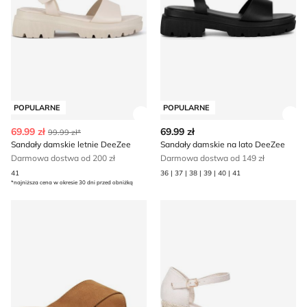
POPULARNE
POPULARNE
Zobacz szczegóły produktu
Zob
69.99 zł
69.99 zł
99.99 zł*
Sandały damskie letnie DeeZee
Sandały damskie na lato DeeZee
Darmowa dostwa od 200 zł
Darmowa dostwa od 149 zł
41
36 | 37 | 38 | 39 | 40 | 41
*najniższa cena w okresie 30 dni przed obniżką
Espadryle damskie na lato DeeZee
Espadryle damskie na lato 