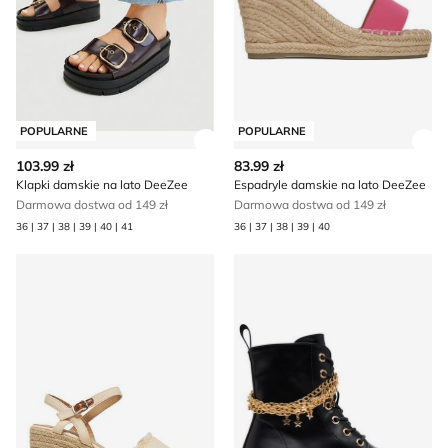
POPULARNE
POPULARNE
Zobacz szczegóły produktu
Zob
103.99 zł
83.99 zł
Klapki damskie na lato DeeZee
Espadryle damskie na lato DeeZee
Darmowa dostwa od 149 zł
Darmowa dostwa od 149 zł
36 | 37 | 38 | 39 | 40 | 41
36 | 37 | 38 | 39 | 40
Espadryle damskie na lato DeeZee
DeeZee - Buty zimowe dziec