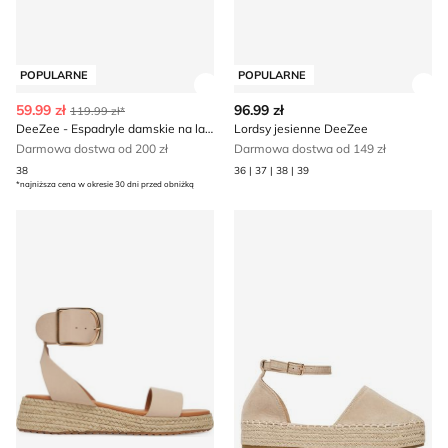
POPULARNE
POPULARNE
Zobacz szczegóły produktu
Zob
59.99 zł
96.99 zł
119.99 zł*
DeeZee - Espadryle damskie na lato
Lordsy jesienne DeeZee
Darmowa dostwa od 200 zł
Darmowa dostwa od 149 zł
38
36 | 37 | 38 | 39
*najniższa cena w okresie 30 dni przed obniżką
DeeZee - Espadryle damskie letnie
Espadryle damskie na lato 