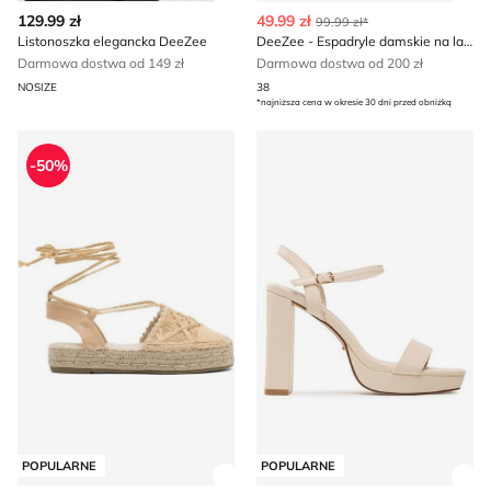
Zobacz szczegóły produktu
Zob
129.99 zł
49.99 zł
99.99 zł*
Listonoszka elegancka DeeZee
DeeZee - Espadryle damskie na lato
Darmowa dostwa od 149 zł
Darmowa dostwa od 200 zł
NOSIZE
38
*najniższa cena w okresie 30 dni przed obniżką
Espadryle damskie na lato DeeZee
Sandały damskie na lato De
-50%
POPULARNE
POPULARNE
Zobacz szczegóły produktu
Zob