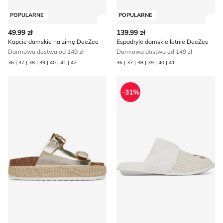
POPULARNE
POPULARNE
Zobacz szczegóły produktu
Zob
49.99 zł
139.99 zł
Kapcie damskie na zimę DeeZee
Espadryle damskie letnie DeeZee
Darmowa dostwa od 149 zł
Darmowa dostwa od 149 zł
36 | 37 | 38 | 39 | 40 | 41 | 42
36 | 37 | 38 | 39 | 40 | 41
Espadryle damskie na lato DeeZee
DeeZee - Kapcie damskie je
-31%