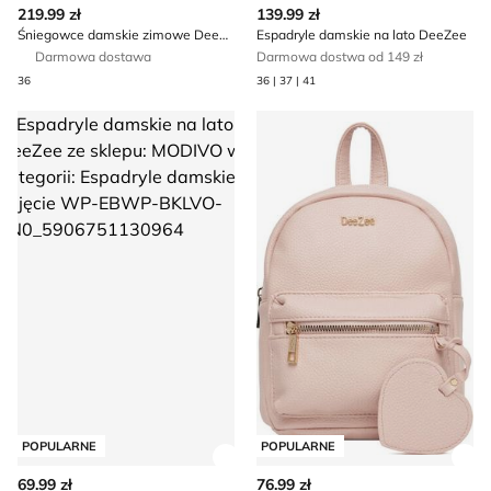
219.99 zł
139.99 zł
Śniegowce damskie zimowe DeeZee
Espadryle damskie na lato DeeZee
Darmowa dostawa
Darmowa dostwa od 149 zł
36
36 | 37 | 41
Espadryle damskie na lato DeeZee
Plecak DeeZee
POPULARNE
POPULARNE
Zobacz szczegóły produktu
Zob
69.99 zł
76.99 zł