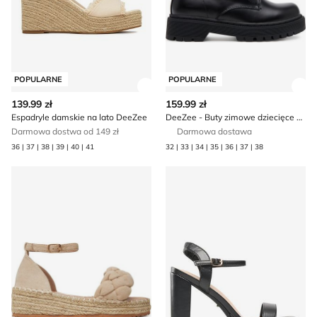
POPULARNE
POPULARNE
Zobacz szczegóły produktu
Zob
139.99 zł
159.99 zł
Espadryle damskie na lato DeeZee
DeeZee - Buty zimowe dziecięce zimowe
Darmowa dostwa od 149 zł
Darmowa dostawa
36 | 37 | 38 | 39 | 40 | 41
32 | 33 | 34 | 35 | 36 | 37 | 38
Espadryle damskie na lato DeeZee
Sandały damskie na lato De