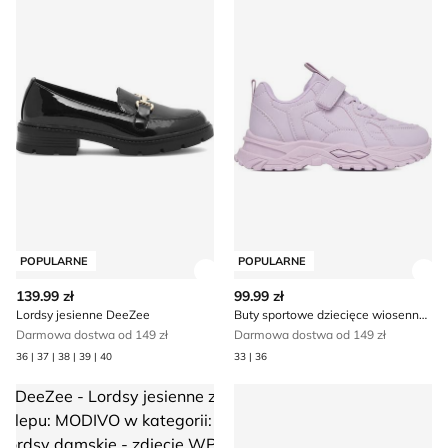
POPULARNE
POPULARNE
Zobacz szczegóły produktu
Zob
139.99 zł
99.99 zł
Lordsy jesienne DeeZee
Buty sportowe dziecięce wiosenne DeeZee
Darmowa dostwa od 149 zł
Darmowa dostwa od 149 zł
36 | 37 | 38 | 39 | 40
33 | 36
DeeZee - Lordsy jesienne
Lordsy jesienne DeeZee