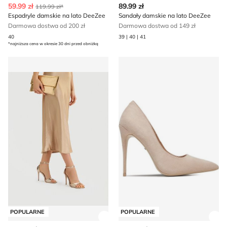
59.99 zł
89.99 zł
119.99 zł*
Espadryle damskie na lato DeeZee
Sandały damskie na lato DeeZee
Darmowa dostwa od 200 zł
Darmowa dostwa od 149 zł
40
39 | 40 | 41
*najniższa cena w okresie 30 dni przed obniżką
Sandały damskie na lato DeeZee
Czółenka na wiosnę DeeZee
POPULARNE
POPULARNE
Zobacz szczegóły produktu
Zob