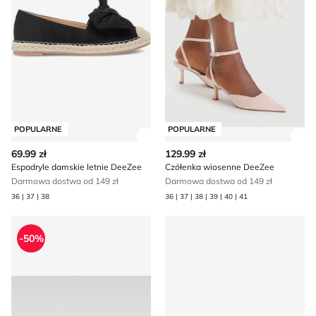
POPULARNE
POPULARNE
Zobacz szczegóły produktu
Zob
69.99 zł
129.99 zł
Espadryle damskie letnie DeeZee
Czółenka wiosenne DeeZee
Darmowa dostwa od 149 zł
Darmowa dostwa od 149 zł
36 | 37 | 38
36 | 37 | 38 | 39 | 40 | 41
DeeZee - Espadryle damskie na wiosnę
Espadryle damskie na lato 
-50%