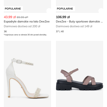
POPULARNE
POPULARNE
Zobacz szczegóły produktu
Zob
43.99 zł
106.99 zł
89.99 zł*
Espadryle damskie na lato DeeZee
DeeZee - Buty sportowe damskie wiosenne
Darmowa dostwa od 200 zł
Darmowa dostwa od 149 zł
36
37 | 40
*najniższa cena w okresie 30 dni przed obniżką
Sandały damskie na lato DeeZee
Sandały damskie na lato De