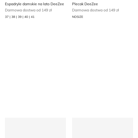
Espadryle damskie na lato DeeZee
Plecak DeeZee
Darmowa dostwa od 149 zł
Darmowa dostwa od 149 zł
37 | 38 | 39 | 40 | 41
NOSIZE
Czółenka wiosenne DeeZee
Kapcie dziecięce na lato De