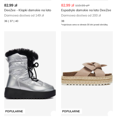
Zobacz szczegóły produktu
Zob
82.99 zł
82.99 zł
119.99 zł*
DeeZee - Klapki damskie na lato
Espadryle damskie na lato DeeZee
Darmowa dostwa od 149 zł
Darmowa dostwa od 200 zł
36 | 37 | 40
38
*najniższa cena w okresie 30 dni przed obniżką
Śniegowce damskie zimowe DeeZee
Espadryle damskie na lato 
POPULARNE
POPULARNE
Zobacz szczegóły produktu
Zob