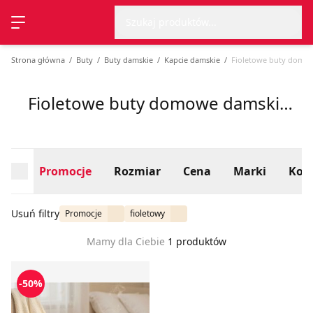
Wyszu
Strona główna
Promocje
Rozmiar
Cena
Marki
Kolo
Szukaj produktów...
Przełącz menu
Strona główna
Buty
Buty damskie
Kapcie damskie
Fioletowe buty domo
Fioletowe buty domowe damskie promocje, lato 2026
Promocje
Rozmiar
Cena
Marki
Kolo
Usuń filtry
Promocje
fioletowy
Mamy dla Ciebie
1 produktów
Kapcie damskie letnie Sinsay
-50%