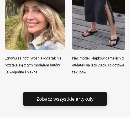
„Znowu są hot”. Woźniak-Starak nie
Pięć modeli klapków damskich dla
rozstaje się z tym modelem butów.
40-latek na lato 2024. To gotowa lis
Są wygodne i piękne
zakupów
Zobacz wszystkie artykuły