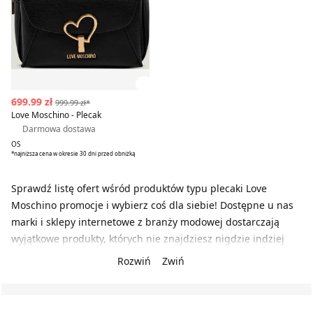
Zobacz szczegóły produktu
699.99 zł
999.99 zł*
Love Moschino - Plecak
Darmowa dostawa
OS
*najniższa cena w okresie 30 dni przed obniżką
Sprawdź listę ofert wśród produktów typu plecaki Love
Moschino promocje i wybierz coś dla siebie! Dostępne u nas
marki i sklepy internetowe z branży modowej dostarczają
wyjątkowe produkty, których nie znajdziesz nigdzie indziej
Rozwiń
Zwiń