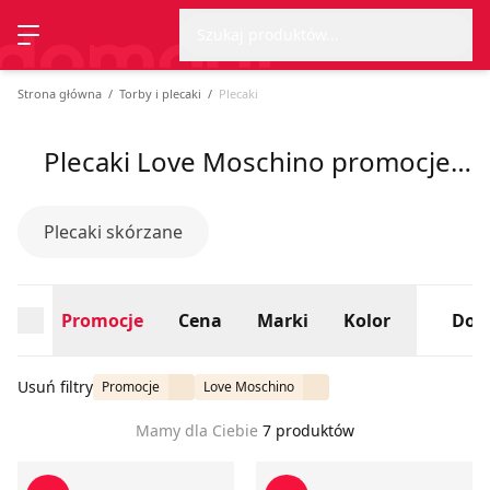
Wyszu
Strona główna
Promocje
Cena
Marki
Kolor
Dos
Szukaj produktów...
Przełącz menu
Strona główna
Torby i plecaki
Plecaki
Plecaki Love Moschino promocje, lato 2026
Plecaki skórzane
Promocje
Cena
Marki
Kolor
Dos
Usuń filtry
Promocje
Love Moschino
Mamy dla Ciebie
7 produktów
Plecak Love Moschino
Plecak Love Moschino