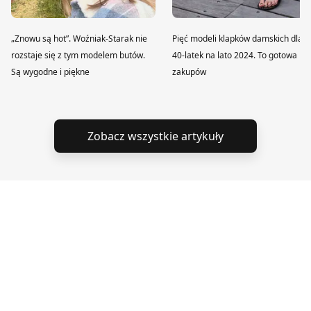
„Znowu są hot”. Woźniak-Starak nie
Pięć modeli klapków damskich dla
rozstaje się z tym modelem butów.
40-latek na lato 2024. To gotowa lis
Są wygodne i piękne
zakupów
Zobacz wszystkie artykuły