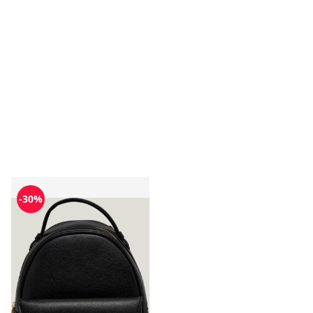
Love Moschino - Plecak
-30%