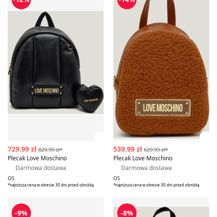
Zobacz szczegóły produktu
Zob
729.99 zł
539.99 zł
829.99 zł*
629.99 zł*
Plecak Love Moschino
Plecak Love Moschino
Darmowa dostawa
Darmowa dostawa
OS
OS
*najniższa cena w okresie 30 dni przed obniżką
*najniższa cena w okresie 30 dni przed obniżką
Plecak Love Moschino
Plecak jesienny Love Mosch
-9%
-8%