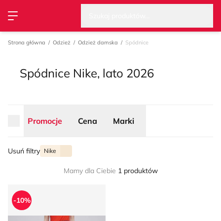
Wysz
Strona główna
Promocje
Cena
Marki
Szukaj produktów...
Przełącz menu
Strona główna
Odzież
Odzież damska
Spódnice
Spódnice Nike, lato 2026
Promocje
Cena
Marki
Usuń filtry
Nike
Mamy dla Ciebie
1 produktów
Nike - Spódnica w sportowym stylu
-10%