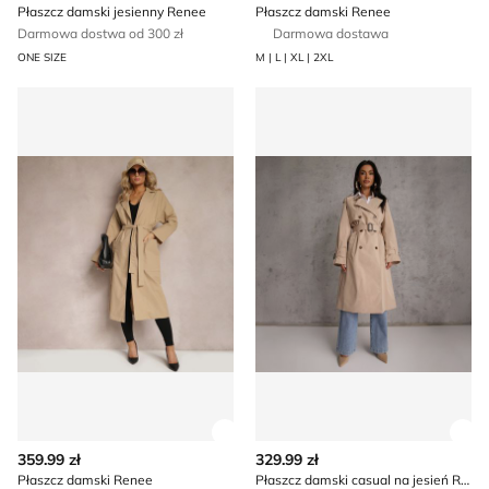
Płaszcz damski jesienny Renee
Płaszcz damski Renee
Darmowa dostwa od 300 zł
Darmowa dostawa
ONE SIZE
M | L | XL | 2XL
Płaszcz damski Renee
Płaszcz damski casual na je
Zobacz szczegóły produktu
Zob
359.99 zł
329.99 zł
Płaszcz damski Renee
Płaszcz damski casual na jesień Renee