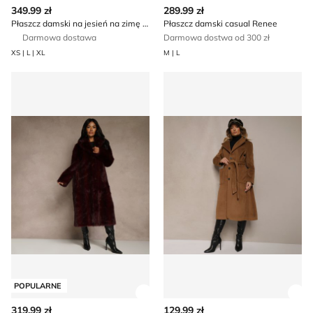
Zobacz szczegóły produktu
Zob
349.99 zł
289.99 zł
Płaszcz damski na jesień na zimę Renee
Płaszcz damski casual Renee
Darmowa dostawa
Darmowa dostwa od 300 zł
XS | L | XL
M | L
Płaszcz damski na jesień Renee
Płaszcz damski casual Rene
POPULARNE
Zobacz szczegóły produktu
Zob
319.99 zł
129.99 zł