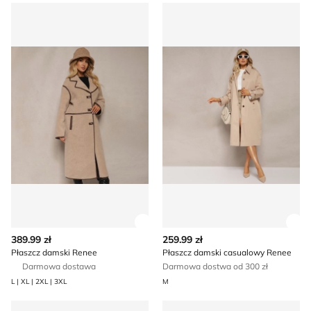
Płaszcz damski Renee
Płaszcz damski casualowy 
Zobacz szczegóły produktu
Zob
389.99 zł
259.99 zł
Płaszcz damski Renee
Płaszcz damski casualowy Renee
Darmowa dostawa
Darmowa dostwa od 300 zł
L | XL | 2XL | 3XL
M
Płaszcz damski Renee
Płaszcz damski jesienny Ren