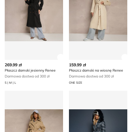
Zobacz szczegóły produktu
Zob
269.99 zł
159.99 zł
Płaszcz damski jesienny Renee
Płaszcz damski na wiosnę Renee
Darmowa dostwa od 300 zł
Darmowa dostwa od 300 zł
S | M | L
ONE SIZE
Płaszcz damski casual Renee
Płaszcz damski jesienny Ren