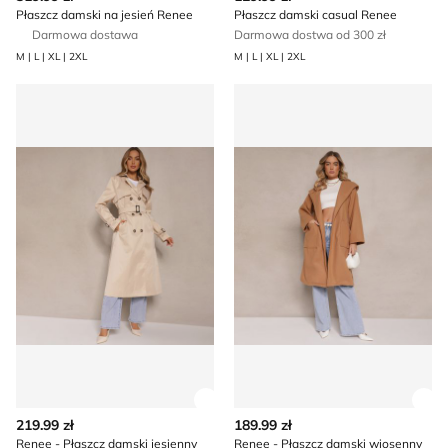
Płaszcz damski na jesień Renee
Płaszcz damski casual Renee
Darmowa dostawa
Darmowa dostwa od 300 zł
M | L | XL | 2XL
M | L | XL | 2XL
Renee - Płaszcz damski jesienny
Renee - Płaszcz damski wio
Zobacz szczegóły produktu
Zob
219.99 zł
189.99 zł
Renee - Płaszcz damski jesienny
Renee - Płaszcz damski wiosenny