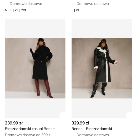
Darmowa dostawa
Darmowa dostawa
M | L | XL | 2XL
L | XL
Płaszcz damski casual Renee
Renee - Płaszcz damski
Zobacz szczegóły produktu
Zob
239.99 zł
329.99 zł
Płaszcz damski casual Renee
Renee - Płaszcz damski
Darmowa dostwa od 300 zł
Darmowa dostawa