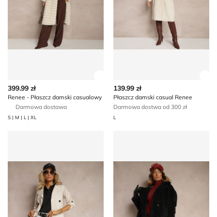
Zobacz szczegóły produktu
Zob
399.99 zł
139.99 zł
Renee - Płaszcz damski casualowy
Płaszcz damski casual Renee
Darmowa dostawa
Darmowa dostwa od 300 zł
S | M | L | XL
L
Płaszcz damski Renee
Płaszcz damski na jesień Re