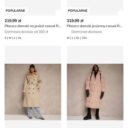
POPULARNE
POPULARNE
Zobacz szczegóły produktu
Zob
219.99 zł
319.99 zł
Płaszcz damski na jesień casual Renee
Płaszcz damski jesienny casual Renee
Darmowa dostwa od 300 zł
Darmowa dostawa
S | M | L | XL
M | L | XL | 2XL
Płaszcz damski casual Renee
Płaszcz damski jesienny ca