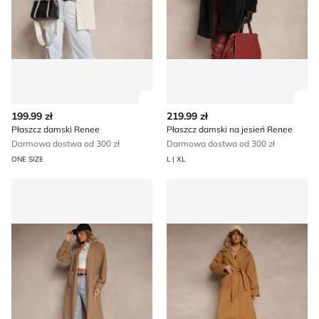
Zobacz szczegóły produktu
Zob
199.99 zł
219.99 zł
Płaszcz damski Renee
Płaszcz damski na jesień Renee
Darmowa dostwa od 300 zł
Darmowa dostwa od 300 zł
ONE SIZE
L | XL
Płaszcz damski casualowy Renee
Płaszcz damski casualowy 