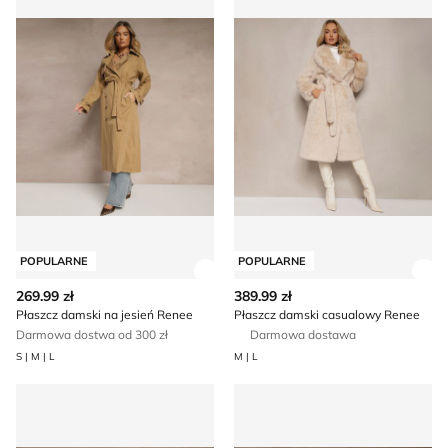
POPULARNE
POPULARNE
Zobacz szczegóły produktu
Zob
269.99 zł
389.99 zł
Płaszcz damski na jesień Renee
Płaszcz damski casualowy Renee
Darmowa dostwa od 300 zł
Darmowa dostawa
S | M | L
M | L
Płaszcz damski Renee
Płaszcz damski jesienny Ren