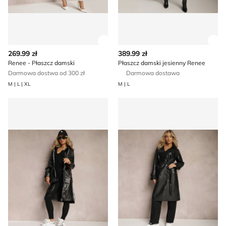
Zobacz szczegóły produktu
Zob
269.99 zł
389.99 zł
Renee - Płaszcz damski
Płaszcz damski jesienny Renee
Darmowa dostwa od 300 zł
Darmowa dostawa
M | L | XL
M | L
Płaszcz damski Renee
Płaszcz damski na wiosnę R