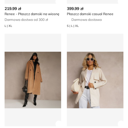
Zobacz szczegóły produktu
Zob
219.99 zł
399.99 zł
Renee - Płaszcz damski na wiosnę
Płaszcz damski casual Renee
Darmowa dostwa od 300 zł
Darmowa dostawa
L | XL
S | L | XL
Renee - Płaszcz damski casual
Płaszcz damski Renee
Zobacz szczegóły produktu
Zob