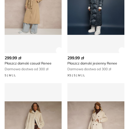
Zobacz szczegóły produktu
Zob
299.99 zł
299.99 zł
Płaszcz damski casual Renee
Płaszcz damski jesienny Renee
Darmowa dostwa od 300 zł
Darmowa dostwa od 300 zł
S | M | L
XS | S | M | L
Renee - Płaszcz damski casualowy
Płaszcz damski casual Rene