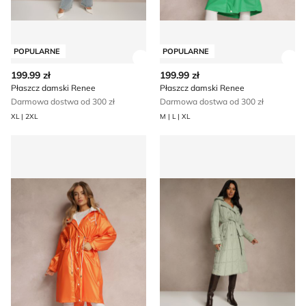
POPULARNE
POPULARNE
Zobacz szczegóły produktu
Zob
199.99 zł
199.99 zł
Płaszcz damski Renee
Płaszcz damski Renee
Darmowa dostwa od 300 zł
Darmowa dostwa od 300 zł
XL | 2XL
M | L | XL
Płaszcz damski Renee
Płaszcz damski na jesień Re