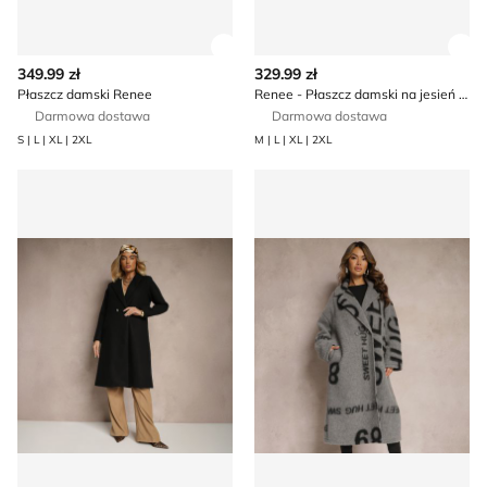
Zobacz szczegóły produktu
Zob
349.99 zł
329.99 zł
Płaszcz damski Renee
Renee - Płaszcz damski na jesień casual
Darmowa dostawa
Darmowa dostawa
S | L | XL | 2XL
M | L | XL | 2XL
Płaszcz damski casual Renee
Płaszcz damski casual Rene