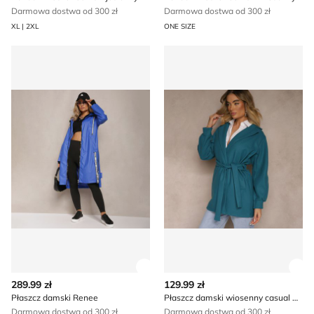
Darmowa dostwa od 300 zł
Darmowa dostwa od 300 zł
XL | 2XL
ONE SIZE
Płaszcz damski Renee
Płaszcz damski wiosenny ca
Zobacz szczegóły produktu
Zob
289.99 zł
129.99 zł
Płaszcz damski Renee
Płaszcz damski wiosenny casual Renee
Darmowa dostwa od 300 zł
Darmowa dostwa od 300 zł