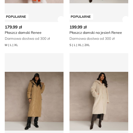
POPULARNE
POPULARNE
Zobacz szczegóły produktu
Zob
179.99 zł
199.99 zł
Płaszcz damski Renee
Płaszcz damski na jesień Renee
Darmowa dostwa od 300 zł
Darmowa dostwa od 300 zł
M | L | XL
S | L | XL | 2XL
Płaszcz damski na jesień casual Renee
Płaszcz damski jesienny cas