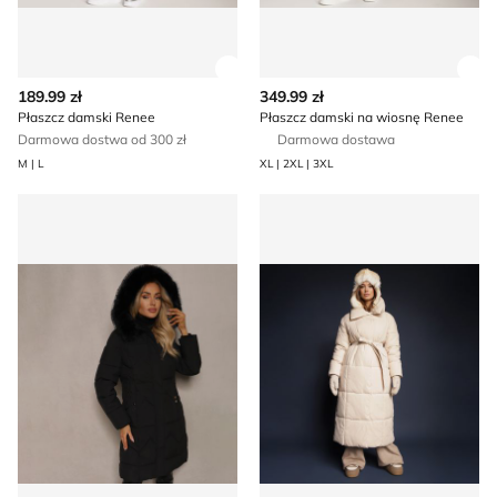
Zobacz szczegóły produktu
Zob
189.99 zł
349.99 zł
Płaszcz damski Renee
Płaszcz damski na wiosnę Renee
Darmowa dostwa od 300 zł
Darmowa dostawa
M | L
XL | 2XL | 3XL
Płaszcz damski Renee
Renee - Płaszcz damski na je