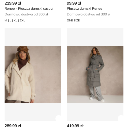
219.99 zł
99.99 zł
Renee - Płaszcz damski casual
Płaszcz damski Renee
Darmowa dostwa od 300 zł
Darmowa dostwa od 300 zł
M | L | XL | 2XL
ONE SIZE
Płaszcz damski jesienny Renee
Płaszcz damski Renee
Zobacz szczegóły produktu
Zob
289.99 zł
419.99 zł