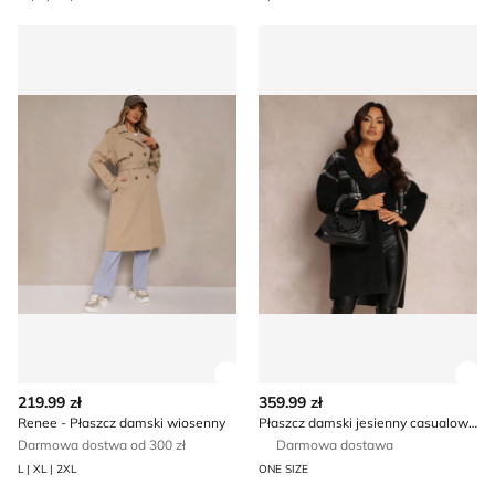
Renee - Płaszcz damski wiosenny
Płaszcz damski jesienny ca
Zobacz szczegóły produktu
Zob
219.99 zł
359.99 zł
Renee - Płaszcz damski wiosenny
Płaszcz damski jesienny casualowy Renee
Darmowa dostwa od 300 zł
Darmowa dostawa
L | XL | 2XL
ONE SIZE