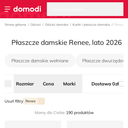
Wysz
Strona główna
Szukaj produktów...
Przełącz menu
Strona główna
Odzież
Odzież damska
Kurtki i płaszcze damskie
Płaszcze
Płaszcze damskie Renee, lato 2026
Płaszcze damskie wełniane
Płaszcze dwurzędow
Rozmiar
Cena
Marki
Dostawa 0zł
Usuń filtry
Renee
Mamy dla Ciebie
190 produktów
Renee - Płaszcz damski casualowy
Renee - Płaszcz damski