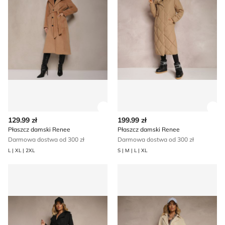
Zobacz szczegóły produktu
Zob
129.99 zł
199.99 zł
Płaszcz damski Renee
Płaszcz damski Renee
Darmowa dostwa od 300 zł
Darmowa dostwa od 300 zł
L | XL | 2XL
S | M | L | XL
Płaszcz damski jesienny Renee
Płaszcz damski na wiosnę R