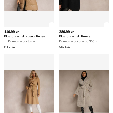
Zobacz szczegóły produktu
Zob
419.99 zł
289.99 zł
Płaszcz damski casual Renee
Płaszcz damski Renee
Darmowa dostawa
Darmowa dostwa od 300 zł
M | L | XL
ONE SIZE
Renee - Płaszcz damski
Płaszcz damski jesienny Ren