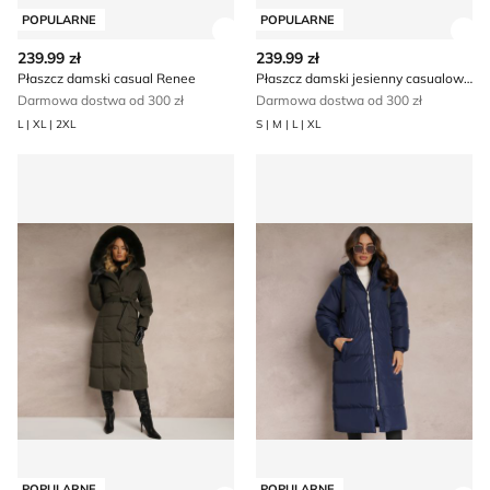
POPULARNE
POPULARNE
Zobacz szczegóły produktu
Zob
239.99 zł
239.99 zł
Płaszcz damski casual Renee
Płaszcz damski jesienny casualowy Renee
Darmowa dostwa od 300 zł
Darmowa dostwa od 300 zł
L | XL | 2XL
S | M | L | XL
Płaszcz damski jesienny Renee
Płaszcz damski na jesień Re
POPULARNE
POPULARNE