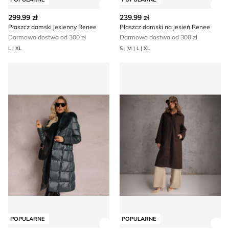
Zobacz szczegóły produktu
Zob
299.99 zł
239.99 zł
Płaszcz damski jesienny Renee
Płaszcz damski na jesień Renee
Darmowa dostwa od 300 zł
Darmowa dostwa od 300 zł
L | XL
S | M | L | XL
Płaszcz damski na jesień na zimę Renee
Płaszcz damski casual Rene
POPULARNE
POPULARNE