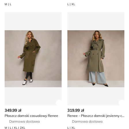
M | L
L | XL
Płaszcz damski casualowy Renee
Renee - Płaszcz damski jesi
Zobacz szczegóły produktu
Zob
349.99 zł
319.99 zł
Płaszcz damski casualowy Renee
Renee - Płaszcz damski jesienny casual
Darmowa dostawa
Darmowa dostawa
M | L | XL | 2XL
L | XL