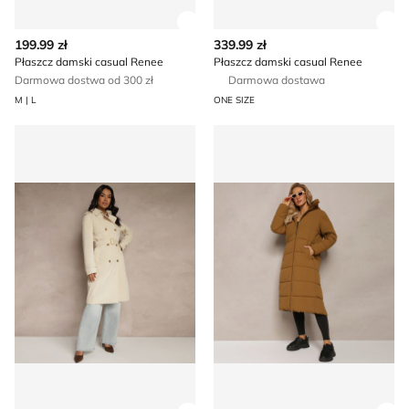
Zobacz szczegóły produktu
Zob
199.99 zł
339.99 zł
Płaszcz damski casual Renee
Płaszcz damski casual Renee
Darmowa dostwa od 300 zł
Darmowa dostawa
M | L
ONE SIZE
Renee - Płaszcz damski na wiosnę
Płaszcz damski casual Rene