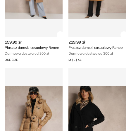
Zobacz szczegóły produktu
Zob
159.99 zł
219.99 zł
Płaszcz damski casualowy Renee
Płaszcz damski casualowy Renee
Darmowa dostwa od 300 zł
Darmowa dostwa od 300 zł
ONE SIZE
M | L | XL
Płaszcz damski casual Renee
Płaszcz damski Renee