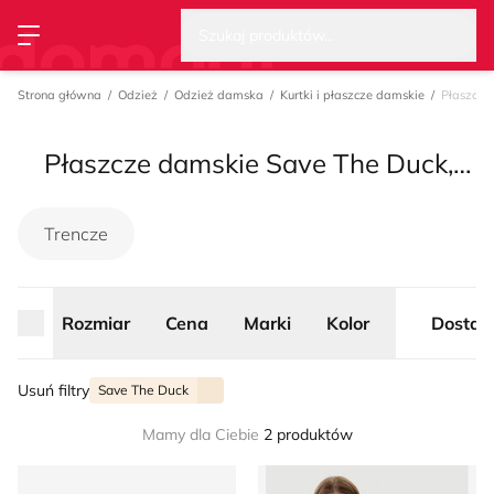
Wysz
Strona główna
Rozmiar
Cena
Marki
Kolor
Dostaw
Szukaj produktów...
Przełącz menu
Strona główna
Odzież
Odzież damska
Kurtki i płaszcze damskie
Płaszcze
Płaszcze damskie Save The Duck, lato 2026
Trencze
Rozmiar
Cena
Marki
Kolor
Dostaw
Usuń filtry
Save The Duck
Mamy dla Ciebie
2 produktów
Płaszcz damski jesienny Save The Duck
Płaszcz damski Save The Du