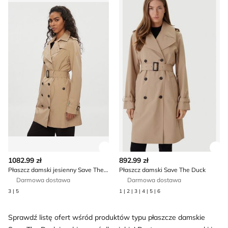
Zobacz szczegóły produktu
Zob
1082.99 zł
892.99 zł
Płaszcz damski jesienny Save The Duck
Płaszcz damski Save The Duck
Darmowa dostawa
Darmowa dostawa
3 | 5
1 | 2 | 3 | 4 | 5 | 6
Sprawdź listę ofert wśród produktów typu płaszcze damskie