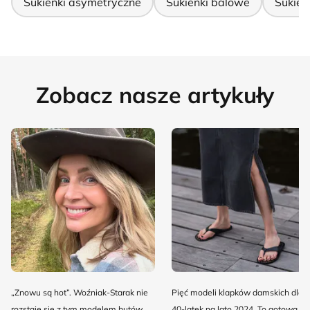
Sukienki asymetryczne
Sukienki balowe
Sukien
Zobacz nasze artykuły
„Znowu są hot”. Woźniak-Starak nie
Pięć modeli klapków damskich dla
rozstaje się z tym modelem butów.
40-latek na lato 2024. To gotowa lis