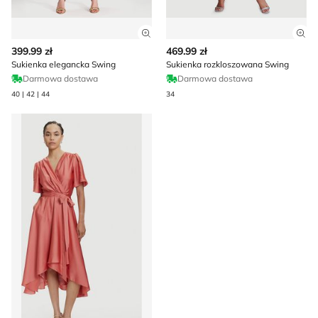
Zobacz szczegóły produktu
Zob
399.99 zł
469.99 zł
Sukienka elegancka Swing
Sukienka rozkloszowana Swing
Darmowa dostawa
Darmowa dostawa
40 | 42 | 44
34
Sukienka na wiosnę Swing