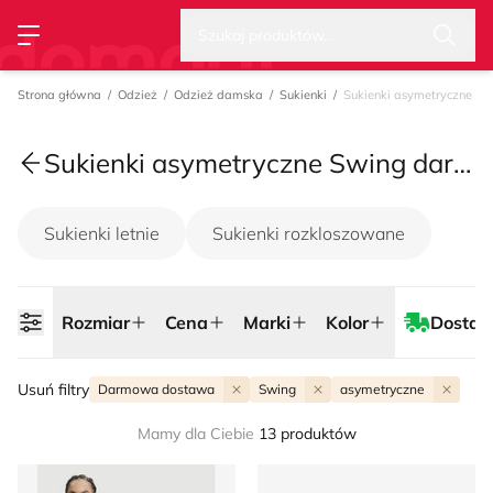
Wysz
Strona główna
Rozmiar
Cena
Marki
Kolor
Dostaw
Szukaj produktów...
Przełącz menu
Strona główna
Odzież
Odzież damska
Sukienki
Sukienki asymetryczne
Sukienki asymetryczne Swing darmowa dostawa, lato 2026
Sukienki letnie
Sukienki rozkloszowane
Rozmiar
Cena
Marki
Kolor
Dostaw
Usuń filtry
Darmowa dostawa
Swing
asymetryczne
Mamy dla Ciebie
13 produktów
Sukienka elegancka na lato Swing
Sukienka na wiosnę Swing