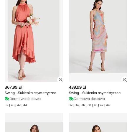
Zobacz szczegóły produktu
Zob
367.99 zł
439.99 zł
Swing - Sukienka asymetryczna
Swing - Sukienka asymetryczna
Darmowa dostawa
Darmowa dostawa
32 | 40 | 42 | 44
32 | 34 | 36 | 38 | 40 | 42 | 44
Sukienka Swing
Swing - Sukienka na wiosnę