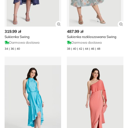
Zobacz szczegóły produktu
Zob
319.99 zł
487.99 zł
Sukienka Swing
Sukienka rozkloszowana Swing
Darmowa dostawa
Darmowa dostawa
34 | 36 | 40
38 | 40 | 42 | 44 | 46 | 48
Sukienka Swing
Sukienka na wiosnę Swing