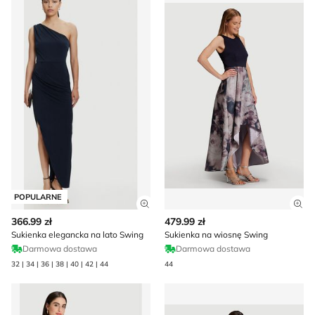
POPULARNE
Zobacz szczegóły produktu
Zob
366.99 zł
479.99 zł
Sukienka elegancka na lato Swing
Sukienka na wiosnę Swing
Darmowa dostawa
Darmowa dostawa
32 | 34 | 36 | 38 | 40 | 42 | 44
44
Swing - Sukienka asymetryczna
Swing - Sukienka asymetryc