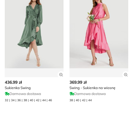
Zobacz szczegóły produktu
Zob
436.99 zł
369.99 zł
Sukienka Swing
Swing - Sukienka na wiosnę
Darmowa dostawa
Darmowa dostawa
32 | 34 | 36 | 38 | 40 | 42 | 44 | 46
38 | 40 | 42 | 44