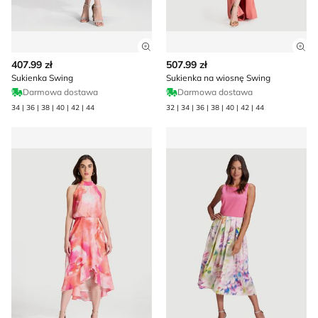
Zobacz szczegóły produktu
Zob
407.99 zł
507.99 zł
Sukienka Swing
Sukienka na wiosnę Swing
Darmowa dostawa
Darmowa dostawa
34 | 36 | 38 | 40 | 42 | 44
32 | 34 | 36 | 38 | 40 | 42 | 44
Sukienka elegancka Swing
Sukienka rozkloszowana Sw