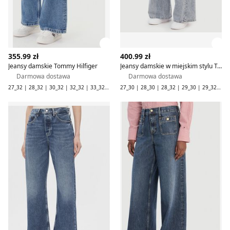
Zobacz szczegóły produktu
Zob
355.99 zł
400.99 zł
Jeansy damskie Tommy Hilfiger
Jeansy damskie w miejskim stylu Tommy Hilfiger
Darmowa dostawa
Darmowa dostawa
27_32 | 28_32 | 30_32 | 32_32 | 33_32 | 34_32
27_30 | 28_30 | 28_32 | 29_30 | 29_32 | 30_30 | 30_32 | 31_30 | 31_32 | 32_30 | 32_32 | 33_32 | 34_30
Jeansy damskie w miejskim stylu Tommy Hilfiger
Jeansy damskie na wiosnę c