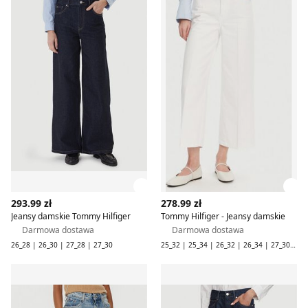
Zobacz szczegóły produktu
Zob
293.99 zł
278.99 zł
Jeansy damskie Tommy Hilfiger
Tommy Hilfiger - Jeansy damskie
Darmowa dostawa
Darmowa dostawa
26_28 | 26_30 | 27_28 | 27_30
25_32 | 25_34 | 26_32 | 26_34 | 27_30 | 27_32 | 27_34 | 28_34 | 29_32 | 29_34 | 30_34 | 31_34 | 32_34
Tommy Hilfiger - Jeansy damskie w miejskim stylu
Jeansy damskie na wiosnę T