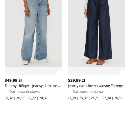
Zobacz szczegóły produktu
Zob
349.99 zł
529.99 zł
Tommy Hilfiger - Jeansy damskie w miejskim stylu
Jeansy damskie na wiosnę Tommy Hilfiger
Darmowa dostawa
Darmowa dostawa
25_32 | 28_32 | 29_32 | 30_32
24_30 | 25_30 | 26_30 | 27_30 | 28_30 | 29_30 | 30_30 | 31_30 | 32_30 | 33_30 | 34_30