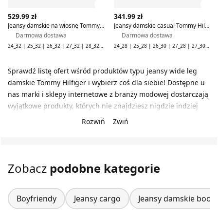
Zobacz szczegóły produktu
Zob
529.99 zł
341.99 zł
Jeansy damskie na wiosnę Tommy Hilfiger
Jeansy damskie casual Tommy Hilfiger
Darmowa dostawa
Darmowa dostawa
24_32 | 25_32 | 26_32 | 27_32 | 28_32 | 29_32 | 30_32 | 31_32 | 32_32 | 33_32 | 34_32
24_28 | 25_28 | 26_30 | 27_28 | 27_30 | 28 | 28_30 | 28_32 | 29_28 | 29_30 | 29_32 | 30_28 | 30_30 | 30_32 | 31_28 | 31_30 | 31_32 | 32_28 | 32_30 | 32_32
Sprawdź listę ofert wśród produktów typu jeansy wide leg
damskie Tommy Hilfiger i wybierz coś dla siebie! Dostępne u
nas marki i sklepy internetowe z branży modowej dostarczają
wyjątkowe produkty, których nie znajdziesz nigdzie indziej
Rozwiń
Zwiń
Zobacz
podobne kategorie
Boyfriendy
Jeansy cargo
Jeansy damskie bootc