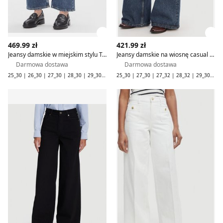
Zobacz szczegóły produktu
Zob
469.99 zł
421.99 zł
Jeansy damskie w miejskim stylu Tommy Hilfiger
Jeansy damskie na wiosnę casual Tommy Hilfiger
Darmowa dostawa
Darmowa dostawa
25_30 | 26_30 | 27_30 | 28_30 | 29_30 | 30_30 | 31_30 | 33_30
25_30 | 27_30 | 27_32 | 28_32 | 29_30 | 29_32 | 30_30 | 30_32 | 31_30 | 31_32 | 32_30 | 32_32 | 33_30 | 33_32 | 34_30 | 34_32
Jeansy damskie casual Tommy Hilfiger
Jeansy damskie wiosenne To