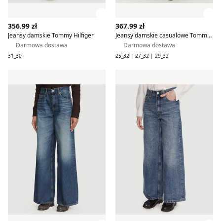
Zobacz szczegóły produktu
Zob
356.99 zł
367.99 zł
Jeansy damskie Tommy Hilfiger
Jeansy damskie casualowe Tommy Hilfiger
Darmowa dostawa
Darmowa dostawa
31_30
25_32 | 27_32 | 29_32
Jeansy damskie na wiosnę Tommy Hilfiger
Jeansy damskie casual Tomm