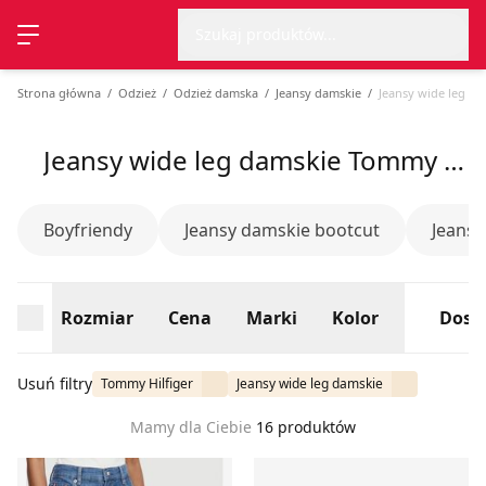
Wyszu
Strona główna
Rozmiar
Cena
Marki
Kolor
Dost
Szukaj produktów...
Przełącz menu
Strona główna
Odzież
Odzież damska
Jeansy damskie
Jeansy wide leg da
Jeansy wide leg damskie Tommy Hilfiger, lato 2026
Boyfriendy
Jeansy damskie bootcut
Jeansy 
Rozmiar
Cena
Marki
Kolor
Dost
Usuń filtry
Tommy Hilfiger
Jeansy wide leg damskie
Mamy dla Ciebie
16 produktów
Jeansy damskie w miejskim stylu Tommy Hilfiger
Tommy Hilfiger - Jeansy dam