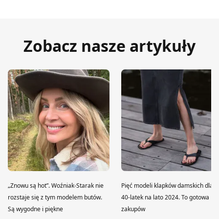
Zobacz nasze artykuły
„Znowu są hot”. Woźniak-Starak nie
Pięć modeli klapków damskich dla
rozstaje się z tym modelem butów.
40-latek na lato 2024. To gotowa lis
Są wygodne i piękne
zakupów