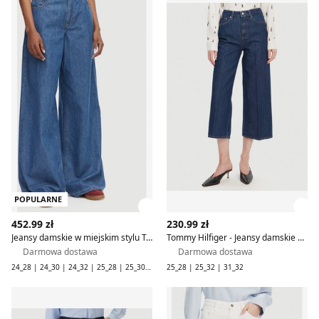
POPULARNE
Zobacz szczegóły produktu
Zob
452.99 zł
230.99 zł
Jeansy damskie w miejskim stylu Tommy Hilfiger
Tommy Hilfiger - Jeansy damskie na wiosnę
Darmowa dostawa
Darmowa dostawa
24_28 | 24_30 | 24_32 | 25_28 | 25_30 | 25_32 | 26_28 | 26_32 | 27_28 | 27_30 | 28_28 | 28_30 | 28_32 | 29_28 | 29_30 | 29_32 | 30_28 | 30_30 | 30_32 | 31_28 | 31_30 | 32_28 | 32_30 | 32_32 | 33_28 | 33_30 | 33_32 | 34_28 | 34_30 | 34_32
25_28 | 25_32 | 31_32
Jeansy damskie Tommy Hilfiger
Tommy Hilfiger - Jeansy dam