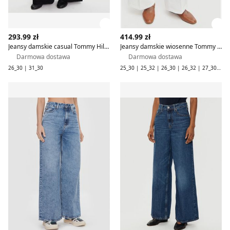
Zobacz szczegóły produktu
Zob
293.99 zł
414.99 zł
Jeansy damskie casual Tommy Hilfiger
Jeansy damskie wiosenne Tommy Hilfiger
Darmowa dostawa
Darmowa dostawa
26_30 | 31_30
25_30 | 25_32 | 26_30 | 26_32 | 27_30 | 27_32 | 28_30 | 28_32 | 31_32
Jeansy damskie Tommy Hilfiger
Jeansy damskie casualowe T